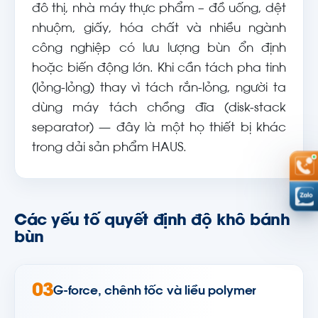
đô thị, nhà máy thực phẩm – đồ uống, dệt
nhuộm, giấy, hóa chất và nhiều ngành
công nghiệp có lưu lượng bùn ổn định
hoặc biến động lớn. Khi cần tách pha tinh
(lỏng-lỏng) thay vì tách rắn-lỏng, người ta
dùng máy tách chồng đĩa (disk-stack
separator) — đây là một họ thiết bị khác
trong dải sản phẩm HAUS.
Các yếu tố quyết định độ khô bánh
bùn
03
G-force, chênh tốc và liều polymer