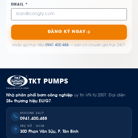
EMAIL *
ĐĂNG KÝ NGAY
Hoặc gọi trực tiếp
0941 400 488
— luôn có chuyên gia trực 24/7.
TKT PUMPS
Nhà phân phối bơm công nghiệp
uy tín VN từ 2007. Đại diện
28+ thương hiệu EU/G7
.
HOTLINE 24/7
0941.400.488
TRỤ SỞ · HCM
30D Phan Văn Sửu, P. Tân Bình