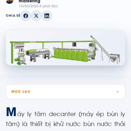
MA
marketing
19/06/2026
8 phút đọc
CHIA SẺ
MỤC LỤC
M
áy ly tâm decanter (máy ép bùn ly
tâm) là thiết bị khử nước bùn nước thải