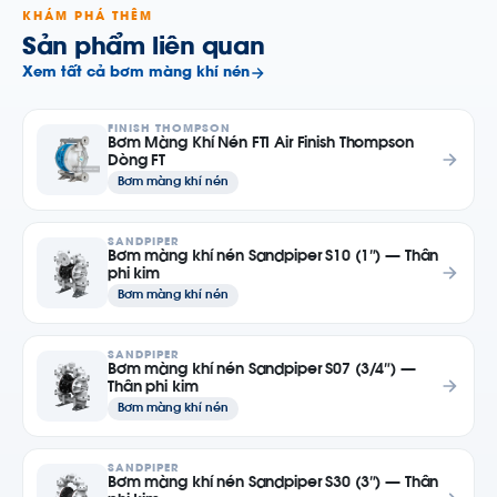
KHÁM PHÁ THÊM
Sản phẩm liên quan
Xem tất cả bơm màng khí nén
FINISH THOMPSON
Bơm Màng Khí Nén FTI Air Finish Thompson
Dòng FT
Bơm màng khí nén
SANDPIPER
Bơm màng khí nén Sandpiper S10 (1″) — Thân
phi kim
Bơm màng khí nén
SANDPIPER
Bơm màng khí nén Sandpiper S07 (3/4″) —
Thân phi kim
Bơm màng khí nén
SANDPIPER
Bơm màng khí nén Sandpiper S30 (3″) — Thân