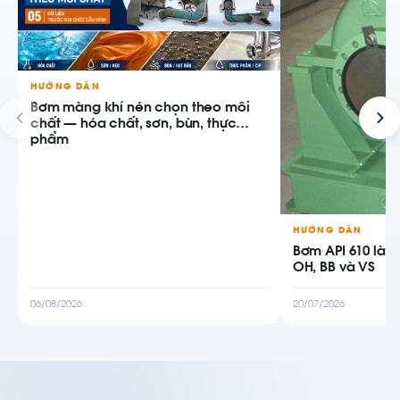
HƯỚNG DẪN
Bơm màng khí nén chọn theo môi
chất — hóa chất, sơn, bùn, thực
phẩm
HƯỚNG DẪN
Bơm API 610 là g
OH, BB và VS
06/08/2026
20/07/2026