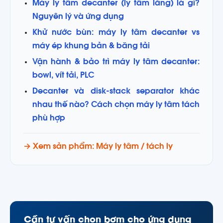
Máy ly tâm decanter (ly tâm lắng) là gì?
Nguyên lý và ứng dụng
Khử nước bùn: máy ly tâm decanter vs
máy ép khung bản & băng tải
Vận hành & bảo trì máy ly tâm decanter:
bowl, vít tải, PLC
Decanter và disk-stack separator khác
nhau thế nào? Cách chọn máy ly tâm tách
phù hợp
→ Xem sản phẩm: Máy ly tâm / tách ly
Cần tư vấn chọn bơm cho ứng dụng