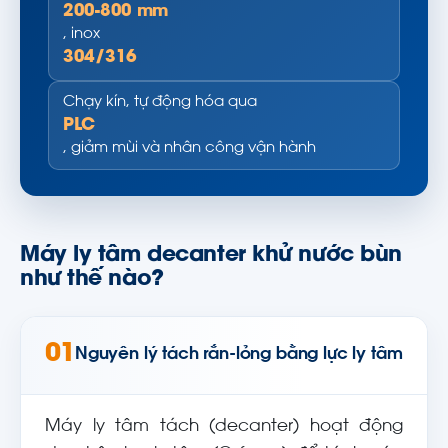
200-800 mm
, inox
304/316
Chạy kín, tự động hóa qua
PLC
, giảm mùi và nhân công vận hành
Máy ly tâm decanter khử nước bùn
như thế nào?
01
Nguyên lý tách rắn-lỏng bằng lực ly tâm
Máy ly tâm tách (decanter) hoạt động