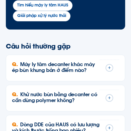
Tìm hiểu máy ly tâm HAUS
Giải pháp xử lý nước thải
Câu hỏi thường gặp
Máy ly tâm decanter khác máy
+
ép bùn khung bản ở điểm nào?
Khử nước bùn bằng decanter có
+
cần dùng polymer không?
Dòng DDE của HAUS có lưu lượng
+
và kích thước trống bao nhiêu?