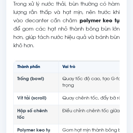
Trong xử lý nước thải, bùn thường có hàm
lượng rắn thấp và hạt mịn, nên trước khi
vào decanter cần châm
polymer keo tụ
để gom các hạt nhỏ thành bông bùn lớn
hơn, giúp tách nước hiệu quả và bánh bùn
khô hơn.
Thành phần
Vai trò
Trống (bowl)
Quay tốc độ cao, tạo G-force t
trọng
Vít tải (scroll)
Quay chênh tốc, đẩy bã rắn ra đ
Hộp số chênh
Điều chỉnh chênh tốc giữa trống v
tốc
Polymer keo tụ
Gom hạt mịn thành bông bùn, t