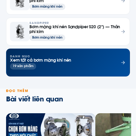
phi kim
Bơm màng khí nén
SANDPIPER
Bơm màng khí nén Sandpiper S20 (2″) — Thân
phi kim
Bơm màng khí nén
DANH MỤC
Xem tất cả bơm màng khí nén
19 sản phẩm
ĐỌC THÊM
Bài viết liên quan