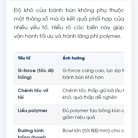
Độ khô của bánh bùn không phụ thuộc
một thông số mà là kết quả phối hợp của
nhiều yếu tố. Hiểu rõ các biến này giúp
vận hành tối ưu và tránh lãng phí polymer.
Yếu tố
Ảnh hưởng
G-force (tốc độ
G-force càng cao, lực ép tách 
trống)
bánh bùn khô hơn
Chênh tốc vít
Chênh tốc thấp giữ bã lâu hơn tr
tải
khô; quá thấp dễ nghẽn
Liều polymer
Đủ polymer tạo bông bùn chắc; 
giảm hiệu quả
Đường kính
Bowl lớn (tới 800 mm) cho công s
trống (bowl)