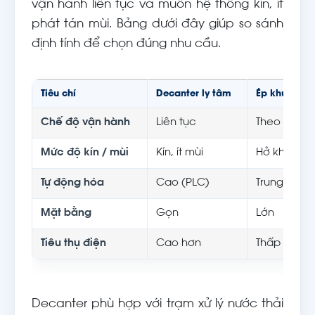
vận hành liên tục và muốn hệ thống kín, ít
phát tán mùi. Bảng dưới đây giúp so sánh
định tính để chọn đúng nhu cầu.
Tiêu chí
Decanter ly tâm
Ép khung bả
Chế độ vận hành
Liên tục
Theo mẻ
Mức độ kín / mùi
Kín, ít mùi
Hở khi xả 
Tự động hóa
Cao (PLC)
Trung bình
Mặt bằng
Gọn
Lớn
Tiêu thụ điện
Cao hơn
Thấp
Decanter phù hợp với trạm xử lý nước thải