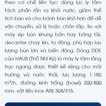
theo cơ chế liên tục: dùng lực ly tâm
tách phần rắn ra khỏi nước, giảm thể
tích bùn và cho bánh bùn khô hơn để dễ
vận chuyển, xử lý hoặc chôn lấp. So với
máy ép bùn khung bản hay băng tải,
decanter chạy kín, tự động, phù hợp lưu
lượng bùn lớn và biến động. Dòng DDE
của HAUS (Thổ Nhĩ Kỳ) là máy ly tâm lắng
trục ngang được thiết kế riêng cho môi
trường và nước thải, lưu lượng 1-180
m³/h, đường kính trống (bowl) 200-800
mm, vật liệu inox AISI 304/316.