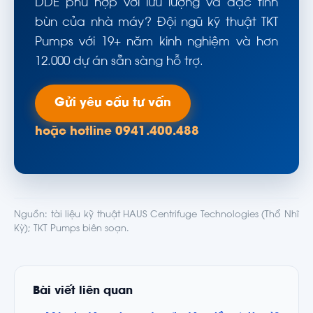
DDE phù hợp với lưu lượng và đặc tính
bùn của nhà máy? Đội ngũ kỹ thuật TKT
Pumps với 19+ năm kinh nghiệm và hơn
12.000 dự án sẵn sàng hỗ trợ.
Gửi yêu cầu tư vấn
hoặc hotline 0941.400.488
Nguồn: tài liệu kỹ thuật HAUS Centrifuge Technologies (Thổ Nhĩ
Kỳ); TKT Pumps biên soạn.
Bài viết liên quan