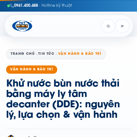
0941.400.488
· Hotline kỹ thuật
TRANG CHỦ
TIN TỨC
VẬN HÀNH & BẢO TRÌ
VẬN HÀNH & BẢO TRÌ
Khử nước bùn nước thải
bằng máy ly tâm
decanter (DDE): nguyên
lý, lựa chọn & vận hành