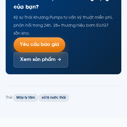
của bạn?
Kỹ sư Thái Khương Pumps tư vấn kỹ thuật miễn phí,
phản hồi trong 24h. 28+ thương hiệu bơm EU/G7
sẵn kho.
Yêu cầu báo giá
Xem sản phẩm →
Thẻ:
Máy ly tâm
xử lý nước thải