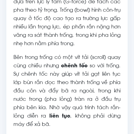
dựa trên lực ly tâm (G-force) để tách các
pha theo tỷ trọng. Trống (bowl) hình côn-trụ
quay ở tốc độ cao tạo ra trường lực gấp
nhiều lần trọng lực, ép phần rắn nặng hơn
văng ra sát thành trống, trong khi pha lỏng
nhẹ hơn nằm phía trong.
Bên trong trống có một vít tải (scroll) quay
cùng chiều nhưng
chênh tốc
so với trống.
Sự chênh tốc này giúp vít tải gạt liên tục
lớp bùn rắn dọc theo thành trống về phía
đầu côn và đẩy bã ra ngoài, trong khi
nước trong (pha lỏng) tràn ra ở đầu trụ
phía bên kia. Nhờ vậy quá trình tách rắn-
lỏng diễn ra
liên tục
, không phải dừng
máy để xả bã.