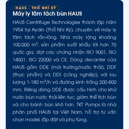
HAUS · THỔ NHĨ KỲ
Máy ly tâm tách bùn HAUS
HAUS Centrifuge Technologies thành lập năm
1954 tại Aydın (Thổ Nhĩ Kỳ), chuyên về máy ly
tâm tách rắn-lỏng. Nhà máy rộng khoảng
100.000 m², sản phẩm xuất khẩu tới hơn 70
quốc gia, đạt các chứng nhận ISO 9001, ISO
14001, ISO 22000 và CE. Dòng decanter của
HAUS gồm DDE (môi trường/nước thải), DDF
(thực phẩm) và DDI (công nghiệp), với lưu
lượng 1-180 m³/h và đường kính trống 200-800
mm. Riêng dòng DDE được cấu hình cho khử
nước bùn nước thải liên tục, giảm thể tích bùn
và cho bánh bùn khô hơn. TKT Pumps là nhà
phân phối HAUS tại Việt Nam, hỗ trợ tư vấn
chọn model, lắp đặt và phụ tùng.