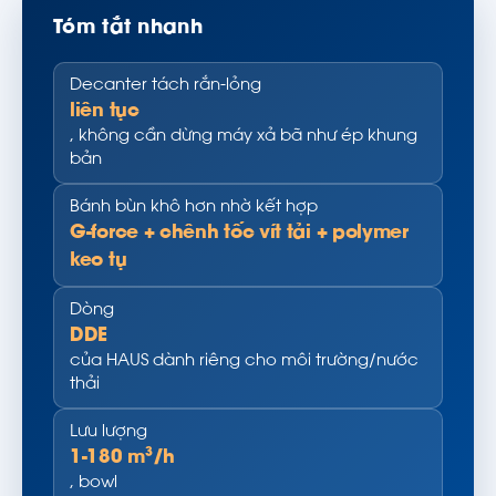
Tóm tắt nhanh
Decanter tách rắn-lỏng
liên tục
, không cần dừng máy xả bã như ép khung
bản
Bánh bùn khô hơn nhờ kết hợp
G-force + chênh tốc vít tải + polymer
keo tụ
Dòng
DDE
của HAUS dành riêng cho môi trường/nước
thải
Lưu lượng
1-180 m³/h
, bowl