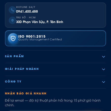
HOTLINE 24/7
0941.400.488
TRỤ SỞ · HCM
30D Phan Văn Sửu, P. Tân Bình
ISO 9001:2015
Quality Management Certified
SẢN PHẨM
GIẢI PHÁP NGÀNH
CÔNG TY
NHẬN BÁO GIÁ NHANH
Để lại email — đội kỹ thuật phản hồi trong 15 phút giờ hành
chính.