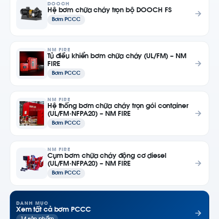
DOOCH
Hệ bơm chữa cháy trọn bộ DOOCH FS
Bơm PCCC
NM FIRE
Tủ điều khiển bơm chữa cháy (UL/FM) – NM
FIRE
Bơm PCCC
NM FIRE
Hệ thống bơm chữa cháy trọn gói container
(UL/FM·NFPA20) – NM FIRE
Bơm PCCC
NM FIRE
Cụm bơm chữa cháy động cơ diesel
(UL/FM·NFPA20) – NM FIRE
Bơm PCCC
DANH MỤC
Xem tất cả bơm PCCC