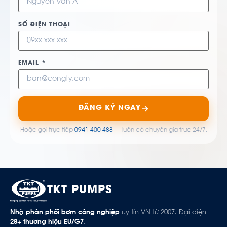
SỐ ĐIỆN THOẠI
EMAIL *
ĐĂNG KÝ NGAY
Hoặc gọi trực tiếp
0941 400 488
— luôn có chuyên gia trực 24/7.
TKT PUMPS
Nhà phân phối bơm công nghiệp
uy tín VN từ 2007. Đại diện
28+ thương hiệu EU/G7
.