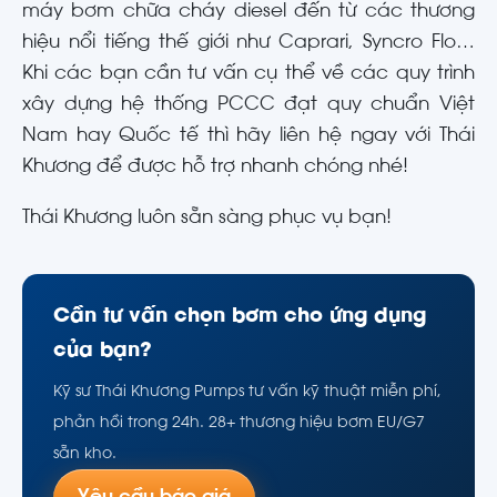
máy bơm chữa cháy diesel đến từ các thương
hiệu nổi tiếng thế giới như Caprari, Syncro Flo…
Khi các bạn cần tư vấn cụ thể về các quy trình
xây dựng hệ thống PCCC đạt quy chuẩn Việt
Nam hay Quốc tế thì hãy liên hệ ngay với Thái
Khương để được hỗ trợ nhanh chóng nhé!
Thái Khương luôn sẵn sàng phục vụ bạn!
Cần tư vấn chọn bơm cho ứng dụng
của bạn?
Kỹ sư Thái Khương Pumps tư vấn kỹ thuật miễn phí,
phản hồi trong 24h. 28+ thương hiệu bơm EU/G7
sẵn kho.