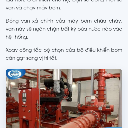
lâu hơn. Giải thích cho họ, bạn sẽ đóng một số
van và chạy máy bơm.
Đóng van xả chính của máy bơm chữa cháy,
van này sẽ ngăn chặn bất kỳ búa nước nào vào
hệ thống.
Xoay công tắc bộ chọn của bộ điều khiển bơm
cần gạt sang vị trí tắt.