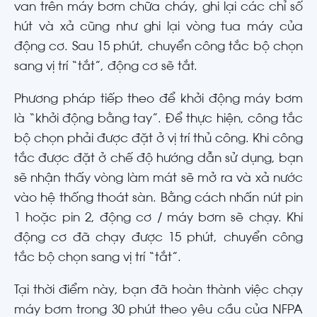
van trên máy bơm chữa cháy, ghi lại các chỉ số
hút và xả cũng như ghi lại vòng tua máy của
động cơ. Sau 15 phút, chuyển công tắc bộ chọn
sang vị trí “tắt”, động cơ sẽ tắt.
Phương pháp tiếp theo để khởi động máy bơm
là “khởi động bằng tay”. Để thực hiện, công tắc
bộ chọn phải được đặt ở vị trí thủ công. Khi công
tắc được đặt ở chế độ hướng dẫn sử dụng, bạn
sẽ nhận thấy vòng làm mát sẽ mở ra và xả nước
vào hệ thống thoát sàn. Bằng cách nhấn nút pin
1 hoặc pin 2, động cơ / máy bơm sẽ chạy. Khi
động cơ đã chạy được 15 phút, chuyển công
tắc bộ chọn sang vị trí “tắt”.
Tại thời điểm này, bạn đã hoàn thành việc chạy
máy bơm trong 30 phút theo yêu cầu của NFPA