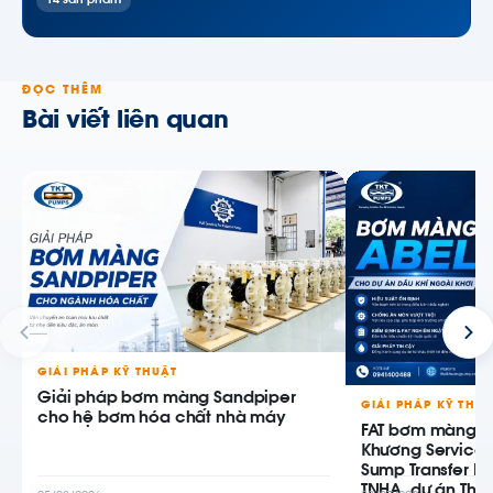
14 sản phẩm
ĐỌC THÊM
Bài viết liên quan
GIẢI PHÁP KỸ THUẬT
Giải pháp bơm màng Sandpiper
GIẢI PHÁP KỸ THU
cho hệ bơm hóa chất nhà máy
FAT bơm màng AB
Khương Service
Sump Transfer P
TNHA, dự án Thiê