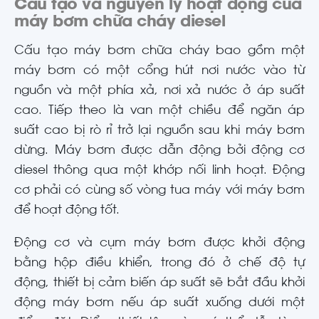
Cấu tạo và nguyên lý hoạt động của
máy bơm chữa cháy diesel
Cấu tạo máy bơm chữa cháy bao gồm một
máy bơm có một cổng hút nơi nước vào từ
nguồn và một phía xả, nơi xả nước ở áp suất
cao. Tiếp theo là van một chiều để ngăn áp
suất cao bị rò rỉ trở lại nguồn sau khi máy bơm
dừng. Máy bơm được dẫn động bởi động cơ
diesel thông qua một khớp nối linh hoạt. Động
cơ phải có cùng số vòng tua máy với máy bơm
để hoạt động tốt.
Động cơ và cụm máy bơm được khởi động
bằng hộp điều khiển, trong đó ở chế độ tự
động, thiết bị cảm biến áp suất sẽ bắt đầu khởi
động máy bơm nếu áp suất xuống dưới một