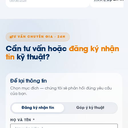
05/08/2026
28/07/2026
TƯ VẤN CHUYÊN GIA · 24H
Cần tư vấn hoặc
đăng ký nhận
tin
kỹ thuật?
Để lại thông tin
Chọn mục đích — chúng tôi sẽ phản hồi đúng yêu cầu
của bạn.
Đăng ký nhận tin
Góp ý kỹ thuật
HỌ VÀ TÊN *