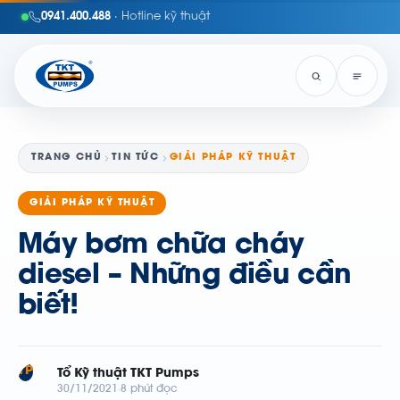
0941.400.488
· Hotline kỹ thuật
TRANG CHỦ
TIN TỨC
GIẢI PHÁP KỸ THUẬT
GIẢI PHÁP KỸ THUẬT
Máy bơm chữa cháy
diesel – Những điều cần
biết!
TP
Tổ Kỹ thuật TKT Pumps
30/11/2021
8 phút đọc