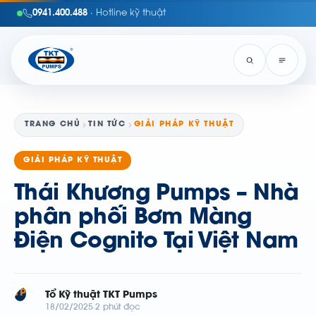
0941.400.488
· Hotline kỹ thuật
TRANG CHỦ
TIN TỨC
GIẢI PHÁP KỸ THUẬT
GIẢI PHÁP KỸ THUẬT
Thái Khương Pumps – Nhà
phân phối Bơm Màng
Điện Cognito Tại Việt Nam
TP
Tổ Kỹ thuật TKT Pumps
18/02/2025
2 phút đọc