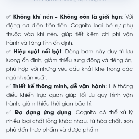
Cấu tạo Bơm Màng Điện Cognito
✅
Không khí nén – Không còn là giới hạn
: Với
động cơ điện tiên tiến, Cognito loại bỏ sự phụ
thuộc vào khí nén, giúp tiết kiệm chi phí vận
hành và tăng tính ổn định.
✅
Hiệu suất nổi bật
: Dòng bơm này duy trì lưu
lượng ổn định, giảm thiểu rung động và tiếng ồn,
phù hợp với những yêu cầu khắt khe trong các
ngành sản xuất.
✅
Thiết kế thông minh, dễ vận hành
: Hệ thống
điều khiển trực quan giúp tối ưu quy trình vận
hành, giảm thiểu thời gian bảo trì.
✅
Đa dạng ứng dụng
: Cognito có thể xử lý
nhiều loại chất lỏng khác nhau, từ hóa chất, sơn
phủ đến thực phẩm và dược phẩm.