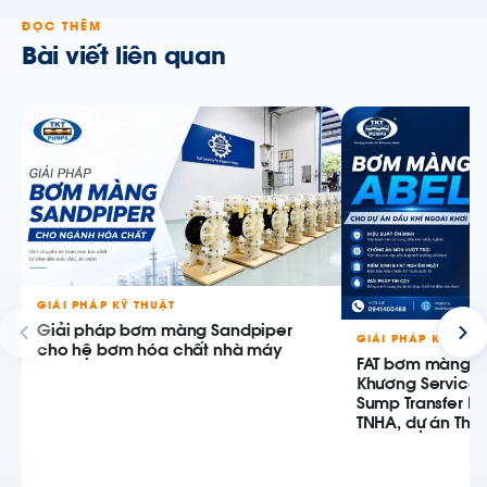
ĐỌC THÊM
Bài viết liên quan
GIẢI PHÁP KỸ THUẬT
Giải pháp bơm màng Sandpiper
GIẢI PHÁP KỸ THU
cho hệ bơm hóa chất nhà máy
FAT bơm màng AB
Khương Service
Sump Transfer P
TNHA, dự án Thiê