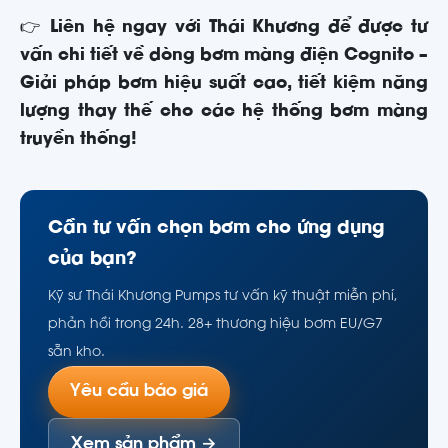
👉
Liên hệ ngay với Thái Khương để được tư
vấn chi tiết về dòng bơm màng điện Cognito –
Giải pháp bơm hiệu suất cao, tiết kiệm năng
lượng thay thế cho các hệ thống bơm màng
truyền thống!
Cần tư vấn chọn bơm cho ứng dụng
của bạn?
Kỹ sư Thái Khương Pumps tư vấn kỹ thuật miễn phí,
phản hồi trong 24h. 28+ thương hiệu bơm EU/G7
sẵn kho.
Yêu cầu báo giá
Xem sản phẩm →