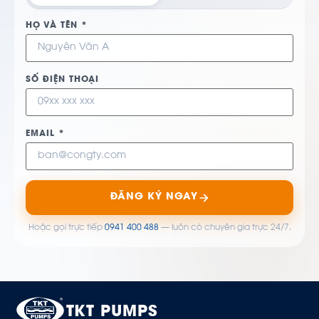
HỌ VÀ TÊN *
SỐ ĐIỆN THOẠI
EMAIL *
ĐĂNG KÝ NGAY
Hoặc gọi trực tiếp
0941 400 488
— luôn có chuyên gia trực 24/7.
TKT PUMPS