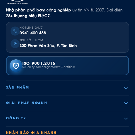
Nhà phân phối bơm công nghiệp
uy tín VN từ 2007. Đại diện
28+ thương hiệu EU/G7
.
HOTLINE 24/7
0941.400.488
TRỤ SỞ · HCM
30D Phan Văn Sửu, P. Tân Bình
ISO 9001:2015
Quality Management Certified
SẢN PHẨM
GIẢI PHÁP NGÀNH
CÔNG TY
NHẬN BÁO GIÁ NHANH