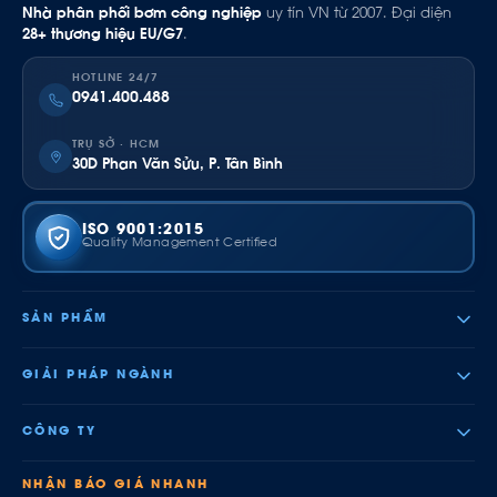
Nhà phân phối bơm công nghiệp
uy tín VN từ 2007. Đại diện
28+ thương hiệu EU/G7
.
HOTLINE 24/7
0941.400.488
TRỤ SỞ · HCM
30D Phan Văn Sửu, P. Tân Bình
ISO 9001:2015
Quality Management Certified
SẢN PHẨM
GIẢI PHÁP NGÀNH
CÔNG TY
NHẬN BÁO GIÁ NHANH