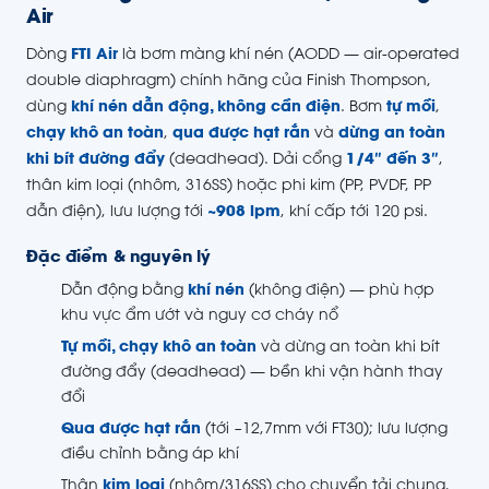
Air
Dòng
FTI Air
là bơm màng khí nén (AODD — air-operated
double diaphragm) chính hãng của Finish Thompson,
dùng
khí nén dẫn động, không cần điện
. Bơm
tự mồi
,
chạy khô an toàn
,
qua được hạt rắn
và
dừng an toàn
khi bít đường đẩy
(deadhead). Dải cổng
1/4″ đến 3″
,
thân kim loại (nhôm, 316SS) hoặc phi kim (PP, PVDF, PP
dẫn điện), lưu lượng tới
~908 lpm
, khí cấp tới 120 psi.
Đặc điểm & nguyên lý
Dẫn động bằng
khí nén
(không điện) — phù hợp
khu vực ẩm ướt và nguy cơ cháy nổ
Tự mồi, chạy khô an toàn
và dừng an toàn khi bít
đường đẩy (deadhead) — bền khi vận hành thay
đổi
Qua được hạt rắn
(tới ~12,7mm với FT30); lưu lượng
điều chỉnh bằng áp khí
Thân
kim loại
(nhôm/316SS) cho chuyển tải chung,