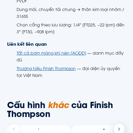
PVDF
Dung môi, chuyển tải chung → thân kim loại nhôm /
316SS
Chọn cổng theo lưu lượng: 1/4″ (FT025, ~22 lpm) đến
3″ (FT30, ~908 lpm)
Liên kết liên quan
Tất cả bơm màng khí nén (AODD)
— danh mục đầy
đủ
Thương hiệu Finish Thompson
— đại diện ủy quyền
tại Việt Nam
Cấu hình
khác
của Finish
Thompson