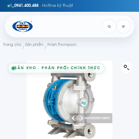
0941.400.488
· Hotline kỹ thuật
Trang chủ
Sản phẩm
Finish Thompson
/
/
SẴN KHO · PHÂN PHỐI CHÍNH THỨC