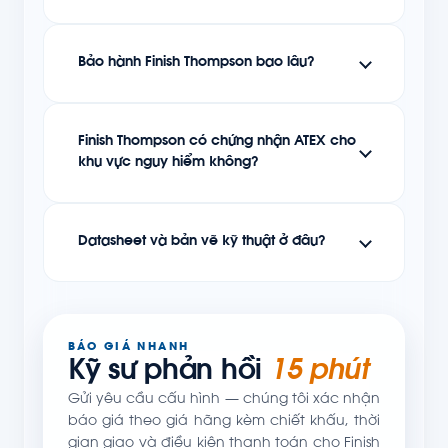
Bảo hành Finish Thompson bao lâu?
Finish Thompson có chứng nhận ATEX cho
khu vực nguy hiểm không?
Datasheet và bản vẽ kỹ thuật ở đâu?
BÁO GIÁ NHANH
Kỹ sư phản hồi
15 phút
Gửi yêu cầu cấu hình — chúng tôi xác nhận
báo giá theo giá hãng kèm chiết khấu, thời
gian giao và điều kiện thanh toán cho Finish