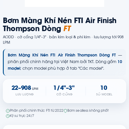
Bơm Màng Khí Nén FTI Air Finish
Thompson Dòng
FT
AODD · cỡ cổng 1/4"–3" · bản kim loại & phi kim · lưu lượng tới 908
LPM
Bơm Màng Khí Nén FTI Air Finish Thompson Dòng FT
—
phân phối chính hãng tại Việt Nam bởi TKT. Dòng gồm
10
model
; chọn model phù hợp ở tab "Các model".
22–908
1/4"–3"
10
LPM
LƯU LƯỢNG
CỠ CỔNG
SỐ MODEL
Phân phối chính thức FTI từ 2022
Bơm sealless không phốt
Kỹ sư trực 24/7