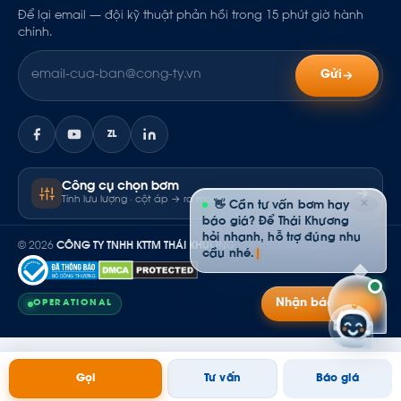
Để lại email — đội kỹ thuật phản hồi trong 15 phút giờ hành
chính.
Gửi
ZL
Công cụ chọn bơm
Tính lưu lượng · cột áp → ra model
✕
👋 Cần tư vấn bơm hay
báo giá? Để Thái Khương
hỏi nhanh, hỗ trợ đúng nhu
© 2026
CÔNG TY TNHH KTTM THÁI KHƯƠNG
· MST: 0304844502
cầu nhé.
Nhận báo giá
OPERATIONAL
Gọi
Tư vấn
Báo giá