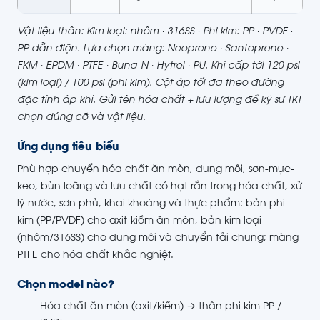
Vật liệu thân: Kim loại: nhôm · 316SS · Phi kim: PP · PVDF ·
PP dẫn điện. Lựa chọn màng: Neoprene · Santoprene ·
FKM · EPDM · PTFE · Buna-N · Hytrel · PU. Khí cấp tới 120 psi
(kim loại) / 100 psi (phi kim). Cột áp tối đa theo đường
đặc tính áp khí. Gửi tên hóa chất + lưu lượng để kỹ sư TKT
chọn đúng cỡ và vật liệu.
Ứng dụng tiêu biểu
Phù hợp chuyển hóa chất ăn mòn, dung môi, sơn-mực-
keo, bùn loãng và lưu chất có hạt rắn trong hóa chất, xử
lý nước, sơn phủ, khai khoáng và thực phẩm: bản phi
kim (PP/PVDF) cho axit-kiềm ăn mòn, bản kim loại
(nhôm/316SS) cho dung môi và chuyển tải chung; màng
PTFE cho hóa chất khắc nghiệt.
Chọn model nào?
Hóa chất ăn mòn (axit/kiềm) → thân phi kim PP /