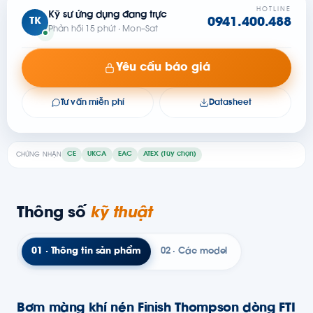
HOTLINE
Kỹ sư ứng dụng đang trực
TK
0941.400.488
Phản hồi 15 phút · Mon–Sat
Yêu cầu báo giá
Tư vấn miễn phí
Datasheet
CE
UKCA
EAC
ATEX (tùy chọn)
CHỨNG NHẬN
Thông số
kỹ thuật
01 · Thông tin sản phẩm
02 · Các model
Bơm màng khí nén Finish Thompson dòng FTI