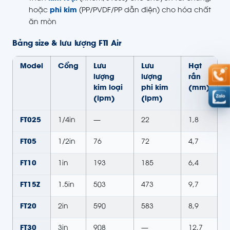
hoặc
phi kim
(PP/PVDF/PP dẫn điện) cho hóa chất
ăn mòn
Bảng size & lưu lượng FTI Air
Model
Cổng
Lưu
Lưu
Hạt
lượng
lượng
rắn
kim loại
phi kim
(mm)
(lpm)
(lpm)
FT025
1/4in
—
22
1,8
FT05
1/2in
76
72
4,7
FT10
1in
193
185
6,4
FT15Z
1.5in
503
473
9,7
FT20
2in
590
583
8,9
FT30
3in
908
—
12,7