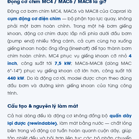
Động cơ chìm MC4 / MAC6 / MAC8 là gì?
Động cơ bơm chìm MC4, MAC6 và MAC8 của Caprari là
cụm động cơ điện chìm
— bộ phận tạo lực quay, không
phải một bơm hoàn chỉnh. Trong một hệ bơm giếng
khoan, động cơ chìm được lắp nối phía dưới đầu bơm
(pump end) nhiều tầng cánh, cả cụm cùng hạ xuống
giếng khoan hoặc ống lồng (lineshaft) để tạo thành bơm
chìm hoàn chỉnh. MC4 phục vụ giếng khoan cỡ nhỏ
4
inch
, công suất tới
7,5 kW
; MAC6-MAC8 (dòng MAC
6″-14″) phục vụ giếng khoan cỡ lớn hơn, công suất tới
440 kW
. Do là động cơ rời, model được chọn theo đúng
đầu bơm và đường kính giếng khoan của từng công
trình.
Cấu tạo & nguyên lý làm mát
Cả hai dòng đều là động cơ không đồng bộ
quấn dây
lại được (rewindable)
, làm mát bằng nước — chất lỏng
bên trong vỏ động cơ tuần hoàn quanh cuộn dây, giúp
tản nhiệt đều và bôi trơn liên tục các bộ phận chuyển