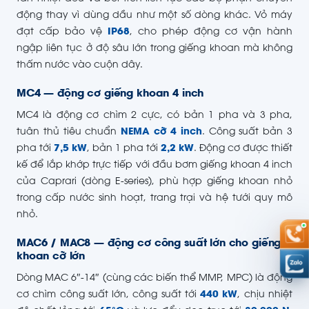
động thay vì dùng dầu như một số dòng khác. Vỏ máy
đạt cấp bảo vệ
IP68
, cho phép động cơ vận hành
ngập liên tục ở độ sâu lớn trong giếng khoan mà không
thấm nước vào cuộn dây.
MC4 — động cơ giếng khoan 4 inch
MC4 là động cơ chìm 2 cực, có bản 1 pha và 3 pha,
tuân thủ tiêu chuẩn
NEMA cỡ 4 inch
. Công suất bản 3
pha tới
7,5 kW
, bản 1 pha tới
2,2 kW
. Động cơ được thiết
kế để lắp khớp trực tiếp với đầu bơm giếng khoan 4 inch
của Caprari (dòng E-series), phù hợp giếng khoan nhỏ
trong cấp nước sinh hoạt, trang trại và hệ tưới quy mô
nhỏ.
MAC6 / MAC8 — động cơ công suất lớn cho giếng
khoan cỡ lớn
Dòng MAC 6″-14″ (cùng các biến thể MMP, MPC) là động
cơ chìm công suất lớn, công suất tới
440 kW
, chịu nhiệt