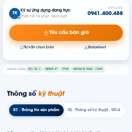
HOTLINE
Kỹ sư ứng dụng đang trực
TK
0941.400.488
Phản hồi 15 phút · Mon–Sat
Yêu cầu báo giá
Tư vấn chọn bơm
Datasheet
IEC 34-1
NEMA 4"
IP68
Made in Italy · 1945
CHỨNG NHẬN
Thông số
kỹ thuật
01 · Thông tin sản phẩm
02 · Thông số kỹ thuật · MC4