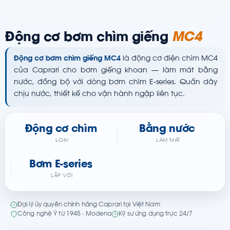
Động cơ bơm chìm giếng
MC4
Động cơ bơm chìm giếng MC4
là động cơ điện chìm MC4
của Caprari cho bơm giếng khoan — làm mát bằng
nước, đồng bộ với dòng bơm chìm E-series. Quấn dây
chịu nước, thiết kế cho vận hành ngập liên tục.
Động cơ chìm
Bằng nước
LOẠI
LÀM MÁT
Bơm E-series
LẮP VỚI
Đại lý ủy quyền chính hãng Caprari tại Việt Nam
Công nghệ Ý từ 1945 · Modena
Kỹ sư ứng dụng trực 24/7