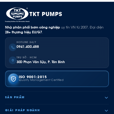
TKT PUMPS
Nhà phân phối bơm công nghiệp
uy tín VN từ 2007. Đại diện
28+ thương hiệu EU/G7
.
HOTLINE 24/7
0941.400.488
TRỤ SỞ · HCM
30D Phan Văn Sửu, P. Tân Bình
ISO 9001:2015
Quality Management Certified
SẢN PHẨM
GIẢI PHÁP NGÀNH