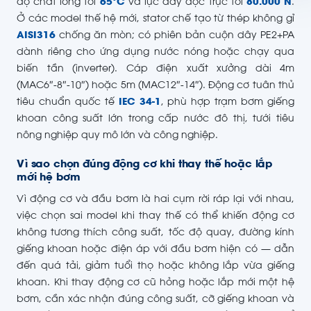
độ chất lỏng tới
65°C
và lực đẩy dọc trục tới
80.000 N
.
Ở các model thế hệ mới, stator chế tạo từ thép không gỉ
AISI316
chống ăn mòn; có phiên bản cuộn dây PE2+PA
dành riêng cho ứng dụng nước nóng hoặc chạy qua
biến tần (inverter). Cáp điện xuất xưởng dài 4m
(MAC6″-8″-10″) hoặc 5m (MAC12″-14″). Động cơ tuân thủ
tiêu chuẩn quốc tế
IEC 34-1
, phù hợp trạm bơm giếng
khoan công suất lớn trong cấp nước đô thị, tưới tiêu
nông nghiệp quy mô lớn và công nghiệp.
Vì sao chọn đúng động cơ khi thay thế hoặc lắp
mới hệ bơm
Vì động cơ và đầu bơm là hai cụm rời ráp lại với nhau,
việc chọn sai model khi thay thế có thể khiến động cơ
không tương thích công suất, tốc độ quay, đường kính
giếng khoan hoặc điện áp với đầu bơm hiện có — dẫn
đến quá tải, giảm tuổi thọ hoặc không lắp vừa giếng
khoan. Khi thay động cơ cũ hỏng hoặc lắp mới một hệ
bơm, cần xác nhận đúng công suất, cỡ giếng khoan và