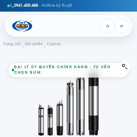
0941.400.488
· Hotline kỹ thuật
Trang chủ
Sản phẩm
Caprari
/
/
ĐẠI LÝ ỦY QUYỀN CHÍNH HÃNG · TƯ VẤN
CHỌN BƠM