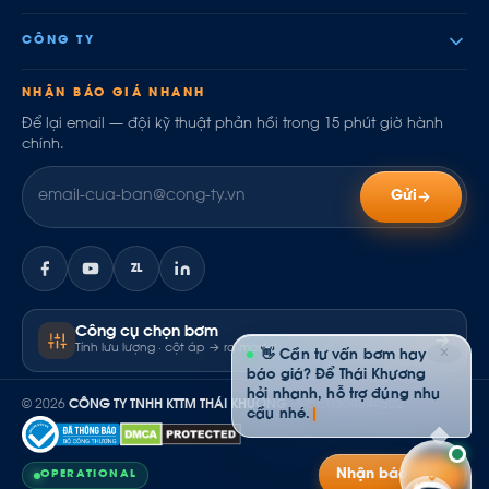
CÔNG TY
NHẬN BÁO GIÁ NHANH
Để lại email — đội kỹ thuật phản hồi trong 15 phút giờ hành
chính.
Gửi
ZL
Công cụ chọn bơm
Tính lưu lượng · cột áp → ra model
✕
👋 Cần tư vấn bơm hay
báo giá? Để Thái Khương
hỏi nhanh, hỗ trợ đúng nhu
© 2026
CÔNG TY TNHH KTTM THÁI KHƯƠNG
· MST: 0304844502
cầu nhé.
Nhận báo giá
OPERATIONAL