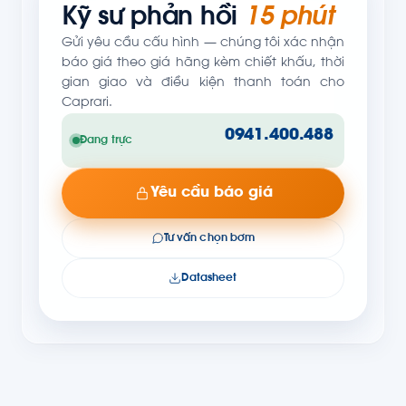
Kỹ sư phản hồi
15 phút
Gửi yêu cầu cấu hình — chúng tôi xác nhận
báo giá theo giá hãng kèm chiết khấu, thời
gian giao và điều kiện thanh toán cho
Caprari.
0941.400.488
Đang trực
Yêu cầu báo giá
Tư vấn chọn bơm
Datasheet