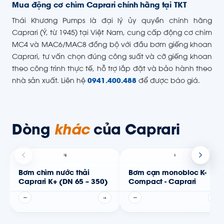
Mua động cơ chìm Caprari chính hãng tại TKT
Thái Khương Pumps là đại lý ủy quyền chính hãng
Caprari (Ý, từ 1945) tại Việt Nam, cung cấp động cơ chìm
MC4 và MAC6/MAC8 đồng bộ với đầu bơm giếng khoan
Caprari, tư vấn chọn đúng công suất và cỡ giếng khoan
theo công trình thực tế, hỗ trợ lắp đặt và bảo hành theo
nhà sản xuất. Liên hệ
0941.400.488
để được báo giá.
Dòng
khác
của Caprari
Bơm chìm nước thải
Bơm cạn monobloc K-
Caprari K+ (DN 65 – 350)
Compact - Caprari
—
→
—
→