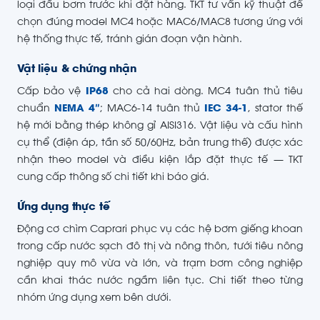
loại đầu bơm trước khi đặt hàng. TKT tư vấn kỹ thuật để
chọn đúng model MC4 hoặc MAC6/MAC8 tương ứng với
hệ thống thực tế, tránh gián đoạn vận hành.
Vật liệu & chứng nhận
Cấp bảo vệ
IP68
cho cả hai dòng. MC4 tuân thủ tiêu
chuẩn
NEMA 4″
; MAC6-14 tuân thủ
IEC 34-1
, stator thế
hệ mới bằng thép không gỉ AISI316. Vật liệu và cấu hình
cụ thể (điện áp, tần số 50/60Hz, bản trung thế) được xác
nhận theo model và điều kiện lắp đặt thực tế — TKT
cung cấp thông số chi tiết khi báo giá.
Ứng dụng thực tế
Động cơ chìm Caprari phục vụ các hệ bơm giếng khoan
trong cấp nước sạch đô thị và nông thôn, tưới tiêu nông
nghiệp quy mô vừa và lớn, và trạm bơm công nghiệp
cần khai thác nước ngầm liên tục. Chi tiết theo từng
nhóm ứng dụng xem bên dưới.