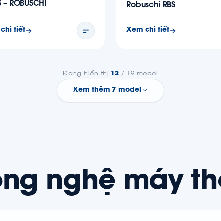
S – ROBUSCHI
Robuschi RBS
chi tiết
Xem chi tiết
Đang hiển thị
12
/ 19 model
Xem thêm 7 model
ông nghệ máy thổ