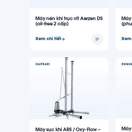
Máy nén khí trục vít Aerzen DS
Máy 
(oil-free 2 cấp)
(phu
Xem chi tiết
Xem 
CAPRARI
ROBU
Máy 
Máy sục khí ARS / Oxy-Flow –