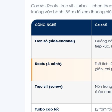
Con sò · Roots · trục vít · turbo — chọn the
trường vận hành. Bấm để xem thương hiệ
CÔNG NGHỆ
Cơ chế
Con sò (side-channel)
Guồng cán
tiếp xúc,
Roots (3 cánh)
Thể tích,
giản, chi
Trục vít (screw)
Nén trong,
ở áp cao
Turbo cao tốc
Ly tâm tố