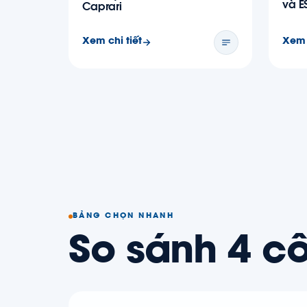
và E
Caprari
Xem chi tiết
Xem 
BẢNG CHỌN NHANH
So sánh 4 c