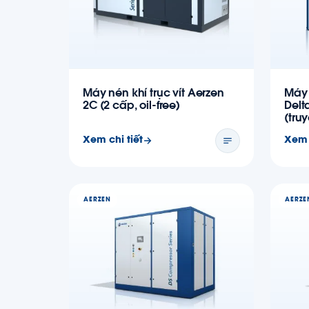
Máy nén khí trục vít Aerzen
Máy 
2C (2 cấp, oil-free)
Delt
(tru
Xem chi tiết
Xem 
AERZEN
AERZE