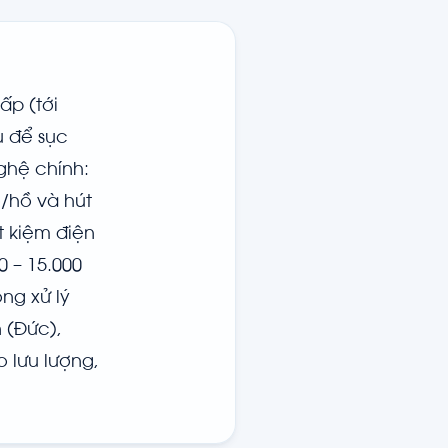
ấp (tới
u để sục
ghệ chính:
o/hồ và hút
ết kiệm điện
0 – 15.000
ong xử lý
 (Đức),
 lưu lượng,