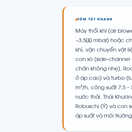
TÓM TẮT NHANH
Máy thổi khí (air blowe
~3.500 mbar) hoặc ch
khí, vận chuyển vật l
con sò (side-channel 
chân không nhẹ), Roots
ở áp cao) và turbo (lư
m³/h, công suất 7,5 – 
nước thải. Thái Khươ
Robuschi (Ý) và con 
áp suất và môi trườn