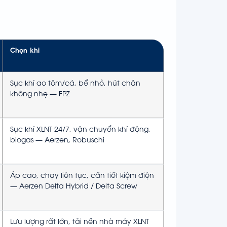
Chọn khi
Sục khí ao tôm/cá, bể nhỏ, hút chân
không nhẹ — FPZ
Sục khí XLNT 24/7, vận chuyển khí động,
biogas — Aerzen, Robuschi
Áp cao, chạy liên tục, cần tiết kiệm điện
— Aerzen Delta Hybrid / Delta Screw
Lưu lượng rất lớn, tải nền nhà máy XLNT