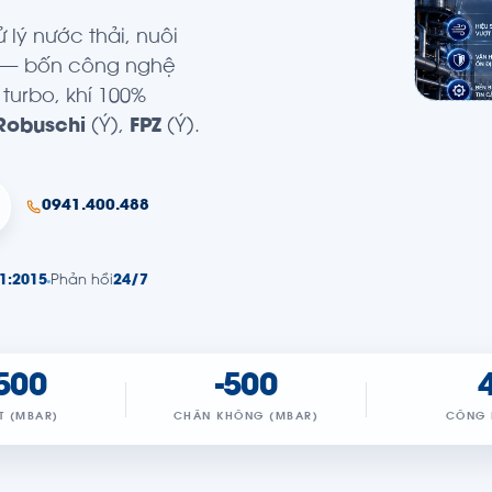
 lý nước thải, nuôi
g — bốn công nghệ
 turbo, khí 100%
Robuschi
(Ý),
FPZ
(Ý).
0941.400.488
1:2015
Phản hồi
24/7
500
-500
T (MBAR)
CHÂN KHÔNG (MBAR)
CÔNG 