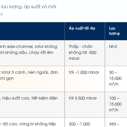
o lưu lượng, áp suất và môi
u.
Áp suất tối đa
Lưu
lượng
h side-channel, rotor không
Thấp · chân
Nhỏ
 khí không dầu, chạy rất êm
không tới -500
mbar
 2 rotor 3 cánh, nén ngoài, đơn
tới ~1.000 mbar
30 –
 phí gọn
15.000
m³/h
 hiệu suất cao, tiết kiệm điện
tới 3.500 mbar
100 –
15.000
m³/h
c độ cao, vòng bi không tiếp
200 – 1.000
360 –