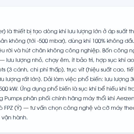
r) là thiết bị tạo dòng khí lưu lượng lớn ở áp suất th
ân không (tới -500 mbar), dùng khí 100% không dầ
iệu rời và hút chân không công nghiệp. Bốn công n
— lưu lượng nhỏ, chạy êm, ít bảo trì, hợp sục khí a
 (3 cánh, chi phí thấp), trục vít (hiệu suất cao, ti
u lượng rất lớn). Dải làm việc phổ biến: lưu lượng 3
500 kW. Ứng dụng phổ biến là sục khí bể hiếu khí tr
ng Pumps phân phối chính hãng máy thổi khí Aerzen
sò FPZ (Ý) — tư vấn chọn công nghệ và cỡ máy theo
g vận hành.