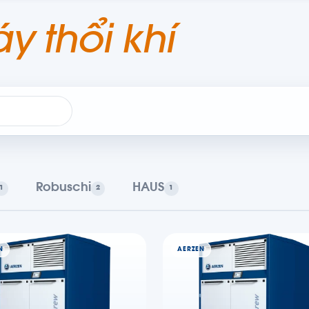
y thổi khí
Robuschi
HAUS
1
2
1
N
AERZEN