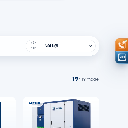
SẮP
XẾP
19
/ 19 model
AERZEN