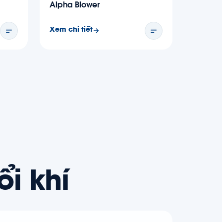
Alpha Blower
Xem chi tiết
i khí