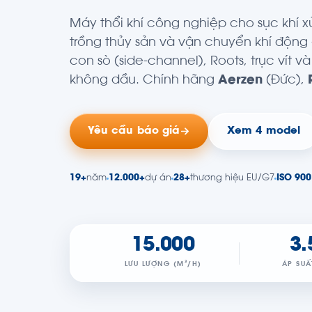
Máy thổi khí công nghiệp cho sục khí xử
trồng thủy sản và vận chuyển khí độn
con sò (side-channel), Roots, trục vít và
không dầu. Chính hãng
Aerzen
(Đức),
Yêu cầu báo giá
Xem 4 model
19+
năm
12.000+
dự án
28+
thương hiệu EU/G7
ISO 900
15.000
3.
LƯU LƯỢNG (M³/H)
ÁP SUẤ