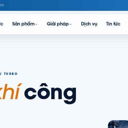
om
ực
Sản phẩm
Giải pháp
Dịch vụ
Tin tức
 / TURBO
hí
công