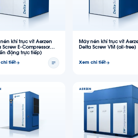
nén khí trục vít Aerzen
Máy nén khí trục vít Aerz
a Screw E-Compressor
Delta Screw VM (oil-free)
yền động trực tiếp)
chi tiết
Xem chi tiết
N
AERZEN