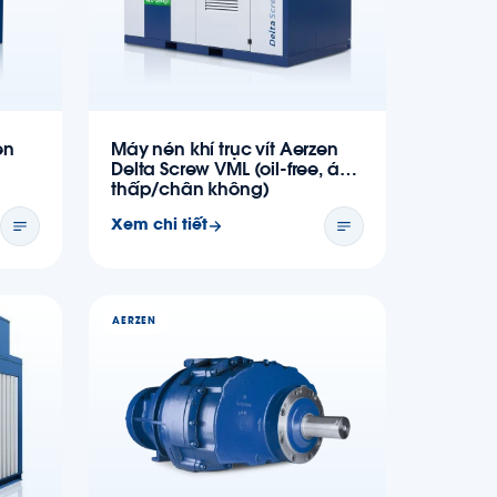
en
Máy nén khí trục vít Aerzen
Delta Screw VML (oil-free, áp
thấp/chân không)
Xem chi tiết
AERZEN