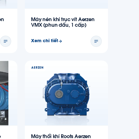
en
Máy nén khí trục vít Aerzen
VMX (phun dầu, 1 cấp)
Xem chi tiết
AERZEN
p
Máy thổi khí Roots Aerzen