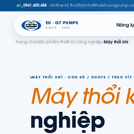
0941.400.488
· Hotline kỹ thuật
info@thaikhuongpump.c
EU · G7 PUMPS
Năng l
SINCE · 2007
Trang chủ
›
Sản phẩm
›
Thiết bị công nghiệp
›
Máy thổi khí
MÁY THỔI KHÍ · CON SÒ / ROOTS / TRỤC VÍT
Máy thổi k
nghiệp