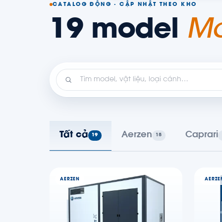
CATALOG ĐỘNG · CẬP NHẬT THEO KHO
19 model
Má
Tất cả
Aerzen
Caprari
19
15
AERZEN
AERZE