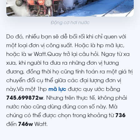
Động cơ hơi nước
Do đó, nhiều bạn sẽ dễ bối rối khi chỉ quen với
một loại đơn vị công suất. Hoặc là hp mã lực,
hoặc là w Watt.Quay trở lại câu hỏi. Ngay từ xa
xưa, khi người ta đưa ra những đơn vị tương
đương, đồng thời họ cũng tính toán ra một giá trị
chuyển đổi cụ thể giữa các đại lượng đơn vị
này.Và một 1hp
mã lực
được quy ước bằng
745.699872w
. Nhưng trên thực tế, không phải
nước nào cũng dùng đúng con số này. Mà
chúng có thể được chọn trong khoảng từ
736
đến
746w
Watt.