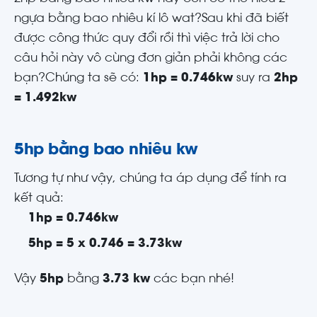
ngựa bằng bao nhiêu kí lô wat?Sau khi đã biết
được công thức quy đổi rồi thì việc trả lời cho
câu hỏi này vô cùng đơn giản phải không các
bạn?Chúng ta sẽ có:
1hp = 0.746kw
suy ra
2hp
= 1.492kw
5hp bằng bao nhiêu kw
Tương tự như vậy, chúng ta áp dụng để tính ra
kết quả:
1hp = 0.746kw
5hp = 5 x 0.746 = 3.73kw
Vậy
5hp
bằng
3.73 kw
các bạn nhé!