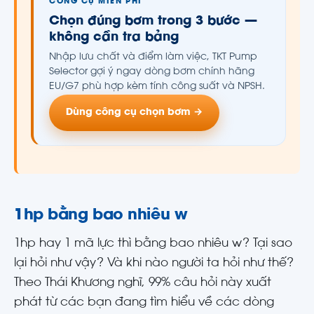
CÔNG CỤ MIỄN PHÍ
Chọn đúng bơm trong 3 bước —
không cần tra bảng
Nhập lưu chất và điểm làm việc, TKT Pump
Selector gợi ý ngay dòng bơm chính hãng
EU/G7 phù hợp kèm tính công suất và NPSH.
Dùng công cụ chọn bơm →
1hp bằng bao nhiêu w
1hp hay 1 mã lực thì bằng bao nhiêu w? Tại sao
lại hỏi như vậy? Và khi nào người ta hỏi như thế?
Theo Thái Khương nghĩ, 99% câu hỏi này xuất
phát từ các bạn đang tìm hiểu về các dòng