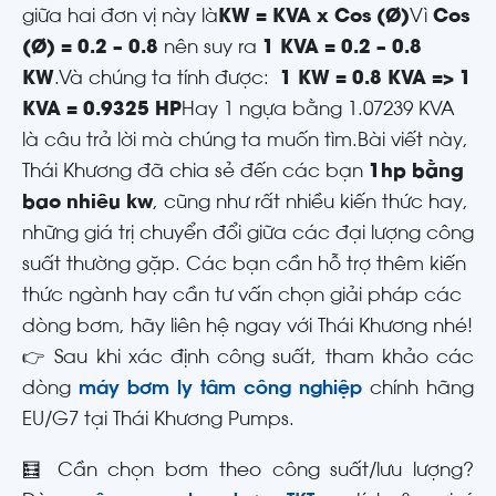
giữa hai đơn vị này là
KW = KVA x Cos (Ø)
Vì
Cos
(Ø) = 0.2 – 0.8
nên suy ra
1 KVA = 0.2 – 0.8
KW
.Và chúng ta tính được:
1 KW = 0.8 KVA => 1
KVA = 0.9325 HP
Hay 1 ngựa bằng 1.07239 KVA
là câu trả lời mà chúng ta muốn tìm.Bài viết này,
Thái Khương đã chia sẻ đến các bạn
1hp bằng
bao nhiêu kw
, cũng như rất nhiều kiến thức hay,
những giá trị chuyển đổi giữa các đại lượng công
suất thường gặp. Các bạn cần hỗ trợ thêm kiến
thức ngành hay cần tư vấn chọn giải pháp các
dòng bơm, hãy liên hệ ngay với Thái Khương nhé!
👉 Sau khi xác định công suất, tham khảo các
dòng
máy bơm ly tâm công nghiệp
chính hãng
EU/G7 tại Thái Khương Pumps.
🧮 Cần chọn bơm theo công suất/lưu lượng?