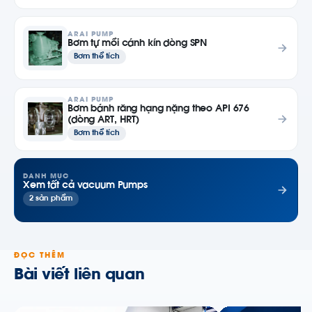
ARAI PUMP
Bơm tự mồi cánh kín dòng SPN
Bơm thể tích
ARAI PUMP
Bơm bánh răng hạng nặng theo API 676
(dòng ART, HRT)
Bơm thể tích
DANH MỤC
Xem tất cả vacuum Pumps
2 sản phẩm
ĐỌC THÊM
Bài viết liên quan