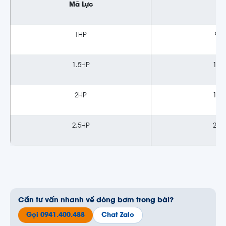
Mã Lực
BT
1HP
900
1.5HP
120
2HP
180
2.5HP
240
Cần tư vấn nhanh về dòng bơm trong bài?
Gọi 0941.400.488
Chat Zalo