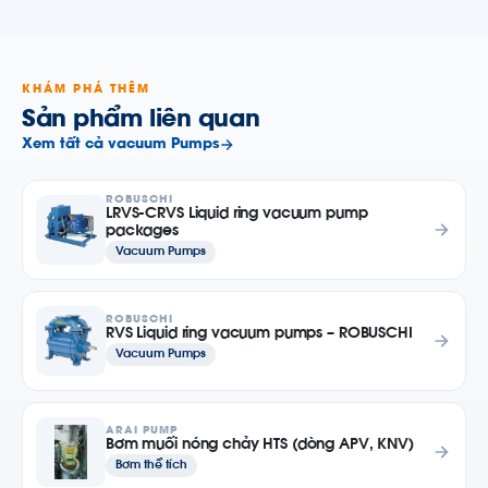
KHÁM PHÁ THÊM
Sản phẩm liên quan
Xem tất cả vacuum Pumps
ROBUSCHI
LRVS-CRVS Liquid ring vacuum pump
packages
Vacuum Pumps
ROBUSCHI
RVS Liquid ring vacuum pumps – ROBUSCHI
Vacuum Pumps
ARAI PUMP
Bơm muối nóng chảy HTS (dòng APV, KNV)
Bơm thể tích