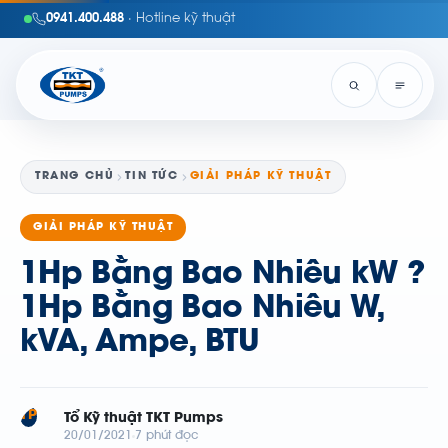
0941.400.488
· Hotline kỹ thuật
TRANG CHỦ
TIN TỨC
GIẢI PHÁP KỸ THUẬT
GIẢI PHÁP KỸ THUẬT
1Hp Bằng Bao Nhiêu kW ?
1Hp Bằng Bao Nhiêu W,
kVA, Ampe, BTU
TP
Tổ Kỹ thuật TKT Pumps
20/01/2021
7 phút đọc