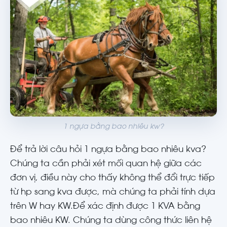
1 ngựa bằng bao nhiêu kw?
Để trả lời câu hỏi 1 ngựa bằng bao nhiêu kva?
Chúng ta cần phải xét mối quan hệ giữa các
đơn vị, điều này cho thấy không thể đổi trực tiếp
từ hp sang kva được, mà chúng ta phải tính dựa
trên W hay KW.Để xác định được 1 KVA bằng
bao nhiêu KW. Chúng ta dùng công thức liên hệ