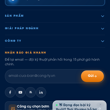
SẢN PHẨM
GIẢI PHÁP NGÀNH
CÔNG TY
NHẬN BÁO GIÁ NHANH
Để lại email — đội kỹ thuật phản hồi trong 15 phút giờ hành
chính.
Gửi
ZL
✕
👋 Đang đọc bài kỹ
Công cụ chọn bơm
thuật? Thái Khương hỗ trợ