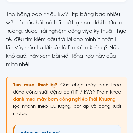
1hp bằng bao nhiêu kw? 1hp bằng bao nhiêu
w?…là câu hỏi mà bất cứ bạn nào khi bước ra
trường, được trải nghiệm công việc kỹ thuật thực
tế, đều tìm kiếm câu trả lời cho mình ít nhất 1
lần.Vậy câu trả lời có dễ tìm kiếm không? Nếu
khó quá, hãy xem bài viết tổng hợp này của
mình nhé!
Tìm mua thiết bị?
Cần chọn máy bơm theo
đúng công suất động cơ (HP / kW)? Tham khảo
danh mục máy bơm công nghiệp Thái Khương
—
lọc nhanh theo lưu lượng, cột áp và công suất
motor.