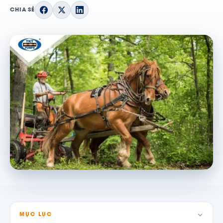
CHIA SẺ
MỤC LỤC