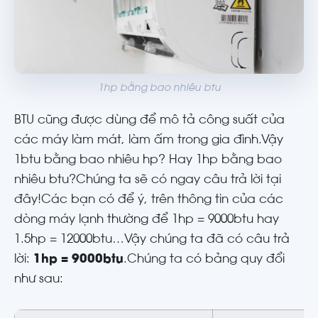
1hp bằng bao nhiêu btu
BTU cũng được dùng để mô tả công suất của
các máy làm mát, làm ấm trong gia đình.Vậy
1btu bằng bao nhiêu hp? Hay 1hp bằng bao
nhiêu btu?Chúng ta sẽ có ngay câu trả lời tại
đây!Các bạn có để ý, trên thông tin của các
dòng máy lạnh thường để 1hp = 9000btu hay
1.5hp = 12000btu…Vậy chúng ta đã có câu trả
lời:
1hp = 9000btu
.Chúng ta có bảng quy đổi
như sau: