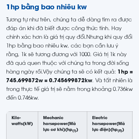
1hp bằng bao nhiêu kw
Tương tự như trên, chúng ta dễ dàng tìm ra được
đáp án khi đã biết được công thức tính. Hay
chính xác hơn là giá trị quy đổi.Nhưng khi quy đổi
1hp bằng bao nhiêu kw, các bạn cần lưu ý
rằng, 1k sẽ tương đương với 1000. Giá trị 1k này
đã quá quen thuộc với chúng ta trong đời sống
hàng ngày rồi.Vậy chúng ta sẽ có kết quả:
1hp =
745.699872w = 0.745699872kw
. Và tất nhiên là
trong thực tế giá trị sẽ nằm trong khoảng 0.736kw
đến 0.746kw.
Kilo-
Mechanic
Electric
watts
(kW)
horsepower
(Mã
horsepower
(Mã
lực cơ khí)
(hp
)
lực điện)
(hp
)
(I)
(E)