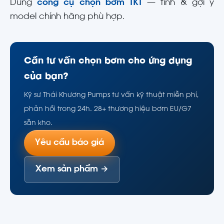
Dùng
công cụ chọn bơm TKT
— tính & gợi ý
model chính hãng phù hợp.
Cần tư vấn chọn bơm cho ứng dụng
của bạn?
Kỹ sư Thái Khương Pumps tư vấn kỹ thuật miễn phí,
phản hồi trong 24h. 28+ thương hiệu bơm EU/G7
sẵn kho.
Yêu cầu báo giá
Xem sản phẩm →