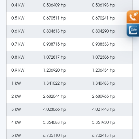
0.4 kW
0.536409 hp
0.536193 hp
0.5 kW
0.670511 hp
0.670241 hp
0.6 kW
0.804613 hp
0.804290 hp
0.7 kW
0.938715 hp
0.938338 hp
0.8 kW
1.072817 hp
1.072386 hp
0.9 kW
1.206920 hp
1.206434 hp
1 kW
1.341022 hp
1.340483 hp
2 kW
2.682044 hp
2.680965 hp
3 kW
4.023066 hp
4.021448 hp
4 kW
5.364088 hp
5.361930 hp
5 kW
6.705110 hp
6.702413 hp