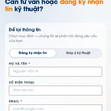
Cần tư vấn hoặc
đăng ký nhận
tin
kỹ thuật?
Để lại thông tin
Chọn mục đích — chúng tôi sẽ phản hồi đúng yêu cầu
của bạn.
Đăng ký nhận tin
Góp ý kỹ thuật
HỌ VÀ TÊN *
SỐ ĐIỆN THOẠI
EMAIL *