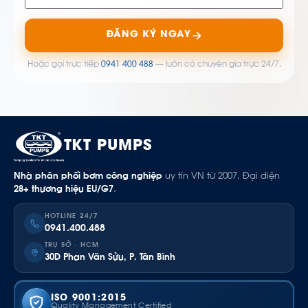
ĐĂNG KÝ NGAY
Hoặc gọi trực tiếp
0941 400 488
— luôn có chuyên gia trực 24/7.
TKT PUMPS
Nhà phân phối bơm công nghiệp
uy tín VN từ 2007. Đại diện
28+ thương hiệu EU/G7
.
HOTLINE 24/7
0941.400.488
TRỤ SỞ · HCM
30D Phan Văn Sửu, P. Tân Bình
ISO 9001:2015
Quality Management Certified