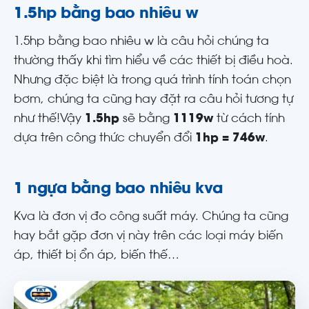
1.5hp bằng bao nhiêu w
1.5hp bằng bao nhiêu w là câu hỏi chúng ta
thường thấy khi tìm hiểu về các thiết bị điều hoà.
Nhưng đặc biệt là trong quá trình tính toán chọn
bơm, chúng ta cũng hay đặt ra câu hỏi tương tự
như thế!Vậy
1.5hp
sẽ bằng
1119w
từ cách tính
dựa trên công thức chuyển đổi
1hp = 746w
.
1 ngựa bằng bao nhiêu kva
Kva là đơn vị đo công suất máy. Chúng ta cũng
hay bắt gặp đơn vị này trên các loại máy biến
áp, thiết bị ổn áp, biến thế…