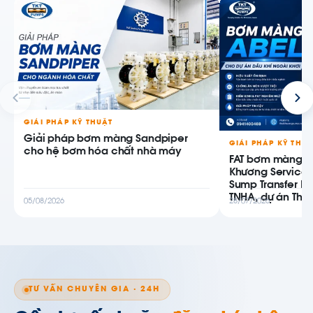
GIẢI PHÁP KỸ THUẬT
Giải pháp bơm màng Sandpiper
GIẢI PHÁP KỸ THU
cho hệ bơm hóa chất nhà máy
FAT bơm màng AB
Khương Service
Sump Transfer P
TNHA, dự án Thiê
05/08/2026
28/07/2026
TƯ VẤN CHUYÊN GIA · 24H