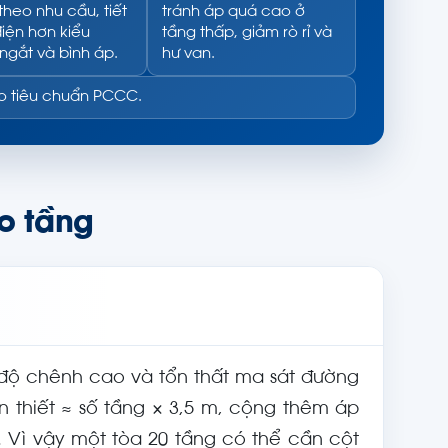
theo nhu cầu, tiết
tránh áp quá cao ở
iện hơn kiểu
tầng thấp, giảm rò rỉ và
ngắt và bình áp.
hư van.
eo tiêu chuẩn PCCC.
o tầng
 độ chênh cao và tổn thất ma sát đường
 thiết ≈ số tầng × 3,5 m, cộng thêm áp
. Vì vậy một tòa 20 tầng có thể cần cột