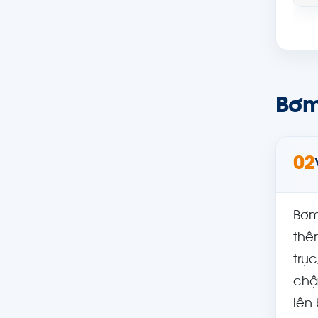
Bơm
02
Bơm
thê
trụ
chậ
lên