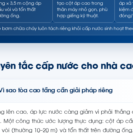
ng × 3,5 m cộng áp
tạo cột áp cao trong
áp xả 
u vòi và tổn thất
thân máy nhỏ gọn, phù
kiệm đ
ờng ống.
hợp giếng kỹ thuật.
đóng/
 bơm chữa cháy luôn tách riêng khỏi cấp nước sinh hoạt th
yên tắc cấp nước cho nhà ca
Vì sao tòa cao tầng cần giải pháp riêng
g lên cao, áp lực nước càng giảm vì phải thắng
. Một công thức ước lượng thực dụng: cột áp cần
 vòi (thường 10–20 m) và tổn thất trên đường ống