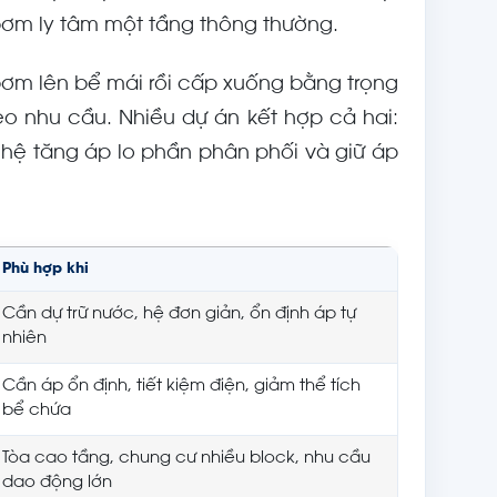
bơm ly tâm một tầng thông thường.
ơm lên bể mái rồi cấp xuống bằng trọng
eo nhu cầu. Nhiều dự án kết hợp cả hai:
hệ tăng áp lo phần phân phối và giữ áp
Phù hợp khi
Cần dự trữ nước, hệ đơn giản, ổn định áp tự
nhiên
Cần áp ổn định, tiết kiệm điện, giảm thể tích
bể chứa
Tòa cao tầng, chung cư nhiều block, nhu cầu
dao động lớn