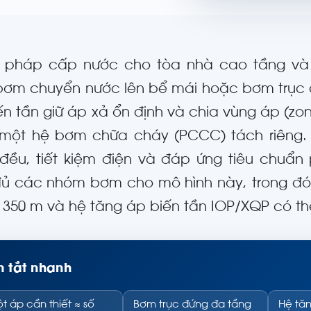
i pháp cấp nước cho tòa nhà cao tầng v
bơm chuyển nước lên bể mái hoặc bơm trục 
ến tần giữ áp xả ổn định và chia vùng áp (zon
một hệ bơm chữa cháy (PCCC) tách riêng. 
đều, tiết kiệm điện và đáp ứng tiêu chuẩ
ủ các nhóm bơm cho mô hình này, trong đó 
i 350 m và hệ tăng áp biến tần IOP/XQP có th
 tắt nhanh
t áp cần thiết ≈ số
Bơm trục đứng đa tầng
Hệ tăn