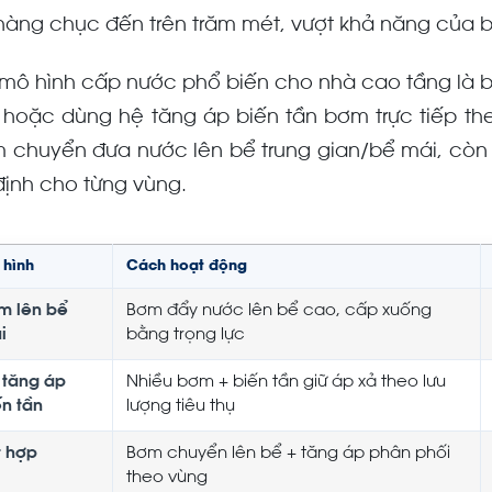
hàng chục đến trên trăm mét, vượt khả năng của 
 mô hình cấp nước phổ biến cho nhà cao tầng là b
, hoặc dùng hệ tăng áp biến tần bơm trực tiếp th
 chuyển đưa nước lên bể trung gian/bể mái, còn 
định cho từng vùng.
 hình
Cách hoạt động
m lên bể
Bơm đẩy nước lên bể cao, cấp xuống
i
bằng trọng lực
 tăng áp
Nhiều bơm + biến tần giữ áp xả theo lưu
ến tần
lượng tiêu thụ
t hợp
Bơm chuyển lên bể + tăng áp phân phối
theo vùng