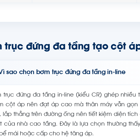
 trục đứng đa tầng tạo cột á
Vì sao chọn bơm trục đứng đa tầng in-line
 trục đứng đa tầng in-line (kiểu CR) ghép nhiều 
m cột áp nên đạt áp cao mà thân máy vẫn gọn 
c, lắp thẳng trên đường ống nên tiết kiệm diện tíc
t của nhà cao tầng. Đây là lựa chọn thường thấ
 bể mái hoặc cấp cho hệ tăng áp.