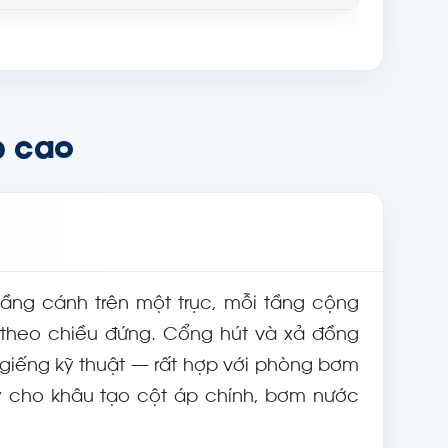
p cao
tầng cánh trên một trục, mỗi tầng cộng
theo chiều đứng. Cổng hút và xả đồng
h giếng kỹ thuật — rất hợp với phòng bơm
y cho khâu tạo cột áp chính, bơm nước