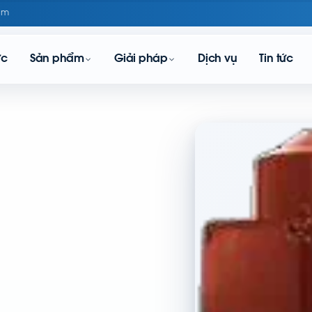
om
ực
Sản phẩm
Giải pháp
Dịch vụ
Tin tức