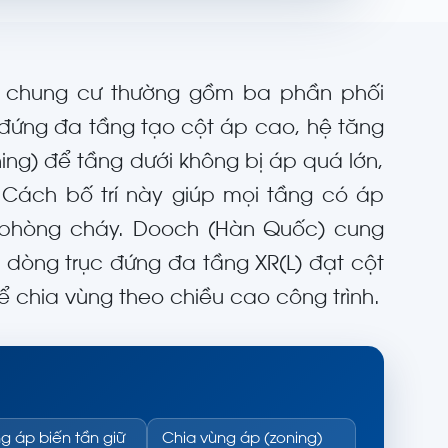
à chung cư thường gồm ba phần phối
đứng đa tầng tạo cột áp cao, hệ tăng
ing) để tầng dưới không bị áp quá lớn,
Cách bố trí này giúp mọi tầng có áp
n phòng cháy. Dooch (Hàn Quốc) cung
dòng trục đứng đa tầng XR(L) đạt cột
ể chia vùng theo chiều cao công trình.
g áp biến tần giữ
Chia vùng áp (zoning)