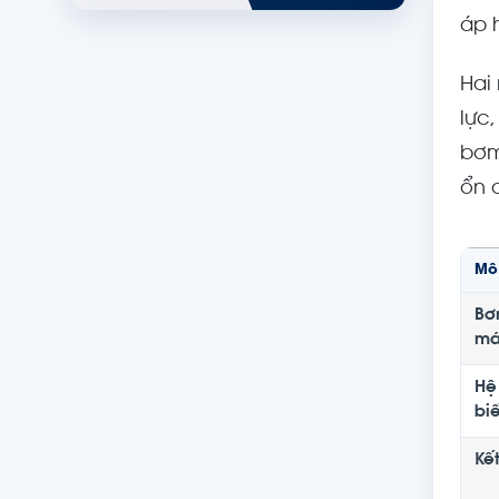
áp 
Hai
lực
bơm
ổn 
Mô
Bơ
má
Hệ
bi
Kế