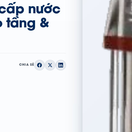
 cấp nước
 tầng &
CHIA SẺ