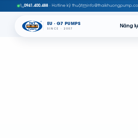
0941.400.488
· Hotline kỹ thuật
info@thaikhuongpump.c
EU · G7 PUMPS
Năng l
SINCE · 2007