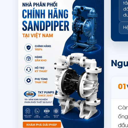
tầ
đầ
đư
Hệ
Ngu
01
Càn
ống
đầu