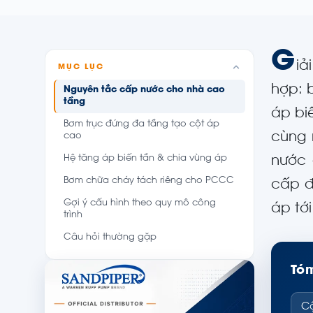
G
iả
MỤC LỤC
hợp: 
Nguyên tắc cấp nước cho nhà cao
tầng
áp bi
Bơm trục đứng đa tầng tạo cột áp
cùng 
cao
Hệ tăng áp biến tần & chia vùng áp
nước 
Bơm chữa cháy tách riêng cho PCCC
cấp đ
Gợi ý cấu hình theo quy mô công
áp tớ
trình
Câu hỏi thường gặp
Tóm
Cộ