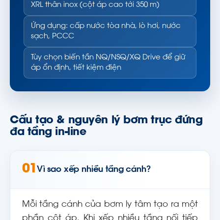
XRL thân inox (cột áp cao tới 350 m)
Ứng dụng: cấp nước tòa nhà, lò hơi, nước
sạch, PCCC
Tùy chọn biến tần NQ/NSQ/XQ Drive để giữ
áp ổn định, tiết kiệm điện
Cấu tạo & nguyên lý bơm trục đứng
đa tầng in-line
01
Vì sao xếp nhiều tầng cánh?
Mỗi tầng cánh của bơm ly tâm tạo ra một
phần cột áp. Khi xếp nhiều tầng nối tiếp