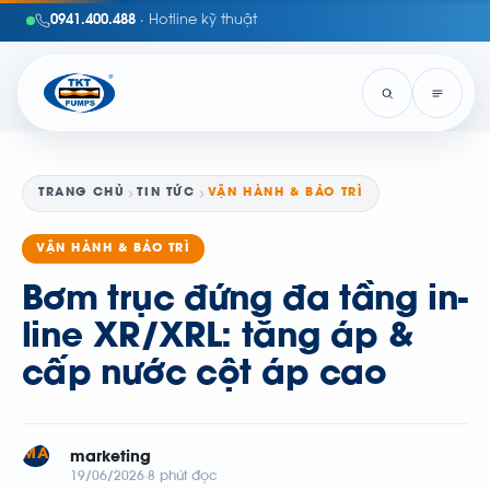
0941.400.488
· Hotline kỹ thuật
TRANG CHỦ
TIN TỨC
VẬN HÀNH & BẢO TRÌ
VẬN HÀNH & BẢO TRÌ
Bơm trục đứng đa tầng in-
line XR/XRL: tăng áp &
cấp nước cột áp cao
MA
marketing
19/06/2026
8 phút đọc