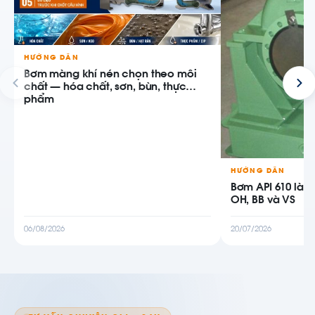
HƯỚNG DẪN
Bơm màng khí nén chọn theo môi
chất — hóa chất, sơn, bùn, thực
phẩm
HƯỚNG DẪN
Bơm API 610 là g
OH, BB và VS
06/08/2026
20/07/2026