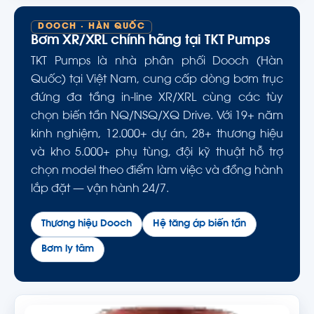
DOOCH · HÀN QUỐC
Bơm XR/XRL chính hãng tại TKT Pumps
TKT Pumps là nhà phân phối Dooch (Hàn
Quốc) tại Việt Nam, cung cấp dòng bơm trục
đứng đa tầng in-line XR/XRL cùng các tùy
chọn biến tần NQ/NSQ/XQ Drive. Với 19+ năm
kinh nghiệm, 12.000+ dự án, 28+ thương hiệu
và kho 5.000+ phụ tùng, đội kỹ thuật hỗ trợ
chọn model theo điểm làm việc và đồng hành
lắp đặt — vận hành 24/7.
Thương hiệu Dooch
Hệ tăng áp biến tần
Bơm ly tâm