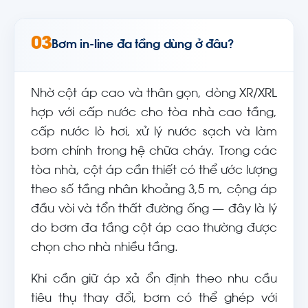
03
Bơm in-line đa tầng dùng ở đâu?
Nhờ cột áp cao và thân gọn, dòng XR/XRL
hợp với cấp nước cho tòa nhà cao tầng,
cấp nước lò hơi, xử lý nước sạch và làm
bơm chính trong hệ chữa cháy. Trong các
tòa nhà, cột áp cần thiết có thể ước lượng
theo số tầng nhân khoảng 3,5 m, cộng áp
đầu vòi và tổn thất đường ống — đây là lý
do bơm đa tầng cột áp cao thường được
chọn cho nhà nhiều tầng.
Khi cần giữ áp xả ổn định theo nhu cầu
tiêu thụ thay đổi, bơm có thể ghép với