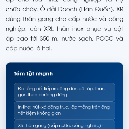
áp cho tòa nhà, công nghiệp và hệ
chữa cháy. Ở dải Dooch (Hàn Quốc), XR
dùng thân gang cho cấp nước và công
nghiệp, còn XRL thân inox phục vụ cột
áp cao tới 350 m, nước sạch, PCCC và
cấp nước lò hơi.
Tóm tắt nhanh
Đa tầng nối tiếp = cộng dồn cột áp, thân
gọn theo phương đứng
In-line: hút–xả đồng trục, lắp thẳng trên ống,
tiết kiệm không gian
XR thân gang (cấp nước, công nghiệp) ·