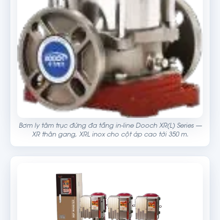
Bơm ly tâm trục đứng đa tầng in-line Dooch XR(L) Series —
XR thân gang, XRL inox cho cột áp cao tới 350 m.