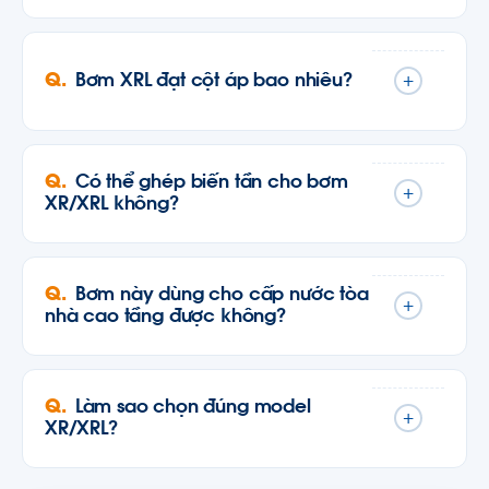
Bơm XRL đạt cột áp bao nhiêu?
+
Có thể ghép biến tần cho bơm
+
XR/XRL không?
Bơm này dùng cho cấp nước tòa
+
nhà cao tầng được không?
Làm sao chọn đúng model
+
XR/XRL?