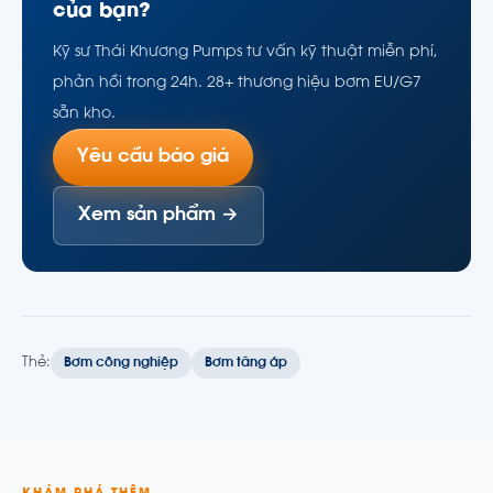
của bạn?
Kỹ sư Thái Khương Pumps tư vấn kỹ thuật miễn phí,
phản hồi trong 24h. 28+ thương hiệu bơm EU/G7
sẵn kho.
Yêu cầu báo giá
Xem sản phẩm →
Thẻ:
Bơm công nghiệp
Bơm tăng áp