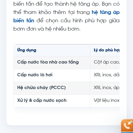
biến tần để tạo thành hệ tăng áp. Bạn có
thể tham khảo thêm tại trang
hệ tăng áp
biến tần
để chọn cấu hình phù hợp giữa
bơm đơn và hệ nhiều bơm.
Ứng dụng
Lý do phù hợp
Cấp nước tòa nhà cao tầng
Cột áp cao, thân
Cấp nước lò hơi
XRL inox, dải áp 
Hệ chữa cháy (PCCC)
XRL inox, áp ổn đị
Xử lý & cấp nước sạch
Vật liệu inox thân