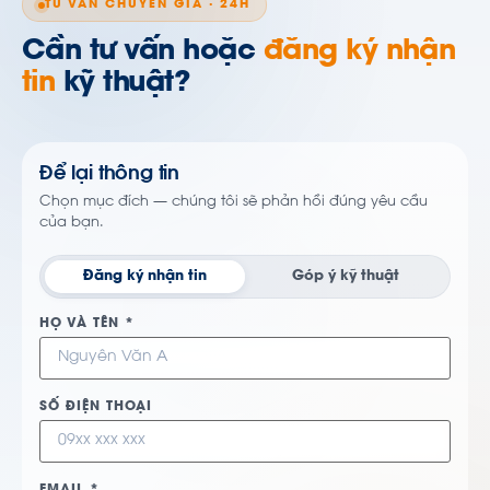
TƯ VẤN CHUYÊN GIA · 24H
Cần tư vấn hoặc
đăng ký nhận
tin
kỹ thuật?
Để lại thông tin
Chọn mục đích — chúng tôi sẽ phản hồi đúng yêu cầu
của bạn.
Đăng ký nhận tin
Góp ý kỹ thuật
HỌ VÀ TÊN *
SỐ ĐIỆN THOẠI