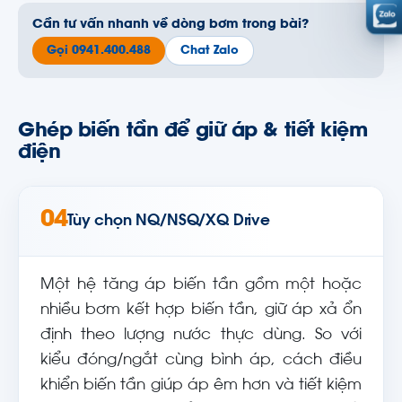
Cần tư vấn nhanh về dòng bơm trong bài?
Gọi 0941.400.488
Chat Zalo
Ghép biến tần để giữ áp & tiết kiệm
điện
04
Tùy chọn NQ/NSQ/XQ Drive
Một hệ tăng áp biến tần gồm một hoặc
nhiều bơm kết hợp biến tần, giữ áp xả ổn
định theo lượng nước thực dùng. So với
kiểu đóng/ngắt cùng bình áp, cách điều
khiển biến tần giúp áp êm hơn và tiết kiệm