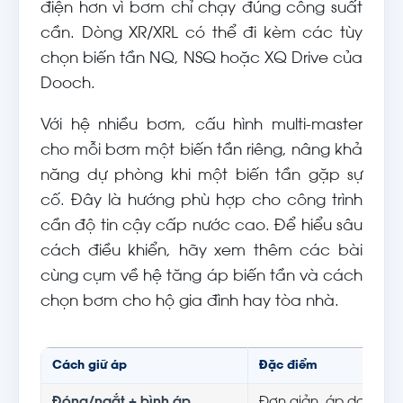
điện hơn vì bơm chỉ chạy đúng công suất
cần. Dòng XR/XRL có thể đi kèm các tùy
chọn biến tần NQ, NSQ hoặc XQ Drive của
Dooch.
Với hệ nhiều bơm, cấu hình multi-master
cho mỗi bơm một biến tần riêng, nâng khả
năng dự phòng khi một biến tần gặp sự
cố. Đây là hướng phù hợp cho công trình
cần độ tin cậy cấp nước cao. Để hiểu sâu
cách điều khiển, hãy xem thêm các bài
cùng cụm về hệ tăng áp biến tần và cách
chọn bơm cho hộ gia đình hay tòa nhà.
Cách giữ áp
Đặc điểm
Đóng/ngắt + bình áp
Đơn giản, áp dao độn