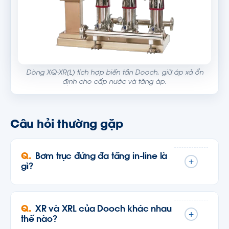
Dòng XQ-XR(L) tích hợp biến tần Dooch, giữ áp xả ổn
định cho cấp nước và tăng áp.
Câu hỏi thường gặp
Bơm trục đứng đa tầng in-line là
+
gì?
XR và XRL của Dooch khác nhau
+
thế nào?