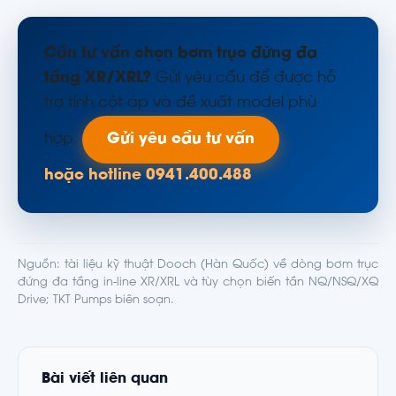
Cần tư vấn chọn bơm trục đứng đa
tầng XR/XRL?
Gửi yêu cầu để được hỗ
trợ tính cột áp và đề xuất model phù
hợp.
Gửi yêu cầu tư vấn
hoặc hotline 0941.400.488
Nguồn: tài liệu kỹ thuật Dooch (Hàn Quốc) về dòng bơm trục
đứng đa tầng in-line XR/XRL và tùy chọn biến tần NQ/NSQ/XQ
Drive; TKT Pumps biên soạn.
Bài viết liên quan