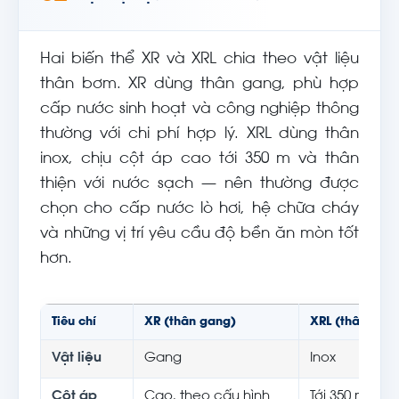
Hai biến thể XR và XRL chia theo vật liệu
thân bơm. XR dùng thân gang, phù hợp
cấp nước sinh hoạt và công nghiệp thông
thường với chi phí hợp lý. XRL dùng thân
inox, chịu cột áp cao tới 350 m và thân
thiện với nước sạch — nên thường được
chọn cho cấp nước lò hơi, hệ chữa cháy
và những vị trí yêu cầu độ bền ăn mòn tốt
hơn.
Tiêu chí
XR (thân gang)
XRL (thân inox
Vật liệu
Gang
Inox
Cột áp
Cao, theo cấu hình
Tới 350 m