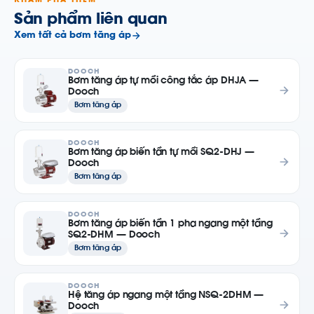
KHÁM PHÁ THÊM
Sản phẩm liên quan
Xem tất cả bơm tăng áp
DOOCH
Bơm tăng áp tự mồi công tắc áp DHJA —
Dooch
Bơm tăng áp
DOOCH
Bơm tăng áp biến tần tự mồi SQ2-DHJ —
Dooch
Bơm tăng áp
DOOCH
Bơm tăng áp biến tần 1 pha ngang một tầng
SQ2-DHM — Dooch
Bơm tăng áp
DOOCH
Hệ tăng áp ngang một tầng NSQ-2DHM —
Dooch