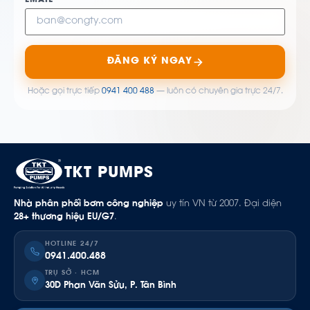
EMAIL *
ĐĂNG KÝ NGAY
Hoặc gọi trực tiếp
0941 400 488
— luôn có chuyên gia trực 24/7.
TKT PUMPS
Nhà phân phối bơm công nghiệp
uy tín VN từ 2007. Đại diện
28+ thương hiệu EU/G7
.
HOTLINE 24/7
0941.400.488
TRỤ SỞ · HCM
30D Phan Văn Sửu, P. Tân Bình