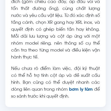
đích (gồm chiều cao đẩy, áp đầu vòi và
tổn thất đường ống), cùng chất lượng
nước và yêu cầu vật liệu. Từ đó xác định số
tầng cánh, chọn XR gang hay XRL inox, và
quyết định có ghép biến tần hay không.
Mỗi dải lưu lượng và cột áp ứng với một
nhóm model riêng, nên thông số cụ thể
cần tra theo từng model và điều kiện vận
hành thực tế.
Nếu chưa rõ điểm làm việc, đội kỹ thuật
có thể hỗ trợ tính cột áp và đề xuất cấu
hình. Bạn cũng có thể duyệt nhanh các
dòng liên quan trong nhóm
bơm ly tâm
để
so sánh trước khi quyết định.