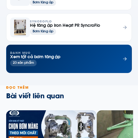
Bơm tăng áp
SYNCROFLO
Hệ tăng áp Iron Heart PR SyncroFlo
Bơm tăng áp
DANH MỤC
Xem tất cả bơm tăng áp
23 sản phẩm
ĐỌC THÊM
Bài viết liên quan