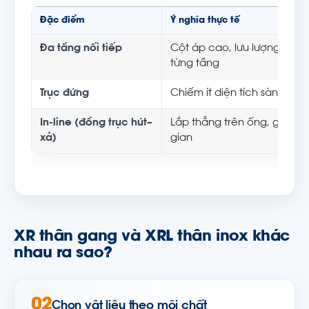
Đặc điểm
Ý nghĩa thực tế
Đa tầng nối tiếp
Cột áp cao, lưu lượng ổn đị
từng tầng
Trục đứng
Chiếm ít diện tích sàn, dễ
In-line (đồng trục hút–
Lắp thẳng trên ống, giảm t
xả)
gian
XR thân gang và XRL thân inox khác
nhau ra sao?
02
Chọn vật liệu theo môi chất