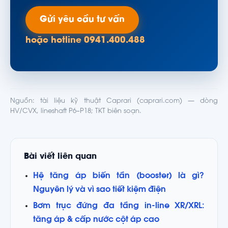
Gửi yêu cầu tư vấn
hoặc hotline 0941.400.488
Nguồn: tài liệu kỹ thuật Caprari (caprari.com) — dòng
HV/CVX, lineshaft P6–P18; TKT biên soạn.
Bài viết liên quan
Hệ tăng áp biến tần (booster) là gì?
Nguyên lý và vì sao tiết kiệm điện
Bơm trục đứng đa tầng in-line XR/XRL:
tăng áp & cấp nước cột áp cao