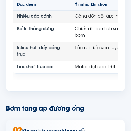
Đặc điểm
Ý nghĩa khi chọn
Nhiều cấp cánh
Cộng dồn cột áp; thêm t
Bố trí thẳng đứng
Chiếm ít diện tích sàn, dễ
bơm
Inline hút–đẩy đồng
Lắp nối tiếp vào tuyến ốn
trục
Lineshaft trục dài
Motor đặt cao, hút từ bể/
Bơm tăng áp đường ống