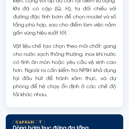
kiện, cộng với áp dư cần tại điểm sử dụng.
Khi đã có cặp (Q, H), ta đối chiếu với
đường đặc tính bơm để chọn model và số
tầng phù hợp, sao cho điểm làm việc nằm
gần vùng hiệu suất tốt.
Vật liệu chế tạo chọn theo môi chất: gang
cho nước sạch thông thường, inox khi nước
có tính ăn mòn hoặc yêu cầu vệ sinh cao
hơn. Ngoài ra cần kiểm tra NPSH khả dụng
tại đầu hút để tránh xâm thực, và dự
phòng để hệ chạy ổn định ở các chế độ
tải khác nhau.
CAPRARI · Ý
Dòng bơm trục đứng đa tầng