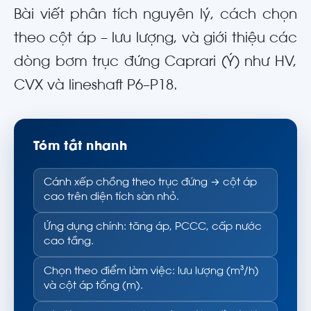
Bài viết phân tích nguyên lý, cách chọn
theo cột áp – lưu lượng, và giới thiệu các
dòng bơm trục đứng Caprari (Ý) như HV,
CVX và lineshaft P6–P18.
Tóm tắt nhanh
Cánh xếp chồng theo trục đứng → cột áp
cao trên diện tích sàn nhỏ.
Ứng dụng chính: tăng áp, PCCC, cấp nước
cao tầng.
Chọn theo điểm làm việc: lưu lượng (m³/h)
và cột áp tổng (m).