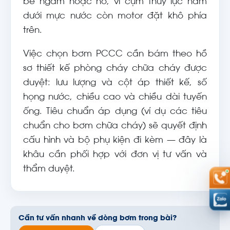
bể ngầm hoặc hồ, vì cụm thủy lực nằm
dưới mực nước còn motor đặt khô phía
trên.
Việc chọn bơm PCCC cần bám theo hồ
sơ thiết kế phòng cháy chữa cháy được
duyệt: lưu lượng và cột áp thiết kế, số
họng nước, chiều cao và chiều dài tuyến
ống. Tiêu chuẩn áp dụng (ví dụ các tiêu
chuẩn cho bơm chữa cháy) sẽ quyết định
cấu hình và bộ phụ kiện đi kèm — đây là
khâu cần phối hợp với đơn vị tư vấn và
thẩm duyệt.
Cần tư vấn nhanh về dòng bơm trong bài?