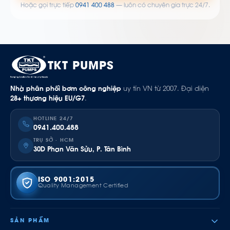
Hoặc gọi trực tiếp
0941 400 488
— luôn có chuyên gia trực 24/7.
TKT PUMPS
Nhà phân phối bơm công nghiệp
uy tín VN từ 2007. Đại diện
28+ thương hiệu EU/G7
.
HOTLINE 24/7
0941.400.488
TRỤ SỞ · HCM
30D Phan Văn Sửu, P. Tân Bình
ISO 9001:2015
Quality Management Certified
SẢN PHẨM