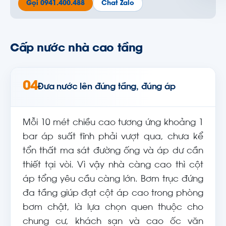
Gọi 0941.400.488
Chat Zalo
Cấp nước nhà cao tầng
04
Đưa nước lên đúng tầng, đúng áp
Mỗi 10 mét chiều cao tương ứng khoảng 1
bar áp suất tĩnh phải vượt qua, chưa kể
tổn thất ma sát đường ống và áp dư cần
thiết tại vòi. Vì vậy nhà càng cao thì cột
áp tổng yêu cầu càng lớn. Bơm trục đứng
đa tầng giúp đạt cột áp cao trong phòng
bơm chật, là lựa chọn quen thuộc cho
chung cư, khách sạn và cao ốc văn