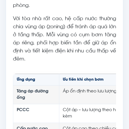
phòng.
Với tòa nhà rất cao, hệ cấp nước thường
chia vùng áp (zoning) để tránh áp quá lớn
ở tầng thấp. Mỗi vùng có cụm bơm tăng
áp riêng, phối hợp biến tần để giữ áp ổn
định và tiết kiệm điện khi nhu cầu thấp về
đêm.
Ứng dụng
Ưu tiên khi chọn bơm
Tăng áp đường
Áp ổn định theo lưu lượng thay 
ống
PCCC
Cột áp – lưu lượng theo hồ sơ d
kèm
Cấp nước cao
Cột áp cao theo chiều cao; ch