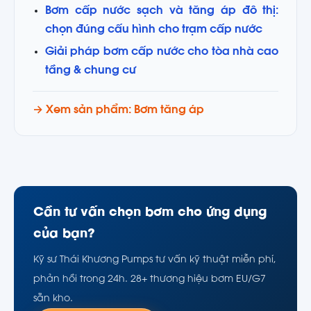
Bơm cấp nước sạch và tăng áp đô thị:
chọn đúng cấu hình cho trạm cấp nước
Giải pháp bơm cấp nước cho tòa nhà cao
tầng & chung cư
→ Xem sản phẩm: Bơm tăng áp
Cần tư vấn chọn bơm cho ứng dụng
của bạn?
Kỹ sư Thái Khương Pumps tư vấn kỹ thuật miễn phí,
phản hồi trong 24h. 28+ thương hiệu bơm EU/G7
sẵn kho.