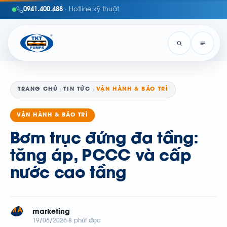
0941.400.488
· Hotline kỹ thuật
TRANG CHỦ
TIN TỨC
VẬN HÀNH & BẢO TRÌ
VẬN HÀNH & BẢO TRÌ
Bơm trục đứng đa tầng:
tăng áp, PCCC và cấp
nước cao tầng
MA
marketing
19/06/2026
8 phút đọc