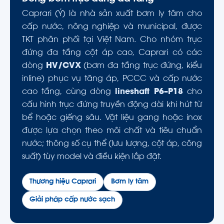
Caprari (Ý) là nhà sản xuất bơm ly tâm cho
cấp nước, nông nghiệp và municipal, được
TKT phân phối tại Việt Nam. Cho nhóm trục
đứng đa tầng cột áp cao, Caprari có các
dòng
HV/CVX
(bơm đa tầng trục đứng, kiểu
inline) phục vụ tăng áp, PCCC và cấp nước
cao tầng, cùng dòng
lineshaft P6–P18
cho
cấu hình trục đứng truyền động dài khi hút từ
bể hoặc giếng sâu. Vật liệu gang hoặc inox
được lựa chọn theo môi chất và tiêu chuẩn
nước; thông số cụ thể (lưu lượng, cột áp, công
suất) tùy model và điều kiện lắp đặt.
Thương hiệu Caprari
Bơm ly tâm
Giải pháp cấp nước sạch