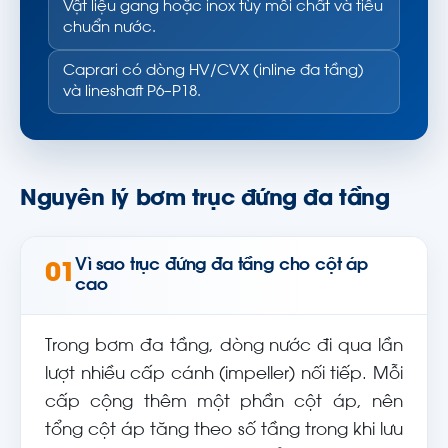
Vật liệu gang hoặc inox tùy môi chất và tiêu
chuẩn nước.
Caprari có dòng HV/CVX (inline đa tầng)
và lineshaft P6–P18.
Nguyên lý bơm trục đứng đa tầng
Vì sao trục đứng đa tầng cho cột áp
01
cao
Trong bơm đa tầng, dòng nước đi qua lần
lượt nhiều cấp cánh (impeller) nối tiếp. Mỗi
cấp cộng thêm một phần cột áp, nên
tổng cột áp tăng theo số tầng trong khi lưu