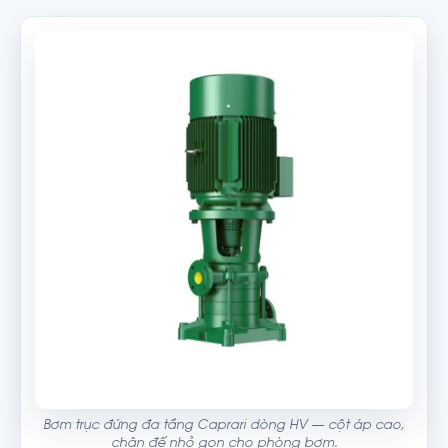
Bơm trục đứng đa tầng Caprari dòng HV — cột áp cao,
chân đế nhỏ gọn cho phòng bơm.