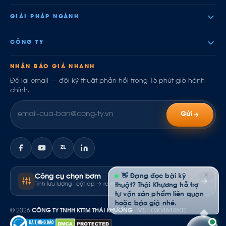
GIẢI PHÁP NGÀNH
CÔNG TY
NHẬN BÁO GIÁ NHANH
Để lại email — đội kỹ thuật phản hồi trong 15 phút giờ hành
chính.
Gửi
ZL
✕
👋 Đang đọc bài kỹ
Công cụ chọn bơm
Tính lưu lượng · cột áp → ra model
thuật? Thái Khương hỗ trợ
tư vấn sản phẩm liên quan
hoặc báo giá nhé.
© 2026
CÔNG TY TNHH KTTM THÁI KHƯƠNG
· MST: 0304844502