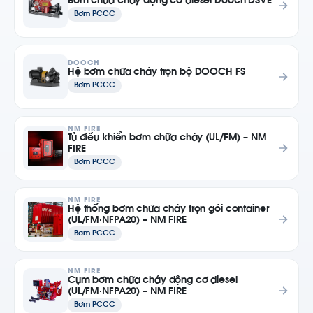
Bơm chữa cháy động cơ diesel Dooch DSVE
Bơm PCCC
DOOCH
Hệ bơm chữa cháy trọn bộ DOOCH FS
Bơm PCCC
NM FIRE
Tủ điều khiển bơm chữa cháy (UL/FM) – NM
FIRE
Bơm PCCC
NM FIRE
Hệ thống bơm chữa cháy trọn gói container
(UL/FM·NFPA20) – NM FIRE
Bơm PCCC
NM FIRE
Cụm bơm chữa cháy động cơ diesel
(UL/FM·NFPA20) – NM FIRE
Bơm PCCC