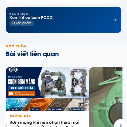
DANH MỤC
Xem tất cả bơm PCCC
14 sản phẩm
ĐỌC THÊM
Bài viết liên quan
HƯỚNG DẪN
Bơm màng khí nén chọn theo môi