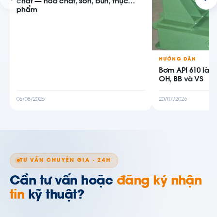
chất — hóa chất, sơn, bùn, thực
phẩm
HƯỚNG DẪN
Bơm API 610 là g
OH, BB và VS
06/08/2026
20/07/2026
TƯ VẤN CHUYÊN GIA · 24H
Cần tư vấn hoặc
đăng ký nhận
tin
kỹ thuật?