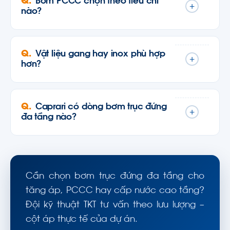
Bơm PCCC chọn theo tiêu chí
+
nào?
Vật liệu gang hay inox phù hợp
+
hơn?
Caprari có dòng bơm trục đứng
+
đa tầng nào?
Cần chọn bơm trục đứng đa tầng cho
tăng áp, PCCC hay cấp nước cao tầng?
Đội kỹ thuật TKT tư vấn theo lưu lượng –
cột áp thực tế của dự án.