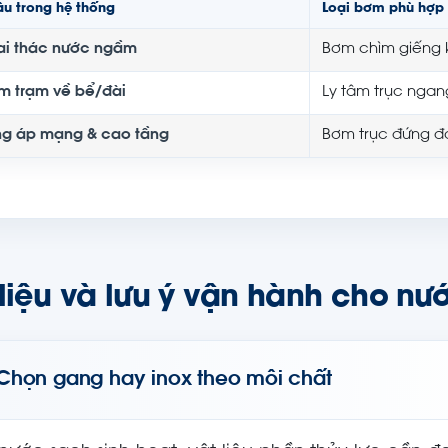
u trong hệ thống
Loại bơm phù hợp
ai thác nước ngầm
Bơm chìm giếng 
m trạm về bể/đài
Ly tâm trục ngan
ng áp mạng & cao tầng
Bơm trục đứng đ
 liệu và lưu ý vận hành cho nư
Chọn gang hay inox theo môi chất