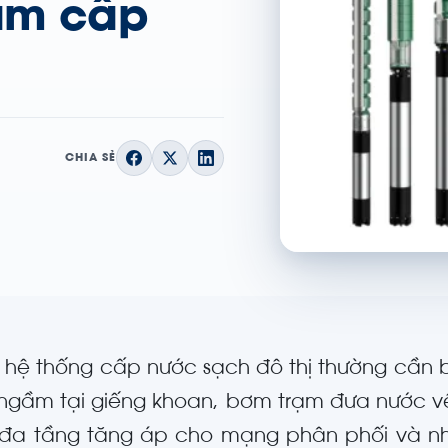
rạm cấp
CHIA SẺ
t hệ thống cấp nước sạch đô thị thường cần
ngầm tại giếng khoan, bơm trạm đưa nước v
đa tầng tăng áp cho mạng phân phối và n