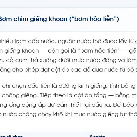
Bơm chìm giếng khoan (“bơm hỏa tiễn”)
 nhiều trạm cấp nước, nguồn nước thô được lấy từ 
m giếng khoan — còn gọi là “bơm hỏa tiễn” — g
m, cả cụm thả xuống dưới mực nước động và làm
tầng cho phép đạt cột áp cao để đưa nước từ độ sâ
u chí chọn đầu tiên là đường kính giếng, tính bằn
 chống giếng. Tiếp theo là cột áp tổng — bằng m
ng ống cộng áp dư cần thiết tại đầu ra. Để bảo
 nước chống chạy khô khi mực nước giếng tụt thấ