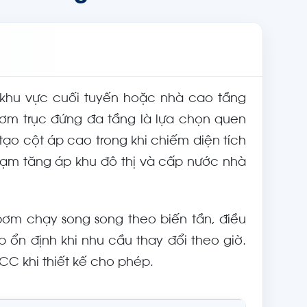
 khu vực cuối tuyến hoặc nhà cao tầng
ơm trục đứng đa tầng là lựa chọn quen
ạo cột áp cao trong khi chiếm diện tích
rạm tăng áp khu đô thị và cấp nước nhà
bơm chạy song song theo biến tần, điều
p ổn định khi nhu cầu thay đổi theo giờ.
C khi thiết kế cho phép.