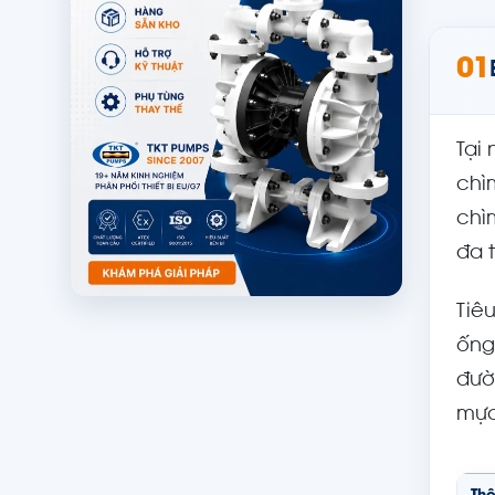
01
Tại
chì
chì
đa 
Tiê
ống
đườ
mực