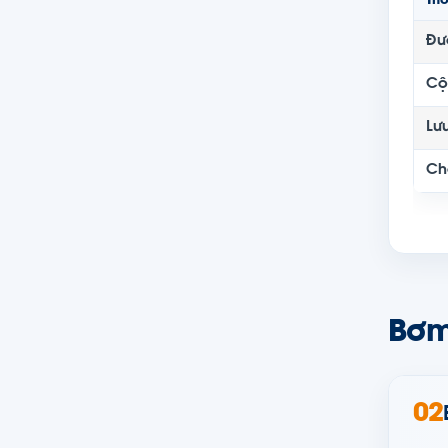
Th
Đư
Cộ
Lư
Ch
Bơm
02