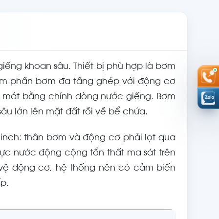
giếng khoan sâu. Thiết bị phù hợp là bơm
ồm phần bơm đa tầng ghép với động cơ
 mát bằng chính dòng nước giếng. Bơm
u lớn lên mặt đất rồi về bể chứa.
g inch: thân bơm và động cơ phải lọt qua
ực nước động cộng tổn thất ma sát trên
 vệ động cơ, hệ thống nên có cảm biến
p.