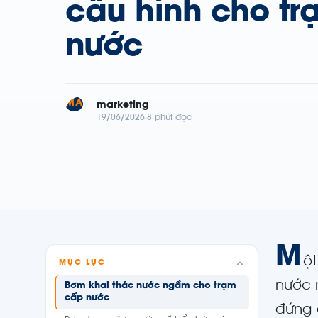
cấu hình cho t
nước
MA
marketing
19/06/2026
8 phút đọc
M
ộ
MỤC LỤC
nước 
Bơm khai thác nước ngầm cho trạm
cấp nước
đứng 