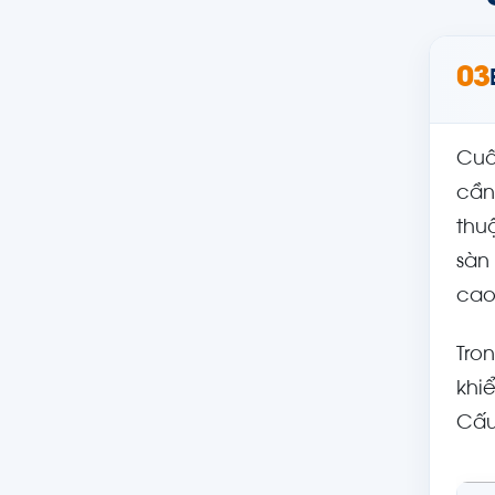
03
Cuố
cần
thu
sàn
cao
Tro
khi
Cấu