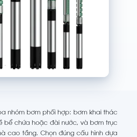
 ba nhóm bơm phối hợp: bơm khai thác
ề bể chứa hoặc đài nước, và bơm trục
hà cao tầng. Chọn đúng cấu hình dựa