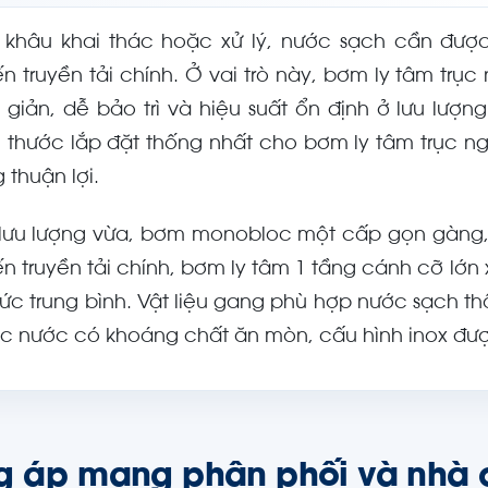
 khâu khai thác hoặc xử lý, nước sạch cần đư
ến truyền tải chính. Ở vai trò này, bơm ly tâm tr
 giản, dễ bảo trì và hiệu suất ổn định ở lưu lượn
h thước lắp đặt thống nhất cho bơm ly tâm trục n
 thuận lợi.
 lưu lượng vừa, bơm monobloc một cấp gọn gàng, l
ến truyền tải chính, bơm ly tâm 1 tầng cánh cỡ lớn 
ức trung bình. Vật liệu gang phù hợp nước sạch th
c nước có khoáng chất ăn mòn, cấu hình inox được
g áp mạng phân phối và nhà 