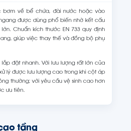
ợc bơm về bể chứa, đài nước hoặc vào
ục ngang được dùng phổ biến nhờ kết cấu
g lớn. Chuẩn kích thước EN 733 quy định
gang, giúp việc thay thế và đồng bộ phụ
ắp đặt nhanh. Với lưu lượng rất lớn của
xử lý được lưu lượng cao trong khi cột áp
ông thường; với yêu cầu vệ sinh cao hơn
 ưu tiên.
cao tầng