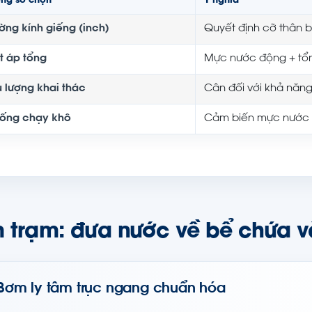
ông số chọn
Ý nghĩa
ờng kính giếng (inch)
Quyết định cỡ thân 
t áp tổng
Mực nước động + tổn
u lượng khai thác
Cân đối với khả năn
ống chạy khô
Cảm biến mực nước 
 trạm: đưa nước về bể chứa v
Bơm ly tâm trục ngang chuẩn hóa