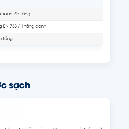
khoan đa tầng
g EN 733 / 1 tầng cánh
a tầng
ớc sạch