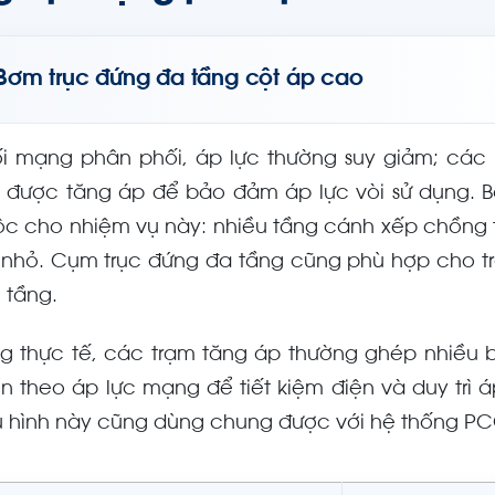
Bơm trục đứng đa tầng cột áp cao
i mạng phân phối, áp lực thường suy giảm; các
 được tăng áp để bảo đảm áp lực vòi sử dụng. B
ộc cho nhiệm vụ này: nhiều tầng cánh xếp chồng t
 nhỏ. Cụm trục đứng đa tầng cũng phù hợp cho t
 tầng.
ng thực tế, các trạm tăng áp thường ghép nhiều 
ển theo áp lực mạng để tiết kiệm điện và duy trì á
 hình này cũng dùng chung được với hệ thống PCC