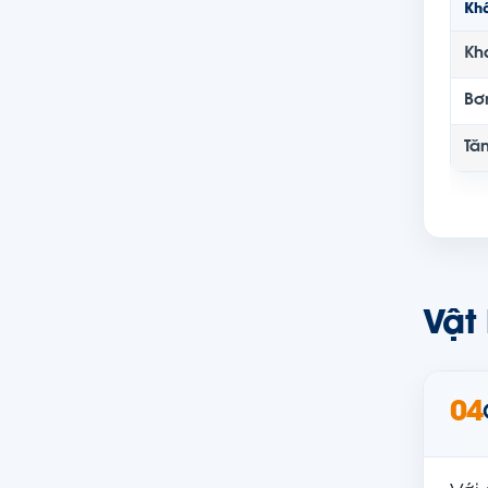
Khâ
Kh
Bơ
Tă
Vật
04