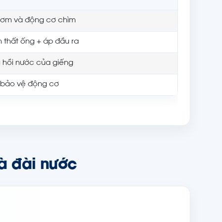
bơm và động cơ chìm
 thất ống + áp đầu ra
g hồi nước của giếng
bảo vệ động cơ
à đài nước