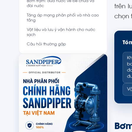
Bơm trạm: đưa nước về bể chứa và
trên 
đài nước
Tăng áp mạng phân phối và nhà cao
chọn t
tầng
Vật liệu và lưu ý vận hành cho nước
sạch
Tóm
Câu hỏi thường gặp
Kh
bơ
đa
đư
Vậ
Bơm