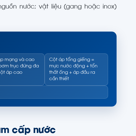
nguồn nước; vật liệu (gang hoặc inox)
áp mạng và cao
Cột áp tổng giếng =
 bơm trục đứng đa
mực nước động + tổn
cột áp cao
thất ống + áp đầu ra
cần thiết
ạm cấp nước