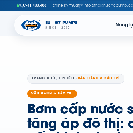
0941.400.488
· Hotline kỹ thuật
info@thaikhuongpump.c
EU · G7 PUMPS
Năng l
SINCE · 2007
TRANG CHỦ
TIN TỨC
VẬN HÀNH & BẢO TRÌ
VẬN HÀNH & BẢO TRÌ
Bơm cấp nước s
tăng áp đô thị: