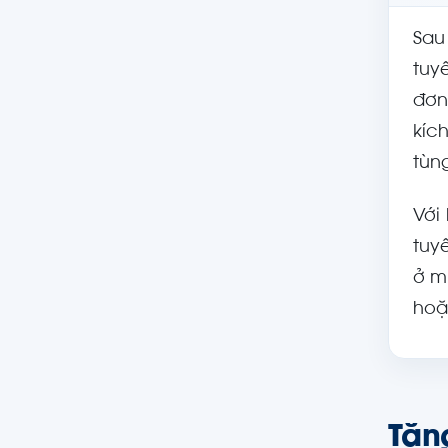
Sau
tuy
đơn
kíc
tùng
Với
tuy
ở m
hoặ
Tăn