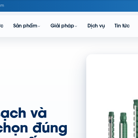
om
ực
Sản phẩm
Giải pháp
Dịch vụ
Tin tức
ạch và
 chọn đúng