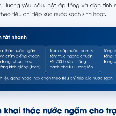
lưu lượng yêu cầu, cột áp tổng và đặc tính 
heo tiêu chí tiếp xúc nước sạch sinh hoạt.
 tắt nhanh
ai thác nước ngầm:
Trạm cấp nước: bơm ly
Tăng 
m chìm giếng khoan
tâm trục ngang chuẩn
tầng:
 tầng, chọn theo
EN 733 hoặc 1 tầng
tầng 
ờng kính giếng (inch)
cánh cho lưu lượng lớn
t liệu gang hoặc inox chọn theo tiêu chí tiếp xúc nước sạch
 khai thác nước ngầm cho tr