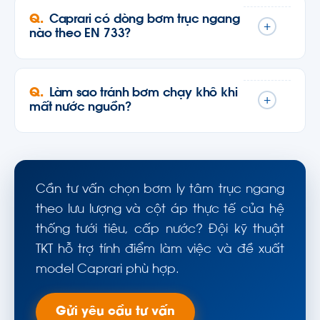
Caprari có dòng bơm trục ngang
+
nào theo EN 733?
Làm sao tránh bơm chạy khô khi
+
mất nước nguồn?
Cần tư vấn chọn bơm ly tâm trục ngang
theo lưu lượng và cột áp thực tế của hệ
thống tưới tiêu, cấp nước? Đội kỹ thuật
TKT hỗ trợ tính điểm làm việc và đề xuất
model Caprari phù hợp.
Gửi yêu cầu tư vấn