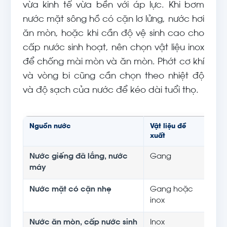
vừa kinh tế vừa bền với áp lực. Khi bơm
nước mặt sông hồ có cặn lơ lửng, nước hơi
ăn mòn, hoặc khi cần độ vệ sinh cao cho
cấp nước sinh hoạt, nên chọn vật liệu inox
để chống mài mòn và ăn mòn. Phớt cơ khí
và vòng bi cũng cần chọn theo nhiệt độ
và độ sạch của nước để kéo dài tuổi thọ.
Nguồn nước
Vật liệu đề
Ghi
xuất
Nước giếng đã lắng, nước
Gang
Kinh
máy
Nước mặt có cặn nhẹ
Gang hoặc
Cân
inox
mò
Nước ăn mòn, cấp nước sinh
Inox
Chố