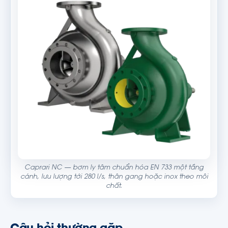
Caprari NC — bơm ly tâm chuẩn hóa EN 733 một tầng
cánh, lưu lượng tới 280 l/s, thân gang hoặc inox theo môi
chất.