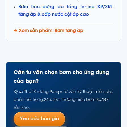
Bơm trục đứng đa tầng in-line XR/XRL:
tăng áp & cấp nước cột áp cao
→ Xem sản phẩm: Bơm tăng áp
Cần tư vấn chọn bơm cho ứng dụng
của bạn?
Kỹ sư Thái Khương Pumps tư vấn kỹ thuật miễn phí,
phản hồi trong 24h. 28+ thương hiệu bơm EU/G7
sẵn kho.
Yêu cầu báo giá