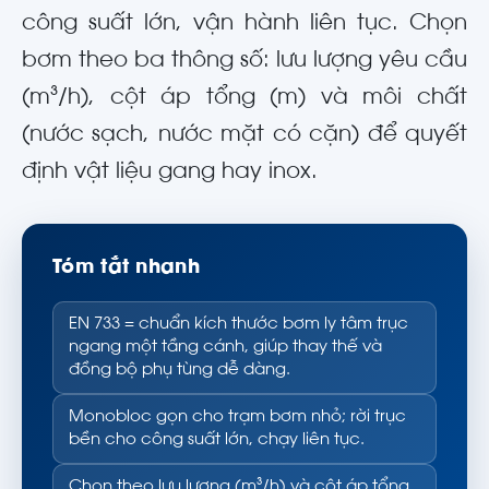
công suất lớn, vận hành liên tục. Chọn
bơm theo ba thông số: lưu lượng yêu cầu
(m³/h), cột áp tổng (m) và môi chất
(nước sạch, nước mặt có cặn) để quyết
định vật liệu gang hay inox.
Tóm tắt nhanh
EN 733 = chuẩn kích thước bơm ly tâm trục
ngang một tầng cánh, giúp thay thế và
đồng bộ phụ tùng dễ dàng.
Monobloc gọn cho trạm bơm nhỏ; rời trục
bền cho công suất lớn, chạy liên tục.
Chọn theo lưu lượng (m³/h) và cột áp tổng