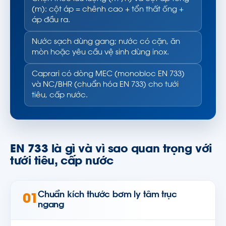
(m): cột áp = chênh cao + tổn thất ống +
áp đầu ra.
Nước sạch dùng gang; nước có cặn, ăn
mòn hoặc yêu cầu vệ sinh dùng inox.
Caprari có dòng MEC (monobloc EN 733)
và NC/BHR (chuẩn hóa EN 733) cho tưới
tiêu, cấp nước.
EN 733 là gì và vì sao quan trọng với
tưới tiêu, cấp nước
Chuẩn kích thước bơm ly tâm trục
01
ngang