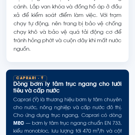
cánh. Lắp van khóa và đồng hồ áp ở đầu
xả để kiểm soát điểm làm việc. Với trạm
chạy tự động, nên trang bị bảo vệ chống
chạy khô và bảo vệ quá tải động cơ để
tránh hỏng phớt và cuộn dây khi mất nước
nguồn.
CAPRARI · Ý
Dòng bơm ly tâm trục ngang cho tưới
tiêu và cấp nước
Caprari (Ý) là thương hiệu bơm ly tâm chuyên
cho nước, nông nghiệp và cấp nước đô thị.
Cho ứng dụng trục ngang, Caprari có dòng
MEC
— bơm ly tâm trục ngang chuẩn EN 733,
kiểu monobloc, lưu lượng tới 470 m³/h và cột