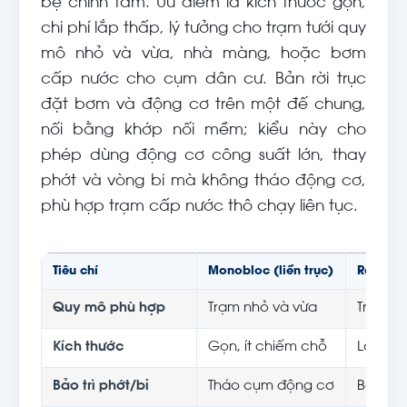
bệ chỉnh tâm. Ưu điểm là kích thước gọn,
chi phí lắp thấp, lý tưởng cho trạm tưới quy
mô nhỏ và vừa, nhà màng, hoặc bơm
cấp nước cho cụm dân cư. Bản rời trục
đặt bơm và động cơ trên một đế chung,
nối bằng khớp nối mềm; kiểu này cho
phép dùng động cơ công suất lớn, thay
phớt và vòng bi mà không tháo động cơ,
phù hợp trạm cấp nước thô chạy liên tục.
Tiêu chí
Monobloc (liền trục)
Rời trục
Quy mô phù hợp
Trạm nhỏ và vừa
Trạm lớ
Kích thước
Gọn, ít chiếm chỗ
Lớn hơ
Bảo trì phớt/bi
Tháo cụm động cơ
Bảo trì