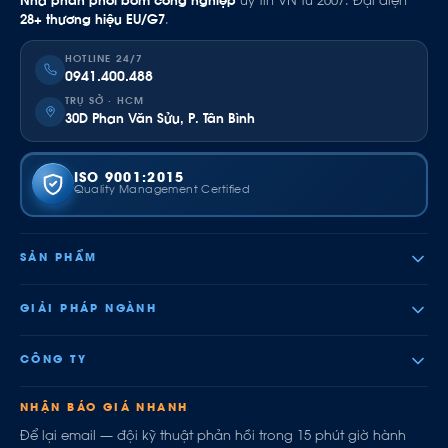
Nhà phân phối bơm công nghiệp
uy tín VN từ 2007. Đại diện
28+ thương hiệu EU/G7
.
HOTLINE 24/7
0941.400.488
TRỤ SỞ · HCM
30D Phan Văn Sửu, P. Tân Bình
ISO 9001:2015
Quality Management Certified
SẢN PHẨM
GIẢI PHÁP NGÀNH
CÔNG TY
NHẬN BÁO GIÁ NHANH
Để lại email — đội kỹ thuật phản hồi trong 15 phút giờ hành