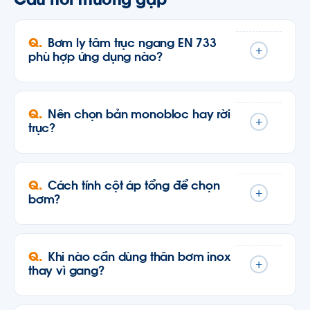
Câu hỏi thường gặp
Bơm ly tâm trục ngang EN 733
+
phù hợp ứng dụng nào?
Nên chọn bản monobloc hay rời
+
trục?
Cách tính cột áp tổng để chọn
+
bơm?
Khi nào cần dùng thân bơm inox
+
thay vì gang?