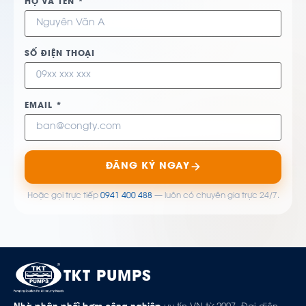
HỌ VÀ TÊN *
SỐ ĐIỆN THOẠI
EMAIL *
ĐĂNG KÝ NGAY
Hoặc gọi trực tiếp
0941 400 488
— luôn có chuyên gia trực 24/7.
TKT PUMPS