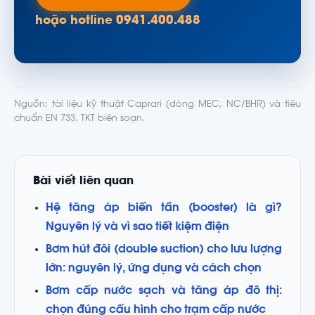
hoặc hotline 0941.400.488
Nguồn: tài liệu kỹ thuật Caprari (dòng MEC, NC/BHR) và tiêu
chuẩn EN 733. TKT biên soạn.
Bài viết liên quan
Hệ tăng áp biến tần (booster) là gì?
Nguyên lý và vì sao tiết kiệm điện
Bơm hút đôi (double suction) cho lưu lượng
lớn: nguyên lý, ứng dụng và cách chọn
Bơm cấp nước sạch và tăng áp đô thị:
chọn đúng cấu hình cho trạm cấp nước