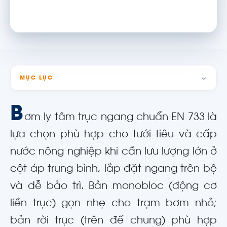
MỤC LỤC
B
ơm ly tâm trục ngang chuẩn EN 733 là
lựa chọn phù hợp cho tưới tiêu và cấp
nước nông nghiệp khi cần lưu lượng lớn ở
cột áp trung bình, lắp đặt ngang trên bệ
và dễ bảo trì. Bản monobloc (động cơ
liền trục) gọn nhẹ cho trạm bơm nhỏ;
bản rời trục (trên đế chung) phù hợp