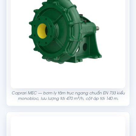
Caprari MEC — bơm ly tâm trục ngang chuẩn EN 733 kiểu
monobloc, lưu lượng tới 470 m³/h, cột áp tới 140 m.