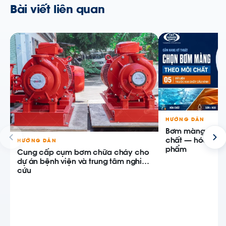
Bài viết liên quan
HƯỚNG DẪN
Bơm màng khí n
chất — hóa chất,
HƯỚNG DẪN
phẩm
Cung cấp cụm bơm chữa cháy cho
dự án bệnh viện và trung tâm nghiên
cứu