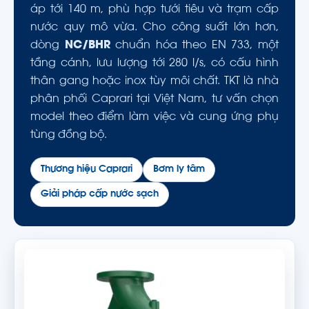
áp tới 140 m, phù hợp tưới tiêu và trạm cấp
nước quy mô vừa. Cho công suất lớn hơn,
dòng
NC/BHR
chuẩn hóa theo EN 733, một
tầng cánh, lưu lượng tới 280 l/s, có cấu hình
thân gang hoặc inox tùy môi chất. TKT là nhà
phân phối Caprari tại Việt Nam, tư vấn chọn
model theo điểm làm việc và cung ứng phụ
tùng đồng bộ.
Thương hiệu Caprari
Bơm ly tâm
Giải pháp cấp nước sạch