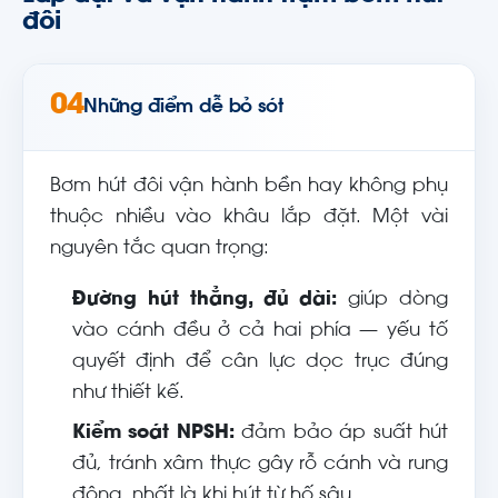
đôi
04
Những điểm dễ bỏ sót
Bơm hút đôi vận hành bền hay không phụ
thuộc nhiều vào khâu lắp đặt. Một vài
nguyên tắc quan trọng:
Đường hút thẳng, đủ dài:
giúp dòng
vào cánh đều ở cả hai phía — yếu tố
quyết định để cân lực dọc trục đúng
như thiết kế.
Kiểm soát NPSH:
đảm bảo áp suất hút
đủ, tránh xâm thực gây rỗ cánh và rung
động, nhất là khi hút từ hố sâu.