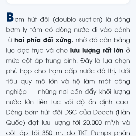
B
ơm hút đôi (double suction) là dòng
bơm ly tâm có dòng nước đi vào cánh
từ
hai phía đối xứng
, nhờ đó cân bằng
lực dọc trục và cho
lưu lượng rất lớn
ở
mức cột áp trung bình. Đây là lựa chọn
phù hợp cho trạm cấp nước đô thị, tưới
tiêu quy mô lớn và hệ làm mát công
nghiệp — những nơi cần đẩy khối lượng
nước lớn liên tục với độ ổn định cao.
Dòng bơm hút đôi DSC của Dooch (Hàn
Quốc) đạt lưu lượng tới 20.000 m³/h và
cột áp tới 350 m, do TKT Pumps phân