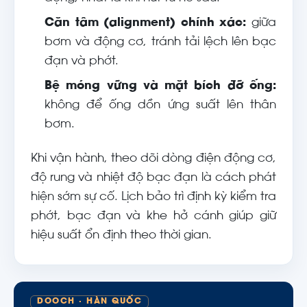
Căn tâm (alignment) chính xác:
giữa
bơm và động cơ, tránh tải lệch lên bạc
đạn và phớt.
Bệ móng vững và mặt bích đỡ ống:
không để ống dồn ứng suất lên thân
bơm.
Khi vận hành, theo dõi dòng điện động cơ,
độ rung và nhiệt độ bạc đạn là cách phát
hiện sớm sự cố. Lịch bảo trì định kỳ kiểm tra
phớt, bạc đạn và khe hở cánh giúp giữ
hiệu suất ổn định theo thời gian.
DOOCH · HÀN QUỐC