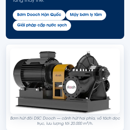
tùng thay thế.
Bơm Dooch Hàn Quốc
Máy bơm ly tâm
Giải pháp cấp nước sạch
Bơm hút đôi DSC Dooch — cánh hút hai phía, vỏ tách dọc
trục, lưu lượng tới 20.000 m³/h.