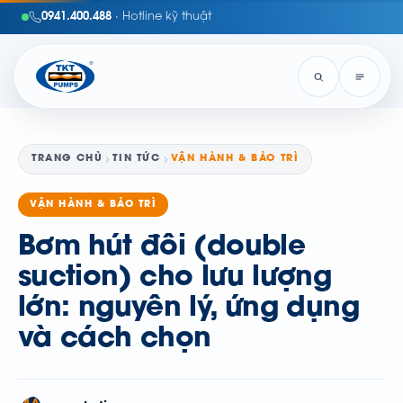
0941.400.488
· Hotline kỹ thuật
TRANG CHỦ
TIN TỨC
VẬN HÀNH & BẢO TRÌ
VẬN HÀNH & BẢO TRÌ
Bơm hút đôi (double
suction) cho lưu lượng
lớn: nguyên lý, ứng dụng
và cách chọn