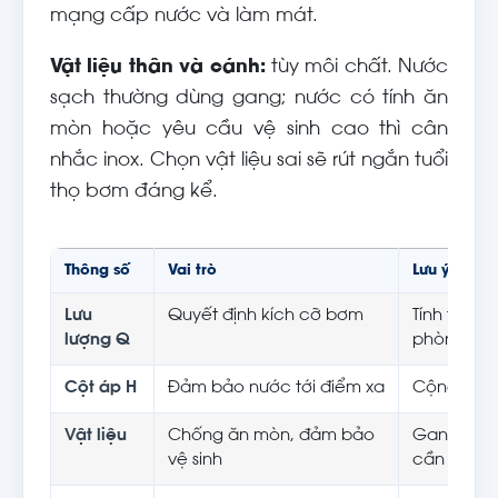
mạng cấp nước và làm mát.
Vật liệu thân và cánh:
tùy môi chất. Nước
sạch thường dùng gang; nước có tính ăn
mòn hoặc yêu cầu vệ sinh cao thì cân
nhắc inox. Chọn vật liệu sai sẽ rút ngắn tuổi
thọ bơm đáng kể.
Thông số
Vai trò
Lưu ý chọn
Lưu
Quyết định kích cỡ bơm
Tính theo 
lượng Q
phòng
Cột áp H
Đảm bảo nước tới điểm xa
Cộng đủ t
Vật liệu
Chống ăn mòn, đảm bảo
Gang cho 
vệ sinh
cần