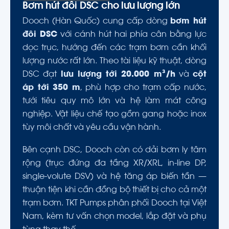
Bơm hút đôi DSC cho lưu lượng lớn
Dooch (Hàn Quốc) cung cấp dòng
bơm hút
đôi DSC
với cánh hút hai phía cân bằng lực
dọc trục, hướng đến các trạm bơm cần khối
lượng nước rất lớn. Theo tài liệu kỹ thuật, dòng
DSC đạt
lưu lượng tới 20.000 m³/h
và
cột
áp tới 350 m
, phù hợp cho trạm cấp nước,
tưới tiêu quy mô lớn và hệ làm mát công
nghiệp. Vật liệu chế tạo gồm gang hoặc inox
tùy môi chất và yêu cầu vận hành.
Bên cạnh DSC, Dooch còn có dải bơm ly tâm
rộng (trục đứng đa tầng XR/XRL, in-line DP,
single-volute DSV) và hệ tăng áp biến tần —
thuận tiện khi cần đồng bộ thiết bị cho cả một
trạm bơm. TKT Pumps phân phối Dooch tại Việt
Nam, kèm tư vấn chọn model, lắp đặt và phụ