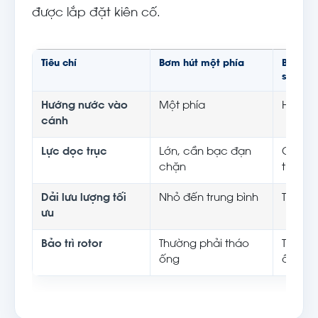
được lắp đặt kiên cố.
Tiêu chí
Bơm hút một phía
Bơm hút
suction
Hướng nước vào
Một phía
Hai ph
cánh
Lực dọc trục
Lớn, cần bạc đạn
Cân bằ
chặn
tiêu
Dải lưu lượng tối
Nhỏ đến trung bình
Trung b
ưu
Bảo trì rotor
Thường phải tháo
Tháo n
ống
ống