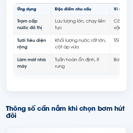
Ứng dụng
Đặc điểm nhu cầu
Vì sao hợ
Trạm cấp
Lưu lượng lớn, chạy liên
Cân lực 
nước đô thị
tục
vận hành
Tưới tiêu diện
Khối lượng nước rất lớn,
Tối ưu c
rộng
cột áp vừa
Làm mát nhà
Tuần hoàn ổn định, ít
Bơm chạy
máy
rung
Thông số cần nắm khi chọn bơm hút
đôi