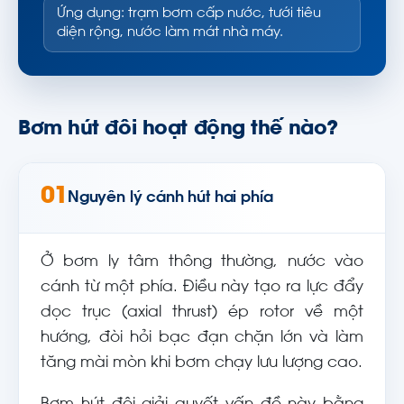
Ứng dụng: trạm bơm cấp nước, tưới tiêu
diện rộng, nước làm mát nhà máy.
Bơm hút đôi hoạt động thế nào?
01
Nguyên lý cánh hút hai phía
Ở bơm ly tâm thông thường, nước vào
cánh từ một phía. Điều này tạo ra lực đẩy
dọc trục (axial thrust) ép rotor về một
hướng, đòi hỏi bạc đạn chặn lớn và làm
tăng mài mòn khi bơm chạy lưu lượng cao.