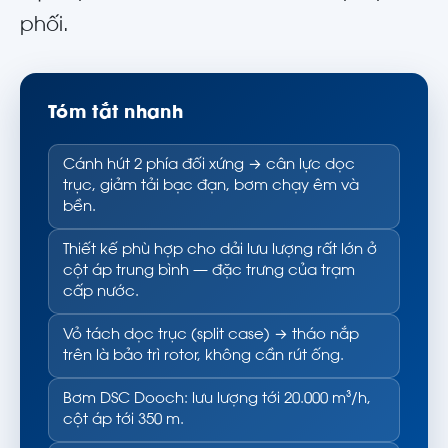
phối.
Tóm tắt nhanh
Cánh hút 2 phía đối xứng → cân lực dọc
trục, giảm tải bạc đạn, bơm chạy êm và
bền.
Thiết kế phù hợp cho dải lưu lượng rất lớn ở
cột áp trung bình — đặc trưng của trạm
cấp nước.
Vỏ tách dọc trục (split case) → tháo nắp
trên là bảo trì rotor, không cần rút ống.
Bơm DSC Dooch: lưu lượng tới 20.000 m³/h,
cột áp tới 350 m.