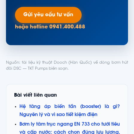
Gửi yêu cầu tư vấn
hoặc hotline 0941.400.488
Nguồn: tài liệu kỹ thuật Dooch (Hàn Quốc) về dòng bơm hút
đôi DSC — TKT Pumps biên soạn.
Bài viết liên quan
Hệ tăng áp biến tần (booster) là gì?
Nguyên lý và vì sao tiết kiệm điện
Bơm ly tâm trục ngang EN 733 cho tưới tiêu
và cấp nước: cách chọn đúng lưu lượng,