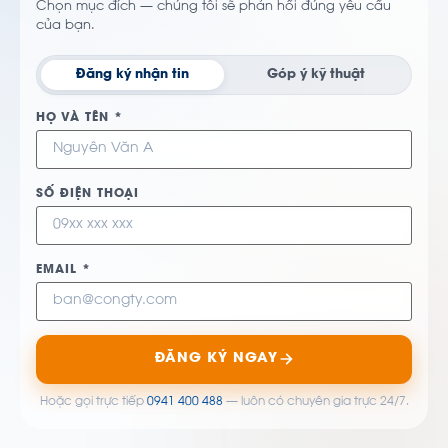
Chọn mục đích — chúng tôi sẽ phản hồi đúng yêu cầu
của bạn.
Đăng ký nhận tin
Góp ý kỹ thuật
HỌ VÀ TÊN *
SỐ ĐIỆN THOẠI
EMAIL *
ĐĂNG KÝ NGAY
Hoặc gọi trực tiếp
0941 400 488
— luôn có chuyên gia trực 24/7.