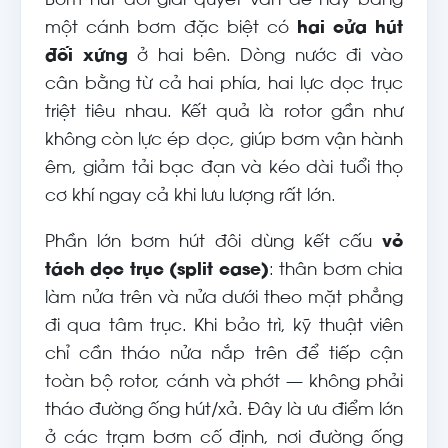
Bơm hút đôi giải quyết vấn đề này bằng
một cánh bơm đặc biệt có
hai cửa hút
đối xứng
ở hai bên. Dòng nước đi vào
cân bằng từ cả hai phía, hai lực dọc trục
triệt tiêu nhau. Kết quả là rotor gần như
không còn lực ép dọc, giúp bơm vận hành
êm, giảm tải bạc đạn và kéo dài tuổi thọ
cơ khí ngay cả khi lưu lượng rất lớn.
Phần lớn bơm hút đôi dùng kết cấu
vỏ
tách dọc trục (split case)
: thân bơm chia
làm nửa trên và nửa dưới theo mặt phẳng
đi qua tâm trục. Khi bảo trì, kỹ thuật viên
chỉ cần tháo nửa nắp trên để tiếp cận
toàn bộ rotor, cánh và phớt — không phải
tháo đường ống hút/xả. Đây là ưu điểm lớn
ở các trạm bơm cố định, nơi đường ống