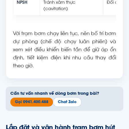
NPSH
Tránh xâm thực
Đối chiếu 
(cavitation)
Với trạm bơm chạy liên tục, nên bố trí bơm
dự phòng (chế độ chạy luân phiên) và
xem xét điều khiển biến tần để giữ áp ổn
định, tiết kiệm điện khi nhu cầu thay đổi
theo giờ.
Cần tư vấn nhanh về dòng bơm trong bài?
Gọi 0941.400.488
Chat Zalo
Lắp đặt và vận hành trạm bơm hút