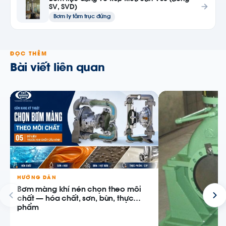
SV, SVD)
Bơm ly tâm trục đứng
ĐỌC THÊM
Bài viết liên quan
HƯỚNG DẪN
Bơm màng khí nén chọn theo môi
chất — hóa chất, sơn, bùn, thực
phẩm