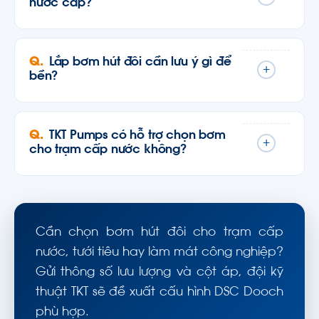
nước cấp?
Lắp bơm hút đôi cần lưu ý gì để
+
bền?
TKT Pumps có hỗ trợ chọn bơm
+
cho trạm cấp nước không?
Cần chọn bơm hút đôi cho trạm cấp
nước, tưới tiêu hay làm mát công nghiệp?
Gửi thông số lưu lượng và cột áp, đội kỹ
thuật TKT sẽ đề xuất cấu hình DSC Dooch
phù hợp.