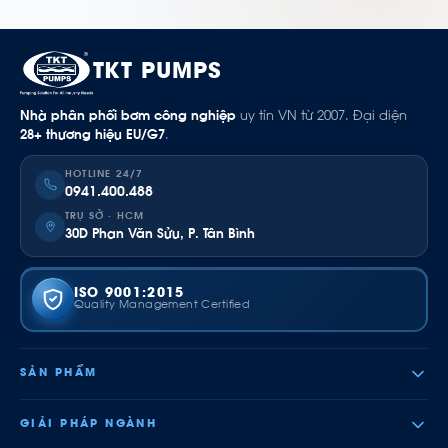
TKT PUMPS
Nhà phân phối bơm công nghiệp
uy tín VN từ 2007. Đại diện
28+ thương hiệu EU/G7
.
HOTLINE 24/7
0941.400.488
TRỤ SỞ · HCM
30D Phan Văn Sửu, P. Tân Bình
ISO 9001:2015
Quality Management Certified
SẢN PHẨM
GIẢI PHÁP NGÀNH