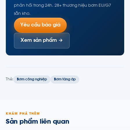
phản hồi trong 24h. 28+ thương hiệu bơm EU/G7
sẵn kho.
Yêu cầu báo giá
Xem sản phẩm →
Thẻ:
Bơm công nghiệp
Bơm tăng áp
KHÁM PHÁ THÊM
Sản phẩm liên quan