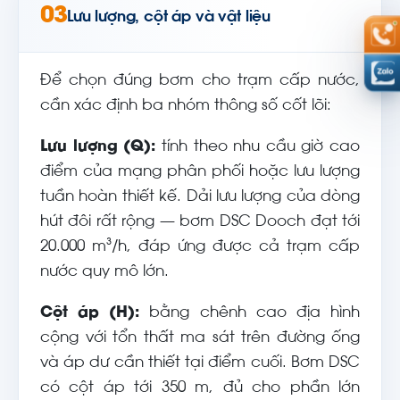
03
Lưu lượng, cột áp và vật liệu
Để chọn đúng bơm cho trạm cấp nước,
cần xác định ba nhóm thông số cốt lõi:
Lưu lượng (Q):
tính theo nhu cầu giờ cao
điểm của mạng phân phối hoặc lưu lượng
tuần hoàn thiết kế. Dải lưu lượng của dòng
hút đôi rất rộng — bơm DSC Dooch đạt tới
20.000 m³/h, đáp ứng được cả trạm cấp
nước quy mô lớn.
Cột áp (H):
bằng chênh cao địa hình
cộng với tổn thất ma sát trên đường ống
và áp dư cần thiết tại điểm cuối. Bơm DSC
có cột áp tới 350 m, đủ cho phần lớn