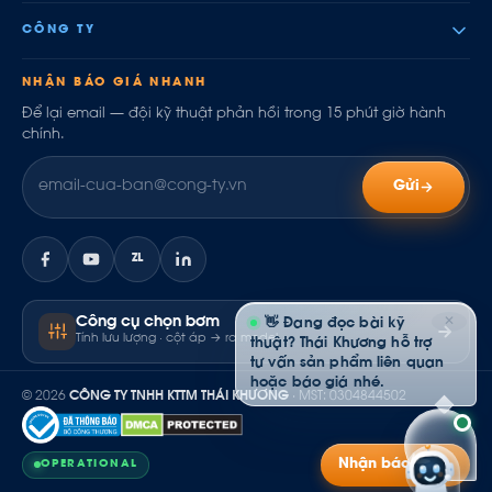
CÔNG TY
NHẬN BÁO GIÁ NHANH
Để lại email — đội kỹ thuật phản hồi trong 15 phút giờ hành
chính.
Gửi
ZL
✕
Công cụ chọn bơm
👋 Đang đọc bài kỹ
Tính lưu lượng · cột áp → ra model
thuật? Thái Khương hỗ trợ
tư vấn sản phẩm liên quan
hoặc báo giá nhé.
© 2026
CÔNG TY TNHH KTTM THÁI KHƯƠNG
· MST: 0304844502
Nhận báo giá
OPERATIONAL