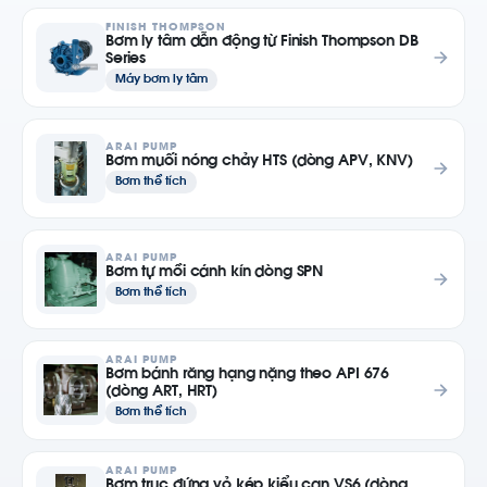
FINISH THOMPSON
Bơm ly tâm dẫn động từ Finish Thompson DB
Series
Máy bơm ly tâm
ARAI PUMP
Bơm muối nóng chảy HTS (dòng APV, KNV)
Bơm thể tích
ARAI PUMP
Bơm tự mồi cánh kín dòng SPN
Bơm thể tích
ARAI PUMP
Bơm bánh răng hạng nặng theo API 676
(dòng ART, HRT)
Bơm thể tích
ARAI PUMP
Bơm trục đứng vỏ kép kiểu can VS6 (dòng