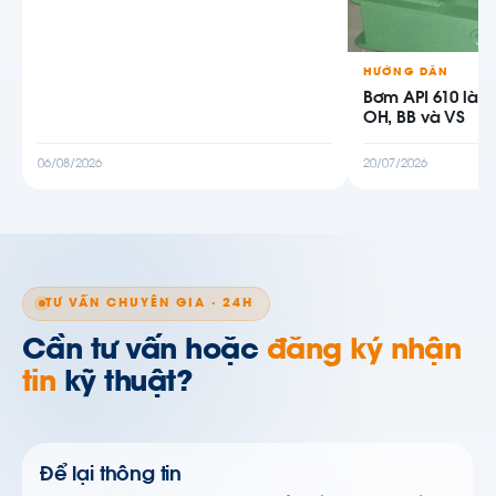
HƯỚNG DẪN
Bơm API 610 là g
OH, BB và VS
06/08/2026
20/07/2026
TƯ VẤN CHUYÊN GIA · 24H
Cần tư vấn hoặc
đăng ký nhận
tin
kỹ thuật?
Để lại thông tin