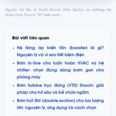
Nguồn: tài liệu kỹ thuật Dooch (Hàn Quốc) và catalog hệ
chữa cháy Dooch; TKT biên soạn.
Bài viết liên quan
Hệ tăng áp biến tần (booster) là gì?
Nguyên lý và vì sao tiết kiệm điện
Bơm in-line cho tuần hoàn HVAC và hệ
chiller: chọn đúng dòng bơm gọn cho
phòng máy
Bơm turbine trục đứng (VTD) Dooch: giải
pháp cho hố sâu và bể chứa ngầm
Bơm hút đôi (double suction) cho lưu lượng
lớn: nguyên lý, ứng dụng và cách chọn