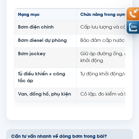
Hạng mục
Chức năng trong cụm
Bơm điện chính
Cấp lưu lượng và cột áp 
Bơm diesel dự phòng
Bảo đảm cấp nước khi mấ
Bơm jockey
Giữ áp đường ống, giảm s
khởi động
Tủ điều khiển + công
Tự động khởi động/dừng 
tắc áp
Van, đồng hồ, phụ kiện
Cô lập, đo kiểm và bảo tr
Cần tư vấn nhanh về dòng bơm trong bài?