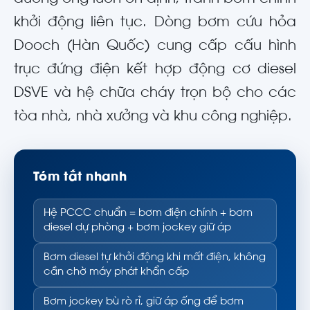
khởi động liên tục. Dòng bơm cứu hỏa
Dooch (Hàn Quốc) cung cấp cấu hình
trục đứng điện kết hợp động cơ diesel
DSVE và hệ chữa cháy trọn bộ cho các
tòa nhà, nhà xưởng và khu công nghiệp.
Tóm tắt nhanh
Hệ PCCC chuẩn = bơm điện chính + bơm
diesel dự phòng + bơm jockey giữ áp
Bơm diesel tự khởi động khi mất điện, không
cần chờ máy phát khẩn cấp
Bơm jockey bù rò rỉ, giữ áp ống để bơm