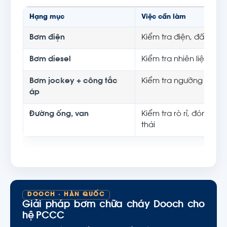
Hạng mục
Việc cần làm
Bơm điện
Kiểm tra điện, đấu nối,
Bơm diesel
Kiểm tra nhiên liệu, dầ
Bơm jockey + công tắc
Kiểm tra ngưỡng áp, bù 
áp
Đường ống, van
Kiểm tra rò rỉ, đóng/m
thái
DOOCH · HÀN QUỐC
Giải pháp bơm chữa cháy Dooch cho
hệ PCCC