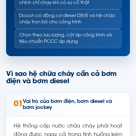
chính chỉ chạy khi có sự cố thật
Dooch có động cơ diesel DSVE và hệ chữa
cháy trọn bộ cho công trình
Chọn theo lưu lượng, cột áp công trình và
tiêu chuẩn PCCC áp dụng
Vì sao hệ chữa cháy cần cả bơm
điện và bơm diesel
Vai trò của bơm điện, bơm diesel và
01
bơm jockey
Hệ thống cấp nước chữa cháy phải hoạt
động được ngay cả trong tình huống kém