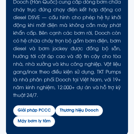
Dooch (Hàn Quốc) cung cấp dòng bơm chữa
cháy trục đứng chạy điện kết hợp động cơ
diesel DSVE — cấu hình cho phép hệ tự khởi
động khi mất điện mà không cần máy phát
khẩn cấp. Bên cạnh các bơm rời, Dooch còn
có hệ chữa cháy trọn bộ gồm bơm điện, bơm
diesel và bơm jockey được đồng bộ sẵn,
hướng tới cột áp cao và độ tin cậy cho tòa
nhà, nhà xưởng và khu công nghiệp. Vật liệu
gang/inox theo điều kiện sử dụng. TKT Pumps
là nhà phân phối Dooch tại Việt Nam, với 19+
năm kinh nghiệm, 12.000+ dự án và hỗ trợ kỹ
thuật 24/7.
Giải pháp PCCC
Thương hiệu Dooch
Máy bơm ly tâm