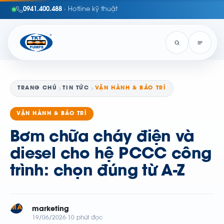
0941.400.488
· Hotline kỹ thuật
TRANG CHỦ
TIN TỨC
VẬN HÀNH & BẢO TRÌ
VẬN HÀNH & BẢO TRÌ
Bơm chữa cháy điện và
diesel cho hệ PCCC công
trình: chọn đúng từ A-Z
MA
marketing
19/06/2026
10 phút đọc