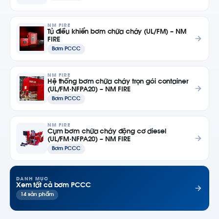
NM FIRE
Tủ điều khiển bơm chữa cháy (UL/FM) – NM
FIRE
Bơm PCCC
NM FIRE
Hệ thống bơm chữa cháy trọn gói container
(UL/FM·NFPA20) – NM FIRE
Bơm PCCC
NM FIRE
Cụm bơm chữa cháy động cơ diesel
(UL/FM·NFPA20) – NM FIRE
Bơm PCCC
DANH MỤC
Xem tất cả bơm PCCC
14 sản phẩm