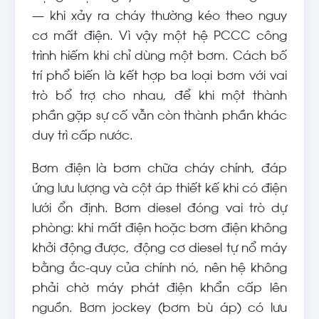
— khi xảy ra cháy thường kéo theo nguy
cơ mất điện. Vì vậy một hệ PCCC công
trình hiếm khi chỉ dùng một bơm. Cách bố
trí phổ biến là kết hợp ba loại bơm với vai
trò bổ trợ cho nhau, để khi một thành
phần gặp sự cố vẫn còn thành phần khác
duy trì cấp nước.
Bơm điện là bơm chữa cháy chính, đáp
ứng lưu lượng và cột áp thiết kế khi có điện
lưới ổn định. Bơm diesel đóng vai trò dự
phòng: khi mất điện hoặc bơm điện không
khởi động được, động cơ diesel tự nổ máy
bằng ắc-quy của chính nó, nên hệ không
phải chờ máy phát điện khẩn cấp lên
nguồn. Bơm jockey (bơm bù áp) có lưu