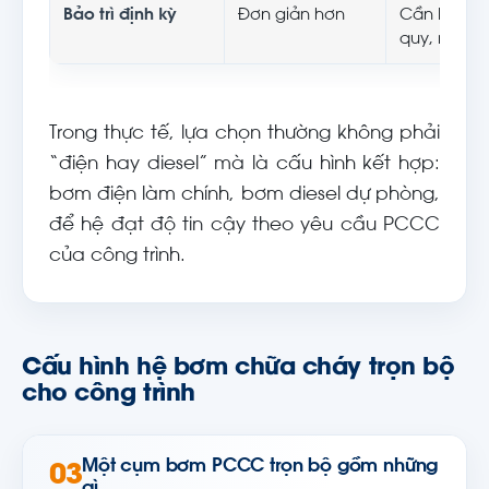
Bảo trì định kỳ
Đơn giản hơn
Cần kiểm tr
quy, nổ thử
Trong thực tế, lựa chọn thường không phải
“điện hay diesel” mà là cấu hình kết hợp:
bơm điện làm chính, bơm diesel dự phòng,
để hệ đạt độ tin cậy theo yêu cầu PCCC
của công trình.
Cấu hình hệ bơm chữa cháy trọn bộ
cho công trình
Một cụm bơm PCCC trọn bộ gồm những
03
gì