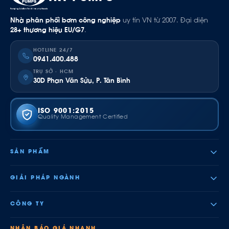
Nhà phân phối bơm công nghiệp
uy tín VN từ 2007. Đại diện
28+ thương hiệu EU/G7
.
HOTLINE 24/7
0941.400.488
TRỤ SỞ · HCM
30D Phan Văn Sửu, P. Tân Bình
ISO 9001:2015
Quality Management Certified
SẢN PHẨM
GIẢI PHÁP NGÀNH
CÔNG TY
NHẬN BÁO GIÁ NHANH