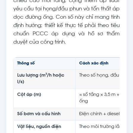
chiều cao mỗi tầng, cộng thêm áp suất
yêu cầu tại họng/đầu phun và tổn thất áp
dọc đường ống. Con số này chỉ mang tính
định hướng; thiết kế thực tế phải theo tiêu
chuẩn PCCC áp dụng và hồ sơ thẩm
duyệt của công trình.
Thông số
Cách xác định
Lưu lượng (m³/h hoặc
Theo số họng, đầu phun,
l/s)
Cột áp (m)
≈ số tầng × 3,5 m + áp tạ
ống
Số bơm và cấu hình
Điện chính + diesel dự p
Vật liệu, nguồn điện
Theo môi trường lắp đặt