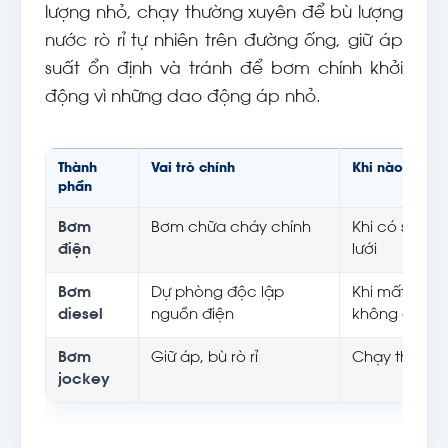
lượng nhỏ, chạy thường xuyên để bù lượng
nước rò rỉ tự nhiên trên đường ống, giữ áp
suất ổn định và tránh để bơm chính khởi
động vì những dao động áp nhỏ.
Thành
Vai trò chính
Khi nào hoạt 
phần
Bơm
Bơm chữa cháy chính
Khi có sự cố
điện
lưới
Bơm
Dự phòng độc lập
Khi mất điện
diesel
nguồn điện
không chạy
Bơm
Giữ áp, bù rò rỉ
Chạy thường 
jockey