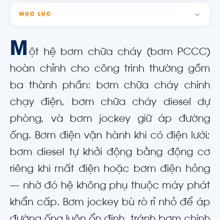
MỤC LỤC
M
ột hệ bơm chữa cháy (bơm PCCC)
hoàn chỉnh cho công trình thường gồm
ba thành phần: bơm chữa cháy chính
chạy điện, bơm chữa cháy diesel dự
phòng, và bơm jockey giữ áp đường
ống. Bơm điện vận hành khi có điện lưới;
bơm diesel tự khởi động bằng động cơ
riêng khi mất điện hoặc bơm điện hỏng
— nhờ đó hệ không phụ thuộc máy phát
khẩn cấp. Bơm jockey bù rò rỉ nhỏ để áp
đường ống luôn ổn định, tránh bơm chính