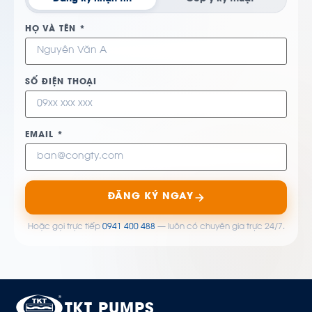
HỌ VÀ TÊN *
SỐ ĐIỆN THOẠI
EMAIL *
ĐĂNG KÝ NGAY
Hoặc gọi trực tiếp
0941 400 488
— luôn có chuyên gia trực 24/7.
TKT PUMPS