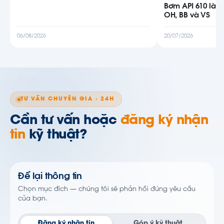
Bơm API 610 là g
OH, BB và VS
06/08/2026
20/07/2026
TƯ VẤN CHUYÊN GIA · 24H
Cần tư vấn hoặc
đăng ký nhận
tin
kỹ thuật?
Để lại thông tin
Chọn mục đích — chúng tôi sẽ phản hồi đúng yêu cầu
của bạn.
Đăng ký nhận tin
Góp ý kỹ thuật