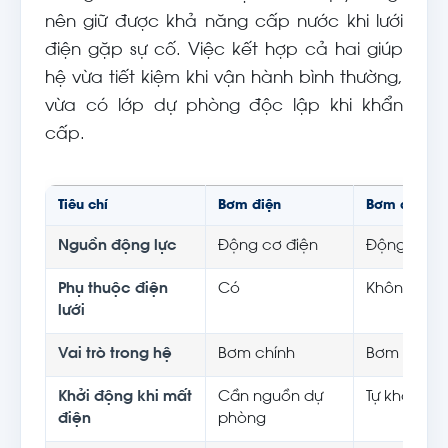
nên giữ được khả năng cấp nước khi lưới
điện gặp sự cố. Việc kết hợp cả hai giúp
hệ vừa tiết kiệm khi vận hành bình thường,
vừa có lớp dự phòng độc lập khi khẩn
cấp.
Tiêu chí
Bơm điện
Bơm diesel
Nguồn động lực
Động cơ điện
Động cơ di
Phụ thuộc điện
Có
Không
lưới
Vai trò trong hệ
Bơm chính
Bơm dự ph
Khởi động khi mất
Cần nguồn dự
Tự khởi độ
điện
phòng