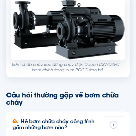
Bơm chữa cháy trục đứng chạy điện Dooch DSV/DSVG —
bơm chính trong cụm PCCC trọn bộ.
Câu hỏi thường gặp về bơm chữa
cháy
Hệ bơm chữa cháy công trình
+
gồm những bơm nào?