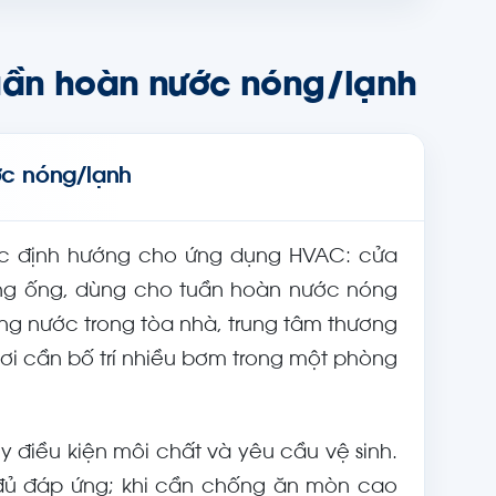
uần hoàn nước nóng/lạnh
ớc nóng/lạnh
 định hướng cho ứng dụng HVAC: cửa
ường ống, dùng cho tuần hoàn nước nóng
òng nước trong tòa nhà, trung tâm thương
nơi cần bố trí nhiều bơm trong một phòng
 điều kiện môi chất và yêu cầu vệ sinh.
 đủ đáp ứng; khi cần chống ăn mòn cao