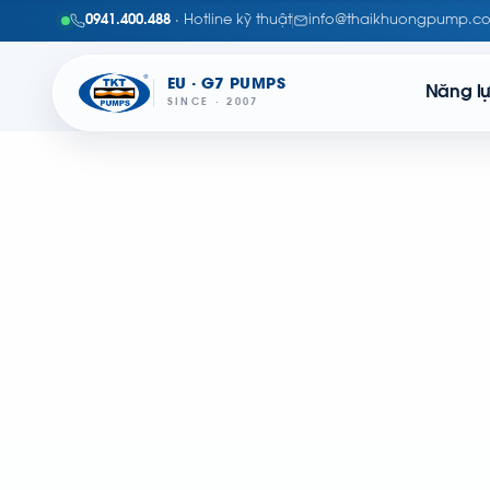
0941.400.488
· Hotline kỹ thuật
info@thaikhuongpump.c
EU · G7 PUMPS
Năng l
SINCE · 2007