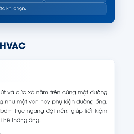
ước khi chọn.
i HVAC
a hút và cửa xả nằm trên cùng một đường
ng như một van hay phụ kiện đường ống.
ơm trục ngang đặt nền, giúp tiết kiệm
i hệ thống ống.