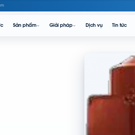
om
ực
Sản phẩm
Giải pháp
Dịch vụ
Tin tức