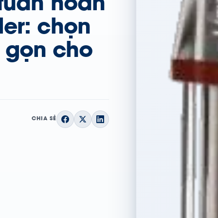
 tuần hoàn
ler: chọn
 gọn cho
CHIA SẺ