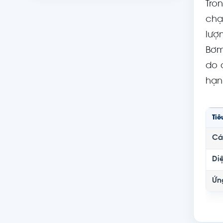
Tro
chạ
lượ
Bơm
do 
hạn
Tiê
Cá
Di
Ứn