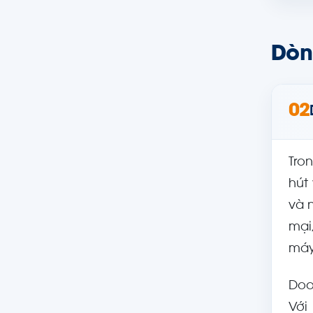
Dòn
02
Tro
hút
và 
mại
máy
Doo
Với