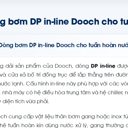
g bơm DP in-line Dooch cho t
Dòng bơm DP in-line Dooch cho tuần hoàn nư
ng dải sản phẩm của Dooch, dòng
DP in-line
được
 và cửa xả bố trí đồng trục để lắp thẳng trên đ
nước lạnh. Cấu hình in-line này phù hợp với các v
, nhà máy có hệ điều hòa trung tâm và hệ chiller, 
 diện tích vừa phải.
ch cung cấp vật liệu thân bơm gang hoặc inox tùy
 hệ tuần hoàn kín dùng nước xử lý, gang thường