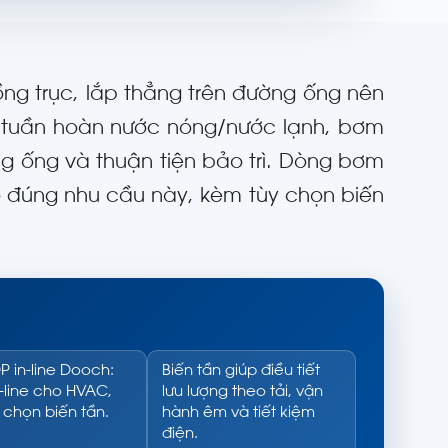
ng trục, lắp thẳng trên đường ống nên
ệ tuần hoàn nước nóng/nước lạnh, bơm
ờng ống và thuận tiện bảo trì. Dòng bơm
o đúng nhu cầu này, kèm tùy chọn biến
 in-line Dooch:
Biến tần giúp điều tiết
n-line cho HVAC,
lưu lượng theo tải, vận
 chọn biến tần.
hành êm và tiết kiệm
điện.