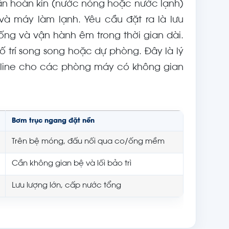
uần hoàn kín (nước nóng hoặc nước lạnh)
 và máy làm lạnh. Yêu cầu đặt ra là lưu
ống và vận hành êm trong thời gian dài.
bố trí song song hoặc dự phòng. Đây là lý
-line cho các phòng máy có không gian
Bơm trục ngang đặt nền
Trên bệ móng, đấu nối qua co/ống mềm
Cần không gian bệ và lối bảo trì
Lưu lượng lớn, cấp nước tổng