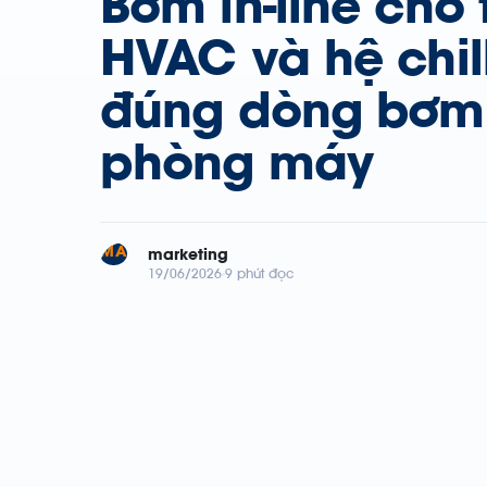
Bơm in-line cho
HVAC và hệ chil
đúng dòng bơm
phòng máy
MA
marketing
19/06/2026
9 phút đọc