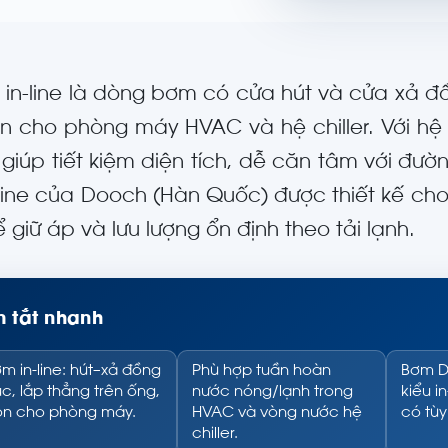
in-line là dòng bơm có cửa hút và cửa xả đồ
ọn cho phòng máy HVAC và hệ chiller. Với h
e giúp tiết kiệm diện tích, dễ căn tâm với đư
-line của Dooch (Hàn Quốc) được thiết kế ch
 giữ áp và lưu lượng ổn định theo tải lạnh.
 tắt nhanh
m in-line: hút–xả đồng
Phù hợp tuần hoàn
Bơm DP
ục, lắp thẳng trên ống,
nước nóng/lạnh trong
kiểu i
n cho phòng máy.
HVAC và vòng nước hệ
có tùy
chiller.