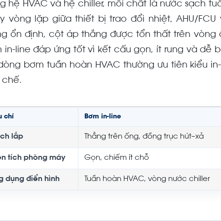
ng hệ HVAC và hệ chiller, môi chất là nước sạch t
y vòng lặp giữa thiết bị trao đổi nhiệt, AHU/FCU
ng ổn định, cột áp thắng được tổn thất trên vòng 
 in-line đáp ứng tốt vì kết cấu gọn, ít rung và dễ 
dòng bơm tuần hoàn HVAC thường ưu tiên kiểu in
 chế.
u chí
Bơm in-line
ch lắp
Thẳng trên ống, đồng trục hút–xả
ện tích phòng máy
Gọn, chiếm ít chỗ
g dụng điển hình
Tuần hoàn HVAC, vòng nước chiller