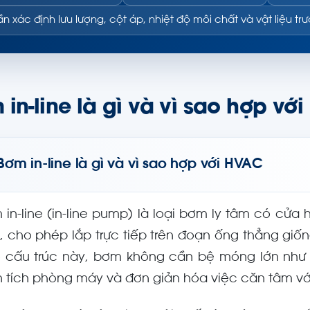
n xác định lưu lượng, cột áp, nhiệt độ môi chất và vật liệu tr
in-line là gì và vì sao hợp vớ
Bơm in-line là gì và vì sao hợp với HVAC
 in-line (in-line pump) là loại bơm ly tâm có cử
, cho phép lắp trực tiếp trên đoạn ống thẳng giố
 cấu trúc này, bơm không cần bệ móng lớn như b
n tích phòng máy và đơn giản hóa việc căn tâm vớ