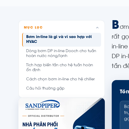
B
ơm 
MỤC LỤC
rất g
Bơm in-line là gì và vì sao hợp với
HVAC
in-lin
Dòng bơm DP in-line Dooch cho tuần
DP in
hoàn nước nóng/lạnh
Tích hợp biến tần cho hệ tuần hoàn
tần để
ổn định
Cách chọn bơm in-line cho hệ chiller
Câu hỏi thường gặp
Tóm
Bơ
tr
gọ