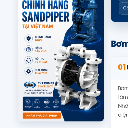
Cầ
Bơm 
01
Bơm
tâm
Nhờ
diệ