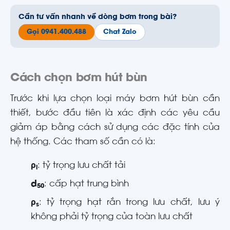
Cần tư vấn nhanh về dòng bơm trong bài?
Gọi 0941.400.488
Chat Zalo
Cách chọn bơm hút bùn
Trước khi lựa chọn loại máy bơm hút bùn cần
thiết, bước đầu tiên là xác định các yêu cầu
giảm áp bằng cách sử dụng các đặc tính của
hệ thống. Các tham số cần có là:
ρ
: tỷ trọng lưu chất tải
l
d
: cấp hạt trung bình
50
ρ
: tỷ trọng hạt rắn trong lưu chất, lưu ý
s
không phải tỷ trọng của toàn lưu chất