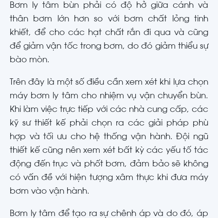
Bơm ly tâm bùn phải có độ hở giữa cánh và
thân bơm lớn hơn so với bơm chất lỏng tinh
khiết, để cho các hạt chất rắn đi qua và cũng
để giảm vận tốc trong bơm, do đó giảm thiểu sự
bào mòn.
Trên đây là một số điều cần xem xét khi lựa chọn
máy bơm ly tâm cho nhiệm vụ vận chuyển bùn.
Khi làm việc trực tiếp với các nhà cung cấp, các
kỹ sư thiết kế phải chọn ra các giải pháp phù
hợp và tối ưu cho hệ thống vận hành. Đội ngũ
thiết kế cũng nên xem xét bất kỳ các yếu tố tác
động đến trục và phốt bơm, đảm bảo sẽ không
có vấn đề với hiện tượng xâm thực khi đưa máy
bơm vào vận hành.
Bơm ly tâm để tạo ra sự chênh áp và do đó, áp