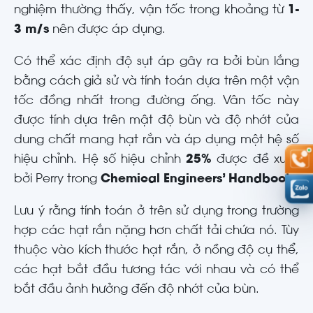
nghiệm thường thấy, vận tốc trong khoảng từ
1-
3 m/s
nên được áp dụng.
Có thể xác định độ sụt áp gây ra bởi bùn lắng
bằng cách giả sử và tính toán dựa trên một vận
tốc đồng nhất trong đường ống. Vân tốc này
được tính dựa trên mật độ bùn và độ nhớt của
dung chất mang hạt rắn và áp dụng một hệ số
hiệu chỉnh. Hệ số hiệu chỉnh
25%
được đề xuất
bởi Perry trong
Chemical Engineers’ Handbook
.
Lưu ý rằng tính toán ở trên sử dụng trong trường
hợp các hạt rắn nặng hơn chất tải chứa nó. Tùy
thuộc vào kích thước hạt rắn, ở nồng độ cụ thể,
các hạt bắt đầu tương tác với nhau và có thể
bắt đầu ảnh hưởng đến độ nhớt của bùn.