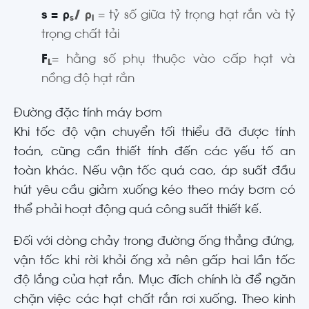
s = ρ
/ ρ
= tỷ số giữa tỷ trọng hạt rắn và tỷ
s
l
trọng chất tải
F
= hằng số phụ thuộc vào cấp hạt và
L
nồng độ hạt rắn
Đường đặc tính máy bơm
Khi tốc độ vận chuyển tối thiểu đã được tính
toán, cũng cần thiết tính đến các yếu tố an
toàn khác. Nếu vận tốc quá cao, áp suất đầu
hút yêu cầu giảm xuống kéo theo máy bơm có
thể phải hoạt động quá công suất thiết kế.
Đối với dòng chảy trong đường ống thẳng đứng,
vận tốc khi rời khỏi ống xả nên gấp hai lần tốc
độ lắng của hạt rắn. Mục đích chính là để ngăn
chặn việc các hạt chất rắn rơi xuống. Theo kinh