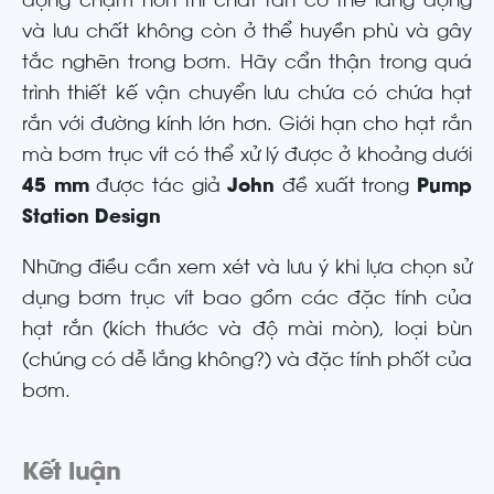
động chậm hơn thì chất rắn có thể lắng đọng
và lưu chất không còn ở thể huyền phù và gây
tắc nghẽn trong bơm. Hãy cẩn thận trong quá
trình thiết kế vận chuyển lưu chứa có chứa hạt
rắn với đường kính lớn hơn. Giới hạn cho hạt rắn
mà bơm trục vít có thể xử lý được ở khoảng dưới
45 mm
được tác giả
John
đề xuất trong
Pump
Station Design
Những điều cần xem xét và lưu ý khi lựa chọn sử
dụng bơm trục vít bao gồm các đặc tính của
hạt rắn (kích thước và độ mài mòn), loại bùn
(chúng có dễ lắng không?) và đặc tính phốt của
bơm.
Kết luận