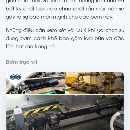
giữa các thuỳ và thân bơm thường khá nhỏ và
bất kỳ chất bùn nào chứa chất rắn mài mòn sẽ
gây ra sự bào mòn mạnh cho các bơm này.
Những điều cần xem xét và lưu ý khi lựa chọn sử
dụng bơm cánh khế bao gồm loại bùn và đặc
tính hạt rắn trong nó.
Bơm trục vít