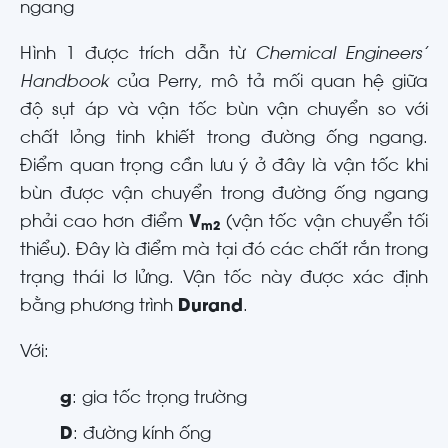
ngang
Hình 1 được trích dẫn từ
Chemical Engineers’
Handbook
của Perry, mô tả mối quan hệ giữa
độ sụt áp và vận tốc bùn vận chuyển so với
chất lỏng tinh khiết trong đường ống ngang.
Điểm quan trọng cần lưu ý ở đây là vận tốc khi
bùn được vận chuyển trong đường ống ngang
phải cao hơn điểm
V
(vận tốc vận chuyển tối
m2
thiểu). Đây là điểm mà tại đó các chất rắn trong
trạng thái lơ lửng. Vận tốc này được xác định
bằng phương trình
Durand
.
Với:
g
: gia tốc trọng trường
D
: đường kính ống