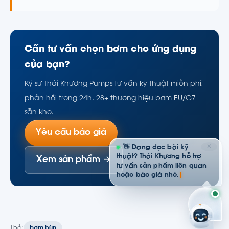
Cần tư vấn chọn bơm cho ứng dụng
của bạn?
Kỹ sư Thái Khương Pumps tư vấn kỹ thuật miễn phí,
phản hồi trong 24h. 28+ thương hiệu bơm EU/G7
sẵn kho.
Yêu cầu báo giá
✕
👋 Đang đọc bài kỹ
thuật? Thái Khương hỗ trợ
Xem sản phẩm →
tư vấn sản phẩm liên quan
hoặc báo giá nhé.
Thẻ:
bơm bùn