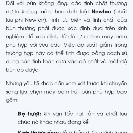
Đối với bùn không lắng, các tính chất thường
được không tuân theo định luật
Newton
(chất
lưu phi Newton). Tính lưu biến và tính chất của
bùn thường phải được xác định dựa trên kinh
nghiệm để xác định, từ đó lựa chọn máy bơm
phù hợp với yêu cầu. Việc áp suất giảm trong
trường hợp này có thể tính được bằng cách sử
dụng các tính toán dựa vào độ nhớt và mật độ
bùn đo được.
Những yếu tố khác cần xem xét trước khi chuyển
sang lựa chọn máy bơm hút bùn phù hợp bao
gồm:
Độ trượt:
khi vận tốc hạt rắn và chất lưu
chứa nó khác nhau đáng kể