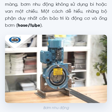
màng, bơm nhu động không sử dụng bi hoặc
van một chiều. Một cách dễ hiểu, những bộ
phận duy nhất cần bảo trì là động cơ và ống
bơm (
hose/tube
).
Bơm nhu động