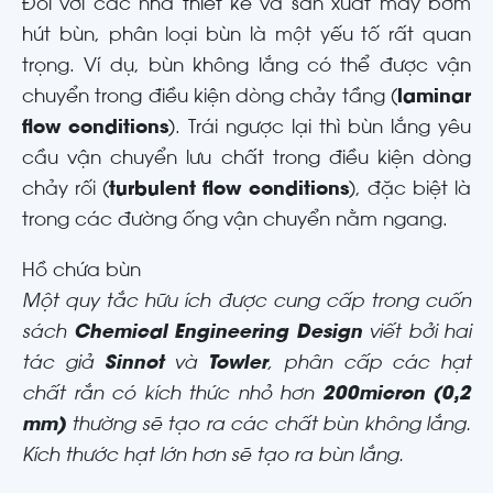
Đối với các nhà thiết kế và sản xuất máy bơm
hút bùn, phân loại bùn là một yếu tố rất quan
trọng. Ví dụ, bùn không lắng có thể được vận
chuyển trong điều kiện dòng chảy tầng (
laminar
flow conditions
). Trái ngược lại thì bùn lắng yêu
cầu vận chuyển lưu chất trong điều kiện dòng
chảy rối (
turbulent flow conditions
), đặc biệt là
trong các đường ống vận chuyển nằm ngang.
Hồ chứa bùn
Một quy tắc hữu ích được cung cấp trong cuốn
sách
Chemical Engineering Design
viết bởi hai
tác giả
Sinnot
và
Towler
, phân cấp các hạt
chất rắn có kích thức nhỏ hơn
200micron (0,2
mm)
thường ​sẽ tạo ra các chất bùn không lắng.
Kích thước hạt lớn hơn sẽ tạo ra bùn lắng.