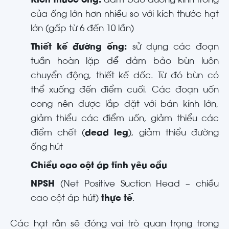
Kích thước ống:
đảm bảo đường kính trong
của ống lớn hơn nhiều so với kích thước hạt
lớn (gấp từ 6 đến 10 lần)
Thiết kế đường ống:
sử dụng các đoạn
tuần hoàn lặp để đảm bảo bùn luôn
chuyển động, thiết kế dốc. Từ đó bùn có
thể xuống đến điểm cuối. Các đoạn uốn
cong nên được lắp đặt với bán kính lớn,
giảm thiểu các điểm uốn, giảm thiểu các
điểm chết (
dead leg
), giảm thiểu đường
ống hút
Chiều cao cột áp tĩnh yêu cầu
NPSH
(Net Positive Suction Head – chiều
cao cột áp hút)
thực tế
.
Các hạt rắn sẽ đóng vai trò quan trọng trong