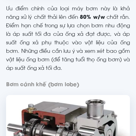
Ưu điểm chính của loại máy bơm này là khả
năng xử lý chất thải lên đến
80% w/w
chất rắn.
Điểm hạn chế trong sự lựa chọn bơm nhu động
là áp suất tối đa của ống xả đạt được, và áp
suất ống xả phụ thuộc vào vật liệu của ống
bơm. Những điều cần lưu ý và xem xét bao gồm
vật liệu ống bơm (để tăng tuổi thọ ống bơm) và
áp suất ống xả tối đa.
Bơm cánh khế (bơm lobe)