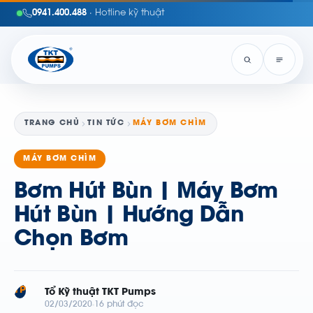
0941.400.488
· Hotline kỹ thuật
TRANG CHỦ
TIN TỨC
MÁY BƠM CHÌM
MÁY BƠM CHÌM
Bơm Hút Bùn | Máy Bơm
Hút Bùn | Hướng Dẫn
Chọn Bơm
TP
Tổ Kỹ thuật TKT Pumps
02/03/2020
16 phút đọc