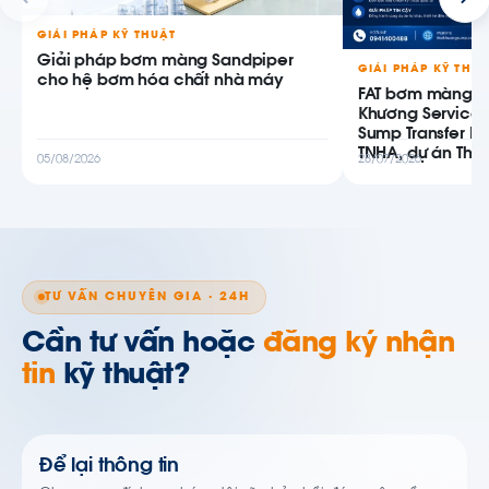
GIẢI PHÁP KỸ THUẬT
Giải pháp bơm màng Sandpiper
GIẢI PHÁP KỸ THU
cho hệ bơm hóa chất nhà máy
FAT bơm màng AB
Khương Service
Sump Transfer P
TNHA, dự án Thiê
05/08/2026
28/07/2026
TƯ VẤN CHUYÊN GIA · 24H
Cần tư vấn hoặc
đăng ký nhận
tin
kỹ thuật?
Để lại thông tin