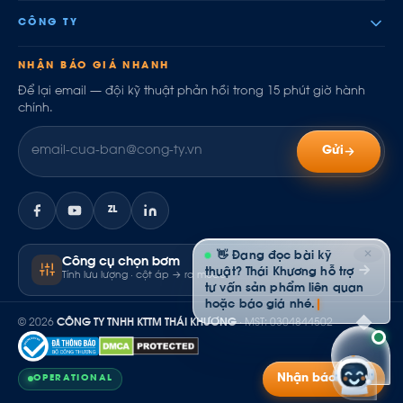
CÔNG TY
NHẬN BÁO GIÁ NHANH
Để lại email — đội kỹ thuật phản hồi trong 15 phút giờ hành
chính.
Gửi
ZL
✕
👋 Đang đọc bài kỹ
Công cụ chọn bơm
thuật? Thái Khương hỗ trợ
Tính lưu lượng · cột áp → ra model
tư vấn sản phẩm liên quan
hoặc báo giá nhé.
© 2026
CÔNG TY TNHH KTTM THÁI KHƯƠNG
· MST: 0304844502
Nhận báo giá
OPERATIONAL