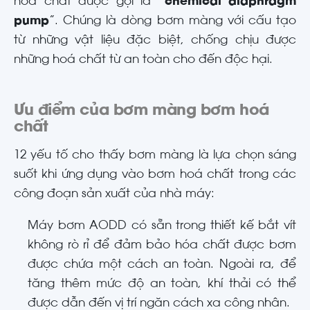
hoá chất được gọi là “
chemical diaphragm
pump
”. Chúng là dòng bơm màng với cấu tạo
từ những vật liệu đặc biệt, chống chịu được
những hoá chất từ an toàn cho đến độc hại.
Ưu điểm của bơm màng bơm hoá
chất
12 yếu tố cho thấy bơm màng là lựa chọn sáng
suốt khi ứng dụng vào bơm hoá chất trong các
công đoạn sản xuất của nhà máy:
Máy bơm AODD có sẵn trong thiết kế bắt vít
không rò rỉ để đảm bảo hóa chất được bơm
được chứa một cách an toàn. Ngoài ra, để
tăng thêm mức độ an toàn, khí thải có thể
được dẫn đến vị trí ngăn cách xa công nhân.