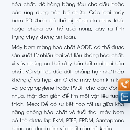
hóa chất, dỡ hàng bằng tàu chở dầu hoặc
các ứng dụng trên bể chứa. Các loại máy
bơm PD khác có thể bị hỏng do chạy khô,
hoặc chúng có thể quá nóng, gây ra tình
trạng chạy không an toàn.
Máy bơm màng hoá chất AODD có thể được
sản xuất từ ​​nhiều loại vật liệu kháng hóa chất,
vì vậy chúng có thể xử lý hầu hết mọi loại hóa
chất. Với vật liệu đúc ướt, chẳng hạn như thép
không gỉ và hợp kim C cho máy bơm kim loại
và polypropylene hoặc PVDF cho các đơn vị
nhựa, thật đơn giản để tìm một vật liệu tương
thích. Mẹo: Để có sự kết hợp tối ưu giữa khả
năng chống hóa chất và tuổi thọ, máy bơm
có thể được lắp FKM, PTFE, EPDM, Santoprene
hoặc các loại đệm và chất đàn hồi khác.