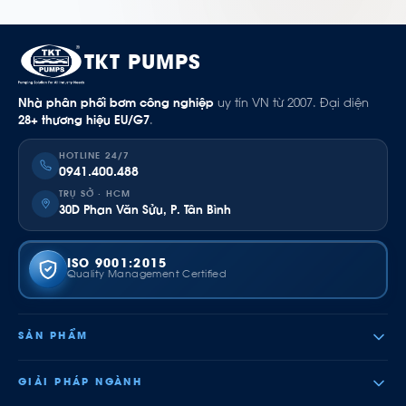
TKT PUMPS
Nhà phân phối bơm công nghiệp
uy tín VN từ 2007. Đại diện
28+ thương hiệu EU/G7
.
HOTLINE 24/7
0941.400.488
TRỤ SỞ · HCM
30D Phan Văn Sửu, P. Tân Bình
ISO 9001:2015
Quality Management Certified
SẢN PHẨM
GIẢI PHÁP NGÀNH