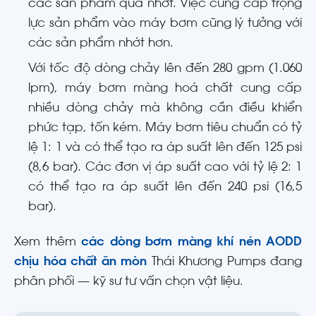
các sản phẩm quá nhớt. Việc cung cấp trọng
lực sản phẩm vào máy bơm cũng lý tưởng với
các sản phẩm nhớt hơn.
Với tốc độ dòng chảy lên đến 280 gpm (1.060
lpm), máy bơm màng hoá chất cung cấp
nhiều dòng chảy mà không cần điều khiển
phức tạp, tốn kém. Máy bơm tiêu chuẩn có tỷ
lệ 1: 1 và có thể tạo ra áp suất lên đến 125 psi
(8,6 bar). Các đơn vị áp suất cao với tỷ lệ 2: 1
có thể tạo ra áp suất lên đến 240 psi (16,5
bar).
Xem thêm
các dòng bơm màng khí nén AODD
chịu hóa chất ăn mòn
Thái Khương Pumps đang
phân phối — kỹ sư tư vấn chọn vật liệu.