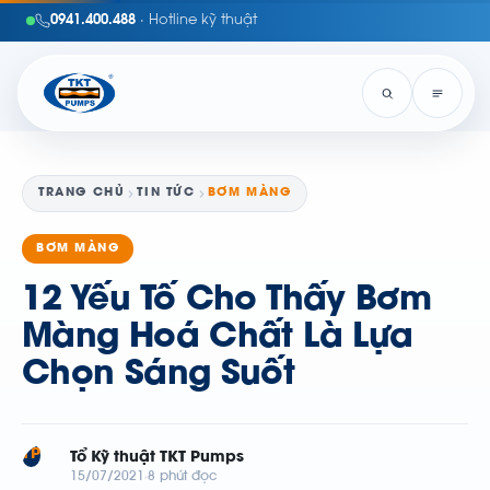
0941.400.488
· Hotline kỹ thuật
TRANG CHỦ
TIN TỨC
BƠM MÀNG
BƠM MÀNG
12 Yếu Tố Cho Thấy Bơm
Màng Hoá Chất Là Lựa
Chọn Sáng Suốt
TP
Tổ Kỹ thuật TKT Pumps
15/07/2021
8 phút đọc