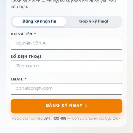
Chọn mục đích — chúng tôi sẽ phản hồi đúng yêu cầu
của bạn.
Đăng ký nhận tin
Góp ý kỹ thuật
HỌ VÀ TÊN *
SỐ ĐIỆN THOẠI
EMAIL *
ĐĂNG KÝ NGAY
Hoặc gọi trực tiếp
0941 400 488
— luôn có chuyên gia trực 24/7.