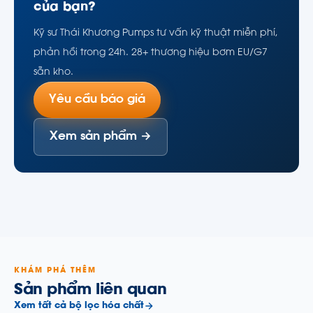
của bạn?
Kỹ sư Thái Khương Pumps tư vấn kỹ thuật miễn phí,
phản hồi trong 24h. 28+ thương hiệu bơm EU/G7
sẵn kho.
Yêu cầu báo giá
Xem sản phẩm →
KHÁM PHÁ THÊM
Sản phẩm liên quan
Xem tất cả bộ lọc hóa chất