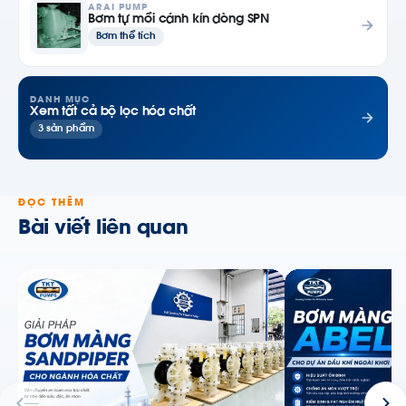
ARAI PUMP
Bơm tự mồi cánh kín dòng SPN
Bơm thể tích
DANH MỤC
Xem tất cả bộ lọc hóa chất
3 sản phẩm
ĐỌC THÊM
Bài viết liên quan