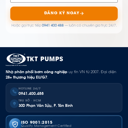
ĐĂNG KÝ NGAY
Hoặc gọi trực tiếp
0941 400 488
— luôn có chuyên gia trực 24/7.
TKT PUMPS
Nhà phân phối bơm công nghiệp
uy tín VN từ 2007. Đại diện
28+ thương hiệu EU/G7
.
HOTLINE 24/7
0941.400.488
TRỤ SỞ · HCM
30D Phan Văn Sửu, P. Tân Bình
ISO 9001:2015
Quality Management Certified