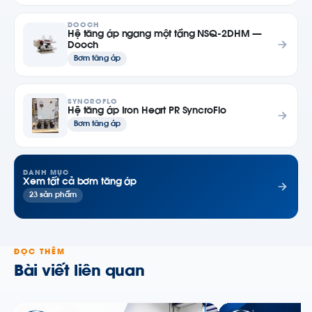
DOOCH
Hệ tăng áp ngang một tầng NSQ-2DHM —
Dooch
Bơm tăng áp
SYNCROFLO
Hệ tăng áp Iron Heart PR SyncroFlo
Bơm tăng áp
DANH MỤC
Xem tất cả bơm tăng áp
23 sản phẩm
ĐỌC THÊM
Bài viết liên quan