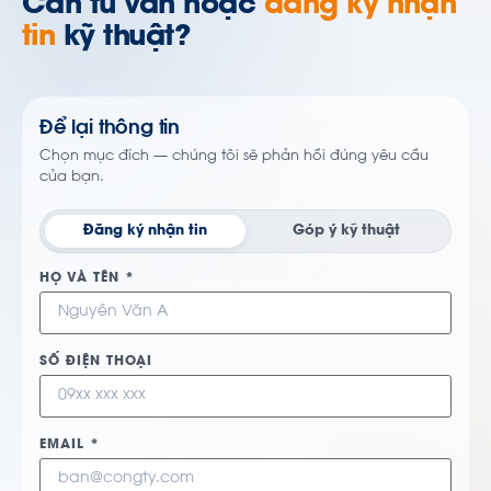
Cần tư vấn hoặc
đăng ký nhận
tin
kỹ thuật?
Để lại thông tin
Chọn mục đích — chúng tôi sẽ phản hồi đúng yêu cầu
của bạn.
Đăng ký nhận tin
Góp ý kỹ thuật
HỌ VÀ TÊN *
SỐ ĐIỆN THOẠI
EMAIL *