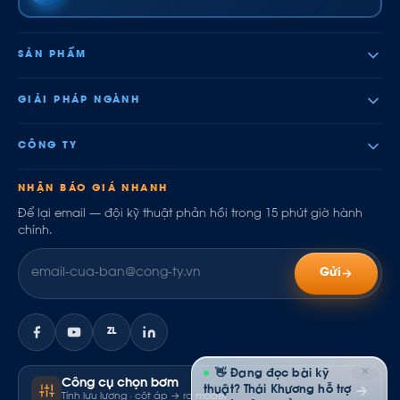
SẢN PHẨM
GIẢI PHÁP NGÀNH
CÔNG TY
NHẬN BÁO GIÁ NHANH
Để lại email — đội kỹ thuật phản hồi trong 15 phút giờ hành
chính.
Gửi
ZL
✕
👋 Đang đọc bài kỹ
Công cụ chọn bơm
thuật? Thái Khương hỗ trợ
Tính lưu lượng · cột áp → ra model