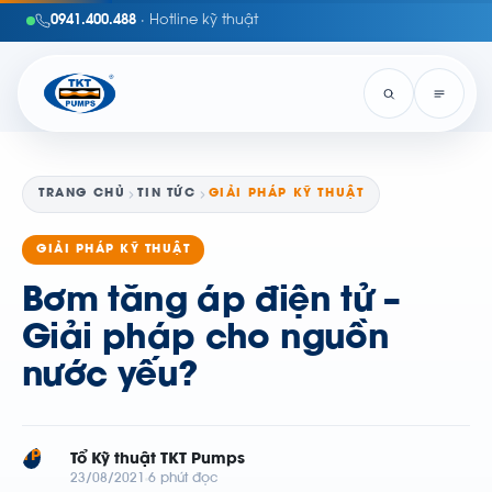
0941.400.488
· Hotline kỹ thuật
TRANG CHỦ
TIN TỨC
GIẢI PHÁP KỸ THUẬT
GIẢI PHÁP KỸ THUẬT
Bơm tăng áp điện tử –
Giải pháp cho nguồn
nước yếu?
TP
Tổ Kỹ thuật TKT Pumps
23/08/2021
6 phút đọc