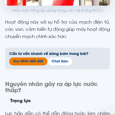
Máy bơm tăng áp dùng trong các hệ thống PCCC
Hoạt động này với sự hỗ trợ của mạch điện tử,
các van, cảm biến tự động giúp máy hoạt động
chuyển mạch chính xác hơn.
Cần tư vấn nhanh về dòng bơm trong bài?
Gọi 0941.400.488
Chat Zalo
Nguyên nhân gây ra áp lực nước
thấp?
Trọng lực
Lực hấp dẫn có thể dẫn động hoặc làm chậm