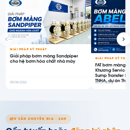
GIẢI PHÁP KỸ THUẬT
Giải pháp bơm màng Sandpiper
GIẢI PHÁP KỸ THU
cho hệ bơm hóa chất nhà máy
FAT bơm màng AB
Khương Service
Sump Transfer P
TNHA, dự án Thiê
05/08/2026
28/07/2026
TƯ VẤN CHUYÊN GIA · 24H