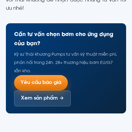
với Thái Khương để nhận được những tư vấn tối
ưu nhé!
Cần tư vấn chọn bơm cho ứng dụng
của bạn?
Kỹ sư Thái Khương Pumps tư vấn kỹ thuật miễn phí,
phản hồi trong 24h. 28+ thương hiệu bơm EU/G7
sẵn kho.
Yêu cầu báo giá
Xem sản phẩm →