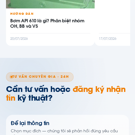
HƯỚNG DẪN
Bơm API 610 là gì? Phân biệt nhóm
OH, BB và VS
20/07/2026
17/07/2026
TƯ VẤN CHUYÊN GIA · 24H
Cần tư vấn hoặc
đăng ký nhận
tin
kỹ thuật?
Để lại thông tin
Chọn mục đích — chúng tôi sẽ phản hồi đúng yêu cầu