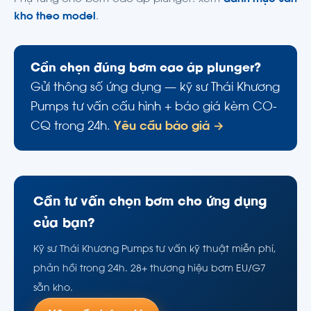
kho theo model
.
Cần chọn đúng bơm cao áp plunger?
Gửi thông số ứng dụng — kỹ sư Thái Khương
Pumps tư vấn cấu hình + báo giá kèm CO-
CQ trong 24h.
Yêu cầu báo giá →
Cần tư vấn chọn bơm cho ứng dụng
của bạn?
Kỹ sư Thái Khương Pumps tư vấn kỹ thuật miễn phí,
phản hồi trong 24h. 28+ thương hiệu bơm EU/G7
sẵn kho.