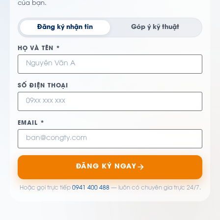
của bạn.
Đăng ký nhận tin
Góp ý kỹ thuật
HỌ VÀ TÊN *
SỐ ĐIỆN THOẠI
EMAIL *
ĐĂNG KÝ NGAY
Hoặc gọi trực tiếp
0941 400 488
— luôn có chuyên gia trực 24/7.