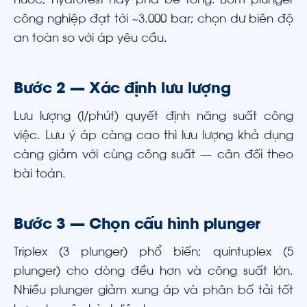
nước, hydrotest hay phá bê tông. Bơm plunger
công nghiệp đạt tới ~3.000 bar; chọn dư biên độ
an toàn so với áp yêu cầu.
Bước 2 — Xác định lưu lượng
Lưu lượng (l/phút) quyết định năng suất công
việc. Lưu ý áp càng cao thì lưu lượng khả dụng
càng giảm với cùng công suất — cân đối theo
bài toán.
Bước 3 — Chọn cấu hình plunger
Triplex (3 plunger) phổ biến; quintuplex (5
plunger) cho dòng đều hơn và công suất lớn.
Nhiều plunger giảm xung áp và phân bố tải tốt