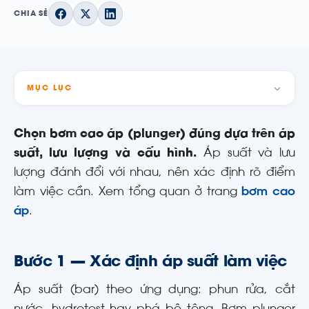
CHIA SẺ
MỤC LỤC
Chọn bơm cao áp (plunger) đúng dựa trên áp
suất, lưu lượng và cấu hình.
Áp suất và lưu
lượng đánh đổi với nhau, nên xác định rõ điểm
làm việc cần. Xem tổng quan ở trang
bơm cao
áp
.
Bước 1 — Xác định áp suất làm việc
Áp suất (bar) theo ứng dụng: phun rửa, cắt