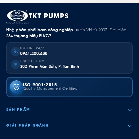
TKT PUMPS
Nhà phân phối bơm công nghiệp
uy tín VN từ 2007. Đại diện
28+ thương hiệu EU/G7
.
HOTLINE 24/7
0941.400.488
TRỤ SỞ · HCM
30D Phan Văn Sửu, P. Tân Bình
ISO 9001:2015
Quality Management Certified
SẢN PHẨM
GIẢI PHÁP NGÀNH