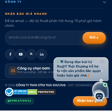
CÔNG TY
NHẬN BÁO GIÁ NHANH
Để lại email — đội kỹ thuật phản hồi trong 15 phút giờ hành
chính.
Gửi
ZL
✕
👋 Đang đọc bài kỹ
thuật? Thái Khương hỗ trợ
Công cụ chọn bơm
tư vấn sản phẩm liên quan
Tính lưu lượng · cột áp → ra model
hoặc báo giá nhé.
© 2026
CÔNG TY TNHH KTTM THÁI KHƯƠNG
· MST: 0304844502
Nhận báo giá
OPERATIONAL