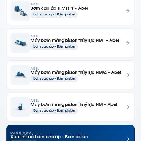
ABEL
Bơm cao áp HP/ HPT – Abel
Bơm cao áp - Bơm piston
ABEL
Máy bơm màng piston thủy lực HMT – Abel
Bơm cao áp - Bơm piston
ABEL
Máy bơm màng piston thủy lực HMQ – Abel
Bơm cao áp - Bơm piston
ABEL
Máy bơm màng piston thuỷ lực HM – Abel
Bơm cao áp - Bơm piston
DANH MỤC
Xem tất cả bơm cao áp - Bơm piston