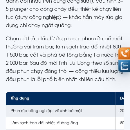
đánh đổi nhau trên cùng công suất), cấu hình 3–
5 plunger cho dòng chảy đều, thiết kế chạy liên
tục (duty công nghiệp) — khác hẳn máy rửa gia
dụng chỉ chạy ngắt quãng.
Chọn cỡ bắt đầu từ ứng dụng: phun rửa bề mặt
thường vài trăm bar, làm sạch trao đổi nhiệt 800–
1.500 bar, cắt và phá bê tông bằng tia nước trên
2.000 bar. Sau đó mới tính lưu lượng theo số súng/
đầu phun chạy đồng thời — cộng thiếu lưu lượng
đầu phun là lỗi phổ biến nhất khi lên cấu hình.
Ứng dụng
Dải 
Phun rửa công nghiệp, vệ sinh bề mặt
200 –
Làm sạch trao đổi nhiệt, đường ống
800 –