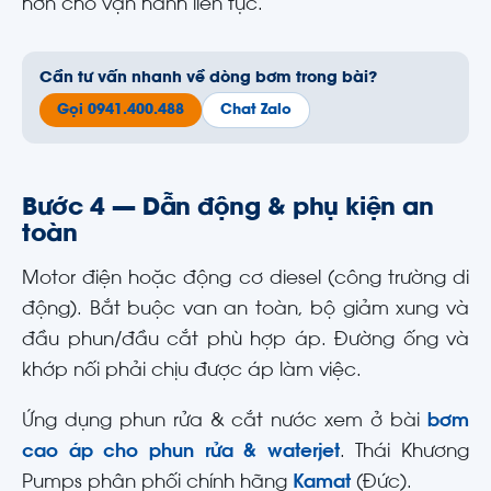
hơn cho vận hành liên tục.
Cần tư vấn nhanh về dòng bơm trong bài?
Gọi 0941.400.488
Chat Zalo
Bước 4 — Dẫn động & phụ kiện an
toàn
Motor điện hoặc động cơ diesel (công trường di
động). Bắt buộc van an toàn, bộ giảm xung và
đầu phun/đầu cắt phù hợp áp. Đường ống và
khớp nối phải chịu được áp làm việc.
Ứng dụng phun rửa & cắt nước xem ở bài
bơm
cao áp cho phun rửa & waterjet
. Thái Khương
Pumps phân phối chính hãng
Kamat
(Đức).