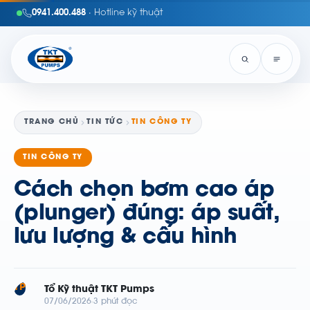
0941.400.488
· Hotline kỹ thuật
TRANG CHỦ
TIN TỨC
TIN CÔNG TY
TIN CÔNG TY
Cách chọn bơm cao áp
(plunger) đúng: áp suất,
lưu lượng & cấu hình
TP
Tổ Kỹ thuật TKT Pumps
07/06/2026
3 phút đọc