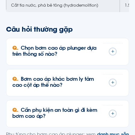
Cắt tia nước, phá bê tông (hydrodemolition)
1.500
Câu hỏi thường gặp
Chọn bơm cao áp plunger dựa
+
trên thông số nào?
Bơm cao áp khác bơm ly tâm
+
cao cột áp thế nào?
Cần phụ kiện an toàn gì đi kèm
+
bơm cao áp?
Phụ tùng cho bơm cao áp plunger: xem
danh mục sẵn