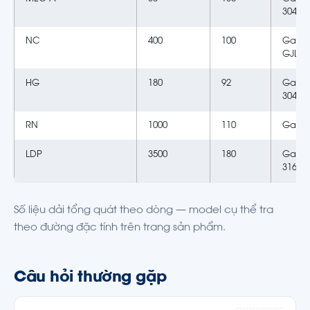
304
NC
400
100
Gang 
GJL-2
HG
180
92
Gang 
304
RN
1000
110
Gang
LDP
3500
180
Gang 
316
Số liệu dải tổng quát theo dòng — model cụ thể tra
theo đường đặc tính trên trang sản phẩm.
Câu hỏi thường gặp