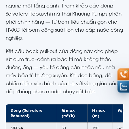
ngang một tầng cánh, tham khảo các dòng
Salvatore Robuschi mà Thái Khương Pumps phân
phối chính hãng — từ bơm tiêu chuẩn gọn cho
HVAC tới bơm công suất lớn cho cấp nước công
nghiệp.
Kết cấu back pull-out của dòng này cho phép
rút cụm trục–cánh ra bảo trì mà không tháo
đường ống — yếu tố đáng cân nhắc nếu nhà
máy bảo trì thường xuyên. Khi đọc bảng, đối
chiếu điểm vận hành của hệ với vùng giữa của
dải, không chọn model chạy sát biên:
Dòng (Salvatore
Q max
H max
Vật li
Robuschi)
(m³/h)
(m)
MEC-A
30
130
Gang 