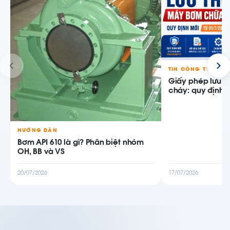
TIN CÔNG TY
Giấy phép lưu 
cháy: quy định m
HƯỚNG DẪN
Bơm API 610 là gì? Phân biệt nhóm
OH, BB và VS
20/07/2026
17/07/2026