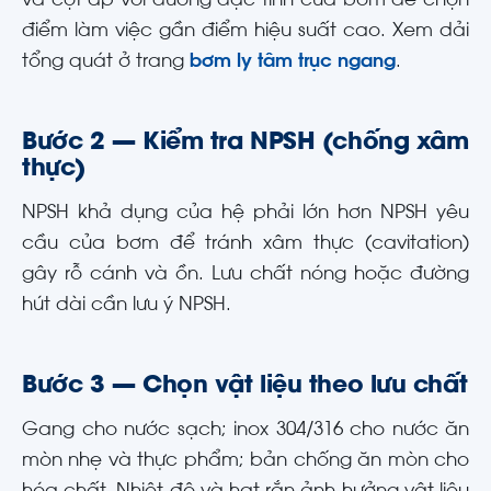
và cột áp với đường đặc tính của bơm để chọn
điểm làm việc gần điểm hiệu suất cao. Xem dải
tổng quát ở trang
bơm ly tâm trục ngang
.
Bước 2 — Kiểm tra NPSH (chống xâm
thực)
NPSH khả dụng của hệ phải lớn hơn NPSH yêu
cầu của bơm để tránh xâm thực (cavitation)
gây rỗ cánh và ồn. Lưu chất nóng hoặc đường
hút dài cần lưu ý NPSH.
Bước 3 — Chọn vật liệu theo lưu chất
Gang cho nước sạch; inox 304/316 cho nước ăn
mòn nhẹ và thực phẩm; bản chống ăn mòn cho