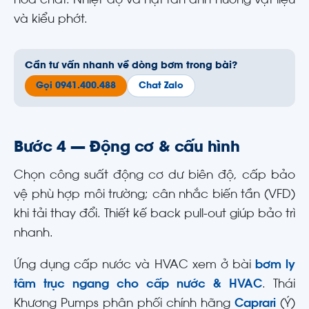
hóa chất. Nhiệt độ và hạt rắn ảnh hưởng vật liệu
và kiểu phớt.
Cần tư vấn nhanh về dòng bơm trong bài?
Gọi 0941.400.488
Chat Zalo
Bước 4 — Động cơ & cấu hình
Chọn công suất động cơ dư biên độ, cấp bảo
vệ phù hợp môi trường; cân nhắc biến tần (VFD)
khi tải thay đổi. Thiết kế back pull-out giúp bảo trì
nhanh.
Ứng dụng cấp nước và HVAC xem ở bài
bơm ly
tâm trục ngang cho cấp nước & HVAC
. Thái
Khương Pumps phân phối chính hãng
Caprari
(Ý)