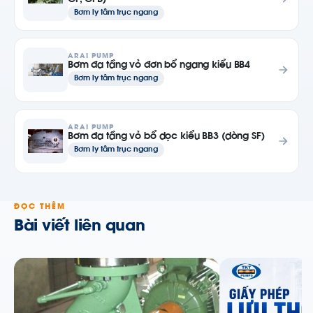
CF, CFB)
Bơm ly tâm trục ngang
ARAI PUMP
Bơm đa tầng vỏ đơn bổ ngang kiểu BB4
Bơm ly tâm trục ngang
ARAI PUMP
Bơm đa tầng vỏ bổ dọc kiểu BB3 (dòng SF)
Bơm ly tâm trục ngang
ĐỌC THÊM
Bài viết liên quan