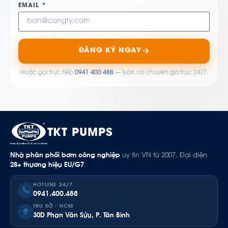
EMAIL *
ĐĂNG KÝ NGAY
Hoặc gọi trực tiếp
0941 400 488
— luôn có chuyên gia trực 24/7.
TKT PUMPS
Nhà phân phối bơm công nghiệp
uy tín VN từ 2007. Đại diện
28+ thương hiệu EU/G7
.
HOTLINE 24/7
0941.400.488
TRỤ SỞ · HCM
30D Phan Văn Sửu, P. Tân Bình