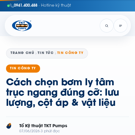
0941.400.488
· Hotline kỹ thuật
TRANG CHỦ
TIN TỨC
TIN CÔNG TY
TIN CÔNG TY
Cách chọn bơm ly tâm
trục ngang đúng cỡ: lưu
lượng, cột áp & vật liệu
TP
Tổ Kỹ thuật TKT Pumps
07/06/2026
3 phút đọc