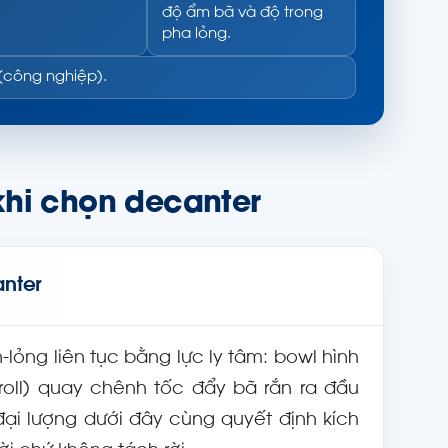
độ ẩm bã và độ trong
pha lỏng.
 (công nghiệp).
khi chọn decanter
anter
-lỏng liên tục bằng lực ly tâm: bowl hình
croll) quay chênh tốc đẩy bã rắn ra đầu
đại lượng dưới đây cùng quyết định kích