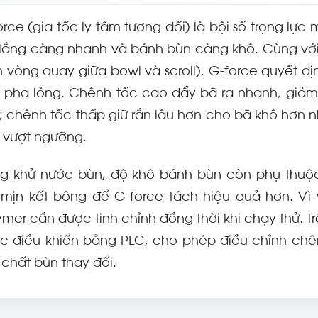
orce (gia tốc ly tâm tương đối) là bội số trọng lực 
 lắng càng nhanh và bánh bùn càng khô. Cùng với ch
h vòng quay giữa bowl và scroll), G-force quyết đ
 pha lỏng. Chênh tốc cao đẩy bã ra nhanh, giảm
; chênh tốc thấp giữ rắn lâu hơn cho bã khô hơn 
 vượt ngưỡng.
ng khử nước bùn, độ khô bánh bùn còn phụ thuộc
 mịn kết bông để G-force tách hiệu quả hơn. Vì 
ymer cần được tinh chỉnh đồng thời khi chạy thử. T
c điều khiển bằng PLC, cho phép điều chỉnh chê
 chất bùn thay đổi.