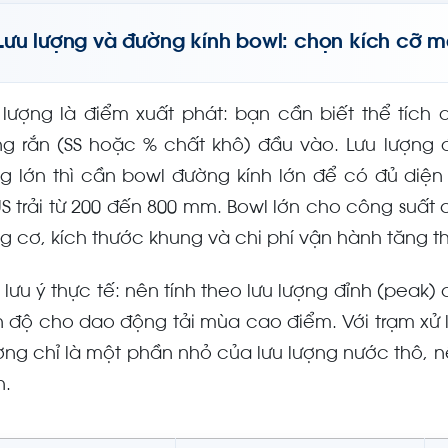
Lưu lượng và đường kính bowl: chọn kích cỡ m
 lượng là điểm xuất phát: bạn cần biết thể tích 
ng rắn (SS hoặc % chất khô) đầu vào. Lưu lượn
g lớn thì cần bowl đường kính lớn để có đủ diện t
S trải từ 200 đến 800 mm. Bowl lớn cho công suất
g cơ, kích thước khung và chi phí vận hành tăng 
 lưu ý thực tế: nên tính theo lưu lượng đỉnh (peak)
n độ cho dao động tải mùa cao điểm. Với trạm xử l
ờng chỉ là một phần nhỏ của lưu lượng nước thô, n
n.