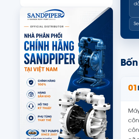
dả
Se
Bốn
01
Máy
côn
côn