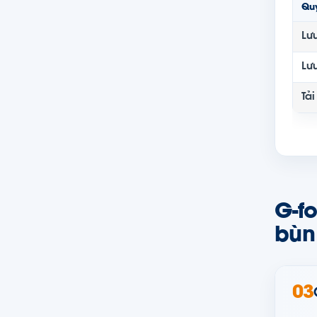
Qu
Lưu
Lư
Tả
G-fo
bùn
03