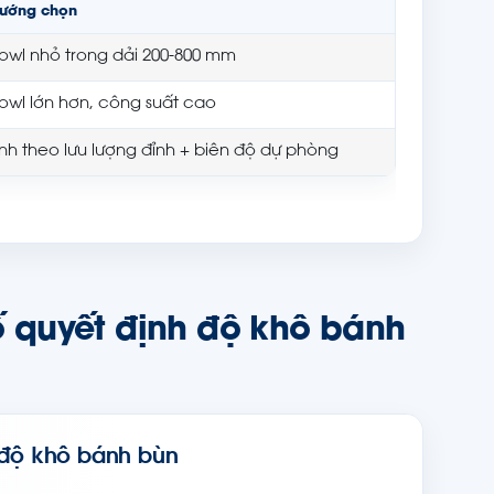
ướng chọn
owl nhỏ trong dải 200-800 mm
owl lớn hơn, công suất cao
ính theo lưu lượng đỉnh + biên độ dự phòng
tố quyết định độ khô bánh
h độ khô bánh bùn