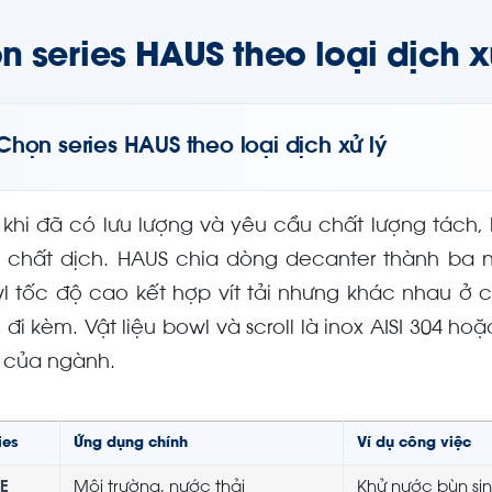
n series HAUS theo loại dịch x
Chọn series HAUS theo loại dịch xử lý
 khi đã có lưu lượng và yêu cầu chất lượng tách, 
 chất dịch. HAUS chia dòng decanter thành ba 
l tốc độ cao kết hợp vít tải nhưng khác nhau ở cấ
n đi kèm. Vật liệu bowl và scroll là inox AISI 304
h của ngành.
ies
Ứng dụng chính
Ví dụ công việc
E
Môi trường, nước thải
Khử nước bùn sin