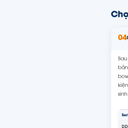
Chọ
04
Sau
bản
bow
kiệ
sin
Ser
DD