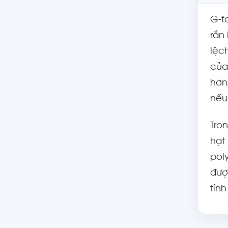
G-f
rắn
lệc
của
hơn
nếu
Tro
hạt
pol
đượ
tính