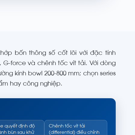
ớp bốn thông số cốt lõi với đặc tính
), G-force và chênh tốc vít tải. Với dòng
ường kính bowl 200-800 mm; chọn series
phẩm hay công nghiệp.
e quyết định độ
Chênh tốc vít tải
ánh bùn sau khử
(differential) điều chỉnh