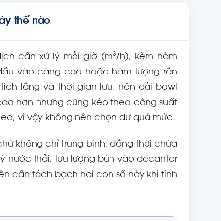
áy thế nào
dịch cần xử lý mỗi giờ (m³/h), kèm hàm
g đầu vào càng cao hoặc hàm lượng rắn
ích lắng và thời gian lưu, nên dải bowl
 cao hơn nhưng cũng kéo theo công suất
theo, vì vậy không nên chọn dư quá mức.
 chứ không chỉ trung bình, đồng thời chừa
ý nước thải, lưu lượng bùn vào decanter
ên cần tách bạch hai con số này khi tính