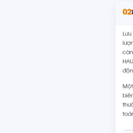
02
Lưu
lượ
càn
HAU
độn
Một
biê
thư
toá