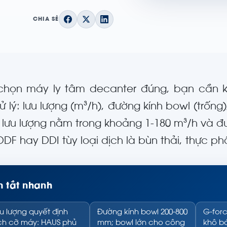
CHIA SẺ
chọn máy ly tâm decanter đúng, bạn cần kh
ử lý: lưu lượng (m³/h), đường kính bowl (trống
 lưu lượng nằm trong khoảng 1-180 m³/h và đ
DDF hay DDI tùy loại dịch là bùn thải, thực 
 tắt nhanh
u lượng quyết định
Đường kính bowl 200-800
G-forc
ch cỡ máy: HAUS phủ
mm; bowl lớn cho công
khô b