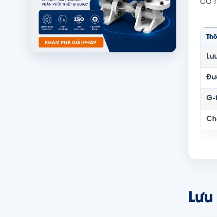
cỡ 
Th
Lư
Đư
G-
Chê
Lưu