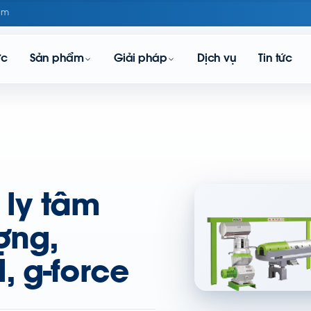
om
ực
Sản phẩm
Giải pháp
Dịch vụ
Tin tức
ly tâm
ợng,
, g-force