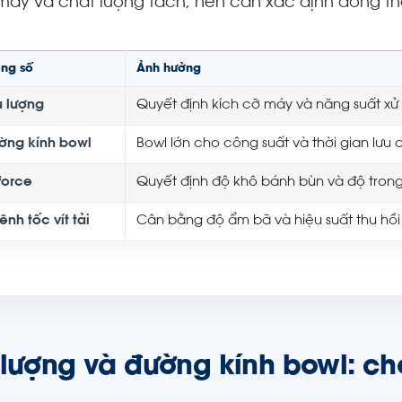
máy và chất lượng tách, nên cần xác định đồng thờ
ông số
Ảnh hưởng
u lượng
Quyết định kích cỡ máy và năng suất xử 
ờng kính bowl
Bowl lớn cho công suất và thời gian lưu
force
Quyết định độ khô bánh bùn và độ tron
nh tốc vít tải
Cân bằng độ ẩm bã và hiệu suất thu hồi
 lượng và đường kính bowl: ch