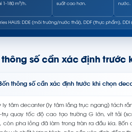
i 1-180 m³/h.
suất cao hơn.
nước.
ries HAUS: DDE (môi trường/nước thải), DDF (thực phẩm), DDI
 thông số cần xác định trước 
Bốn thông số cần xác định trước khi chọn dec
 ly tâm decanter (ly tâm lắng trục ngang) tách rắn
-trụ quay tốc độ cao tạo trường G lớn, vít tải (s
, còn pha lỏng đã làm trong tràn ra đầu kia. Bốn 