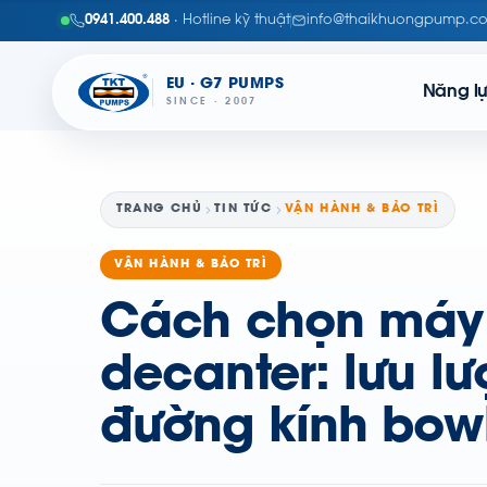
0941.400.488
· Hotline kỹ thuật
info@thaikhuongpump.c
EU · G7 PUMPS
Năng l
SINCE · 2007
TRANG CHỦ
TIN TỨC
VẬN HÀNH & BẢO TRÌ
VẬN HÀNH & BẢO TRÌ
Cách chọn máy 
decanter: lưu lư
đường kính bowl