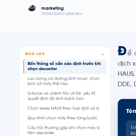
MA
marketing
19/06/2026
9 phút đọc
Đ
ể 
MỤC LỤC
dịch x
Bốn thông số cần xác định trước khi
chọn decanter
HAUS,
Lưu lượng và đường kính bowl: chọn
DDE, 
kích cỡ máy thế nào
G-force và chênh tốc vít tải: yếu tố
quyết định độ khô bánh bùn
Chọn series HAUS theo loại dịch xử lý
Tóm
Quy trình chọn máy theo từng bước
Lư
Câu hỏi thường gặp khi chọn máy ly
tâm decanter
kí