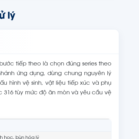
ử lý
bước tiếp theo là chọn đúng series theo
nhánh ứng dụng, dùng chung nguyên lý
u hình vệ sinh, vật liệu tiếp xúc và phụ
 hoặc 316 tùy mức độ ăn mòn và yêu cầu vệ
h học, bùn hóa lý