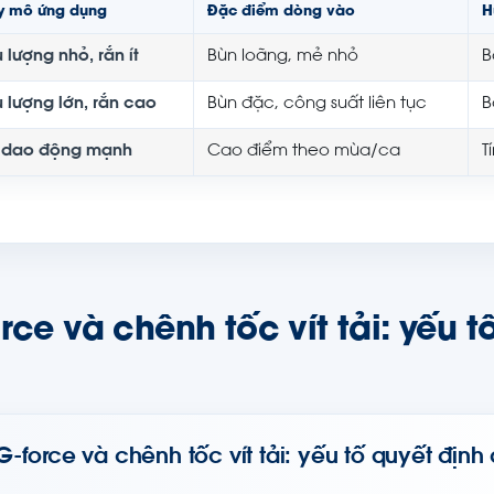
y mô ứng dụng
Đặc điểm dòng vào
H
 lượng nhỏ, rắn ít
Bùn loãng, mẻ nhỏ
B
u lượng lớn, rắn cao
Bùn đặc, công suất liên tục
B
i dao động mạnh
Cao điểm theo mùa/ca
T
rce và chênh tốc vít tải: yếu 
G-force và chênh tốc vít tải: yếu tố quyết địn