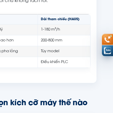
i chứ không tách rời.
Dải tham chiếu (HAUS)
lý
1-180 m³/h
 cao hơn
200-800 mm
g pha lỏng
Tùy model
Điều khiển PLC
ọn kích cỡ máy thế nào