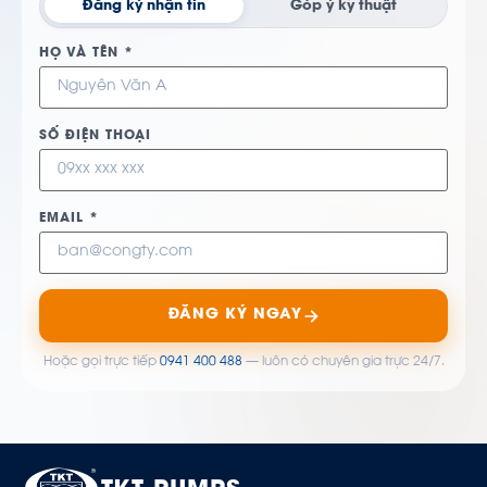
Đăng ký nhận tin
Góp ý kỹ thuật
HỌ VÀ TÊN *
SỐ ĐIỆN THOẠI
EMAIL *
ĐĂNG KÝ NGAY
Hoặc gọi trực tiếp
0941 400 488
— luôn có chuyên gia trực 24/7.