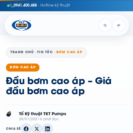
0941.400.488
· Hotline kỹ thuật
TRANG CHỦ
TIN TỨC
BƠM CAO ÁP
BƠM CAO ÁP
Đầu bơm cao áp – Giá
đầu bơm cao áp
TP
Tổ Kỹ thuật TKT Pumps
28/01/2021
6 phút đọc
CHIA SẺ