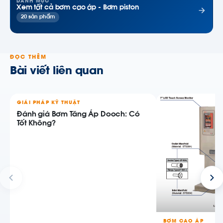
DANH MỤC
Xem tất cả bơm cao áp - Bơm piston
20 sản phẩm
ĐỌC THÊM
Bài viết liên quan
GIẢI PHÁP KỸ THUẬT
Đánh giá Bơm Tăng Áp Dooch: Có
Tốt Không?
BƠM CAO ÁP