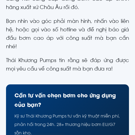
hãng xuất xứ Châu Âu rồi đó.
Bạn nhìn vào góc phải màn hình, nhấn vào liên
hệ, hoặc gọi vào số hotline và đề nghị báo giá
đầu bơm cao áp với công suất mà bạn cần
nhé!
Thái Khương Pumps tin rằng sẽ đáp ứng được
mọi yêu cầu về công suất mà bạn đưa ra!
Cần tư vấn chọn bơm cho ứng dụng
của bạn?
Kỹ sư Thái Khương Pumps tư vấn kỹ thuật miễn phí,
phản hồi trong 24h. 28+ thương hiệu bơm EU/G7
sẵn kho.