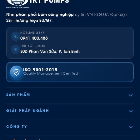
TKT PUMPS
Nhà phân phối bơm công nghiệp
uy tín VN từ 2007. Đại diện
28+ thương hiệu EU/G7
.
HOTLINE 24/7
0941.400.488
TRỤ SỞ · HCM
30D Phan Văn Sửu, P. Tân Bình
ISO 9001:2015
Quality Management Certified
SẢN PHẨM
GIẢI PHÁP NGÀNH
CÔNG TY