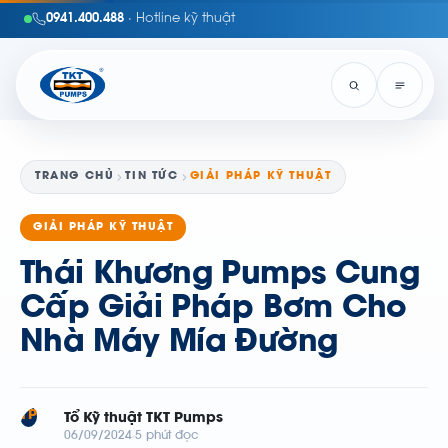
0941.400.488
· Hotline kỹ thuật
TRANG CHỦ
TIN TỨC
GIẢI PHÁP KỸ THUẬT
GIẢI PHÁP KỸ THUẬT
Thái Khương Pumps Cung
Cấp Giải Pháp Bơm Cho
Nhà Máy Mía Đường
TP
Tổ Kỹ thuật TKT Pumps
06/09/2024
5 phút đọc