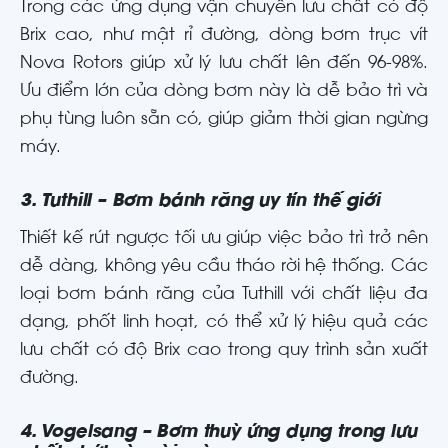
Trong các ứng dụng vận chuyển lưu chất có độ
Brix cao, như mật rỉ đường, dòng bơm trục vít
Nova Rotors giúp xử lý lưu chất lên đến 96-98%.
Ưu điểm lớn của dòng bơm này là dễ bảo trì và
phụ tùng luôn sẵn có, giúp giảm thời gian ngừng
máy.
3. Tuthill – Bơm bánh răng uy tín thế giới
Thiết kế rút ngược tối ưu giúp việc bảo trì trở nên
dễ dàng, không yêu cầu tháo rời hệ thống. Các
loại bơm bánh răng của Tuthill với chất liệu đa
dạng, phốt linh hoạt, có thể xử lý hiệu quả các
lưu chất có độ Brix cao trong quy trình sản xuất
đường.
4. Vogelsang – Bơm thuỳ ứng dụng trong lưu