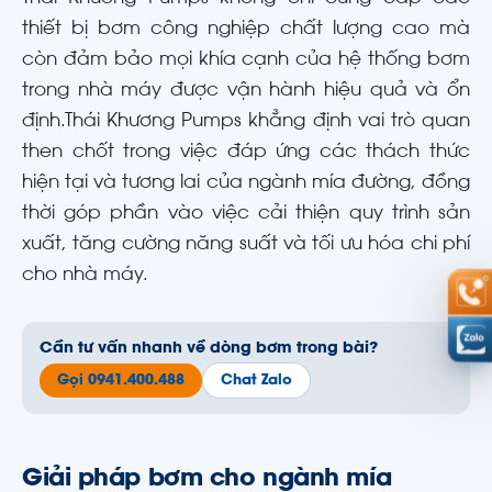
thiết bị bơm công nghiệp chất lượng cao mà
còn đảm bảo mọi khía cạnh của hệ thống bơm
trong nhà máy được vận hành hiệu quả và ổn
định.
Thái Khương Pumps khẳng định vai trò quan
then chốt trong việc đáp ứng các thách thức
hiện tại và tương lai của ngành mía đường, đồng
thời góp phần vào
việc cải thiện quy trình sản
xuất, tăng cường năng suất và tối ưu hóa chi phí
cho nhà máy.
Cần tư vấn nhanh về dòng bơm trong bài?
Gọi 0941.400.488
Chat Zalo
Giải pháp bơm cho ngành mía