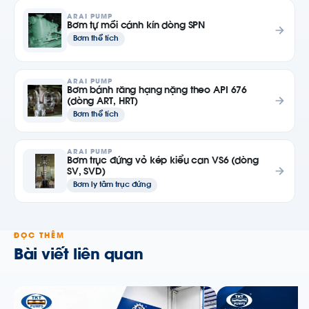
ARAI PUMP
Bơm tự mồi cánh kín dòng SPN
Bơm thể tích
ARAI PUMP
Bơm bánh răng hạng nặng theo API 676
(dòng ART, HRT)
Bơm thể tích
ARAI PUMP
Bơm trục đứng vỏ kép kiểu can VS6 (dòng
SV, SVD)
Bơm ly tâm trục đứng
ĐỌC THÊM
Bài viết liên quan