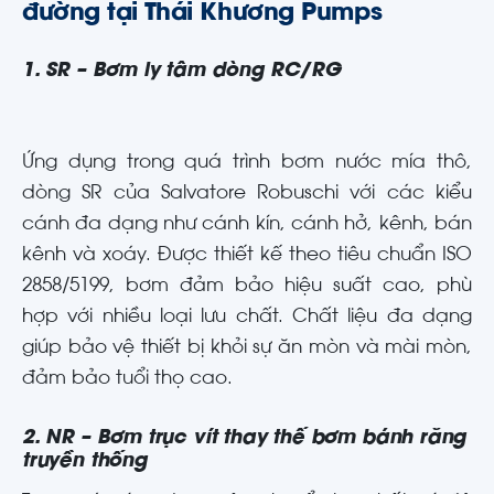
đường tại Thái Khương Pumps
1. SR – Bơm ly tâm dòng RC/RG
Ứng dụng trong quá trình bơm nước mía thô,
dòng SR của Salvatore Robuschi với các kiểu
cánh đa dạng như cánh kín, cánh hở, kênh, bán
kênh và xoáy. Được thiết kế theo tiêu chuẩn ISO
2858/5199, bơm đảm bảo hiệu suất cao, phù
hợp với nhiều loại lưu chất. Chất liệu đa dạng
giúp bảo vệ thiết bị khỏi sự ăn mòn và mài mòn,
đảm bảo tuổi thọ cao.
2. NR – Bơm trục vít thay thế bơm bánh răng
truyền thống