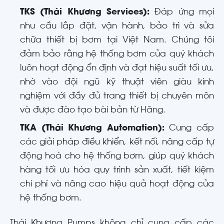
TKS (Thái Khương Services):
Đáp ứng mọi
nhu cầu lắp đặt, vận hành, bảo trì và sửa
chữa thiết bị bơm tại Việt Nam. Chúng tôi
đảm bảo rằng hệ thống bơm của quý khách
luôn hoạt động ổn định và đạt hiệu suất tối ưu,
nhờ vào đội ngũ kỹ thuật viên giàu kinh
nghiệm với đầy đủ trang thiết bị chuyên môn
và được đào tạo bài bản từ Hãng.
TKA (Thái Khương Automation):
Cung cấp
các giải pháp điều khiển, kết nối, nâng cấp tự
động hoá cho hệ thống bơm, giúp quý khách
hàng tối ưu hóa quy trình sản xuất, tiết kiệm
chi phí và nâng cao hiệu quả hoạt động của
hệ thống bơm.
Thái Khương Pumps không chỉ cung cấp các