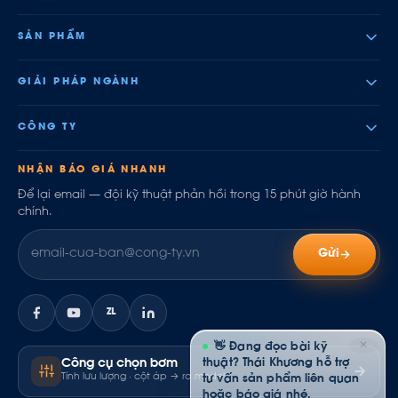
SẢN PHẨM
GIẢI PHÁP NGÀNH
CÔNG TY
NHẬN BÁO GIÁ NHANH
Để lại email — đội kỹ thuật phản hồi trong 15 phút giờ hành
chính.
Gửi
ZL
✕
👋 Đang đọc bài kỹ
thuật? Thái Khương hỗ trợ
Công cụ chọn bơm
Tính lưu lượng · cột áp → ra model
tư vấn sản phẩm liên quan
hoặc báo giá nhé.