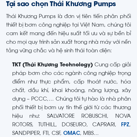
Tại sao chọn Thái Khương Pumps
Thái Khương Pumps là đơn vị tiên tiến phân phối
thiết bị bơm công nghiệp tại Việt Nam, chúng tôi
cam kết mang đến hiệu suất tối ưu và sự bền bỉ
cho mọi quy trình sản xuất trong nhà máy với nền
tảng vững chắc và hệ sinh thái toàn diện:
TKT (Thái Khương Technology)
Cung cấp giải
pháp bơm cho các ngành công nghiệp trọng
điểm như thực phẩm, cấp thoát nước, hóa
chất, dầu khí, khai khoáng, năng lượng, xây
dựng – PCCC,… Chúng tôi tự hào là nhà phân
phối thiết bị bơm uy tín thế giới từ các thương
hiệu như: SALVATORE ROBUSCHI, NOVA
ROTORS, TUTHILL, DOSEURO, CAPRARI,
FPZ
,
SANDPIPER, FTI, CSF,
OMAC
, MBS…