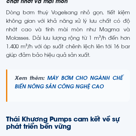
chất nhớt và mài mòn
Dòng bơm thuỳ Vogelsang nhỏ gọn, tiết kiệm
không gian với khả năng xử lý lưu chất có độ
nhớt cao và tính mài mòn như Magma và
Molasses. Dải lưu lượng rộng từ 1 m³/h đến hơn
1.400 m³/h với áp suất chênh lệch lên tới 16 bar
giúp đảm bảo hiệu quả sản xuất.
Xem thêm:
MÁY BƠM CHO NGÀNH CHẾ
BIẾN NÔNG SẢN CÔNG NGHỆ CAO
Thái Khương Pumps cam kết về sự
phát triển bền vững