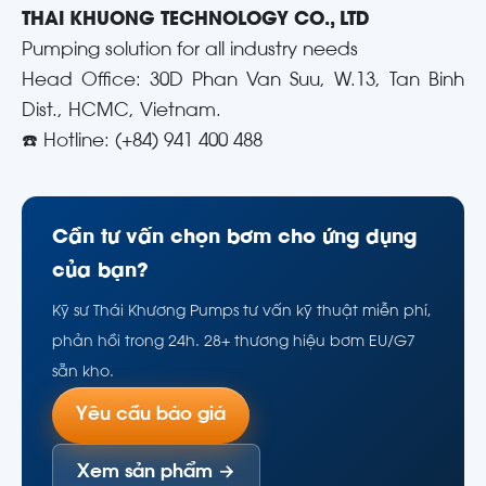
THAI KHUONG TECHNOLOGY CO., LTD
Pumping solution for all industry needs
Head Office: 30D Phan Van Suu, W.13, Tan Binh
Dist., HCMC, Vietnam.
☎️ Hotline: (+84) 941 400 488
Cần tư vấn chọn bơm cho ứng dụng
của bạn?
Kỹ sư Thái Khương Pumps tư vấn kỹ thuật miễn phí,
phản hồi trong 24h. 28+ thương hiệu bơm EU/G7
sẵn kho.
Yêu cầu báo giá
Xem sản phẩm →