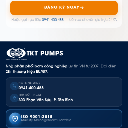
ĐĂNG KÝ NGAY
Hoặc gọi trực tiếp
0941 400 488
— luôn có chuyên gia trực 24/7.
TKT PUMPS
Nhà phân phối bơm công nghiệp
uy tín VN từ 2007. Đại diện
28+ thương hiệu EU/G7
.
HOTLINE 24/7
0941.400.488
TRỤ SỞ · HCM
30D Phan Văn Sửu, P. Tân Bình
ISO 9001:2015
Quality Management Certified