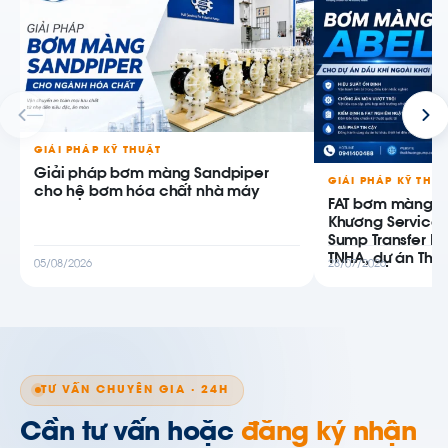
GIẢI PHÁP KỸ THUẬT
Giải pháp bơm màng Sandpiper
GIẢI PHÁP KỸ THU
cho hệ bơm hóa chất nhà máy
FAT bơm màng AB
Khương Service
Sump Transfer P
TNHA, dự án Thiê
05/08/2026
28/07/2026
TƯ VẤN CHUYÊN GIA · 24H
Cần tư vấn hoặc
đăng ký nhận