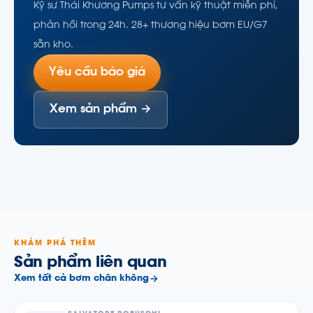
Kỹ sư Thái Khương Pumps tư vấn kỹ thuật miễn phí,
phản hồi trong 24h. 28+ thương hiệu bơm EU/G7
sẵn kho.
Yêu cầu báo giá
Xem sản phẩm →
KHÁM PHÁ THÊM
Sản phẩm liên quan
Xem tất cả bơm chân không