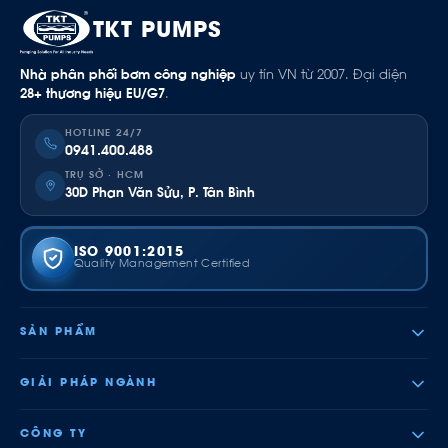
TKT PUMPS
Nhà phân phối bơm công nghiệp
uy tín VN từ 2007. Đại diện
28+ thương hiệu EU/G7
.
HOTLINE 24/7
0941.400.488
TRỤ SỞ · HCM
30D Phan Văn Sửu, P. Tân Bình
ISO 9001:2015
Quality Management Certified
SẢN PHẨM
GIẢI PHÁP NGÀNH
CÔNG TY