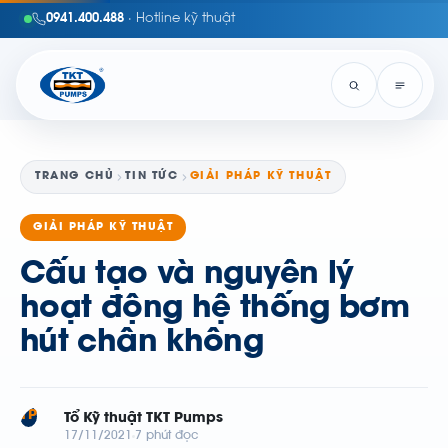
0941.400.488
· Hotline kỹ thuật
TRANG CHỦ
TIN TỨC
GIẢI PHÁP KỸ THUẬT
GIẢI PHÁP KỸ THUẬT
Cấu tạo và nguyên lý
hoạt động hệ thống bơm
hút chân không
TP
Tổ Kỹ thuật TKT Pumps
17/11/2021
7 phút đọc