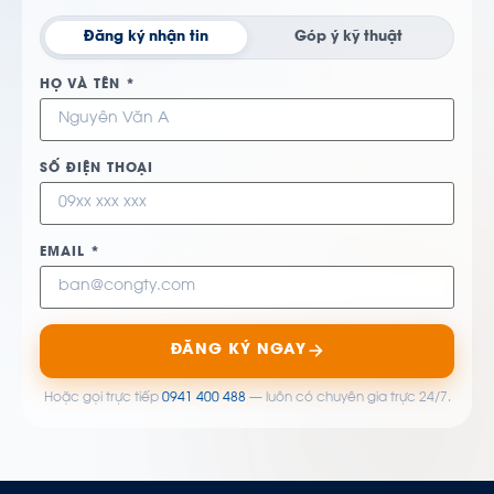
Đăng ký nhận tin
Góp ý kỹ thuật
HỌ VÀ TÊN *
SỐ ĐIỆN THOẠI
EMAIL *
ĐĂNG KÝ NGAY
Hoặc gọi trực tiếp
0941 400 488
— luôn có chuyên gia trực 24/7.