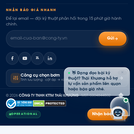
NHẬN BÁO GIÁ NHANH
Để lại email — đội kỹ thuật phản hồi trong 15 phút giờ hành
chính.
Gửi
ZL
✕
👋 Đang đọc bài kỹ
Công cụ chọn bơm
thuật? Thái Khương hỗ trợ
Tính lưu lượng · cột áp → ra model
tư vấn sản phẩm liên quan
hoặc báo giá nhé.
© 2026
CÔNG TY TNHH KTTM THÁI KHƯƠNG
· MST: 0304844502
Nhận báo giá
OPERATIONAL