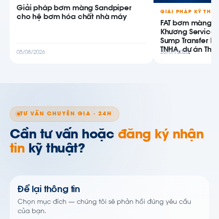
Giải pháp bơm màng Sandpiper
GIẢI PHÁP KỸ THU
cho hệ bơm hóa chất nhà máy
FAT bơm màng AB
Khương Service
Sump Transfer P
TNHA, dự án Thiê
05/08/2026
28/07/2026
TƯ VẤN CHUYÊN GIA · 24H
Cần tư vấn hoặc
đăng ký nhận
tin
kỹ thuật?
Để lại thông tin
Chọn mục đích — chúng tôi sẽ phản hồi đúng yêu cầu
của bạn.