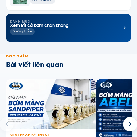
Bơm thể tích
DANH MỤC
Xem tất cả bơm chân không
3 sản phẩm
ĐỌC THÊM
Bài viết liên quan
GIẢI PHÁP KỸ THUẬT