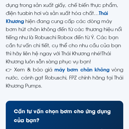
dụng trong sản xuất giấy, chế biến thực phẩm,
điện tuabin hơi và sản xuất hóa chất…
Thái
Khương
hiện đang cung cấp các dòng máy
bơm hút chân không đến từ các thương hiệu nổi
tiếng như là Robuschi Robox đến từ Ý. Các bạn
cần tư vấn chi tiết, cụ thể cho nhu cầu của bạn
thì hãy liên hệ ngay với Thái Khương nhé!Thái
Khương luôn sẵn sàng phục vụ bạn!
👉 Xem & báo giá
máy bơm chân không
vòng
nước, cánh gạt Robuschi, FPZ chính hãng tại Thái
Khương Pumps.
Cần tư vấn chọn bơm cho ứng dụng
của bạn?