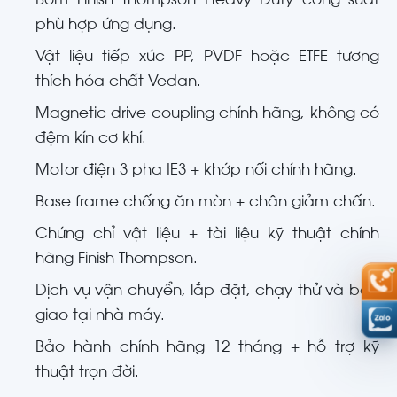
Bơm Finish Thompson Heavy Duty công suất
phù hợp ứng dụng.
Vật liệu tiếp xúc PP, PVDF hoặc ETFE tương
thích hóa chất Vedan.
Magnetic drive coupling chính hãng, không có
đệm kín cơ khí.
Motor điện 3 pha IE3 + khớp nối chính hãng.
Base frame chống ăn mòn + chân giảm chấn.
Chứng chỉ vật liệu + tài liệu kỹ thuật chính
hãng Finish Thompson.
Dịch vụ vận chuyển, lắp đặt, chạy thử và bàn
giao tại nhà máy.
Bảo hành chính hãng 12 tháng + hỗ trợ kỹ
thuật trọn đời.