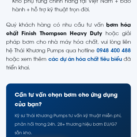
Kho phụ tùng chính hãng tại Việt Nam + bảo
hành + hỗ trợ kỹ thuật trọn đời.
Quý khách hàng có nhu cầu tư vấn
bơm hóa
chất Finish Thompson Heavy Duty
hoặc giải
pháp bơm cho nhà máy hóa chất, vui lòng liên
hệ Thái Khương Pumps qua hotline
0948 400 488
hoặc xem thêm
các dự án hóa chất tiêu biểu
đã
triển khai.
Cần tư vấn chọn bơm cho ứng dụng
của bạn?
Kỹ sư Thái Khương Pumps tư vấn kỹ thuật miễn phí,
phản hồi trong 24h. 28+ thương hiệu bơm EU/G7
sẵn kho.