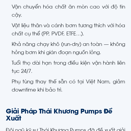
Vận chuyển hóa chất ăn mòn cao với độ tin
cậy.
Vật liệu thân và cánh bơm tương thích với hóa
chất cụ thể (PP, PVDF, ETFE…).
Khả năng chạy khô (run-dry) an toàn — không
hỏng bơm khi gián đoạn nguồn lỏng.
Tuổi thọ dài hạn trong điều kiện vận hành liên
tục 24/7.
Phụ tùng thay thế sẵn có tại Việt Nam, giảm
downtime khi bảo trì.
Giải Pháp Thái Khương Pumps Đề
Xuất
Đội ngũ kỹ sư Thái Khương Pumps đã đề xuất giải