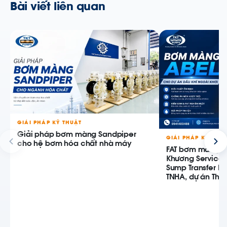
Bài viết liên quan
GIẢI PHÁP KỸ THUẬT
Giải pháp bơm màng Sandpiper
GIẢI PHÁP KỸ THU
cho hệ bơm hóa chất nhà máy
FAT bơm màng AB
Khương Service
Sump Transfer P
TNHA, dự án Thiê