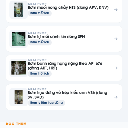
ARAI PUMP
Bơm muối nóng chảy HTS (dòng APV, KNV)
Bơm thể tích
ARAI PUMP
Bơm tự mồi cánh kín dòng SPN
Bơm thể tích
ARAI PUMP
Bơm bánh răng hạng nặng theo API 676
(dòng ART, HRT)
Bơm thể tích
ARAI PUMP
Bơm trục đứng vỏ kép kiểu can VS6 (dòng
SV, SVD)
Bơm ly tâm trục đứng
ĐỌC THÊM