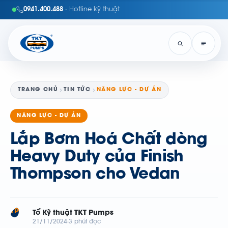
0941.400.488
· Hotline kỹ thuật
TRANG CHỦ
TIN TỨC
NĂNG LỰC - DỰ ÁN
NĂNG LỰC - DỰ ÁN
Lắp Bơm Hoá Chất dòng
Heavy Duty của Finish
Thompson cho Vedan
TP
Tổ Kỹ thuật TKT Pumps
21/11/2024
3 phút đọc