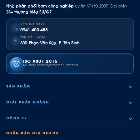
Nhà phân phối bơm công nghiệp
uy tín VN từ 2007. Đại diện
28+ thương hiệu EU/G7
.
HOTLINE 24/7
0941.400.488
TRỤ SỞ · HCM
30D Phan Văn Sửu, P. Tân Bình
ISO 9001:2015
Quality Management Certified
SẢN PHẨM
GIẢI PHÁP NGÀNH
CÔNG TY
NHẬN BÁO GIÁ NHANH