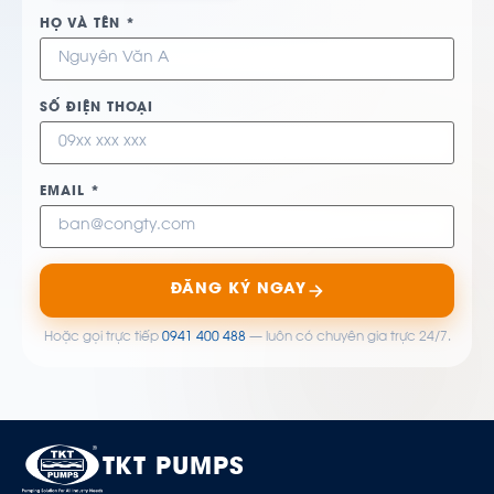
HỌ VÀ TÊN *
SỐ ĐIỆN THOẠI
EMAIL *
ĐĂNG KÝ NGAY
Hoặc gọi trực tiếp
0941 400 488
— luôn có chuyên gia trực 24/7.
TKT PUMPS