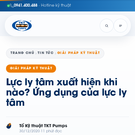
0941.400.488
· Hotline kỹ thuật
TRANG CHỦ
TIN TỨC
GIẢI PHÁP KỸ THUẬT
GIẢI PHÁP KỸ THUẬT
Lực ly tâm xuất hiện khi
nào? Ứng dụng của lực ly
tâm
TP
Tổ Kỹ thuật TKT Pumps
30/12/2020
11 phút đọc