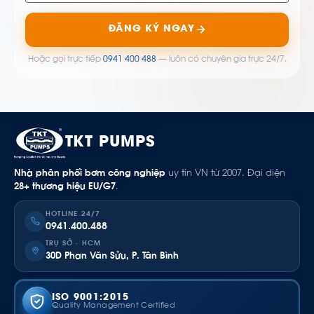
ĐĂNG KÝ NGAY
Hoặc gọi trực tiếp
0941 400 488
— luôn có chuyên gia trực 24/7.
TKT PUMPS
Nhà phân phối bơm công nghiệp
uy tín VN từ 2007. Đại diện
28+ thương hiệu EU/G7
.
HOTLINE 24/7
0941.400.488
TRỤ SỞ · HCM
30D Phan Văn Sửu, P. Tân Bình
ISO 9001:2015
Quality Management Certified