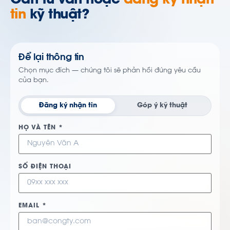
Cần tư vấn hoặc
đăng ký nhận
tin
kỹ thuật?
Để lại thông tin
Chọn mục đích — chúng tôi sẽ phản hồi đúng yêu cầu
của bạn.
Đăng ký nhận tin
Góp ý kỹ thuật
HỌ VÀ TÊN *
SỐ ĐIỆN THOẠI
EMAIL *