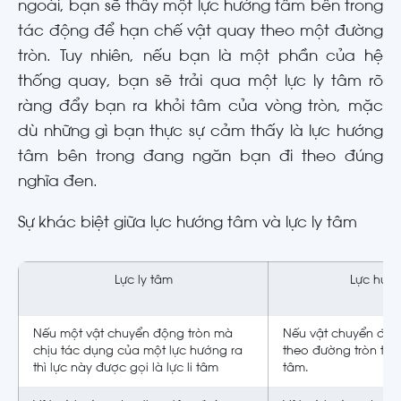
ngoài, bạn sẽ thấy một lực hướng tâm bên trong
tác động để hạn chế vật quay theo một đường
tròn. Tuy nhiên, nếu bạn là một phần của hệ
thống quay, bạn sẽ trải qua một lực ly tâm rõ
ràng đẩy bạn ra khỏi tâm của vòng tròn, mặc
dù những gì bạn thực sự cảm thấy là lực hướng
tâm bên trong đang ngăn bạn đi theo đúng
nghĩa đen.
Sự khác biệt giữa lực hướng tâm và lực ly tâm
Lực ly tâm
Lực hướ
Nếu một vật chuyển động tròn mà
Nếu vật chuyển độn
chịu tác dụng của một lực hướng ra
theo đường tròn thì 
thì lực này được gọi là lực li tâm
tâm.