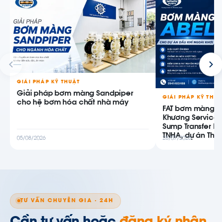
GIẢI PHÁP KỸ THUẬT
Giải pháp bơm màng Sandpiper
GIẢI PHÁP KỸ THU
cho hệ bơm hóa chất nhà máy
FAT bơm màng AB
Khương Service
Sump Transfer P
TNHA, dự án Thiê
05/08/2026
28/07/2026
TƯ VẤN CHUYÊN GIA · 24H