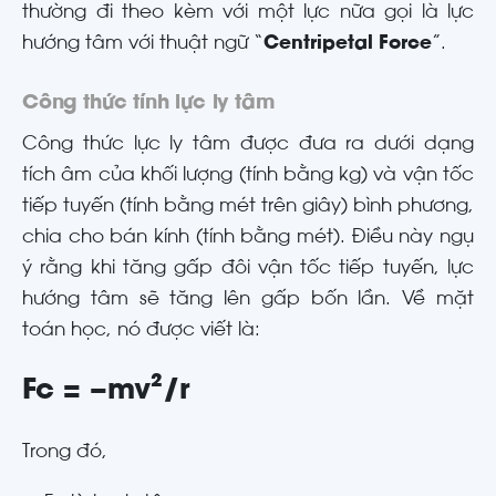
thường đi theo kèm với một lực nữa gọi là lực
hướng tâm với thuật ngữ “
Centripetal Force
”.
Công thức tính lực ly tâm
Công thức lực ly tâm được đưa ra dưới dạng
tích âm của khối lượng (tính bằng kg) và vận tốc
tiếp tuyến (tính bằng mét trên giây) bình phương,
chia cho bán kính (tính bằng mét). Điều này ngụ
ý rằng khi tăng gấp đôi vận tốc tiếp tuyến, lực
hướng tâm sẽ tăng lên gấp bốn lần. Về mặt
toán học, nó được viết là:
Fc = −mv
²/
r
Trong đó,