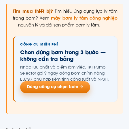
Tìm mua thiết bị?
Tìm hiểu ứng dụng lực ly tâm
trong bơm? Xem
máy bơm ly tâm công nghiệp
— nguyên lý và dải sản phẩm bơm ly tâm.
CÔNG CỤ MIỄN PHÍ
Chọn đúng bơm trong 3 bước —
không cần tra bảng
Nhập lưu chất và điểm làm việc, TKT Pump
Selector gợi ý ngay dòng bơm chính hãng
EU/G7 phù hợp kèm tính công suất và NPSH.
Dùng công cụ chọn bơm →