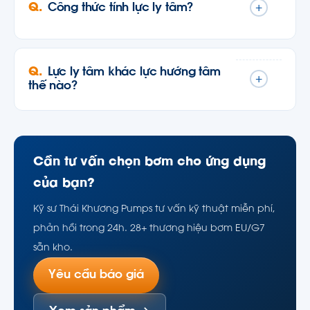
Công thức tính lực ly tâm?
+
Lực ly tâm khác lực hướng tâm
+
thế nào?
Cần tư vấn chọn bơm cho ứng dụng
của bạn?
Kỹ sư Thái Khương Pumps tư vấn kỹ thuật miễn phí,
phản hồi trong 24h. 28+ thương hiệu bơm EU/G7
sẵn kho.
Yêu cầu báo giá