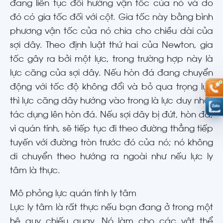
đang liên tục đổi hướng vận tốc của nó và do
đó có gia tốc đối với cột. Gia tốc này bằng bình
phương vận tốc của nó chia cho chiều dài của
sợi dây. Theo định luật thứ hai của Newton, gia
tốc gây ra bởi một lực, trong trường hợp này là
lực căng của sợi dây. Nếu hòn đá đang chuyển
động với tốc độ không đổi và bỏ qua trọng lực
thì lực căng dây hướng vào trong là lực duy nhất
tác dụng lên hòn đá. Nếu sợi dây bị đứt, hòn đá,
vì quán tính, sẽ tiếp tục đi theo đường thẳng tiếp
tuyến với đường tròn trước đó của nó; nó không
di chuyển theo hướng ra ngoài như nếu lực ly
tâm là thực.
Mô phỏng lực quán tính ly tâm
Lực ly tâm là rất thực nếu bạn đang ở trong một
hệ quy chiếu quay. Nó làm cho các vật thể