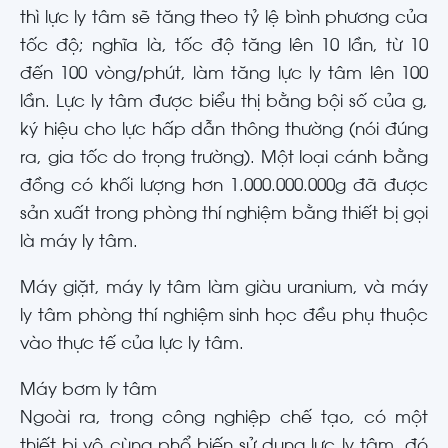
thì lực ly tâm sẽ tăng theo tỷ lệ bình phương của
tốc độ; nghĩa là, tốc độ tăng lên 10 lần, từ 10
đến 100 vòng/phút, làm tăng lực ly tâm lên 100
lần. Lực ly tâm được biểu thị bằng bội số của g,
ký hiệu cho lực hấp dẫn thông thường (nói đúng
ra, gia tốc do trọng trường). Một loại cánh bằng
đồng có khối lượng hơn 1.000.000.000g đã được
sản xuất trong phòng thí nghiệm bằng thiết bị gọi
là máy ly tâm.
Máy giặt, máy ly tâm làm giàu uranium, và máy
ly tâm phòng thí nghiệm sinh học đều phụ thuộc
vào thực tế của lực ly tâm.
Máy bơm ly tâm
Ngoài ra, trong công nghiệp chế tạo, có một
thiết bị vô cùng phổ biến sử dụng lực ly tâm, đó