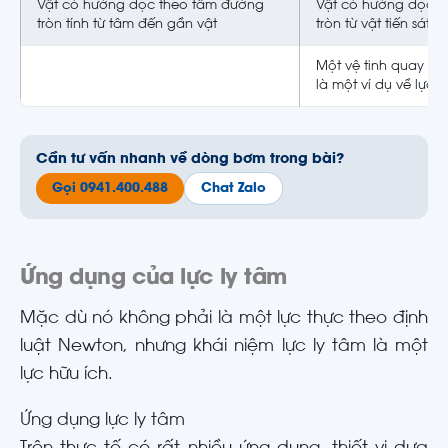
Vật có hướng dọc theo tâm đường
Vật có hướng dọc t
tròn tính từ tâm đến gần vật
tròn từ vật tiến sát t
Một vệ tinh quay qu
là một ví dụ về lực
Cần tư vấn nhanh về dòng bơm trong bài?
Gọi 0941.400.488
Chat Zalo
Ứng dụng của lực ly tâm
Mặc dù nó không phải là một lực thực theo định
luật Newton, nhưng khái niệm lực ly tâm là một
lực hữu ích.
Ứng dụng lực ly tâm