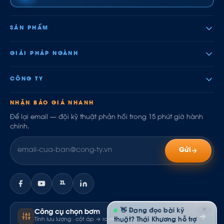
SẢN PHẨM
GIẢI PHÁP NGÀNH
CÔNG TY
NHẬN BÁO GIÁ NHANH
Để lại email — đội kỹ thuật phản hồi trong 15 phút giờ hành
chính.
Gửi
ZL
✕
👋 Đang đọc bài kỹ
Công cụ chọn bơm
thuật? Thái Khương hỗ trợ
Tính lưu lượng · cột áp → ra model