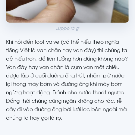
Luppe là gì
Khi nói đến foot valve (có thể hiểu theo nghĩa
tiếng Việt là van chân hay van đáy) thì chúng ta
dễ hiểu hơn, dễ liên tưởng hơn đúng không nào?
Van đáy hay van chân là cụm van một chiều
được lắp ở cuối đường ống hút, nhằm giữ nước
lại trong máy bơm và đường ống khi máy bơm
ngừng hoạt động. Tránh cho nước thoát ngược.
Đồng thời chúng cũng ngăn không cho rác, rễ
cây đi vào đường ống bởi lưới lọc bên ngoài mà
chúng ta hay gọi là rọ.