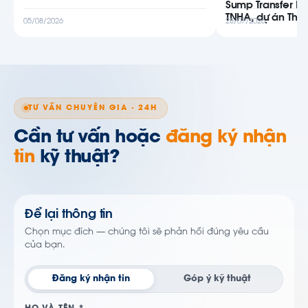
Sump Transfer P
TNHA, dự án Thiê
05/08/2026
28/07/2026
TƯ VẤN CHUYÊN GIA · 24H
Cần tư vấn hoặc
đăng ký nhận
tin
kỹ thuật?
Để lại thông tin
Chọn mục đích — chúng tôi sẽ phản hồi đúng yêu cầu
của bạn.
Đăng ký nhận tin
Góp ý kỹ thuật