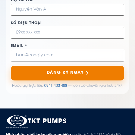
HỌ VÀ TÊN *
SỐ ĐIỆN THOẠI
EMAIL *
ĐĂNG KÝ NGAY
Hoặc gọi trực tiếp
0941 400 488
— luôn có chuyên gia trực 24/7.
TKT PUMPS
Nhà phân phối bơm công nghiệp
uy tín VN từ 2007. Đại diện