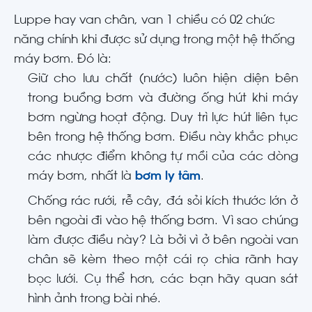
Luppe hay van chân, van 1 chiều có 02 chức
năng chính khi được sử dụng trong một hệ thống
máy bơm. Đó là:
Giữ cho lưu chất (nước) luôn hiện diện bên
trong buồng bơm và đường ống hút khi máy
bơm ngừng hoạt động. Duy trì lực hút liên tục
bên trong hệ thống bơm. Điều này khắc phục
các nhược điểm không tự mồi của các dòng
máy bơm, nhất là
bơm ly tâm
.
Chống rác rưới, rễ cây, đá sỏi kích thước lớn ở
bên ngoài đi vào hệ thống bơm. Vì sao chúng
làm được điều này? Là bởi vì ở bên ngoài van
chân sẽ kèm theo một cái rọ chia rãnh hay
bọc lưới. Cụ thể hơn, các bạn hãy quan sát
hình ảnh trong bài nhé.