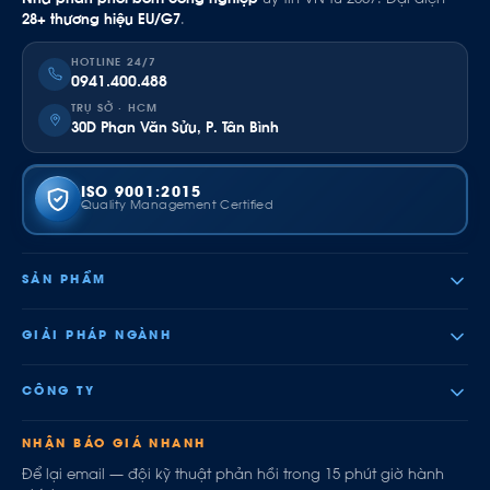
28+ thương hiệu EU/G7
.
HOTLINE 24/7
0941.400.488
TRỤ SỞ · HCM
30D Phan Văn Sửu, P. Tân Bình
ISO 9001:2015
Quality Management Certified
SẢN PHẨM
GIẢI PHÁP NGÀNH
CÔNG TY
NHẬN BÁO GIÁ NHANH
Để lại email — đội kỹ thuật phản hồi trong 15 phút giờ hành