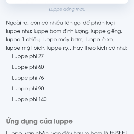
Luppe đồng thau
Ngoài ra, còn có nhiều tên gọi để phân loại
luppe như: luppe bơm định lượng, luppe giếng,
luppe 1 chiều, luppe máy bơm, luppe lò xo,
luppe mặt bích, luppe rọ…Hay theo kích cỡ như:
Luppe phi 27
Luppe phi 60
Luppe phi 76
Luppe phi 90
Luppe phi 140
Ứng dụng của luppe
Luppe, van chân, van đáy hay rọ bơm là thiết bị