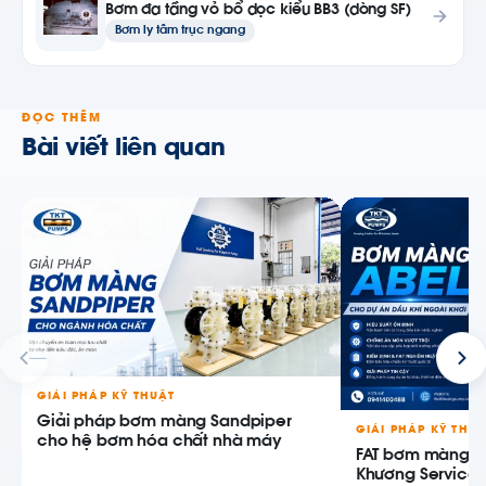
Bơm đa tầng vỏ bổ dọc kiểu BB3 (dòng SF)
Bơm ly tâm trục ngang
ĐỌC THÊM
Bài viết liên quan
GIẢI PHÁP KỸ THUẬT
Giải pháp bơm màng Sandpiper
GIẢI PHÁP KỸ THU
cho hệ bơm hóa chất nhà máy
FAT bơm màng AB
Khương Service