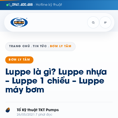
0941.400.488
· Hotline kỹ thuật
TRANG CHỦ
TIN TỨC
BƠM LY TÂM
BƠM LY TÂM
Luppe là gì? Luppe nhựa
– Luppe 1 chiều – Luppe
máy bơm
TP
Tổ Kỹ thuật TKT Pumps
26/05/2021
7 phút đọc