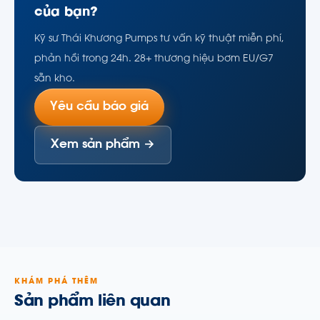
của bạn?
Kỹ sư Thái Khương Pumps tư vấn kỹ thuật miễn phí,
phản hồi trong 24h. 28+ thương hiệu bơm EU/G7
sẵn kho.
Yêu cầu báo giá
Xem sản phẩm →
KHÁM PHÁ THÊM
Sản phẩm liên quan