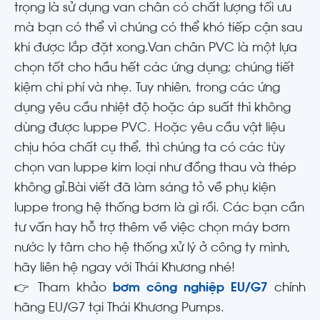
trọng là sử dụng van chân có chất lượng tối ưu
mà bạn có thể vì chúng có thể khó tiếp cận sau
khi được lắp đặt xong.Van chân PVC là một lựa
chọn tốt cho hầu hết các ứng dụng; chúng tiết
kiệm chi phí và nhẹ. Tuy nhiên, trong các ứng
dụng yêu cầu nhiệt độ hoặc áp suất thì không
dùng được luppe PVC. Hoặc yêu cầu vật liệu
chịu hóa chất cụ thể, thì chúng ta có các tùy
chọn van luppe kim loại như đồng thau và thép
không gỉ.Bài viết đã làm sáng tỏ về phụ kiện
luppe trong hệ thống bơm là gì rồi. Các bạn cần
tư vấn hay hỗ trợ thêm về việc chọn máy bơm
nước ly tâm cho hệ thống xử lý ở công ty mình,
hãy liên hệ ngay với Thái Khương nhé!
👉 Tham khảo
bơm công nghiệp EU/G7
chính
hãng EU/G7 tại Thái Khương Pumps.