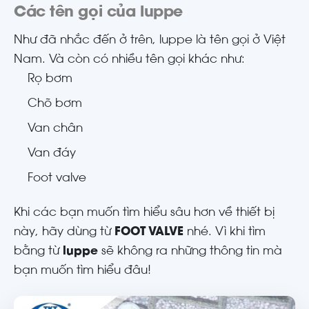
Các tên gọi của luppe
Như đã nhắc đến ở trên, luppe là tên gọi ở Việt
Nam. Và còn có nhiều tên gọi khác như:
Rọ bơm
Chõ bơm
Van chân
Van đáy
Foot valve
Khi các bạn muốn tìm hiểu sâu hơn về thiết bị
này, hãy dùng từ
FOOT VALVE
nhé. Vì khi tìm
bằng từ
luppe
sẽ không ra những thông tin mà
bạn muốn tìm hiểu đâu!