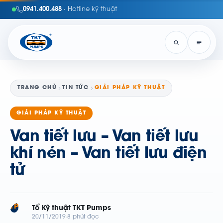
0941.400.488
· Hotline kỹ thuật
TRANG CHỦ
TIN TỨC
GIẢI PHÁP KỸ THUẬT
GIẢI PHÁP KỸ THUẬT
Van tiết lưu – Van tiết lưu
khí nén – Van tiết lưu điện
tử
TP
Tổ Kỹ thuật TKT Pumps
20/11/2019
8 phút đọc