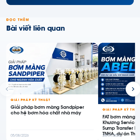
ĐỌC THÊM
Bài viết liên quan
GIẢI PHÁP KỸ THUẬT
Giải pháp bơm màng Sandpiper
GIẢI PHÁP KỸ THU
cho hệ bơm hóa chất nhà máy
FAT bơm màng AB
Khương Service
Sump Transfer P
TNHA, dự án Thiê
05/08/2026
28/07/2026