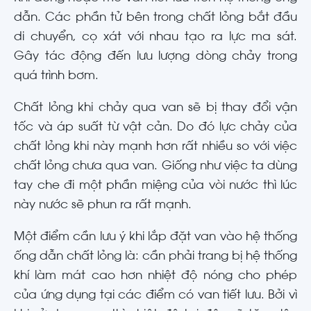
dẫn. Các phần tử bên trong chất lỏng bắt đầu
di chuyển, cọ xát với nhau tạo ra lực ma sát.
Gây tác động đến lưu lượng dòng chảy trong
quá trình bơm.
Chất lỏng khi chảy qua van sẽ bị thay đổi vận
tốc và áp suất từ vật cản. Do đó lực chảy của
chất lỏng khi này mạnh hơn rất nhiều so với việc
chất lỏng chưa qua van. Giống như việc ta dùng
tay che đi một phần miệng của vòi nước thì lúc
này nước sẽ phun ra rất mạnh.
Một điểm cần lưu ý khi lắp đặt van vào hệ thống
ống dẫn chất lỏng là: cần phải trang bị hệ thống
khí làm mát cao hơn nhiệt độ nóng cho phép
của ứng dụng tại các điểm có van tiết lưu. Bởi vì