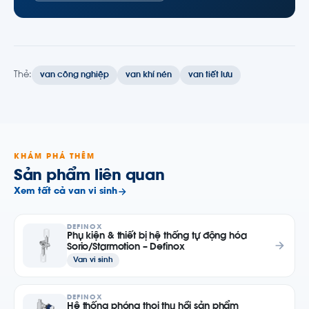
Thẻ:
van công nghiệp
van khí nén
van tiết lưu
KHÁM PHÁ THÊM
Sản phẩm liên quan
Xem tất cả van vi sinh
DEFINOX
Phụ kiện & thiết bị hệ thống tự động hóa
Sorio/Starmotion – Definox
Van vi sinh
DEFINOX
Hệ thống phóng thoi thu hồi sản phẩm