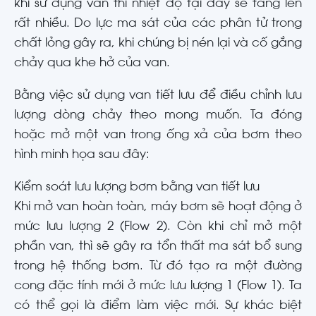
khi sử dụng van thì nhiệt độ tại đây sẽ tăng lên
rất nhiều. Do lực ma sát của các phân tử trong
chất lỏng gây ra, khi chúng bị nén lại và cố gắng
chảy qua khe hở của van.
Bằng việc sử dụng van tiết lưu để điều chỉnh lưu
lượng dòng chảy theo mong muốn. Ta đóng
hoặc mở một van trong ống xả của bơm theo
hình minh họa sau đây:
Kiểm soát lưu lượng bơm bằng van tiết lưu
Khi mở van hoàn toàn, máy bơm sẽ hoạt động ở
mức lưu lượng 2 (Flow 2). Còn khi chỉ mở một
phần van, thì sẽ gây ra tổn thất ma sát bổ sung
trong hệ thống bơm. Từ đó tạo ra một đường
cong đặc tính mới ở mức lưu lượng 1 (Flow 1). Ta
có thể gọi là điểm làm việc mới. Sự khác biệt