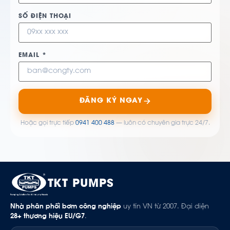
SỐ ĐIỆN THOẠI
EMAIL *
ĐĂNG KÝ NGAY
Hoặc gọi trực tiếp
0941 400 488
— luôn có chuyên gia trực 24/7.
TKT PUMPS
Nhà phân phối bơm công nghiệp
uy tín VN từ 2007. Đại diện
28+ thương hiệu EU/G7
.