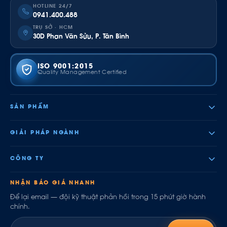
HOTLINE 24/7
0941.400.488
TRỤ SỞ · HCM
30D Phan Văn Sửu, P. Tân Bình
ISO 9001:2015
Quality Management Certified
SẢN PHẨM
GIẢI PHÁP NGÀNH
CÔNG TY
NHẬN BÁO GIÁ NHANH
Để lại email — đội kỹ thuật phản hồi trong 15 phút giờ hành
chính.