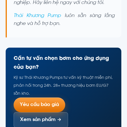
nghiệp. Hãy liên hệ ngay với chúng tôi.
Thái Khương Pump
luôn sẵn sàng lắng
nghe và hỗ trợ bạn.
Cần tư vấn chọn bơm cho ứng dụng
của bạn?
Kỹ sư Thái Khương Pumps tư vấn kỹ thuật miễn phí,
phản hồi trong 24h. 28+ thương hiệu bơm EU/G7
sẵn kho.
Yêu cầu báo giá
Xem sản phẩm →