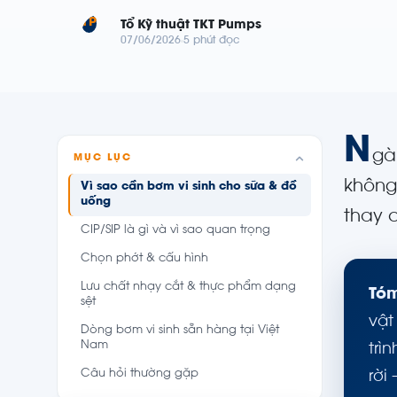
TP
Tổ Kỹ thuật TKT Pumps
07/06/2026
5 phút đọc
N
gà
MỤC LỤC
không
Vì sao cần bơm vi sinh cho sữa & đồ
uống
thay 
CIP/SIP là gì và vì sao quan trọng
Chọn phớt & cấu hình
Lưu chất nhạy cắt & thực phẩm dạng
Tóm
sệt
vật
Dòng bơm vi sinh sẵn hàng tại Việt
Nam
trì
Câu hỏi thường gặp
rời