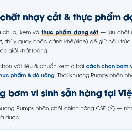
 chất nhạy cắt & thực phẩm d
a chua, kem và
thực phẩm dạng sệt
— lưu chất 
vít, thùy quay hoặc cánh khế/sine) để giữ cấu trú
ước giải khát loãng.
họn vật liệu & chuẩn xem ở bài
cách chọn bơm vi
thực phẩm & đồ uống
. Thái Khương Pumps phân ph
g bơm vi sinh sẵn hàng tại Vi
hương Pumps phân phối chính hãng CSF (Ý) — nh
à dược: