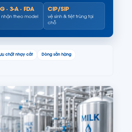
G · 3-A · FDA
CIP/SIP
 nhận theo model
vệ sinh & tiệt trùng tại
chỗ
ưu chất nhạy cắt
Dòng sẵn hàng