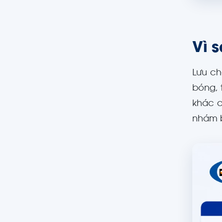
Vì 
Lưu ch
bóng, 
khác 
nhám b