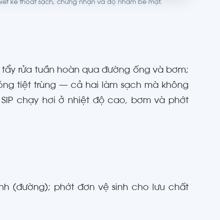
thiết kế thoát sạch, chứng nhận và độ nhám bề mặt.
h tẩy rửa tuần hoàn qua đường ống và bơm;
i nóng tiệt trùng — cả hai làm sạch mà không
ì SIP chạy hơi ở nhiệt độ cao, bơm và phớt
nh (đường); phớt đơn vệ sinh cho lưu chất