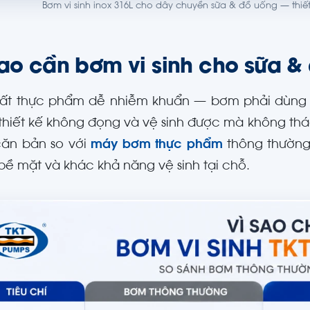
Bơm vi sinh inox 316L cho dây chuyền sữa & đồ uống — thiế
sao cần bơm vi sinh cho sữa &
ất thực phẩm dễ nhiễm khuẩn — bơm phải dùng i
thiết kế không đọng và vệ sinh được mà không thá
căn bản so với
máy bơm thực phẩm
thông thường 
ề mặt và khác khả năng vệ sinh tại chỗ.