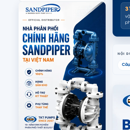
3
vậ
p
NỘI 
Câu