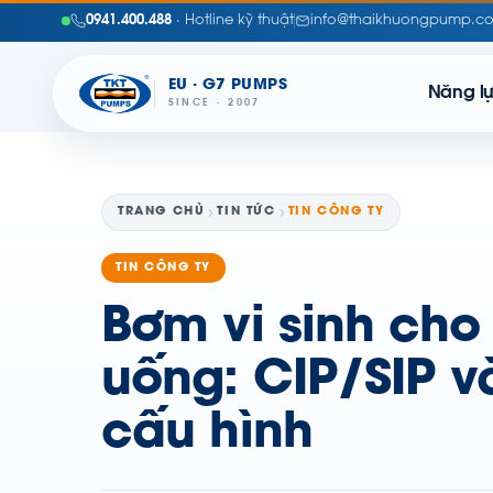
0941.400.488
· Hotline kỹ thuật
info@thaikhuongpump.c
EU · G7 PUMPS
Năng l
SINCE · 2007
TRANG CHỦ
TIN TỨC
TIN CÔNG TY
TIN CÔNG TY
Bơm vi sinh cho
uống: CIP/SIP v
cấu hình