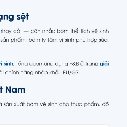
ạng sệt
nhạy cắt — cân nhắc bơm thể tích vệ sinh
c sản phẩm; bơm ly tâm vi sinh phù hợp sữa,
 sinh
; tổng quan ứng dụng F&B ở trang
giải
ối chính hãng nhập khẩu EU/G7.
ệt Nam
à sản xuất bơm vệ sinh cho thực phẩm, đồ