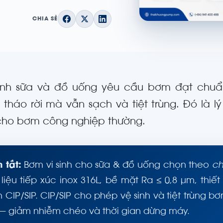
CHIA SẺ
nh sữa và đồ uống yêu cầu bơm đạt chuẩ
 tháo rời mà vẫn sạch và tiệt trùng. Đó là
cho bơm công nghiệp thường.
 tắt:
Bơm vi sinh cho sữa & đồ uống chọn theo
ch
 liệu tiếp xúc inox 316L, bề mặt Ra ≤ 0,8 µm, th
nh CIP/SIP. CIP/SIP cho phép vệ sinh và tiệt trùn
 — giảm nhiễm chéo và thời gian dừng máy.