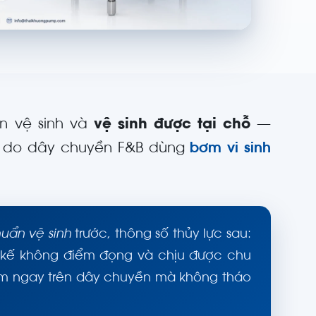
n vệ sinh và
vệ sinh được tại chỗ
—
 lý do dây chuyền F&B dùng
bơm vi sinh
uẩn vệ sinh
trước, thông số thủy lực sau:
iết kế không điểm đọng và chịu được chu
g bơm ngay trên dây chuyền mà không tháo