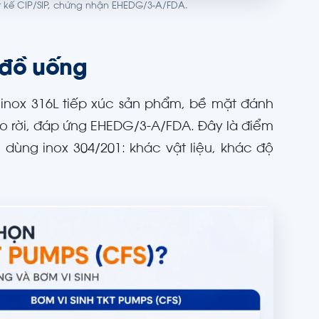
t kế CIP/SIP, chứng nhận EHEDG/3-A/FDA.
 đồ uống
nox 316L tiếp xúc sản phẩm, bề mặt đánh
o rời, đáp ứng EHEDG/3-A/FDA. Đây là điểm
dùng inox 304/201: khác vật liệu, khác độ