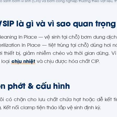
So sánh bơm vi sinh (CFS) và bơm công nghiệp thường theo vật liệu, 
SIP là gì và vì sao quan trọng
leaning In Place — vệ sinh tại chỗ) bơm dung dịc
erilization In Place — tiệt trùng tại chỗ) dùng hơ
ời thiết bị, giảm nhiễm chéo và thời gian dừng. V
 loại
chịu nhiệt
và chịu được hóa chất CIP.
n phớt & cấu hình
ôi có chặn cho lưu chất chứa hạt hoặc dễ kết ti
. Kết nối clamp tiện tháo lắp vệ sinh định kỳ.