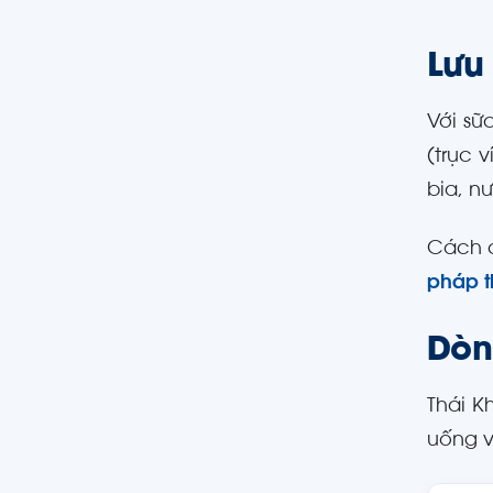
Lưu
Với sữ
(trục 
bia, n
Cách c
pháp 
Dòn
Thái K
uống v