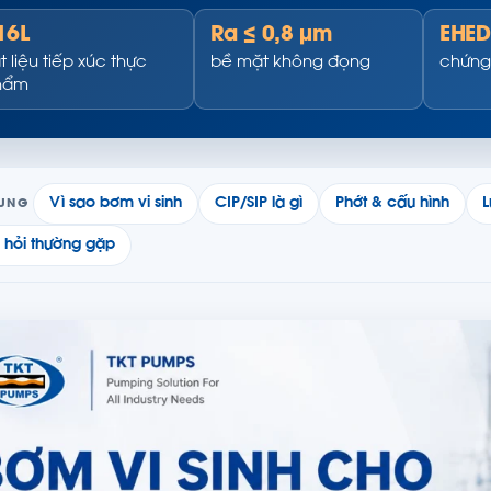
16L
Ra ≤ 0,8 µm
EHED
t liệu tiếp xúc thực
bề mặt không đọng
chứng
hẩm
Vì sao bơm vi sinh
CIP/SIP là gì
Phớt & cấu hình
L
DUNG
 hỏi thường gặp