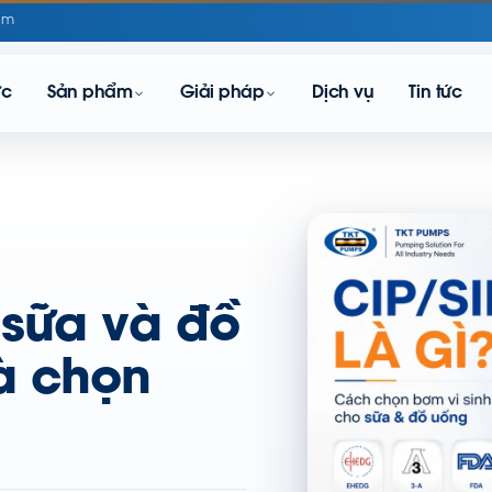
om
ực
Sản phẩm
Giải pháp
Dịch vụ
Tin tức
 sữa và đồ
à chọn