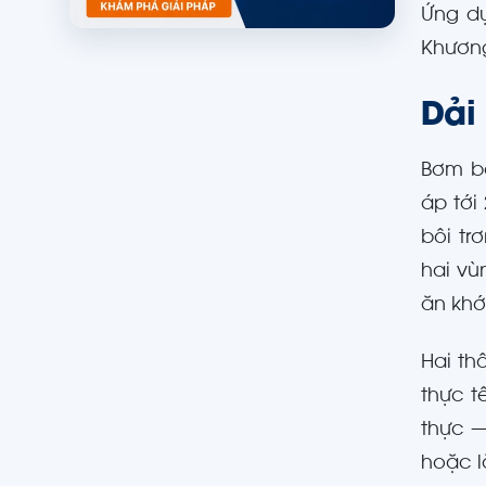
Ứng dụ
Khương
Dải
Bơm bá
áp tới
bôi tr
hai vù
ăn khớ
Hai th
thực t
thực —
hoặc l