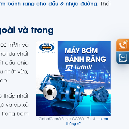
m bánh răng cho dầu & nhựa đường
. Thái
oài và trong
100 m³/h và
ho lưu chất
ết cấu chia
u nhớt vừa;
cao.
ộ thấp nhất
g) và áp xả
p trong bơm
GlobalGear® Series GG080 – Tuthill —
xem
thông số