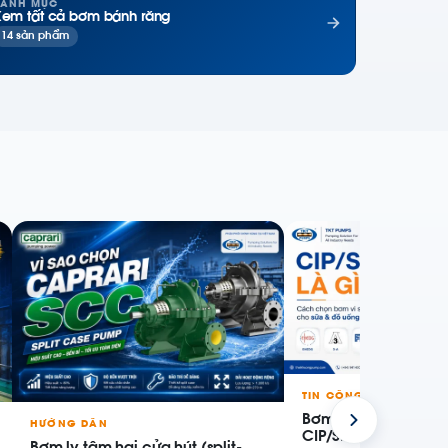
ANH MỤC
em tất cả bơm bánh răng
14 sản phẩm
TIN CÔNG TY
Bơm vi sinh cho sữa
HƯỚNG DẪN
CIP/SIP và chọn cấu