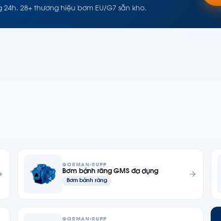
g 24h. 28+ thương hiệu bơm EU/G7 sẵn kho.
GORMAN-RUPP
Bơm bánh răng GMS đa dụng
Bơm bánh răng
GORMAN-RUPP