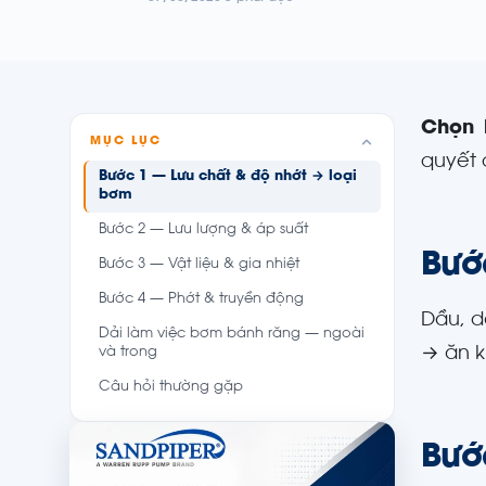
Chọn 
MỤC LỤC
quyết 
Bước 1 — Lưu chất & độ nhớt → loại
bơm
Bước 2 — Lưu lượng & áp suất
Bướ
Bước 3 — Vật liệu & gia nhiệt
Bước 4 — Phớt & truyền động
Dầu, d
Dải làm việc bơm bánh răng — ngoài
→ ăn k
và trong
Câu hỏi thường gặp
Bướ