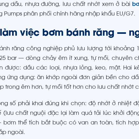
ng dầu, nhựa đường, lưu chất nhớt xem ở bài
bơ
 Pumps phân phối chính hãng nhập khẩu EU/G7.
 làm việc bơm bánh răng — ng
nh răng công nghiệp phủ lưu lượng tới khoảng 
 25 bar — dòng chảy êm ít xung, tự mồi, chuyên c
ơn được: dầu các loại, nhựa lỏng, keo, mật. Hai k
ng ứng dụng: ăn khớp ngoài đơn giản bền cho dầ
p trong êm hơn, tự mồi tốt hơn cho lưu chất nhớt 
ông số phải khai đúng khi chọn: độ nhớt ở nhiệt đ
ế (lưu chất nguội đặc lại làm quá tải lúc khởi độn
 bơm thể tích bắt buộc có van an toàn, tích hợ
ắp ngoài.