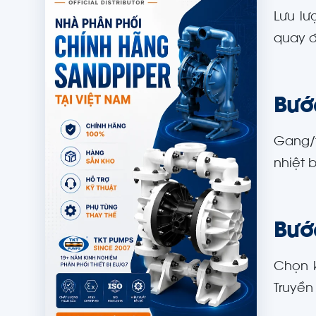
Lưu lư
quay đ
Bước
Gang/t
nhiệt 
Bướ
Chọn k
Truyền