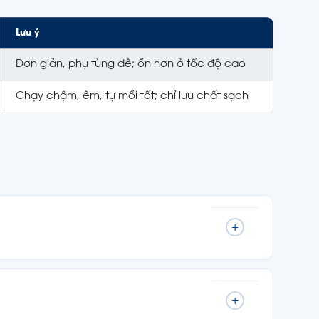
Lưu ý
Đơn giản, phụ tùng dễ; ồn hơn ở tốc độ cao
Chạy chậm, êm, tự mồi tốt; chỉ lưu chất sạch
+
+