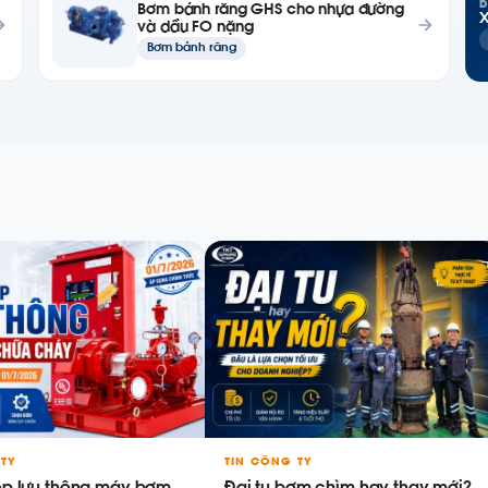
D
Bơm bánh răng GHS cho nhựa đường
X
và dầu FO nặng
Bơm bánh răng
TY
TIN CÔNG TY