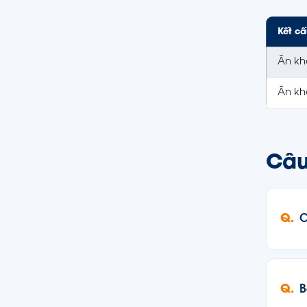
Kết cấ
Ăn kh
Ăn khớ
Câu
C
B