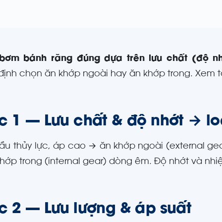
bơm bánh răng đúng dựa trên lưu chất (độ nhớ
định chọn ăn khớp ngoài hay ăn khớp trong. Xem 
c 1 — Lưu chất & độ nhớt → l
ầu thủy lực, áp cao → ăn khớp ngoài (external gear
hớp trong (internal gear) dòng êm. Độ nhớt và nhiệ
c 2 — Lưu lượng & áp suất