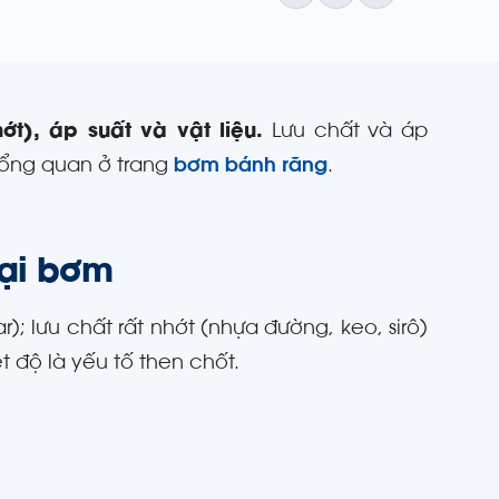
t), áp suất và vật liệu.
Lưu chất và áp
tổng quan ở trang
bơm bánh răng
.
oại bơm
); lưu chất rất nhớt (nhựa đường, keo, sirô)
t độ là yếu tố then chốt.