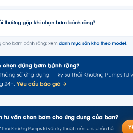
ỗi thường gặp khi chọn bơm bánh răng?
g cho bơm bánh răng: xem
danh mục sẵn kho theo model
.
 chọn đúng bơm bánh răng?
 thông số ứng dụng — kỹ sư Thái Khương Pumps tư
ng 24h.
Yêu cầu báo giá →
 tư vấn chọn bơm cho ứng dụng của bạn?
Y
ư Thái Khương Pumps tư vấn kỹ thuật miễn phí, phản hồi