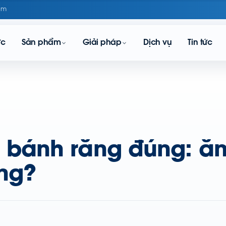
om
ực
Sản phẩm
Giải pháp
Dịch vụ
Tin tức
bánh răng đúng: ăn
ng?