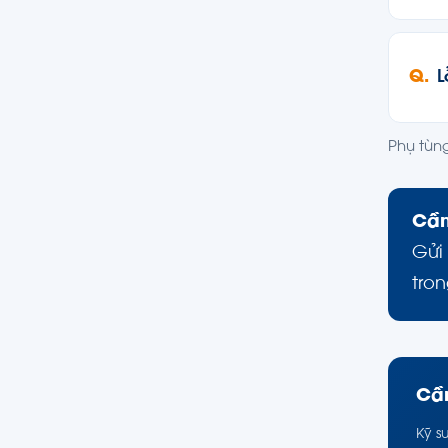
L
Phụ tùn
Cần
Gửi
tro
Cần
Kỹ s