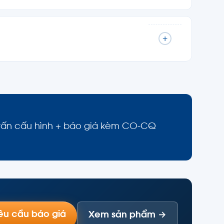
+
 vấn cấu hình + báo giá kèm CO-CQ
êu cầu báo giá
Xem sản phẩm →