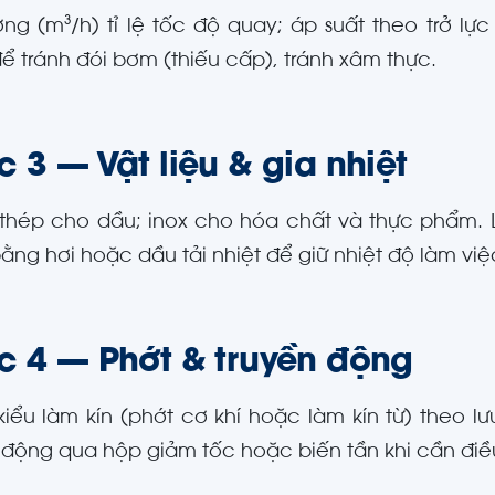
ợng (m³/h) tỉ lệ tốc độ quay; áp suất theo trở l
ể tránh đói bơm (thiếu cấp), tránh xâm thực.
 3 — Vật liệu & gia nhiệt
hép cho dầu; inox cho hóa chất và thực phẩm. 
bằng hơi hoặc dầu tải nhiệt để giữ nhiệt độ làm việ
c 4 — Phớt & truyền động
iểu làm kín (phớt cơ khí hoặc làm kín từ) theo l
 động qua hộp giảm tốc hoặc biến tần khi cần điều