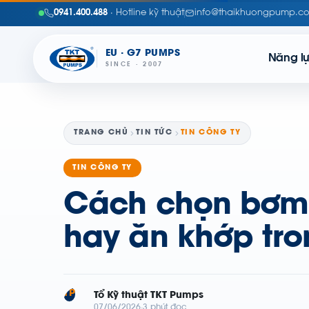
0941.400.488
· Hotline kỹ thuật
info@thaikhuongpump.c
EU · G7 PUMPS
Năng l
SINCE · 2007
TRANG CHỦ
TIN TỨC
TIN CÔNG TY
TIN CÔNG TY
Cách chọn bơm 
hay ăn khớp tro
TP
Tổ Kỹ thuật TKT Pumps
07/06/2026
3 phút đọc