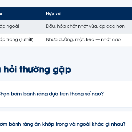
u
Hợp với
ớp ngoài
Dầu, hóa chất nhớt vừa, áp cao hơn
p trong (Tuthill)
Nhựa đường, mật, keo — nhớt cao
 hỏi thường gặp
họn bơm bánh răng dựa trên thông số nào?
ơm bánh răng ăn khớp trong và ngoài khác gì nhau?