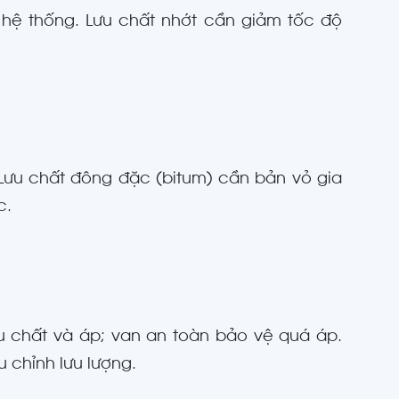
ực hệ thống. Lưu chất nhớt cần giảm tốc độ
Lưu chất đông đặc (bitum) cần bản vỏ gia
c.
ưu chất và áp; van an toàn bảo vệ quá áp.
 chỉnh lưu lượng.