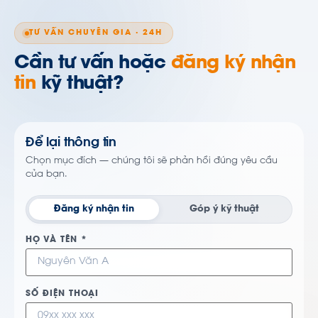
TƯ VẤN CHUYÊN GIA · 24H
Cần tư vấn hoặc
đăng ký nhận
tin
kỹ thuật?
Để lại thông tin
Chọn mục đích — chúng tôi sẽ phản hồi đúng yêu cầu
của bạn.
Đăng ký nhận tin
Góp ý kỹ thuật
HỌ VÀ TÊN *
SỐ ĐIỆN THOẠI