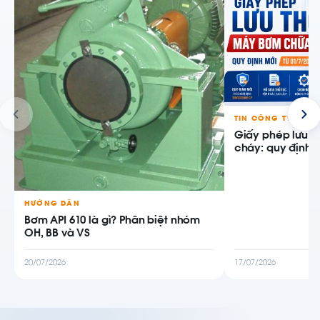
TIN CÔNG TY
Giấy phép lưu 
cháy: quy định m
HƯỚNG DẪN
Bơm API 610 là gì? Phân biệt nhóm
OH, BB và VS
20/07/2026
17/07/2026