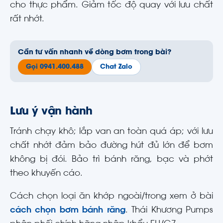
cho thực phẩm. Giảm tốc độ quay với lưu chất
rất nhớt.
Cần tư vấn nhanh về dòng bơm trong bài?
Gọi 0941.400.488
Chat Zalo
Lưu ý vận hành
Tránh chạy khô; lắp van an toàn quá áp; với lưu
chất nhớt đảm bảo đường hút đủ lớn để bơm
không bị đói. Bảo trì bánh răng, bạc và phớt
theo khuyến cáo.
Cách chọn loại ăn khớp ngoài/trong xem ở bài
cách chọn bơm bánh răng
. Thái Khương Pumps