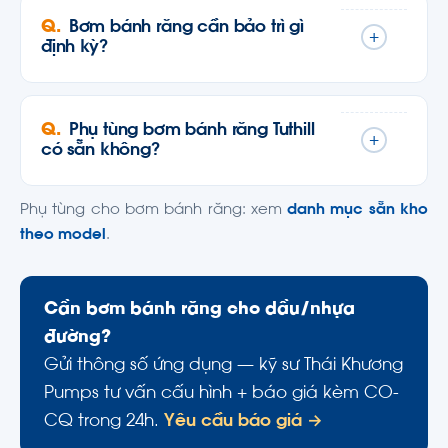
Bơm bánh răng cần bảo trì gì
+
định kỳ?
Phụ tùng bơm bánh răng Tuthill
+
có sẵn không?
Phụ tùng cho bơm bánh răng: xem
danh mục sẵn kho
theo model
.
Cần bơm bánh răng cho dầu/nhựa
đường?
Gửi thông số ứng dụng — kỹ sư Thái Khương
Pumps tư vấn cấu hình + báo giá kèm CO-
CQ trong 24h.
Yêu cầu báo giá →