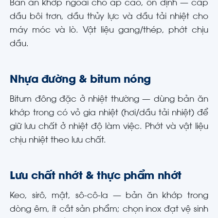
Bản ăn khớp ngoài cho áp cao, ổn định — cấp
dầu bôi trơn, dầu thủy lực và dầu tải nhiệt cho
máy móc và lò. Vật liệu gang/thép, phớt chịu
dầu.
Nhựa đường & bitum nóng
Bitum đông đặc ở nhiệt thường — dùng bản ăn
khớp trong có vỏ gia nhiệt (hơi/dầu tải nhiệt) để
giữ lưu chất ở nhiệt độ làm việc. Phớt và vật liệu
chịu nhiệt theo lưu chất.
Lưu chất nhớt & thực phẩm nhớt
Keo, sirô, mật, sô-cô-la — bản ăn khớp trong
dòng êm, ít cắt sản phẩm; chọn inox đạt vệ sinh