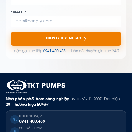
EMAIL *
ĐĂNG KÝ NGAY
Hoặc gọi trực tiếp
0941 400 488
— luôn có chuyên gia trực 24/7.
TKT PUMPS
Nhà phân phối bơm công nghiệp
uy tín VN từ 2007. Đại diện
28+ thương hiệu EU/G7
.
HOTLINE 24/7
0941.400.488
TRỤ SỞ · HCM