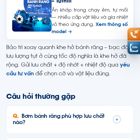
– Tuthill
Ăn khớp trong chạy êm, tự mồi
— nhiều cấp vật liệu và gia nhiệt
vỏ theo ứng dụng.
Xem thông số
model →
Bảo trì xoay quanh khe hở bánh răng – bạc đỡ:
lưu lượng tụt ở cùng tốc độ nghĩa là khe hở đã
rộng. Gửi lưu chất + độ nhớt + nhiệt độ qua
yêu
cầu tư vấn
để chọn cỡ và vật liệu đúng.
Câu hỏi thường gặp
Bơm bánh răng phù hợp lưu chất
+
nào?