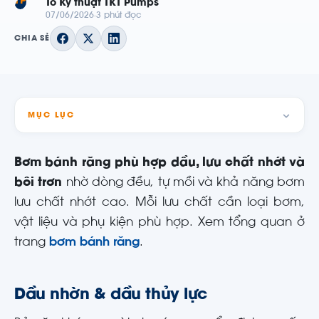
TP
Tổ Kỹ thuật TKT Pumps
07/06/2026
3 phút đọc
CHIA SẺ
MỤC LỤC
Bơm bánh răng phù hợp dầu, lưu chất nhớt và
bôi trơn
nhờ dòng đều, tự mồi và khả năng bơm
lưu chất nhớt cao. Mỗi lưu chất cần loại bơm,
vật liệu và phụ kiện phù hợp. Xem tổng quan ở
trang
bơm bánh răng
.
Dầu nhờn & dầu thủy lực