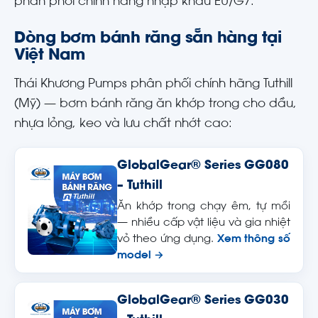
phân phối chính hãng nhập khẩu EU/G7.
Dòng bơm bánh răng sẵn hàng tại
Việt Nam
Thái Khương Pumps phân phối chính hãng Tuthill
(Mỹ) — bơm bánh răng ăn khớp trong cho dầu,
nhựa lỏng, keo và lưu chất nhớt cao:
GlobalGear® Series GG080
– Tuthill
Ăn khớp trong chạy êm, tự mồi
— nhiều cấp vật liệu và gia nhiệt
vỏ theo ứng dụng.
Xem thông số
model →
GlobalGear® Series GG030