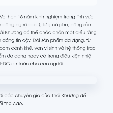
Với hơn 16 năm kinh nghiệm trong lĩnh vực
ản công nghệ cao (dừa, cà phê, nông sản
 Thái Khương có thể chắc chắn một điều rằng
n đáng tin cậy. Dải sản phẩm đa dạng, từ
 bơm cánh khế, van vi sinh và hệ thống trao
phẩm đa dạng ngay cả trong điều kiện nhiệt
HEDG an toàn cho con người.
 với các chuyên gia của Thái Khương để
ổi thọ cao.