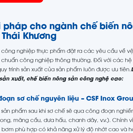
i pháp cho ngành chế biến n
 Thái Khương
công nghiệp thực phẩm đặt ra các yêu cầu về vệ 
u chuẩn công nghiệp thông thường. Đối với các hệ 
quy trình sản xuất của sản phẩm luôn được ưu tiên.
sản xuất, chế biến nông sản công nghệ cao:
 đoạn sơ chế nguyên liệu – CSF Inox Gr
 sản phẩm sau khi sơ chế sẽ qua công đoạn nghiền 
long, mãng cầu, dưa hấu, chanh dây, v.v.). Chính 
bị bơm phù hợp có khả năng xử lý độ nhớt cao và h