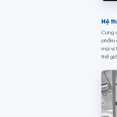
Hệ th
Cung c
phẩm đ
mùi vị
thế gi