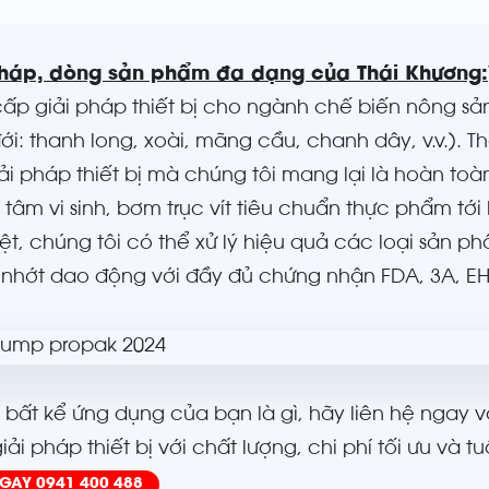
pháp, dòng sản phẩm đa dạng của Thái Khương:
ấp giải pháp thiết bị cho ngành chế biến nông s
đới: thanh long, xoài, mãng cầu, chanh dây, v.v.).
ải pháp thiết bị mà chúng tôi mang lại là hoàn toà
 tâm vi sinh, bơm trục vít tiêu chuẩn thực phẩm tới
iệt, chúng tôi có thể xử lý hiệu quả các loại sản 
nhớt dao động với đầy đủ chứng nhận FDA, 3A, E
, bất kể ứng dụng của bạn là gì, hãy liên hệ ngay
ải pháp thiết bị với chất lượng, chi phí tối ưu và tu
NGAY
0941 400 488