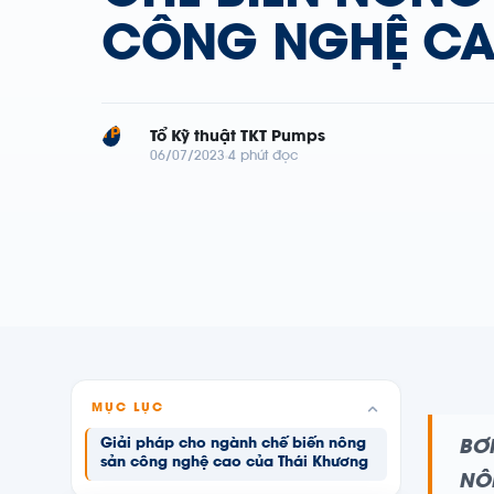
CÔNG NGHỆ C
TP
Tổ Kỹ thuật TKT Pumps
06/07/2023
4 phút đọc
MỤC LỤC
Giải pháp cho ngành chế biến nông
BƠ
sản công nghệ cao của Thái Khương
NÔ