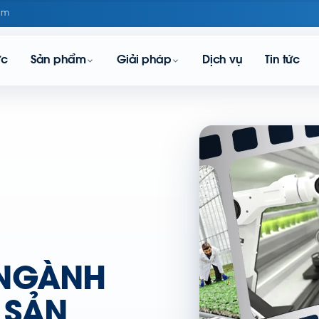
om
ực
Sản phẩm
Giải pháp
Dịch vụ
Tin tức
NGÀNH
 SẢN