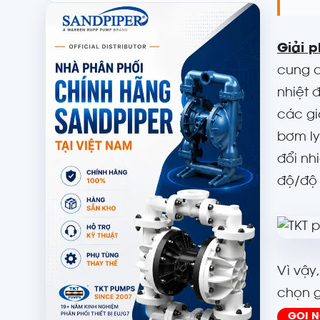
Giải 
cung c
nhiệt 
các gi
bơm ly
đổi nh
độ/độ 
Vì vậy
chọn gi
GỌI 