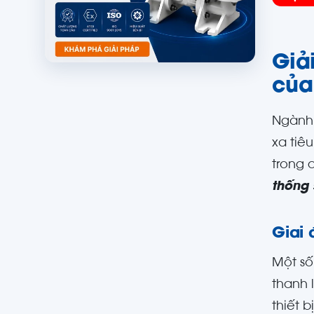
Giả
của
Ngành 
xa tiê
trong 
thống 
Giai
Một số
thanh 
thiết 