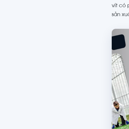
vít có
sản xu