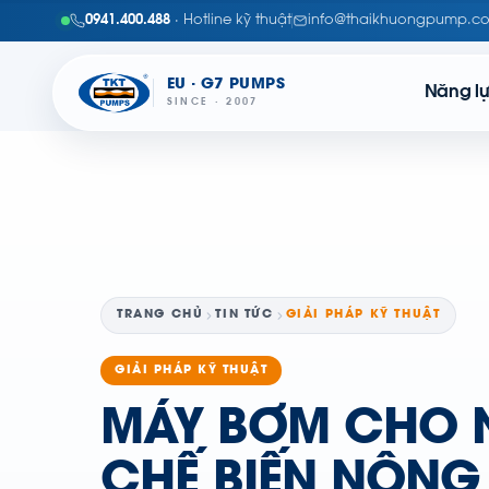
0941.400.488
· Hotline kỹ thuật
info@thaikhuongpump.c
EU · G7 PUMPS
Năng l
SINCE · 2007
TRANG CHỦ
TIN TỨC
GIẢI PHÁP KỸ THUẬT
GIẢI PHÁP KỸ THUẬT
MÁY BƠM CHO 
CHẾ BIẾN NÔNG