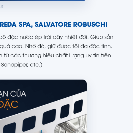
hế
 – REDA SPA, SALVATORE ROBUSCHI
 đặc nước ép trái cây nhiệt đới. Giúp sản
uả cao. Nhờ đó, giữ được tối đa đặc tính,
n từ các thương hiệu chất lượng uy tín trên
 Sandpiper, etc.)