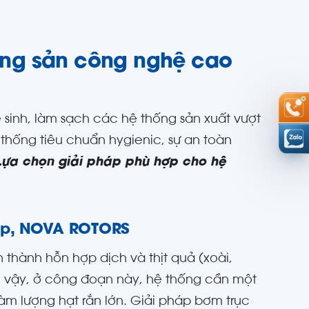
ông sản công nghệ cao
sinh, làm sạch các hệ thống sản xuất vượt
thống tiêu chuẩn hygienic, sự an toàn
Lựa chọn giải pháp phù hợp cho hệ
oup, NOVA ROTORS
thành hỗn hợp dịch và thịt quả (xoài,
vì vậy, ở công đoạn này, hệ thống cần một
àm lượng hạt rắn lớn. Giải pháp bơm trục