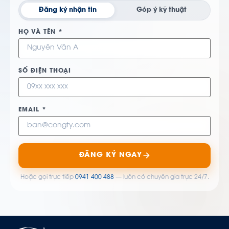
Đăng ký nhận tin
Góp ý kỹ thuật
HỌ VÀ TÊN *
SỐ ĐIỆN THOẠI
EMAIL *
ĐĂNG KÝ NGAY
Hoặc gọi trực tiếp
0941 400 488
— luôn có chuyên gia trực 24/7.