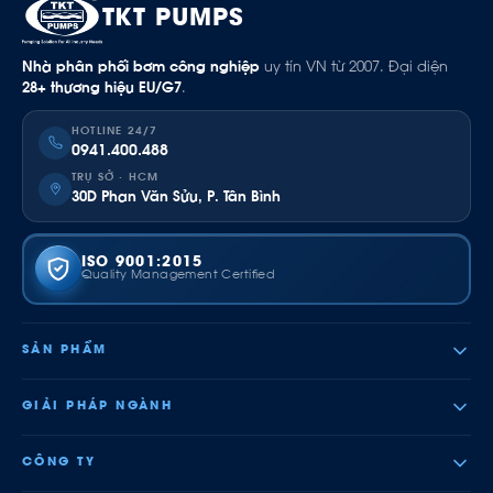
TKT PUMPS
Nhà phân phối bơm công nghiệp
uy tín VN từ 2007. Đại diện
28+ thương hiệu EU/G7
.
HOTLINE 24/7
0941.400.488
TRỤ SỞ · HCM
30D Phan Văn Sửu, P. Tân Bình
ISO 9001:2015
Quality Management Certified
SẢN PHẨM
GIẢI PHÁP NGÀNH
CÔNG TY