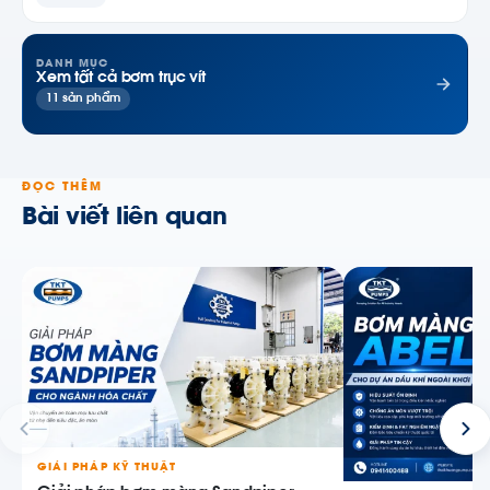
DANH MỤC
Xem tất cả bơm trục vít
11 sản phẩm
ĐỌC THÊM
Bài viết liên quan
GIẢI PHÁP KỸ THUẬT