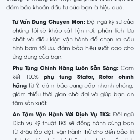
đảm bảo khoản đầu tư của bạn là hiệu quả.
Tư Vấn Đúng Chuyên Môn:
Đội ngũ kỹ sư của
chúng tôi sẽ khảo sát tận nơi, phân tích lưu
chất và điều kiện vận hành để chọn ra cấu
hình bơm tối ưu, đảm bảo hiệu suất cao cho
ứng dụng của bạn.
Phụ Tùng Chính Hãng Luôn Sẵn Sàng:
Cam
kết 100%
phụ tùng Stator, Rotor chính
hãng
từ Ý, đảm bảo cung cấp nhanh chóng,
giảm thiểu thời gian chờ đợi và giúp bạn an
tâm sản xuất.
An Tâm Vận Hành Với Dịch Vụ TKS:
Đội ngũ
Dịch vụ Kỹ thuật TKS sẽ đồng hành cùng bạn
từ khâu lắp đặt, vận hành thử cho đến bảo trì