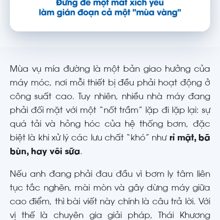
Mùa vụ mía đường là một bản giao hưởng của
máy móc, nơi mỗi thiết bị đều phải hoạt động ở
công suất cao. Tuy nhiên, nhiều nhà máy đang
phải đối mặt với một “nốt trầm” lặp đi lặp lại: sự
quá tải và hỏng hóc của hệ thống bơm, đặc
biệt là khi xử lý các lưu chất “khó” như
rỉ mật, bã
bùn, hay vôi sữa
.
Nếu anh đang phải đau đầu vì bơm ly tâm liên
tục tắc nghẽn, mài mòn và gây dừng máy giữa
cao điểm, thì bài viết này chính là câu trả lời. Với
vị thế là chuyên gia giải pháp, Thái Khương