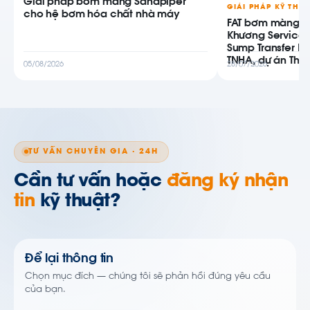
Giải pháp bơm màng Sandpiper
GIẢI PHÁP KỸ THU
cho hệ bơm hóa chất nhà máy
FAT bơm màng AB
Khương Service
Sump Transfer P
TNHA, dự án Thiê
05/08/2026
28/07/2026
TƯ VẤN CHUYÊN GIA · 24H
Cần tư vấn hoặc
đăng ký nhận
tin
kỹ thuật?
Để lại thông tin
Chọn mục đích — chúng tôi sẽ phản hồi đúng yêu cầu
của bạn.