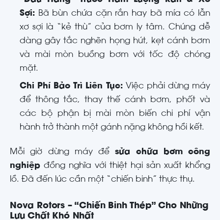
“Đầu Hàng” Trước Hàm Lượng Rắn & Xơ
Sợi:
Bã bùn chứa cặn rắn hay bã mía có lẫn
xơ sợi là “kẻ thù” của bơm ly tâm. Chúng dễ
dàng gây tắc nghẽn họng hút, kẹt cánh bơm
và mài mòn buồng bơm với tốc độ chóng
mặt.
Chi Phí Bảo Trì Liên Tục:
Việc phải dừng máy
để thông tắc, thay thế cánh bơm, phốt và
các bộ phận bị mài mòn biến chi phí vận
hành trở thành một gánh nặng không hồi kết.
Mỗi giờ dừng máy để
sửa chữa bơm công
nghiệp
đồng nghĩa với thiệt hại sản xuất khổng
lồ. Đã đến lúc cần một “chiến binh” thực thụ.
Nova Rotors – “Chiến Binh Thép” Cho Những
Lưu Chất Khó Nhất