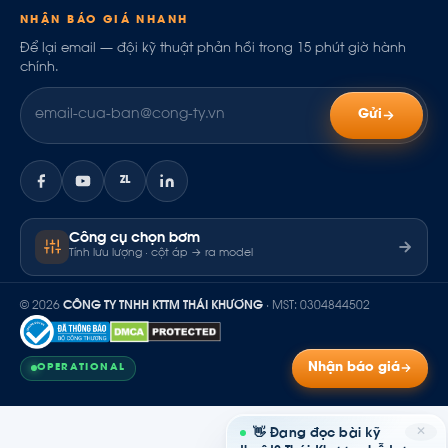
NHẬN BÁO GIÁ NHANH
Để lại email — đội kỹ thuật phản hồi trong 15 phút giờ hành
chính.
Gửi
ZL
Công cụ chọn bơm
Tính lưu lượng · cột áp → ra model
© 2026
CÔNG TY TNHH KTTM THÁI KHƯƠNG
· MST: 0304844502
Nhận báo giá
OPERATIONAL
✕
👋 Đang đọc bài kỹ