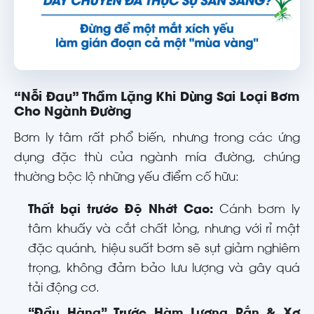
“Nỗi Đau” Thầm Lặng Khi Dùng Sai Loại Bơm
Cho Ngành Đường
Bơm ly tâm rất phổ biến, nhưng trong các ứng
dụng đặc thù của ngành mía đường, chúng
thường bộc lộ những yếu điểm cố hữu:
Thất bại trước Độ Nhớt Cao:
Cánh bơm ly
tâm khuấy và cắt chất lỏng, nhưng với rỉ mật
đặc quánh, hiệu suất bơm sẽ sụt giảm nghiêm
trọng, không đảm bảo lưu lượng và gây quá
tải động cơ.