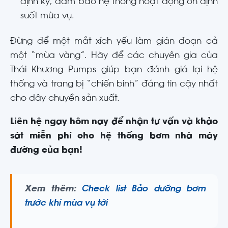
định kỳ, đảm bảo hệ thống hoạt động ổn định
suốt mùa vụ.
Đừng để một mắt xích yếu làm gián đoạn cả
một “mùa vàng”. Hãy để các chuyên gia của
Thái Khương Pumps giúp bạn đánh giá lại hệ
thống và trang bị “chiến binh” đáng tin cậy nhất
cho dây chuyền sản xuất.
Liên hệ ngay hôm nay để nhận tư vấn và khảo
sát miễn phí cho hệ thống bơm nhà máy
đường của bạn!
Xem thêm:
Check list Bảo dưỡng bơm
trước khí mùa vụ tới