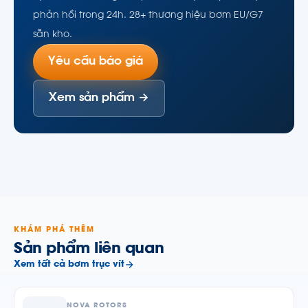
phản hồi trong 24h. 28+ thương hiệu bơm EU/G7
sẵn kho.
Yêu cầu báo giá
Xem sản phẩm →
KHÁM PHÁ THÊM
Sản phẩm liên quan
Xem tất cả bơm trục vít
NOVA ROTORS