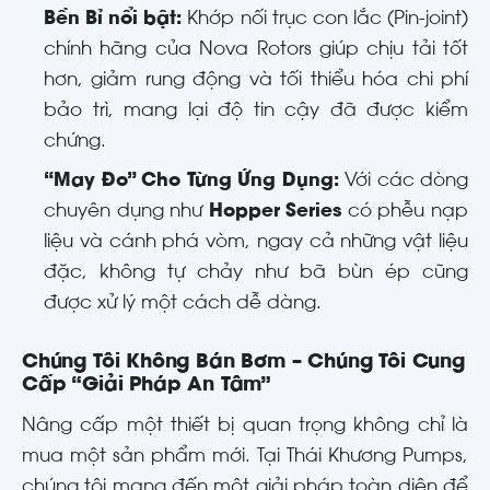
Bền Bỉ nổi bật:
Khớp nối trục con lắc (Pin-joint)
chính hãng của Nova Rotors giúp chịu tải tốt
hơn, giảm rung động và tối thiểu hóa chi phí
bảo trì, mang lại độ tin cậy đã được kiểm
chứng.
“May Đo” Cho Từng Ứng Dụng:
Với các dòng
chuyên dụng như
Hopper Series
có phễu nạp
liệu và cánh phá vòm, ngay cả những vật liệu
đặc, không tự chảy như bã bùn ép cũng
được xử lý một cách dễ dàng.
Chúng Tôi Không Bán Bơm – Chúng Tôi Cung
Cấp “Giải Pháp An Tâm”
Nâng cấp một thiết bị quan trọng không chỉ là
mua một sản phẩm mới. Tại Thái Khương Pumps,
chúng tôi mang đến một giải pháp toàn diện để