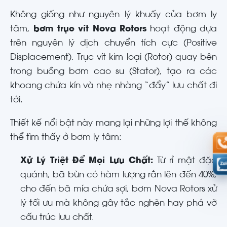
Không giống như nguyên lý khuấy của bơm ly
tâm,
bơm trục vít Nova Rotors
hoạt động dựa
trên nguyên lý dịch chuyển tích cực (Positive
Displacement). Trục vít kim loại (Rotor) quay bên
trong buồng bơm cao su (Stator), tạo ra các
khoang chứa kín và nhẹ nhàng “đẩy” lưu chất đi
tới.
Thiết kế nổi bật này mang lại những lợi thế không
thể tìm thấy ở bơm ly tâm:
Xử Lý Triệt Để Mọi Lưu Chất:
Từ rỉ mật đặc
quánh, bã bùn có hàm lượng rắn lên đến 40%,
cho đến bã mía chứa sợi, bơm Nova Rotors xử
lý tối ưu mà không gây tắc nghẽn hay phá vỡ
cấu trúc lưu chất.