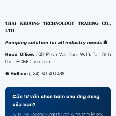
—————————————————————————
𝐓𝐇𝐀𝐈 𝐊𝐇𝐔𝐎𝐍𝐆 𝐓𝐄𝐂𝐇𝐍𝐎𝐋𝐎𝐆𝐘 𝐓𝐑𝐀𝐃𝐈𝐍𝐆 𝐂𝐎.,
𝐋𝐓𝐃
𝙋𝙪𝙢𝙥𝙞𝙣𝙜 𝙨𝙤𝙡𝙪𝙩𝙞𝙤𝙣 𝙛𝙤𝙧 𝙖𝙡𝙡 𝙞𝙣𝙙𝙪𝙨𝙩𝙧𝙮 𝙣𝙚𝙚𝙙𝙨
🏣
Head Office:
30D Phan Van Suu, W.13, Tan Binh
Dist., HCMC, Vietnam.
☎️ Hotline:
(+84) 941 400 488
Cần tư vấn chọn bơm cho ứng dụng
của bạn?
Kỹ sư Thái Khương Pumps tư vấn kỹ thuật miễn phí,