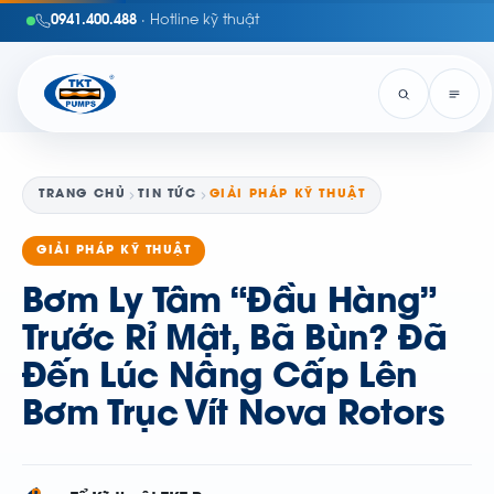
0941.400.488
· Hotline kỹ thuật
TRANG CHỦ
TIN TỨC
GIẢI PHÁP KỸ THUẬT
GIẢI PHÁP KỸ THUẬT
Bơm Ly Tâm “Đầu Hàng”
Trước Rỉ Mật, Bã Bùn? Đã
Đến Lúc Nâng Cấp Lên
Bơm Trục Vít Nova Rotors