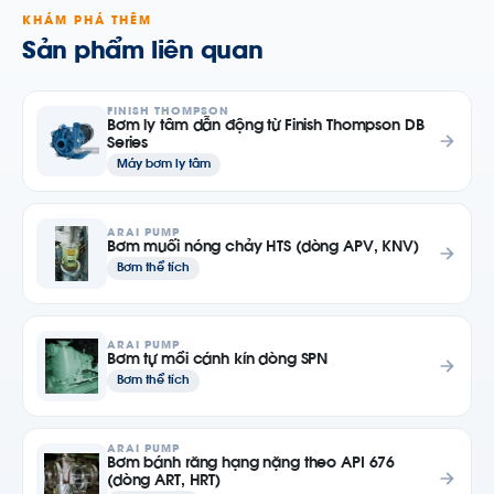
KHÁM PHÁ THÊM
Sản phẩm liên quan
FINISH THOMPSON
Bơm ly tâm dẫn động từ Finish Thompson DB
Series
Máy bơm ly tâm
ARAI PUMP
Bơm muối nóng chảy HTS (dòng APV, KNV)
Bơm thể tích
ARAI PUMP
Bơm tự mồi cánh kín dòng SPN
Bơm thể tích
ARAI PUMP
Bơm bánh răng hạng nặng theo API 676
(dòng ART, HRT)