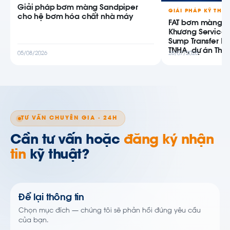
Giải pháp bơm màng Sandpiper
GIẢI PHÁP KỸ THU
cho hệ bơm hóa chất nhà máy
FAT bơm màng AB
Khương Service
Sump Transfer P
TNHA, dự án Thiê
05/08/2026
28/07/2026
TƯ VẤN CHUYÊN GIA · 24H
Cần tư vấn hoặc
đăng ký nhận
tin
kỹ thuật?
Để lại thông tin
Chọn mục đích — chúng tôi sẽ phản hồi đúng yêu cầu
của bạn.