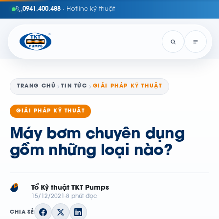
0941.400.488
· Hotline kỹ thuật
TRANG CHỦ
TIN TỨC
GIẢI PHÁP KỸ THUẬT
GIẢI PHÁP KỸ THUẬT
Máy bơm chuyên dụng
gồm những loại nào?
TP
Tổ Kỹ thuật TKT Pumps
15/12/2021
8 phút đọc
CHIA SẺ