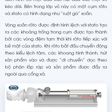
kéo dài. Bên trong lớp vỏ này có một cụm rôto
và stato có hình dạng như “ruột gà” xoắn.
Vòng xoắn rôto được định hình lệch với stato tạo
ra các khoảng trống trong cụm được tạo thành
bởi các vòng đệm tạm thời khi rôto tiếp xúc với
bề mặt của stato. Khi rôto bắt đầu chuyển động
theo kiểu lệch tâm, các khoang hình thành, hút
sản phẩm vào và được “di chuyển” dọc theo
bộ phận lắp ráp và sản phẩm được đẩy ra
ngoài qua cổng xả.