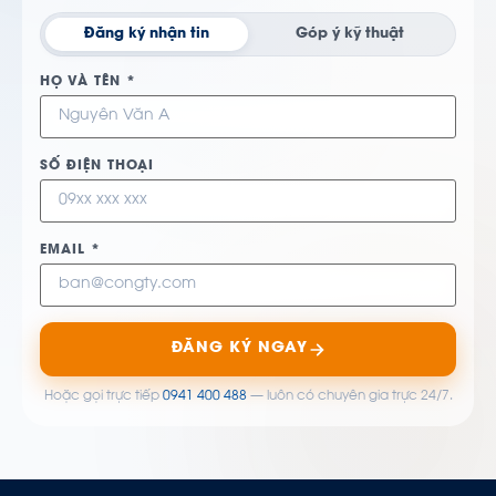
Đăng ký nhận tin
Góp ý kỹ thuật
HỌ VÀ TÊN *
SỐ ĐIỆN THOẠI
EMAIL *
ĐĂNG KÝ NGAY
Hoặc gọi trực tiếp
0941 400 488
— luôn có chuyên gia trực 24/7.