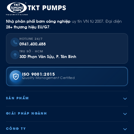
TKT PUMPS
Nhà phân phối bơm công nghiệp
uy tín VN từ 2007. Đại diện
28+ thương hiệu EU/G7
.
HOTLINE 24/7
0941.400.488
TRỤ SỞ · HCM
30D Phan Văn Sửu, P. Tân Bình
ISO 9001:2015
Quality Management Certified
SẢN PHẨM
GIẢI PHÁP NGÀNH
CÔNG TY