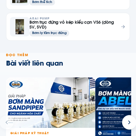
Bơm thể tích
ARAI PUMP
Bơm trục đứng vỏ kép kiểu can VS6 (dòng
SV, SVD)
Bơm ly tâm trục đứng
ĐỌC THÊM
Bài viết liên quan
GIẢI PHÁP KỸ THUẬT