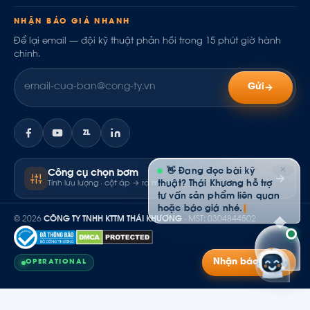
NHẬN BÁO GIÁ NHANH
Để lại email — đội kỹ thuật phản hồi trong 15 phút giờ hành
chính.
Gửi
ZL
✕
👋 Đang đọc bài kỹ
Công cụ chọn bơm
Tính lưu lượng · cột áp → ra model
thuật? Thái Khương hỗ trợ
tư vấn sản phẩm liên quan
hoặc báo giá nhé.
© 2026
CÔNG TY TNHH KTTM THÁI KHƯƠNG
· MST: 0304844502
Nhận báo giá
OPERATIONAL