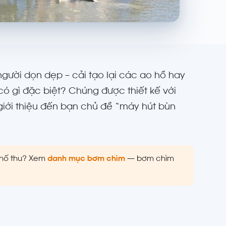
người dọn dẹp – cải tạo lại các ao hồ hay
ó gì đặc biệt? Chúng được thiết kế với
giới thiệu đến bạn chủ đề “máy hút bùn
/hố thu? Xem
danh mục bơm chìm
— bơm chìm