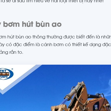
a sẽ đi sâu tìm hiểu về hai loại thiết bị này nhé!
 bơm hút bùn ao
m hút bùn ao thông thường được biết đến là nhữ
y có đặc điểm là cánh bơm có thiết kế dạng đặc
ng rắn to.