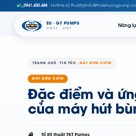
0941.400.488
· Hotline kỹ thuật
info@thaikhuongpump.c
EU · G7 PUMPS
Năng l
SINCE · 2007
TRANG CHỦ
TIN TỨC
MÁY BƠM CHÌM
MÁY BƠM CHÌM
Đặc điểm và ứn
của máy hút bù
TP
Tổ Kỹ thuật TKT Pumps