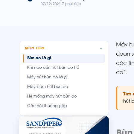
07/12/2021
7 phút đọc
Máy hú
MỤC LỤC
đoạn s
Bùn ao là gì
các tí
Khi nào cần hút bùn ao hồ
ao”.
Máy hút bùn ao là gì
Máy bơm hút bùn ao
Tìm 
Hệ thống máy hút bùn ao
hút b
Câu hỏi thường gặp
Bùn 