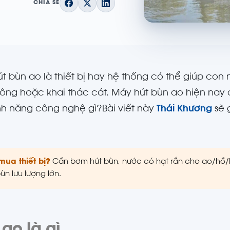
CHIA SẺ
t bùn ao là thiết bị hay hệ thống có thể giúp con 
ông hoặc khai thác cát. Máy hút bùn ao hiện nay c
nh năng công nghệ gì?Bài viết này
Thái Khương
sẽ 
mua thiết bị?
Cần bơm hút bùn, nước có hạt rắn cho ao/hồ
ùn lưu lượng lớn.
ao là gì