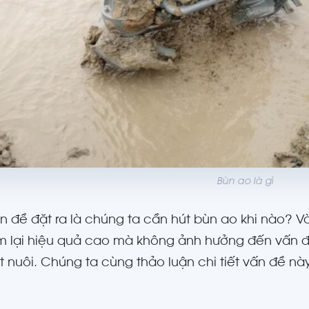
Bùn ao là gì
n đề đặt ra là chúng ta cần hút bùn ao khi nào? 
 lại hiệu quả cao mà không ảnh hưởng đến vấn đ
t nuôi. Chúng ta cùng thảo luận chi tiết vấn đề nà