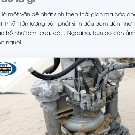
 là một vấn đề phát sinh theo thời gian mà các do
t. Phần lớn lượng bùn phát sinh đều đem đến những
ao hồ như tôm, cua, cá… Ngoài ra, bùn ao còn ản
n người.