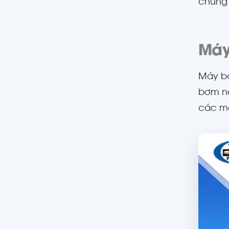
chúng t
Máy
Máy bơ
bơm nà
các mả