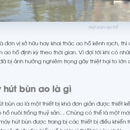
Hút bùn ao hồ
 là đơn vị sở hữu hay khai thác ao hồ kênh rạch, th
n ao hồ định kỳ theo thời gian. Vì đợi tới khi có nh
đã bị ảnh hưởng nghiêm trọng gây thiệt hại to lớn 
 hút bùn ao là gì
t bùn ao là một thiết bị khá đơn giản được thiết kế
 hồ nuôi trồng thuỷ sản… Chúng có thể là một má
máy hút bùn được trang bị các thiết bị điều khiển t