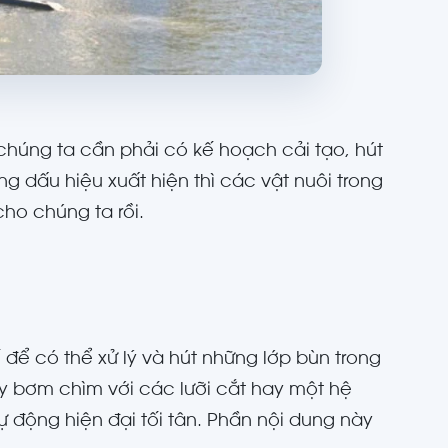
ì chúng ta cần phải có kế hoạch cải tạo, hút
ững dấu hiệu xuất hiện thì các vật nuôi trong
cho chúng ta rồi.
 để có thể xử lý và hút những lớp bùn trong
y bơm chìm với các lưỡi cắt hay một hệ
ự động hiện đại tối tân. Phần nội dung này