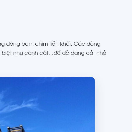
ng dòng bơm chìm liền khối. Các dòng
 biệt như cánh cắt…để dễ dàng cắt nhỏ