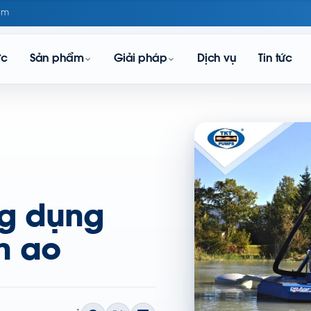
om
ực
Sản phẩm
Giải pháp
Dịch vụ
Tin tức
g dụng
n ao