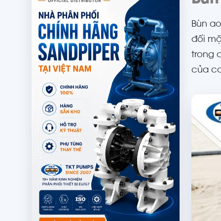
Bùn ao
đối mặ
trong 
của co