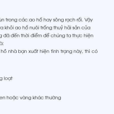
ùn trong các ao hồ hay sông rạch rồi. Vậy
a khỏi ao hồ nuôi trồng thuỷ hải sản của
g đã đến thời điểm để chúng ta thực hiện
à:
ồ nhà bạn xuất hiện tình trạng này, thì có
g loạt
en hoặc vàng khác thường