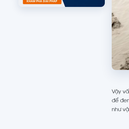
Vậy vấ
để đem
như vậ