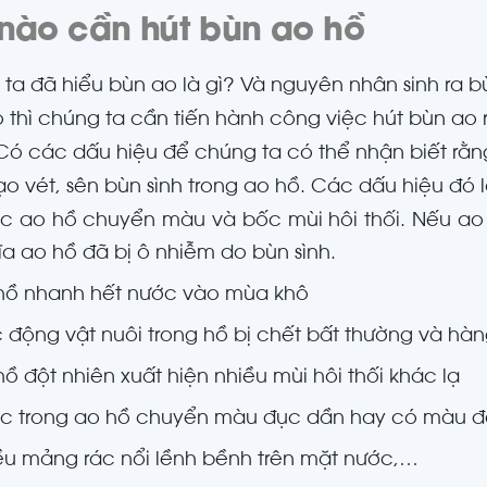
 nào cần hút bùn ao hồ
ta đã hiểu bùn ao là gì? Và nguyên nhân sinh ra b
o thì chúng ta cần tiến hành công việc hút bùn ao r
ó các dấu hiệu để chúng ta có thể nhận biết rằn
ạo vét, sên bùn sình trong ao hồ. Các dấu hiệu đó l
c ao hồ chuyển màu và bốc mùi hôi thối. Nếu ao h
ĩa ao hồ đã bị ô nhiễm do bùn sình.
hồ nhanh hết nước vào mùa khô
 động vật nuôi trong hồ bị chết bất thường và hàn
ồ đột nhiên xuất hiện nhiều mùi hôi thối khác lạ
c trong ao hồ chuyển màu đục dần hay có màu đ
ều mảng rác nổi lềnh bềnh trên mặt nước,…