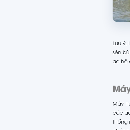
Lưu ý,
sên bù
ao hồ 
Máy
Máy hú
các ao
thống 