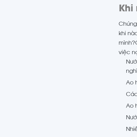
Khi
Chúng 
khi nà
mình?C
việc n
Nướ
ngh
Ao 
Các
Ao h
Nướ
Nhi