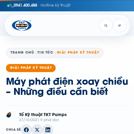
0941.400.488
· Hotline kỹ thuật
TRANG CHỦ
TIN TỨC
GIẢI PHÁP KỸ THUẬT
GIẢI PHÁP KỸ THUẬT
Máy phát điện xoay chiều
– Những điều cần biết
TP
Tổ Kỹ thuật TKT Pumps
27/10/2021
9 phút đọc
CHIA SẺ