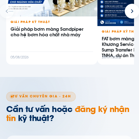
GIẢI PHÁP KỸ THUẬT
Giải pháp bơm màng Sandpiper
GIẢI PHÁP KỸ THU
cho hệ bơm hóa chất nhà máy
FAT bơm màng AB
Khương Service
Sump Transfer P
TNHA, dự án Thiê
05/08/2026
28/07/2026
TƯ VẤN CHUYÊN GIA · 24H
Cần tư vấn hoặc
đăng ký nhận
tin
kỹ thuật?