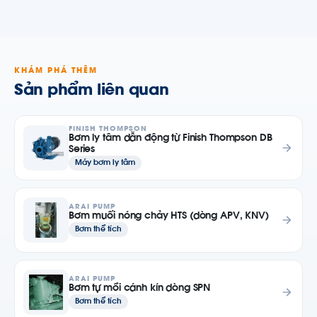
KHÁM PHÁ THÊM
Sản phẩm liên quan
FINISH THOMPSON
Bơm ly tâm dẫn động từ Finish Thompson DB
Series
Máy bơm ly tâm
ARAI PUMP
Bơm muối nóng chảy HTS (dòng APV, KNV)
Bơm thể tích
ARAI PUMP
Bơm tự mồi cánh kín dòng SPN
Bơm thể tích