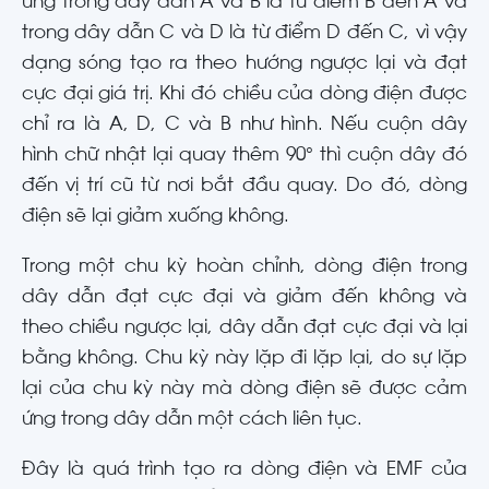
ứng trong dây dẫn A và B là từ điểm B đến A và
trong dây dẫn C và D là từ điểm D đến C, vì vậy
dạng sóng tạo ra theo hướng ngược lại và đạt
cực đại giá trị. Khi đó chiều của dòng điện được
chỉ ra là A, D, C và B như hình. Nếu cuộn dây
hình chữ nhật lại quay thêm 90° thì cuộn dây đó
đến vị trí cũ từ nơi bắt đầu quay. Do đó, dòng
điện sẽ lại giảm xuống không.
Trong một chu kỳ hoàn chỉnh, dòng điện trong
dây dẫn đạt cực đại và giảm đến không và
theo chiều ngược lại, dây dẫn đạt cực đại và lại
bằng không. Chu kỳ này lặp đi lặp lại, do sự lặp
lại của chu kỳ này mà dòng điện sẽ được cảm
ứng trong dây dẫn một cách liên tục.
Đây là quá trình tạo ra dòng điện và EMF của