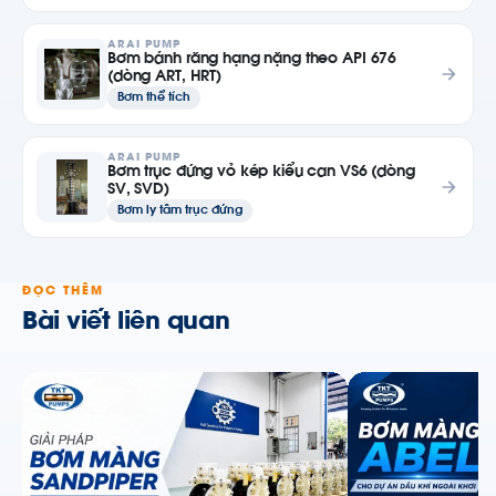
ARAI PUMP
Bơm bánh răng hạng nặng theo API 676
(dòng ART, HRT)
Bơm thể tích
ARAI PUMP
Bơm trục đứng vỏ kép kiểu can VS6 (dòng
SV, SVD)
Bơm ly tâm trục đứng
ĐỌC THÊM
Bài viết liên quan