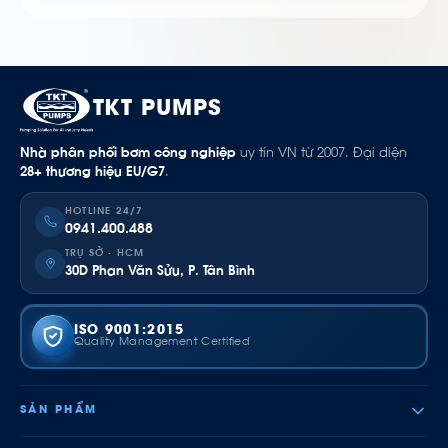
TKT PUMPS
Nhà phân phối bơm công nghiệp
uy tín VN từ 2007. Đại diện
28+ thương hiệu EU/G7
.
HOTLINE 24/7
0941.400.488
TRỤ SỞ · HCM
30D Phan Văn Sửu, P. Tân Bình
ISO 9001:2015
Quality Management Certified
SẢN PHẨM