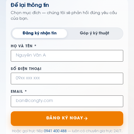
Để lại thông tin
Chọn mục đích — chúng tôi sẽ phản hồi đúng yêu cầu
của bạn.
Đăng ký nhận tin
Góp ý kỹ thuật
HỌ VÀ TÊN *
SỐ ĐIỆN THOẠI
EMAIL *
ĐĂNG KÝ NGAY
Hoặc gọi trực tiếp
0941 400 488
— luôn có chuyên gia trực 24/7.