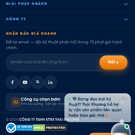
GIẢI PHÁP NGÀNH
CÔNG TY
NHẬN BÁO GIÁ NHANH
Để lại email — đội kỹ thuật phản hồi trong 15 phút giờ hành
chính.
Gửi
ZL
✕
👋 Đang đọc bài kỹ
Công cụ chọn bơm
Tính lưu lượng · cột áp → ra model
thuật? Thái Khương hỗ trợ
tư vấn sản phẩm liên quan
hoặc báo giá nhé.
© 2026
CÔNG TY TNHH KTTM THÁI KHƯƠNG
· MST: 0304844502