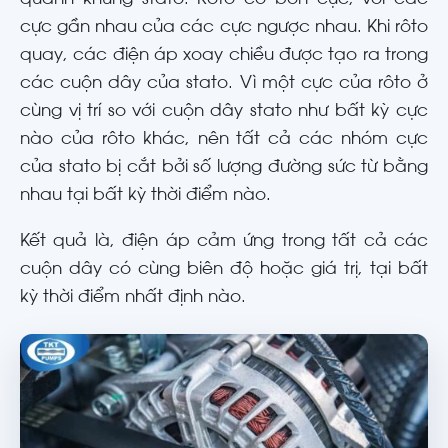
cực gần nhau của các cực ngược nhau. Khi rôto
quay, các điện áp xoay chiều được tạo ra trong
các cuộn dây của stato. Vì một cực của rôto ở
cùng vị trí so với cuộn dây stato như bất kỳ cực
nào của rôto khác, nên tất cả các nhóm cực
của stato bị cắt bởi số lượng đường sức từ bằng
nhau tại bất kỳ thời điểm nào.
Kết quả là, điện áp cảm ứng trong tất cả các
cuộn dây có cùng biên độ hoặc giá trị, tại bất
kỳ thời điểm nhất định nào.