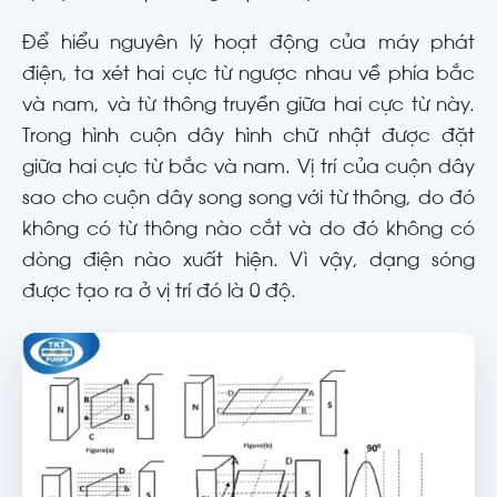
Để hiểu nguyên lý hoạt động của máy phát
điện, ta xét hai cực từ ngược nhau về phía bắc
và nam, và từ thông truyền giữa hai cực từ này.
Trong hình cuộn dây hình chữ nhật được đặt
giữa hai cực từ bắc và nam. Vị trí của cuộn dây
sao cho cuộn dây song song với từ thông, do đó
không có từ thông nào cắt và do đó không có
dòng điện nào xuất hiện. Vì vậy, dạng sóng
được tạo ra ở vị trí đó là 0 độ.