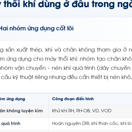
 thổi khí dùng ở đâu trong ng
Hai nhóm ứng dụng cốt lõi
ng sản xuất thép, khí và chân không tham gia ở 
m ứng dụng cho máy thổi khí: nhóm tạo chân không
nhóm vận chuyển – nén khí quá trình (dây chuyền 
 cầu kỹ thuật riêng nhưng đều cần thiết bị nén kh
óm ứng dụng
Công đoạn điển hình
ân không luyện kim
Khử khí RH, RH-OB, VD, VOD
 quá trình
Hoàn nguyên DRI, khí than cốc, khí lò