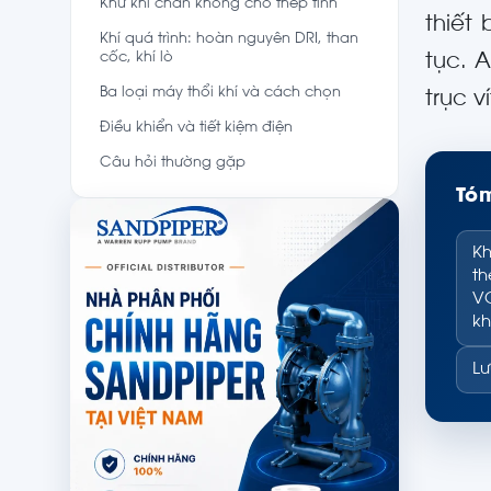
Khử khí chân không cho thép tinh
thiết
Khí quá trình: hoàn nguyên DRI, than
cốc, khí lò
tục. 
Ba loại máy thổi khí và cách chọn
trục v
Điều khiển và tiết kiệm điện
Câu hỏi thường gặp
Tóm
Kh
th
VO
kh
Lư