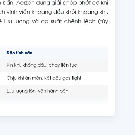
 bẩn. Aerzen dùng giải pháp phớt cơ khí
ch vĩnh viễn khoang dầu khỏi khoang khí.
ề lưu lượng và áp suất chênh lệch (tùy
Đặc tính cần
Kín khí, không dầu, chạy liên tục
Chịu khí ăn mòn, kết cấu gas-tight
Lưu lượng lớn, vận hành bền