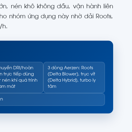
lớn, nén khô không dầu, vận hành liên
 cho nhóm ứng dụng này nhờ dải Roots,
/h.
huyền DRI/hoàn
3 dòng Aerzen: Roots
 trực tiếp dùng
(Delta Blower), trục vít
 nén khí quá trình
(Delta Hybrid), turbo ly
làm mát
tâm
ện