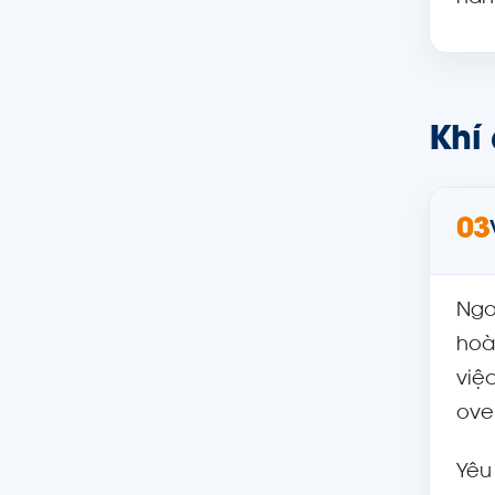
Khí 
03
Ngo
hoà
việ
ove
Yêu