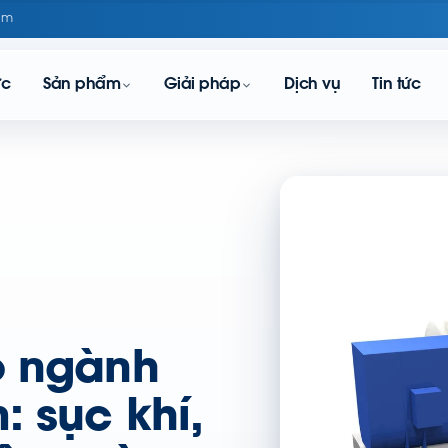
om
ực
Sản phẩm
Giải pháp
Dịch vụ
Tin tức
o ngành
: sục khí,