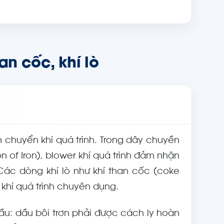
an cốc, khí lò
chuyển khí quá trình. Trong dây chuyền
n of Iron), blower khí quá trình đảm nhận
 Các dòng khí lò như khí than cốc (coke
 khí quá trình chuyên dụng.
dầu: dầu bôi trơn phải được cách ly hoàn