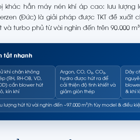
 bị khác hẳn máy nén khí áp cao: lưu lượng 
Aerzen (Đức) là giải pháp được TKT đề xuất
ít và turbo phủ từ vài nghìn đến trên 90.000 m³
 tắt nhanh
ử khí chân không
Argon, CO, O₂, CO₂,
Dây c
ép (RH, RH-OB, VD,
hydro được hút ra để
nguyên
D) cần blower hút
cải thiện độ tinh khiết và
blower
ô, kín khí
giảm giòn thép
& khí 
u lượng hút từ vài nghìn đến ~97.000 m³/h tùy model & điều ki