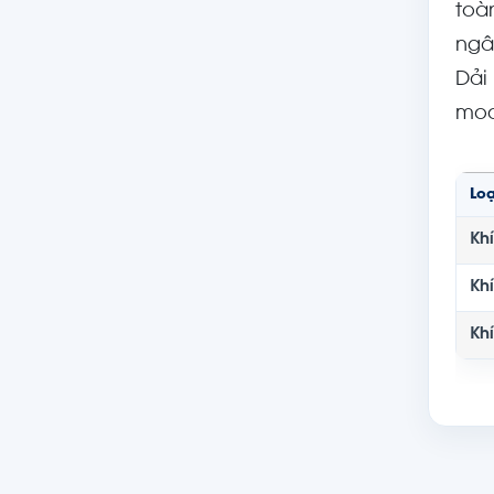
toà
ngâ
Dải
mod
Loạ
Kh
Kh
Khí