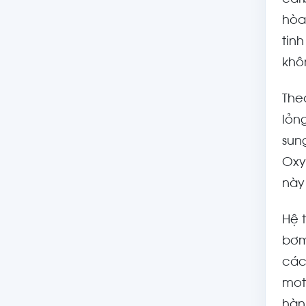
car
hòa
tin
khô
The
lỏn
sun
Oxy
này
Hệ 
bơm
các
mot
hàn