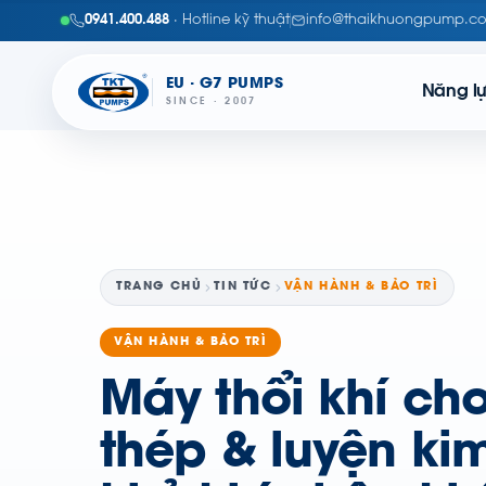
0941.400.488
· Hotline kỹ thuật
info@thaikhuongpump.c
EU · G7 PUMPS
Năng l
SINCE · 2007
TRANG CHỦ
TIN TỨC
VẬN HÀNH & BẢO TRÌ
VẬN HÀNH & BẢO TRÌ
Máy thổi khí ch
thép & luyện kim