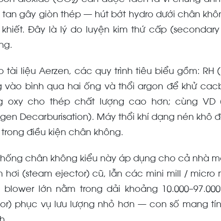
bon dioxide (CO₂) cần được tách ra vì chúng ảnh 
 tan gây giòn thép — hút bớt hydro dưới chân khô
h khiết. Đây là lý do luyện kim thứ cấp (secondar
ng.
o tài liệu Aerzen, các quy trình tiêu biểu gồm: RH
g vào bình qua hai ống và thổi argon để khử ca
g oxy cho thép chất lượng cao hơn; cùng VD
gen Decarburisation). Máy thổi khí dạng nén khô đ
 trong điều kiện chân không.
thống chân không kiểu này áp dụng cho cả nhà máy
 hơi (steam ejector) cũ, lẫn các mini mill / micro 
 blower lớn nằm trong dải khoảng 10.000–97.00
or) phục vụ lưu lượng nhỏ hơn — con số mang tín
h.