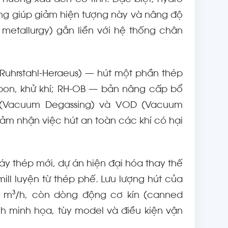
hưởng xấu đến cơ tính. Đặc biệt, hydro
ng giúp giảm hiện tượng này và nâng độ
y metallurgy) gắn liền với hệ thống chân
 (Ruhrstahl-Heraeus) — hút một phần thép
cbon, khử khí; RH-OB — bản nâng cấp bổ
 (Vacuum Degassing) và VOD (Vacuum
ảm nhận việc hút an toàn các khí có hại
 thép mới, dự án hiện đại hóa thay thế
mill luyện từ thép phế. Lưu lượng hút của
0 m³/h, còn dòng động cơ kín (canned
h minh họa, tùy model và điều kiện vận