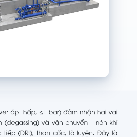
ower áp thấp, ≤1 bar) đảm nhận hai vai
nh (degassing) và vận chuyển – nén khí
tiếp (DRI), than cốc, lò luyện. Đây là