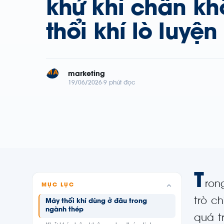
khử khí chân kh
thổi khí lò luyện
MA
marketing
19/06/2026
9 phút đọc
T
ron
MỤC LỤC
trò c
Máy thổi khí dùng ở đâu trong
ngành thép
quá t