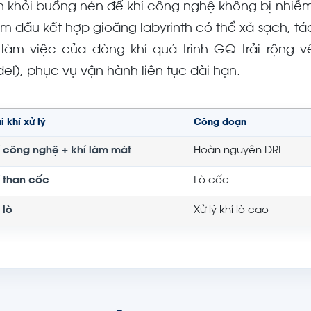
n khỏi buồng nén để khí công nghệ không bị nhiễm
m dầu kết hợp gioăng labyrinth có thể xả sạch, tá
 làm việc của dòng khí quá trình GQ trải rộng v
el), phục vụ vận hành liên tục dài hạn.
i khí xử lý
Công đoạn
í công nghệ + khí làm mát
Hoàn nguyên DRI
í than cốc
Lò cốc
 lò
Xử lý khí lò cao