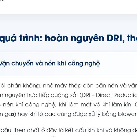
quá trình: hoàn nguyên DRI, th
Vận chuyển và nén khí công nghệ
ài chân không, nhà máy thép còn cần nén và vận 
n nguyên trực tiếp quặng sắt (DRI – Direct Reductio
c nén khí công nghệ, khí làm mát và khí làm kín.
n gas) hay khí lò cao cũng được xử lý bằng blower
 cầu then chốt ở đây là kết cấu kín khí và không 