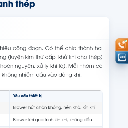
ành thép
nhiều công đoạn. Có thể chia thành hai
 (luyện kim thứ cấp, khử khí cho thép)
hoàn nguyên, xử lý khí lò). Mỗi nhóm có
ô, không nhiễm dầu vào dòng khí.
Yêu cầu thiết bị
Blower hút chân không, nén khô, kín khí
Blower khí quá trình kín khí, không dầu