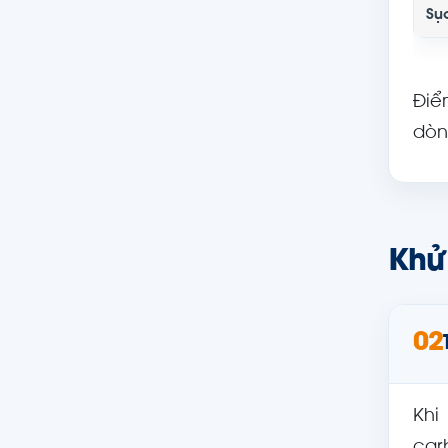
Sục
Điể
dòn
Khử
02
Khi