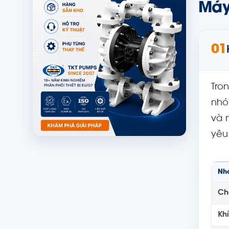
Máy
01
Tro
nhó
và 
yêu
Nh
Ch
Khí