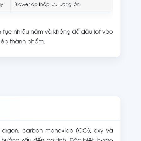
áy
Blower áp thấp lưu lượng lớn
ên tục nhiều năm và không để dầu lọt vào
thép thành phẩm.
ư argon, carbon monoxide (CO), oxy và