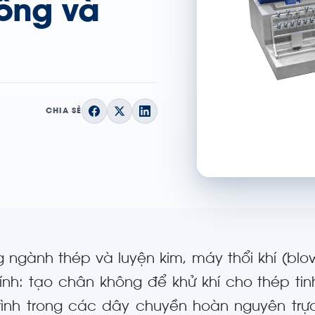
ông và
CHIA SẺ
g ngành thép và luyện kim, máy thổi khí (bl
hính: tạo chân không để khử khí cho thép ti
rình trong các dây chuyền hoàn nguyên trực 