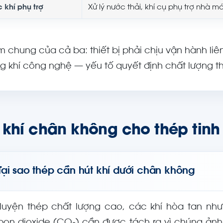
 khí phụ trợ
Xử lý nước thải, khí cụ phụ trợ nhà m
m chung của cả ba: thiết bị phải chịu vận hành li
g khí công nghệ — yếu tố quyết định chất lượng 
 khí chân không cho thép tinh
Tại sao thép cần hút khí dưới chân không
 luyện thép chất lượng cao, các khí hòa tan nh