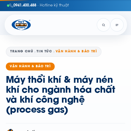
0941.400.488
· Hotline kỹ thuật
TRANG CHỦ
TIN TỨC
VẬN HÀNH & BẢO TRÌ
VẬN HÀNH & BẢO TRÌ
Máy thổi khí & máy nén
khí cho ngành hóa chất
và khí công nghệ
(process gas)