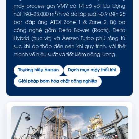
máy process gas VMY có 14 cỡ với lưu lượng
hút 190–23.000 m³/h và dải áp suất -0,9 đến 25
bar, đáp ứng ATEX Zone 1 & Zone 2. Bộ ba
công nghệ gồm Delta Blower (Roots), Delta
Hybrid (trục vít) và Aerzen Turbo phủ rộng từ
sục khí áp thấp đến nén khí quy trình, với thế
mạnh về hiệu suất và tiết kiệm năng lượng.
Thương hiệu Aerzen
Danh mục máy thổi khí
Giải pháp bơm hóa chất công nghiệp