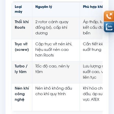
Loại
Nguyên lý
Phù hợp khi
máy
Thổi khí
2 rotor cánh quay
Áp thấp, lưu lượn
Roots
đồng bộ, cấp khí
kết cấu đơn giả
dương
bền
Trục vít
Cặp trục vít nén khí,
Cần tiết kiệm đi
(screw)
hiệu suất nén cao
suất trung bình
hơn Roots
Turbo /
Tốc độ cao, nén ly
Lưu lượng rất lớn
ly tâm
tâm
suất cao, vận h
liên tục
Nén khí
Nén khô không dầu
Khí hóa chất/hó
công
cho khí quy trình
dầu, áp suất cao
nghệ
vực ATEX