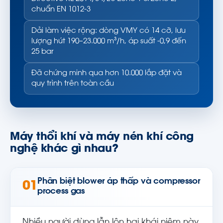
chuẩn EN 1012-3
Dải làm việc rộng: dòng VMY có 14 cỡ, lưu
lượng hút 190–23.000 m³/h, áp suất -0,9 đến
25 bar
Đã chứng minh qua hơn 10.000 lắp đặt và
quy trình trên toàn cầu
Máy thổi khí và máy nén khí công
nghệ khác gì nhau?
Phân biệt blower áp thấp và compressor
01
process gas
Nhiều người dùng lẫn lộn hai khái niệm này.