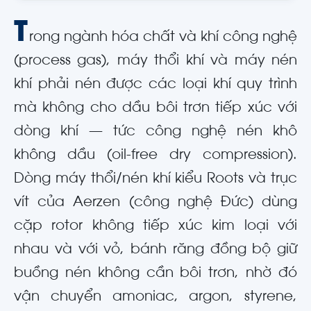
T
rong ngành hóa chất và khí công nghệ
(process gas), máy thổi khí và máy nén
khí phải nén được các loại khí quy trình
mà không cho dầu bôi trơn tiếp xúc với
dòng khí — tức công nghệ nén khô
không dầu (oil-free dry compression).
Dòng máy thổi/nén khí kiểu Roots và trục
vít của Aerzen (công nghệ Đức) dùng
cặp rotor không tiếp xúc kim loại với
nhau và với vỏ, bánh răng đồng bộ giữ
buồng nén không cần bôi trơn, nhờ đó
vận chuyển amoniac, argon, styrene,