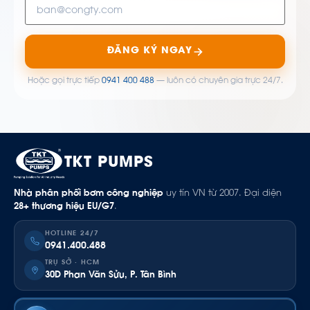
ĐĂNG KÝ NGAY
Hoặc gọi trực tiếp
0941 400 488
— luôn có chuyên gia trực 24/7.
TKT PUMPS
Nhà phân phối bơm công nghiệp
uy tín VN từ 2007. Đại diện
28+ thương hiệu EU/G7
.
HOTLINE 24/7
0941.400.488
TRỤ SỞ · HCM
30D Phan Văn Sửu, P. Tân Bình