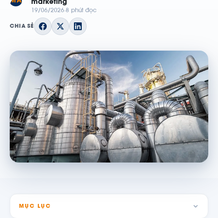
MA
marketing
19/06/2026
8 phút đọc
CHIA SẺ
MỤC LỤC