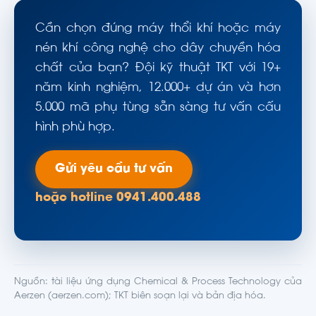
Cần chọn đúng máy thổi khí hoặc máy
nén khí công nghệ cho dây chuyền hóa
chất của bạn? Đội kỹ thuật TKT với 19+
năm kinh nghiệm, 12.000+ dự án và hơn
5.000 mã phụ tùng sẵn sàng tư vấn cấu
hình phù hợp.
Gửi yêu cầu tư vấn
hoặc hotline 0941.400.488
Nguồn: tài liệu ứng dụng Chemical & Process Technology của
Aerzen (aerzen.com); TKT biên soạn lại và bản địa hóa.