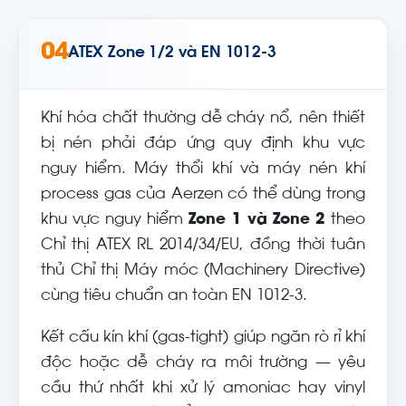
04
ATEX Zone 1/2 và EN 1012-3
Khí hóa chất thường dễ cháy nổ, nên thiết
bị nén phải đáp ứng quy định khu vực
nguy hiểm. Máy thổi khí và máy nén khí
process gas của Aerzen có thể dùng trong
khu vực nguy hiểm
Zone 1 và Zone 2
theo
Chỉ thị ATEX RL 2014/34/EU, đồng thời tuân
thủ Chỉ thị Máy móc (Machinery Directive)
cùng tiêu chuẩn an toàn EN 1012-3.
Kết cấu kín khí (gas-tight) giúp ngăn rò rỉ khí
độc hoặc dễ cháy ra môi trường — yêu
cầu thứ nhất khi xử lý amoniac hay vinyl