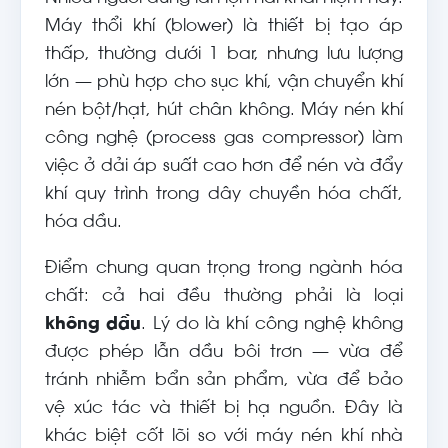
Máy thổi khí (blower) là thiết bị tạo áp
thấp, thường dưới 1 bar, nhưng lưu lượng
lớn — phù hợp cho sục khí, vận chuyển khí
nén bột/hạt, hút chân không. Máy nén khí
công nghệ (process gas compressor) làm
việc ở dải áp suất cao hơn để nén và đẩy
khí quy trình trong dây chuyền hóa chất,
hóa dầu.
Điểm chung quan trọng trong ngành hóa
chất: cả hai đều thường phải là loại
không dầu
. Lý do là khí công nghệ không
được phép lẫn dầu bôi trơn — vừa để
tránh nhiễm bẩn sản phẩm, vừa để bảo
vệ xúc tác và thiết bị hạ nguồn. Đây là
khác biệt cốt lõi so với máy nén khí nhà