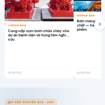
HƯỚNG DẪN
Bơm màng khí n
chất — hóa chất,
HƯỚNG DẪN
phẩm
Cung cấp cụm bơm chữa cháy cho
dự án bệnh viện và trung tâm nghiên
cứu
09/08/2026
06/08/2026
TƯ VẤN CHUYÊN GIA · 24H