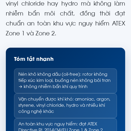
vinyl chloride hay hydro mà không làm
nhiễm bẩn môi chất, đồng thời đạt
chuẩn an toàn khu vực nguy hiểm ATEX
Zone 1 và Zone 2.
Tóm tắt nhanh
Nén khô không dầu (oil-free): rotor không
tiếp xúc kim loại, buồng nén không bôi trơn
→ không nhiễm bẩn khí quy trình
Vận chuyển được khí khó: amoniac, argon,
styrene, vinyl chloride, hydro và nhiều khí
công nghệ khác
An toàn khu vực nguy hiểm: đạt ATEX
Directive RL 2014/34/EU Zone 1 & Zone 2,