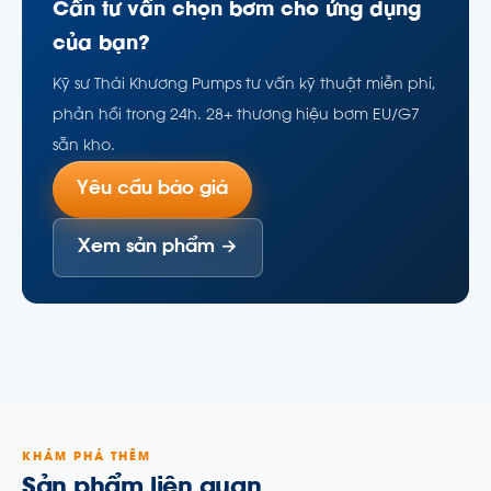
Cần tư vấn chọn bơm cho ứng dụng
của bạn?
Kỹ sư Thái Khương Pumps tư vấn kỹ thuật miễn phí,
phản hồi trong 24h. 28+ thương hiệu bơm EU/G7
sẵn kho.
Yêu cầu báo giá
Xem sản phẩm →
KHÁM PHÁ THÊM
Sản phẩm liên quan