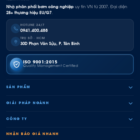
Nhà phân phối bơm công nghiệp
uy tín VN từ 2007. Đại diện
28+ thương hiệu EU/G7
.
HOTLINE 24/7
0941.400.488
TRỤ SỞ · HCM
30D Phan Văn Sửu, P. Tân Bình
ISO 9001:2015
Quality Management Certified
SẢN PHẨM
GIẢI PHÁP NGÀNH
CÔNG TY
NHẬN BÁO GIÁ NHANH