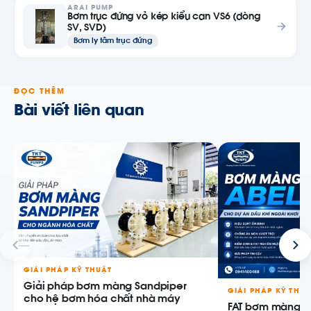
ARAI PUMP
Bơm trục đứng vỏ kép kiểu can VS6 (dòng
SV, SVD)
Bơm ly tâm trục đứng
ĐỌC THÊM
Bài viết liên quan
GIẢI PHÁP KỸ THUẬT
Giải pháp bơm màng Sandpiper
GIẢI PHÁP KỸ THU
cho hệ bơm hóa chất nhà máy
FAT bơm màng AB