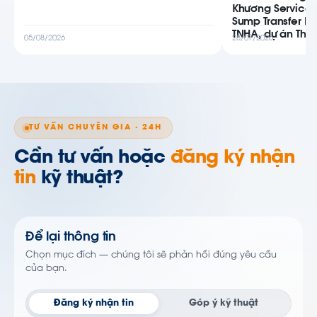
Khương Service
Sump Transfer P
TNHA, dự án Thiê
05/08/2026
28/07/2026
TƯ VẤN CHUYÊN GIA · 24H
Cần tư vấn hoặc
đăng ký nhận
tin
kỹ thuật?
Để lại thông tin
Chọn mục đích — chúng tôi sẽ phản hồi đúng yêu cầu
của bạn.
Đăng ký nhận tin
Góp ý kỹ thuật