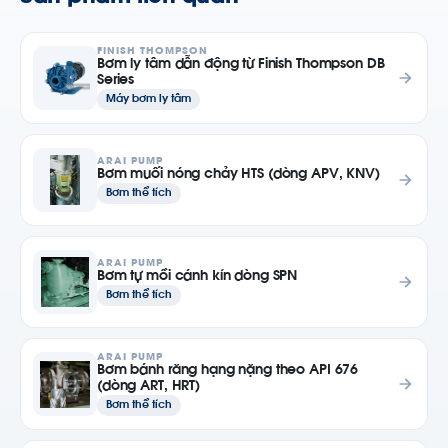
FINISH THOMPSON
Bơm ly tâm dẫn động từ Finish Thompson DB
Series
Máy bơm ly tâm
ARAI PUMP
Bơm muối nóng chảy HTS (dòng APV, KNV)
Bơm thể tích
ARAI PUMP
Bơm tự mồi cánh kín dòng SPN
Bơm thể tích
ARAI PUMP
Bơm bánh răng hạng nặng theo API 676
(dòng ART, HRT)
Bơm thể tích