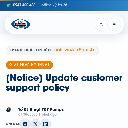
0941.400.488
· Hotline kỹ thuật
TRANG CHỦ
TIN TỨC
GIẢI PHÁP KỸ THUẬT
GIẢI PHÁP KỸ THUẬT
[Notice] Update customer
support policy
TP
Tổ Kỹ thuật TKT Pumps
07/05/2020
1 phút đọc
CHIA SẺ