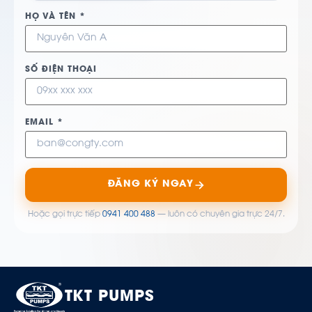
HỌ VÀ TÊN *
SỐ ĐIỆN THOẠI
EMAIL *
ĐĂNG KÝ NGAY
Hoặc gọi trực tiếp
0941 400 488
— luôn có chuyên gia trực 24/7.
TKT PUMPS