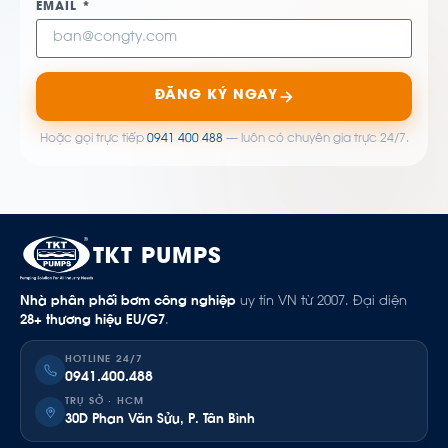
EMAIL *
ĐĂNG KÝ NGAY
Hoặc gọi trực tiếp
0941 400 488
— luôn có chuyên gia trực 24/7.
TKT PUMPS
Nhà phân phối bơm công nghiệp
uy tín VN từ 2007. Đại diện
28+ thương hiệu EU/G7
.
HOTLINE 24/7
0941.400.488
TRỤ SỞ · HCM
30D Phan Văn Sửu, P. Tân Bình