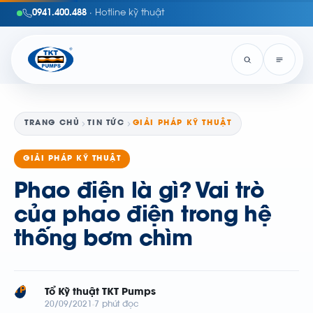
0941.400.488
· Hotline kỹ thuật
TRANG CHỦ
TIN TỨC
GIẢI PHÁP KỸ THUẬT
GIẢI PHÁP KỸ THUẬT
Phao điện là gì? Vai trò
của phao điện trong hệ
thống bơm chìm
TP
Tổ Kỹ thuật TKT Pumps
20/09/2021
7 phút đọc