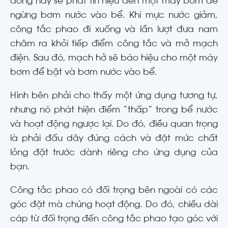
đóng này sẽ phát tín hiệu đến một máy bơm để
ngừng bơm nước vào bể. Khi mực nước giảm,
công tắc phao đi xuống và lần lượt đưa nam
châm ra khỏi tiếp điểm công tắc và mở mạch
điện. Sau đó, mạch hở sẽ báo hiệu cho một máy
bơm để bật và bơm nước vào bể.
Hình bên phải cho thấy một ứng dụng tương tự,
nhưng nó phát hiện điểm “thấp” trong bể nước
và hoạt động ngược lại. Do đó, điều quan trọng
là phải đấu dây đúng cách và đặt mức chất
lỏng đặt trước dành riêng cho ứng dụng của
bạn.
Công tắc phao có đối trọng bên ngoài có các
góc đặt mà chúng hoạt động. Do đó, chiều dài
cáp từ đối trọng đến công tắc phao tạo góc với