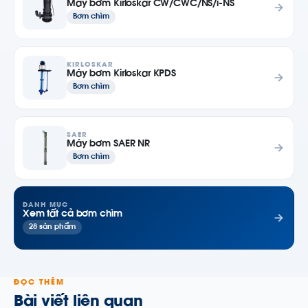
Máy bơm Kirloskar CW/CWC/NS/i-NS
Bơm chìm
KIRLOSKAR
Máy bơm Kirloskar KPDS
Bơm chìm
SAER
Máy bơm SAER NR
Bơm chìm
DANH MỤC
Xem tất cả bơm chìm
28 sản phẩm
ĐỌC THÊM
Bài viết liên quan