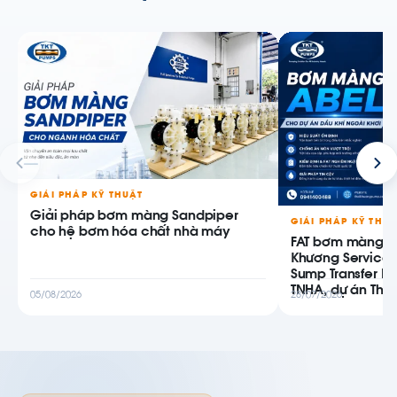
GIẢI PHÁP KỸ THUẬT
Giải pháp bơm màng Sandpiper
GIẢI PHÁP KỸ THU
cho hệ bơm hóa chất nhà máy
FAT bơm màng AB
Khương Service
Sump Transfer P
TNHA, dự án Thiê
05/08/2026
28/07/2026