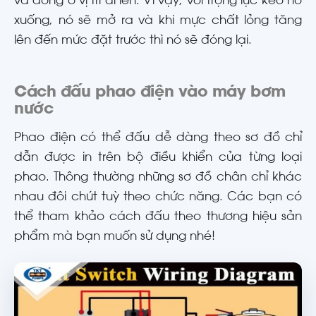
và đóng ở vị trí đi lên. Vì vậy, với trọng lực kéo nó
xuống, nó sẽ mở ra và khi mực chất lỏng tăng
lên đến mức đặt trước thì nó sẽ đóng lại.
Cách đấu phao điện vào máy bơm
nước
Phao điện có thể đấu dễ dàng theo sơ đồ chỉ
dẫn được in trên bộ điều khiển của từng loại
phao. Thông thường những sơ đồ chân chỉ khác
nhau đôi chút tuỳ theo chức năng. Các bạn có
thể tham khảo cách đấu theo thương hiệu sản
phẩm mà bạn muốn sử dụng nhé!