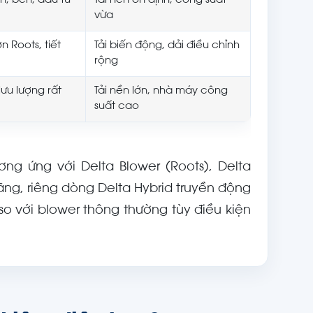
n, bền, đầu tư
Tải nền ổn định, công suất
vừa
n Roots, tiết
Tải biến động, dải điều chỉnh
rộng
lưu lượng rất
Tải nền lớn, nhà máy công
suất cao
g ứng với Delta Blower (Roots), Delta
 hãng, riêng dòng Delta Hybrid truyền động
 so với blower thông thường tùy điều kiện