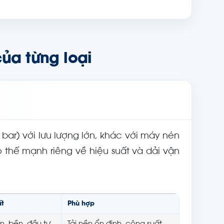
của từng loại
1 bar) với lưu lượng lớn, khác với máy nén
 thế mạnh riêng về hiệu suất và dải vận
ất
Phù hợp