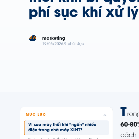
phí sục khí xử l
MA
marketing
19/06/2026
9 phút đọc
T
ron
MỤC LỤC
60-80
Vì sao máy thổi khí “ngốn” nhiều
điện trong nhà máy XLNT?
cách 