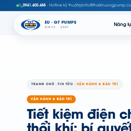
0941.400.488
· Hotline kỹ thuật
info@thaikhuongpump.c
EU · G7 PUMPS
Năng l
SINCE · 2007
TRANG CHỦ
TIN TỨC
VẬN HÀNH & BẢO TRÌ
VẬN HÀNH & BẢO TRÌ
Tiết kiệm điện 
thổi khí: bí quy