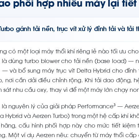
sao phối hợp nhiều máy lại tiế
Turbo gánh tải nền, trục vít xử lý đỉnh tải và tải 
ng có một loại máy thổi khí riêng lẻ nào tối ưu c
 là dùng turbo blower cho tải nền (base load) — n
 — và bổ sung máy trục vít Delta Hybrid cho đỉnh 
p, nơi cần dải điều chỉnh rộng. Khi tải dao động, 
 sát nhu cầu oxy, thay vì để một máy lớn chạy non 
 là nguyên lý của giải pháp Performance³ — Aerze
ta Hybrid và Aerzen Turbo) trong một hệ cấp khí khôn
u hãng, cấu hình phối hợp này cho mức tiết kiệm
ng. Một ví dụ Aerzen nêu: chuyển từ máy thổi cấp