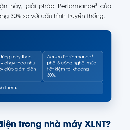
cận này, giải pháp Performance³ của
ng 30% so với cấu hình truyền thống.
đúng máy theo
Aerzen Performance³
i + chạy theo nhu
phối 3 công nghệ: mức
y giúp giảm điện
tiết kiệm tới khoảng
30%.
ưu thêm.
 điện trong nhà máy XLNT?