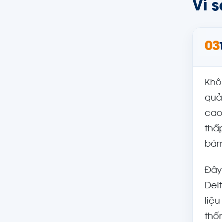
Vì 
03
Khô
quả
cao
thấ
bám
Đây
Del
liệ
thố