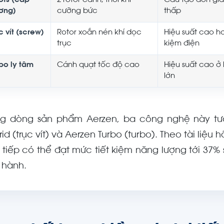
ots (cấp
2 rotor cánh, thổi khí
Cấu tạo đơn giả
ơng)
cưỡng bức
thấp
c vít (screw)
Rotor xoắn nén khí dọc
Hiệu suất cao hơ
trục
kiệm điện
rbo ly tâm
Cánh quạt tốc độ cao
Hiệu suất cao ở 
lớn
ng dòng sản phẩm Aerzen, ba công nghệ này tươn
id (trục vít) và Aerzen Turbo (turbo). Theo tài liệu
c tiếp có thể đạt mức tiết kiệm năng lượng tới 37%
 hành.