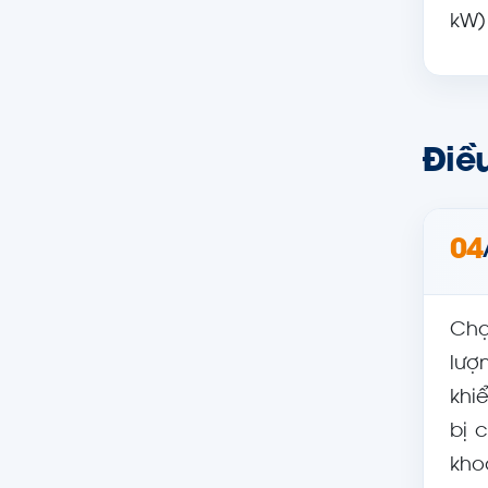
kW)
Điều
04
Chọ
lượ
khi
bị 
kho