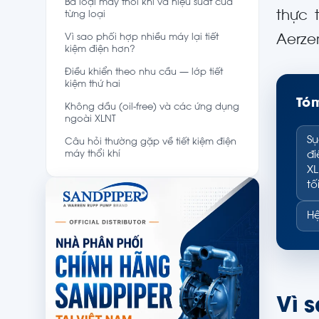
Ba loại máy thổi khí và hiệu suất của
thực 
từng loại
Vì sao phối hợp nhiều máy lại tiết
Aerze
kiệm điện hơn?
Điều khiển theo nhu cầu — lớp tiết
kiệm thứ hai
Tóm
Không dầu (oil-free) và các ứng dụng
ngoài XLNT
Sụ
Câu hỏi thường gặp về tiết kiệm điện
máy thổi khí
đi
XL
tố
Hệ
Vì 