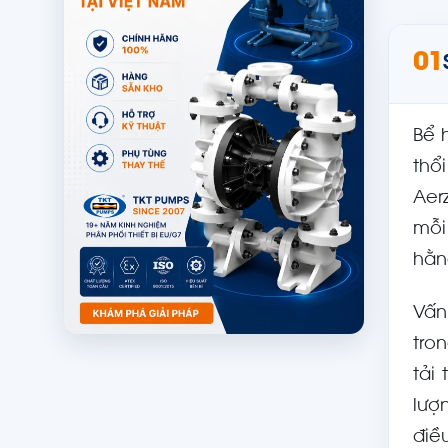
01
Bể 
thổ
Aer
mỗi
hằn
Vấn
tro
tải
lượ
điề