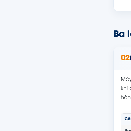
Ba l
02
Máy 
khí
hàn
Cô