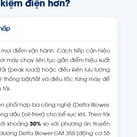
t kiệm điện hơn?
thấp
ho mọi điểm vận hành. Cách tiếp cận hiệu
ơi máy chạy liên tục gần điểm hiệu suất
tải (peak load) hoặc điều kiện lưu lượng
hệ thống bật/tắt và điều tốc từng máy để
tải.
n phối hợp ba công nghệ (Delta Blower,
g dầu (oil-free) cho bể sục khí. Theo tài
 tới khoảng
30%
so với phương án truyền
 dương Delta Blower GM 35S (động cơ 55