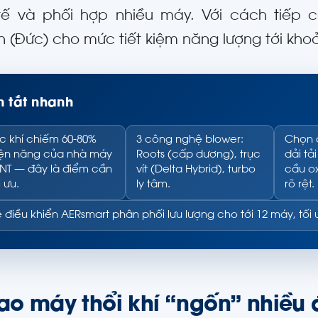
tế và phối hợp nhiều máy. Với cách tiếp 
n (Đức) cho mức tiết kiệm năng lượng tới khoả
 tắt nhanh
c khí chiếm 60-80%
3 công nghệ blower:
Chọn 
ện năng của nhà máy
Roots (cấp dương), trục
dải tả
NT — đây là điểm cần
vít (Delta Hybrid), turbo
cầu ox
i ưu.
ly tâm.
rõ rệt.
 điều khiển AERsmart phân phối lưu lượng cho tới 12 máy, tối 
sao máy thổi khí “ngốn” nhiều