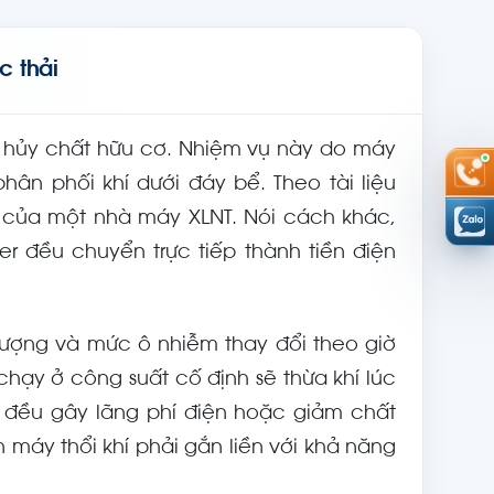
c thải
ân hủy chất hữu cơ. Nhiệm vụ này do máy
hân phối khí dưới đáy bể. Theo tài liệu
của một nhà máy XLNT. Nói cách khác,
r đều chuyển trực tiếp thành tiền điện
lượng và mức ô nhiễm thay đổi theo giờ
hạy ở công suất cố định sẽ thừa khí lúc
ợp đều gây lãng phí điện hoặc giảm chất
n máy thổi khí phải gắn liền với khả năng