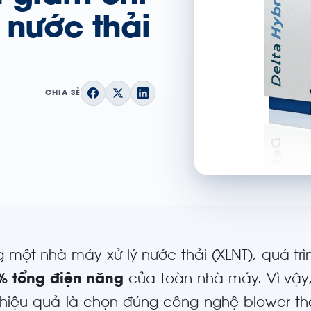
ý nước thải
CHIA SẺ
g một nhà máy xử lý nước thải (XLNT), quá trìn
% tổng điện năng
của toàn nhà máy. Vì vậy,
hiệu quả là chọn đúng công nghệ blower the