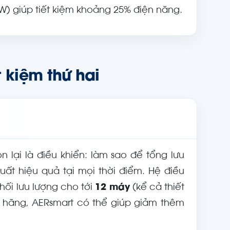
kW) giúp tiết kiệm khoảng 25% điện năng.
 kiệm thứ hai
lại là điều khiển: làm sao để tổng lưu
ất hiệu quả tại mọi thời điểm. Hệ điều
ối lưu lượng cho tới
12 máy
(kể cả thiết
u hãng, AERsmart có thể giúp giảm thêm