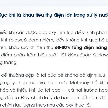
Sục khí là khâu tiêu thụ điện lớn trong xử lý nướ
hiếu khí cần được cấp oxy liên tục để vi sinh ph
i khí (blower) đảm nhiệm, đẩy không khí qua hệ p
zen, khâu sục khí tiêu thụ
60-80% tổng điện năng
 điểm phần trăm hiệu suất tiết kiệm được ở blowe
g tháng.
 đề thường gặp là tải của bể không cố định: lưu 
ng ngày, theo mùa và theo mưa. Một máy thổi khí c
 thấp và thiếu khí lúc tải cao — cả hai trường h
ng đầu ra. Đây chính là lý do bài toán tiết kiệm điệ
u chỉnh lưu lượng theo nhu cầu oxy thực tế.