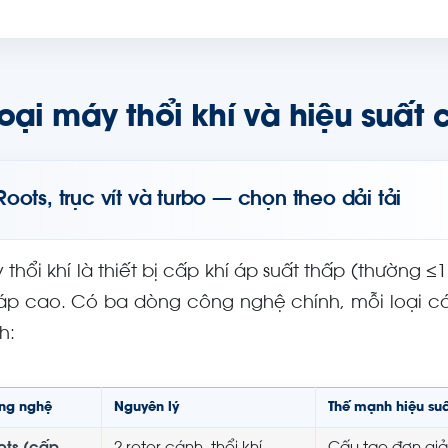
oại máy thổi khí và hiệu suất 
Roots, trục vít và turbo — chọn theo dải tải
thổi khí là thiết bị cấp khí áp suất thấp (thường ≤
 áp cao. Có ba dòng công nghệ chính, mỗi loại có
h:
ng nghệ
Nguyên lý
Thế mạnh hiệu su