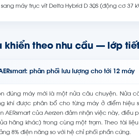
 sang máy trục vít Delta Hybrid D 30S (động cơ 37 
 khiển theo nhu cầu — lớp tiết
AERsmart: phân phối lưu lượng cho tới 12 máy
n đúng máy mới là một nửa câu chuyện. Nửa còn 
ng khí được phân bổ cho từng máy ở điểm hiệu su
ển AERsmart của Aerzen đảm nhận việc này, điều ph
của hãng khác) trong cùng một trạm. Theo tài liệ
ảng 8% điện năng so với hệ chỉ phối phần cứng.