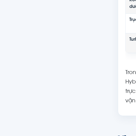
Ro
dư
Trụ
Tu
Tro
Hybr
trự
vận