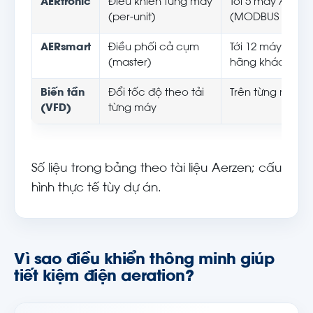
AERtronic
Điều khiển từng máy
Tới 5 máy Aerze
(per-unit)
(MODBUS RTU)
AERsmart
Điều phối cả cụm
Tới 12 máy, gồm
(master)
hãng khác
Biến tần
Đổi tốc độ theo tải
Trên từng máy
(VFD)
từng máy
Số liệu trong bảng theo tài liệu Aerzen; cấu
hình thực tế tùy dự án.
Vì sao điều khiển thông minh giúp
tiết kiệm điện aeration?