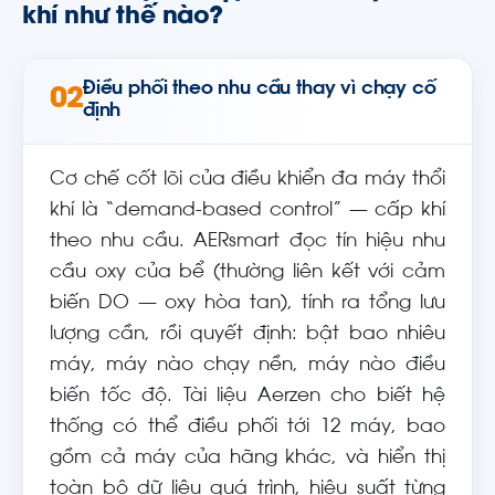
khí như thế nào?
Điều phối theo nhu cầu thay vì chạy cố
02
định
Cơ chế cốt lõi của điều khiển đa máy thổi
khí là “demand-based control” — cấp khí
theo nhu cầu. AERsmart đọc tín hiệu nhu
cầu oxy của bể (thường liên kết với cảm
biến DO — oxy hòa tan), tính ra tổng lưu
lượng cần, rồi quyết định: bật bao nhiêu
máy, máy nào chạy nền, máy nào điều
biến tốc độ. Tài liệu Aerzen cho biết hệ
thống có thể điều phối tới 12 máy, bao
gồm cả máy của hãng khác, và hiển thị
toàn bộ dữ liệu quá trình, hiệu suất từng