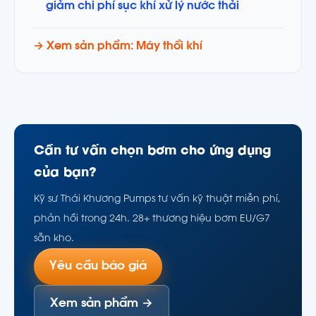
giảm chi phí sục khí xử lý nước thải
→ Xem sản phẩm: Máy thổi khí
Cần tư vấn chọn bơm cho ứng dụng
của bạn?
Kỹ sư Thái Khương Pumps tư vấn kỹ thuật miễn phí,
phản hồi trong 24h. 28+ thương hiệu bơm EU/G7
sẵn kho.
Yêu cầu báo giá
Xem sản phẩm →