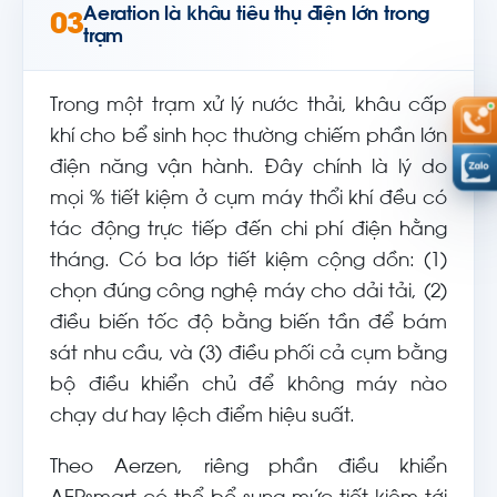
Aeration là khâu tiêu thụ điện lớn trong
03
trạm
Trong một trạm xử lý nước thải, khâu cấp
khí cho bể sinh học thường chiếm phần lớn
điện năng vận hành. Đây chính là lý do
mọi % tiết kiệm ở cụm máy thổi khí đều có
tác động trực tiếp đến chi phí điện hằng
tháng. Có ba lớp tiết kiệm cộng dồn: (1)
chọn đúng công nghệ máy cho dải tải, (2)
điều biến tốc độ bằng biến tần để bám
sát nhu cầu, và (3) điều phối cả cụm bằng
bộ điều khiển chủ để không máy nào
chạy dư hay lệch điểm hiệu suất.
Theo Aerzen, riêng phần điều khiển