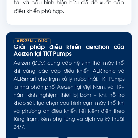
tải và cấu hình hiện hữu để đề xuất cấp
điều khiển phù hợp.
AERZEN · ĐỨC
Giải pháp điều khiển aeration của
Aerzen tại TKT Pumps
Aerzen (Đức) cung cấp hệ sinh thái máy thổi
khí cùng các cấp điều khiển AERtronic và
AERsmart cho trạm xử lý nước thải. TKT Pumps
là nhà phân phối Aerzen tại Việt Nam, với 19+
năm kinh nghiệm thiết bị bơm – khí, hỗ trợ
khảo sát, lựa chọn cấu hình cụm máy thổi khí
và phương án điều khiển tiết kiệm điện theo
từng trạm, kèm phụ tùng và dịch vụ kỹ thuật
24/7.