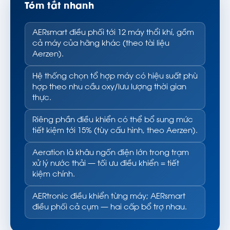
Tóm tắt nhanh
AERsmart điều phối tới 12 máy thổi khí, gồm
cả máy của hãng khác (theo tài liệu
Aerzen).
Hệ thống chọn tổ hợp máy có hiệu suất phù
hợp theo nhu cầu oxy/lưu lượng thời gian
thực.
Riêng phần điều khiển có thể bổ sung mức
tiết kiệm tới 15% (tùy cấu hình, theo Aerzen).
Aeration là khâu ngốn điện lớn trong trạm
xử lý nước thải — tối ưu điều khiển = tiết
kiệm chính.
AERtronic điều khiển từng máy; AERsmart
điều phối cả cụm — hai cấp bổ trợ nhau.