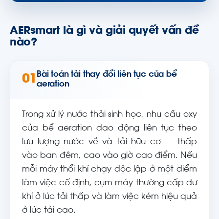
AERsmart là gì và giải quyết vấn đề
nào?
Bài toán tải thay đổi liên tục của bể
01
aeration
Trong xử lý nước thải sinh học, nhu cầu oxy
của bể aeration dao động liên tục theo
lưu lượng nước về và tải hữu cơ — thấp
vào ban đêm, cao vào giờ cao điểm. Nếu
mỗi máy thổi khí chạy độc lập ở một điểm
làm việc cố định, cụm máy thường cấp dư
khí ở lúc tải thấp và làm việc kém hiệu quả
ở lúc tải cao.