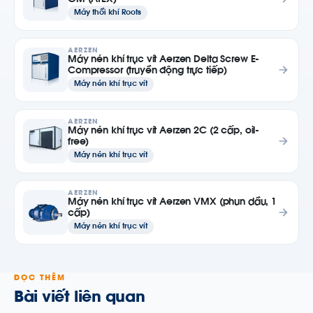
GM (ATEX)
Máy thổi khí Roots
AERZEN
Máy nén khí trục vít Aerzen Delta Screw E-
Compressor (truyền động trực tiếp)
Máy nén khí trục vít
AERZEN
Máy nén khí trục vít Aerzen 2C (2 cấp, oil-
free)
Máy nén khí trục vít
AERZEN
Máy nén khí trục vít Aerzen VMX (phun dầu, 1
cấp)
Máy nén khí trục vít
ĐỌC THÊM
Bài viết liên quan