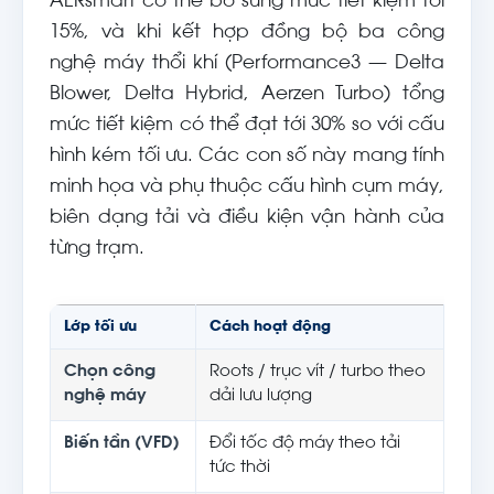
AERsmart có thể bổ sung mức tiết kiệm tới
15%, và khi kết hợp đồng bộ ba công
nghệ máy thổi khí (Performance3 — Delta
Blower, Delta Hybrid, Aerzen Turbo) tổng
mức tiết kiệm có thể đạt tới 30% so với cấu
hình kém tối ưu. Các con số này mang tính
minh họa và phụ thuộc cấu hình cụm máy,
biên dạng tải và điều kiện vận hành của
từng trạm.
Lớp tối ưu
Cách hoạt động
Tác 
Chọn công
Roots / trục vít / turbo theo
Bám 
nghệ máy
dải lưu lượng
từng
Biến tần (VFD)
Đổi tốc độ máy theo tải
Trán
tức thời
thấ