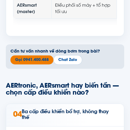
AERsmart
Điều phối số máy + tổ hợp
Tới 
(master)
tối ưu
hình
Cần tư vấn nhanh về dòng bơm trong bài?
Gọi 0941.400.488
Chat Zalo
AERtronic, AERsmart hay biến tần —
chọn cấp điều khiển nào?
Ba cấp điều khiển bổ trợ, không thay
04
thế