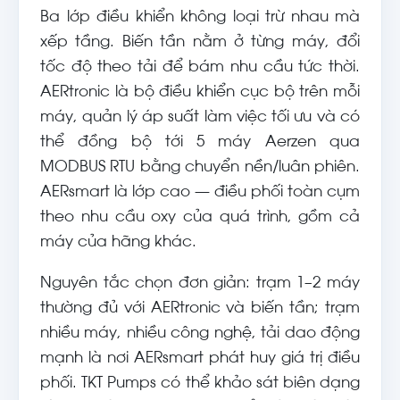
Ba lớp điều khiển không loại trừ nhau mà
xếp tầng. Biến tần nằm ở từng máy, đổi
tốc độ theo tải để bám nhu cầu tức thời.
AERtronic là bộ điều khiển cục bộ trên mỗi
máy, quản lý áp suất làm việc tối ưu và có
thể đồng bộ tới 5 máy Aerzen qua
MODBUS RTU bằng chuyển nền/luân phiên.
AERsmart là lớp cao — điều phối toàn cụm
theo nhu cầu oxy của quá trình, gồm cả
máy của hãng khác.
Nguyên tắc chọn đơn giản: trạm 1–2 máy
thường đủ với AERtronic và biến tần; trạm
nhiều máy, nhiều công nghệ, tải dao động
mạnh là nơi AERsmart phát huy giá trị điều
phối. TKT Pumps có thể khảo sát biên dạng