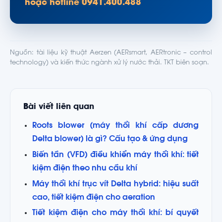
hoặc hotline 0941.400.488
Nguồn: tài liệu kỹ thuật Aerzen (AERsmart, AERtronic – control
technology) và kiến thức ngành xử lý nước thải. TKT biên soạn.
Bài viết liên quan
Roots blower (máy thổi khí cấp dương
Delta blower) là gì? Cấu tạo & ứng dụng
Biến tần (VFD) điều khiển máy thổi khí: tiết
kiệm điện theo nhu cầu khí
Máy thổi khí trục vít Delta hybrid: hiệu suất
cao, tiết kiệm điện cho aeration
Tiết kiệm điện cho máy thổi khí: bí quyết