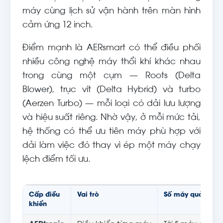
máy cùng lịch sử vận hành trên màn hình
cảm ứng 12 inch.
Điểm mạnh là AERsmart có thể điều phối
nhiều công nghệ máy thổi khí khác nhau
trong cùng một cụm — Roots (Delta
Blower), trục vít (Delta Hybrid) và turbo
(Aerzen Turbo) — mỗi loại có dải lưu lượng
và hiệu suất riêng. Nhờ vậy, ở mỗi mức tải,
hệ thống có thể ưu tiên máy phù hợp với
dải làm việc đó thay vì ép một máy chạy
lệch điểm tối ưu.
Cấp điều
Vai trò
Số máy quản lý
khiển