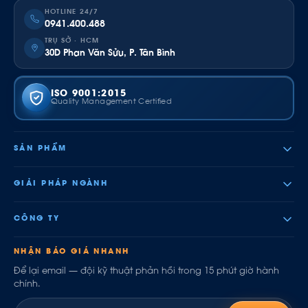
HOTLINE 24/7
0941.400.488
TRỤ SỞ · HCM
30D Phan Văn Sửu, P. Tân Bình
ISO 9001:2015
Quality Management Certified
SẢN PHẨM
GIẢI PHÁP NGÀNH
CÔNG TY
NHẬN BÁO GIÁ NHANH
Để lại email — đội kỹ thuật phản hồi trong 15 phút giờ hành
chính.