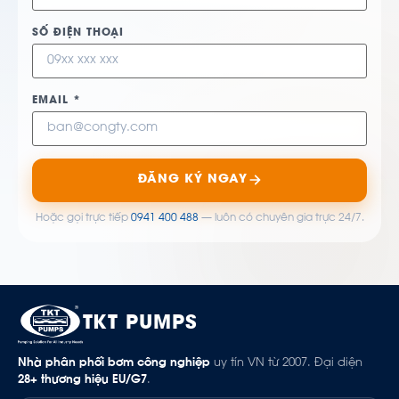
SỐ ĐIỆN THOẠI
EMAIL *
ĐĂNG KÝ NGAY
Hoặc gọi trực tiếp
0941 400 488
— luôn có chuyên gia trực 24/7.
TKT PUMPS
Nhà phân phối bơm công nghiệp
uy tín VN từ 2007. Đại diện
28+ thương hiệu EU/G7
.