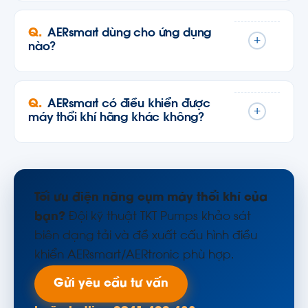
AERsmart dùng cho ứng dụng
+
nào?
AERsmart có điều khiển được
+
máy thổi khí hãng khác không?
Tối ưu điện năng cụm máy thổi khí của
bạn?
Đội kỹ thuật TKT Pumps khảo sát
biên dạng tải và đề xuất cấu hình điều
khiển AERsmart/AERtronic phù hợp.
Gửi yêu cầu tư vấn