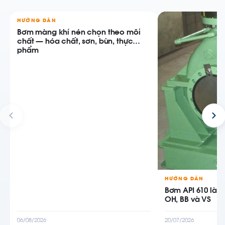
HƯỚNG DẪN
Bơm màng khí nén chọn theo môi
chất — hóa chất, sơn, bùn, thực
phẩm
HƯỚNG DẪN
Bơm API 610 là g
OH, BB và VS
06/08/2026
20/07/2026