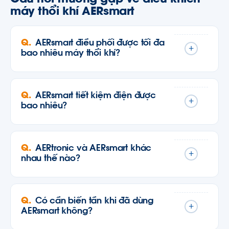
máy thổi khí AERsmart
AERsmart điều phối được tối đa
+
bao nhiêu máy thổi khí?
AERsmart tiết kiệm điện được
+
bao nhiêu?
AERtronic và AERsmart khác
+
nhau thế nào?
Có cần biến tần khi đã dùng
+
AERsmart không?