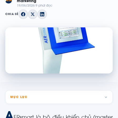
MA
marketing
19/06/2026
9 phút đọc
CHIA SẺ
MỤC LỤC
A
ERsmart là bộ điều khiển chủ (master