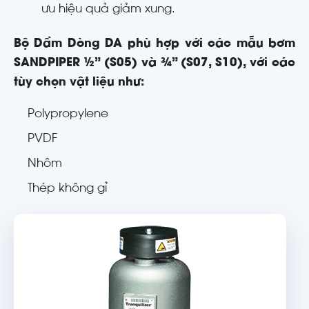
ưu hiệu quả giảm xung.
Bộ Dầm Dòng DA phù hợp với các mẫu bơm
SANDPIPER ½” (S05) và ¾” (S07, S10), với các
tùy chọn vật liệu như:
Polypropylene
PVDF
Nhôm
Thép không gỉ