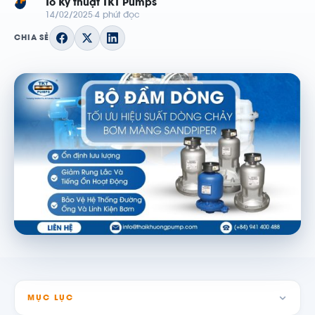
TP
Tổ Kỹ thuật TKT Pumps
14/02/2025
4 phút đọc
CHIA SẺ
MỤC LỤC