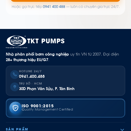
Hoặc gọi trực tiếp
0941 400 488
— luôn có chuyên gia trực 24/7.
TKT PUMPS
Nhà phân phối bơm công nghiệp
uy tín VN từ 2007. Đại diện
28+ thương hiệu EU/G7
.
HOTLINE 24/7
0941.400.488
TRỤ SỞ · HCM
30D Phan Văn Sửu, P. Tân Bình
ISO 9001:2015
Quality Management Certified
SẢN PHẨM