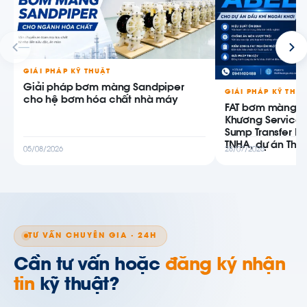
GIẢI PHÁP KỸ THUẬT
Giải pháp bơm màng Sandpiper
GIẢI PHÁP KỸ THU
cho hệ bơm hóa chất nhà máy
FAT bơm màng AB
Khương Service
Sump Transfer P
TNHA, dự án Thiê
05/08/2026
28/07/2026
TƯ VẤN CHUYÊN GIA · 24H
Cần tư vấn hoặc
đăng ký nhận
tin
kỹ thuật?