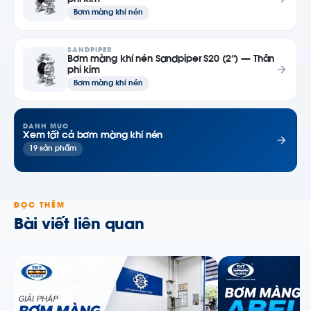
phi kim
Bơm màng khí nén
SANDPIPER
Bơm màng khí nén Sandpiper S20 (2″) — Thân
phi kim
Bơm màng khí nén
DANH MỤC
Xem tất cả bơm màng khí nén
19 sản phẩm
ĐỌC THÊM
Bài viết liên quan