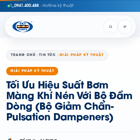
0941.400.488
· Hotline kỹ thuật
TRANG CHỦ
TIN TỨC
GIẢI PHÁP KỸ THUẬT
GIẢI PHÁP KỸ THUẬT
Tối Ưu Hiệu Suất Bơm
Màng Khí Nén Với Bộ Đầm
Dòng (Bộ Giảm Chấn-
Pulsation Dampeners)