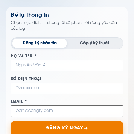
Để lại thông tin
Chọn mục đích — chúng tôi sẽ phản hồi đúng yêu cầu
của bạn.
Đăng ký nhận tin
Góp ý kỹ thuật
HỌ VÀ TÊN *
SỐ ĐIỆN THOẠI
EMAIL *
ĐĂNG KÝ NGAY