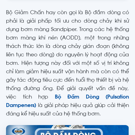
Bộ Giảm Chấn hay còn gọi là Bộ đầm dòng có
phải là giải phấp tối ưu cho dòng chảy khi sử
dụng bơm màng Sandpiper. Trong các hệ thống
bơm màng khí nén (AODD), một trong những
thách thức lớn là dòng chảy gián đoạn (không
liên tục theo dòng) do nguyên lý hoạt động của
bơm. Hiện tượng này đối với một số vị trí không
chỉ làm giảm hiệu suất vận hành mà còn có thể
gây tác động tiêu cực đến tuổi thọ thiết bị và hệ
thống đường ống. Để giải quyết vấn đề này,
việc tích hợp
Bộ Đầm Dòng (Pulsation
Dampeners)
là giải pháp hiệu quả giúp cải thiện
đáng kể hiệu suất của hệ thống bơm.