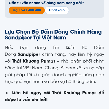
Cần tư vấn nhanh về dòng bơm trong bài?
Gọi 0941.400.488
Chat Zalo
Lựa Chọn Bộ Dầm Dòng Chính Hãng
Sandpiper Tại Việt Nam
Nếu bạn đang tìm kiếm Bộ Dầm
Dòng
Sandpiper
chính hãng, hãy liên hệ ngay
với
Thái Khương Pumps
– nhà phân phối chính
hãng tại Việt Nam. Chúng tôi cam kết cung cấp
giải pháp tối ưu, giúp doanh nghiệp nâng cao
hiệu quả vận hành và bảo vệ hệ thống bơm.
🔹
Liên hệ ngay với Thái Khương Pumps để
được tư vấn chi tiết!