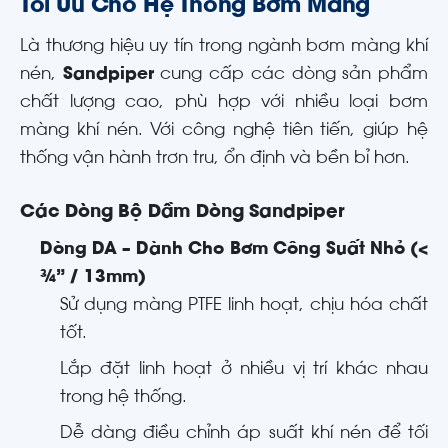
Tối Ưu Cho Hệ Thống Bơm Màng
Là thương hiệu uy tín trong ngành bơm màng khí
nén,
Sandpiper
cung cấp các dòng sản phẩm
chất lượng cao, phù hợp với nhiều loại bơm
màng khí nén. Với công nghệ tiên tiến, giúp hệ
thống vận hành trơn tru, ổn định và bền bỉ hơn.
Các Dòng Bộ Dầm Dòng Sandpiper
Dòng DA – Dành Cho Bơm Công Suất Nhỏ (<
¾” / 13mm)
Sử dụng màng PTFE linh hoạt, chịu hóa chất
tốt.
Lắp đặt linh hoạt ở nhiều vị trí khác nhau
trong hệ thống.
Dễ dàng điều chỉnh áp suất khí nén để tối