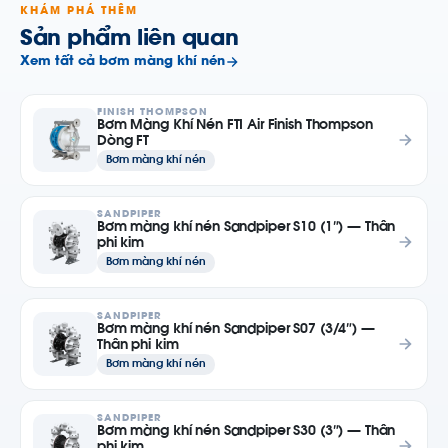
KHÁM PHÁ THÊM
Sản phẩm liên quan
Xem tất cả bơm màng khí nén
FINISH THOMPSON
Bơm Màng Khí Nén FTI Air Finish Thompson
Dòng FT
Bơm màng khí nén
SANDPIPER
Bơm màng khí nén Sandpiper S10 (1″) — Thân
phi kim
Bơm màng khí nén
SANDPIPER
Bơm màng khí nén Sandpiper S07 (3/4″) —
Thân phi kim
Bơm màng khí nén
SANDPIPER
Bơm màng khí nén Sandpiper S30 (3″) — Thân