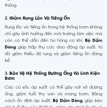
thống.
2.
Giảm Rung Lắc Và Tiếng Ồn
Rung lắc và tiếng ồn trong hệ thống bơm không
chỉ gây ảnh hưởng đến môi trường làm việc mà
còn có thể dẫn đến hư hỏng cơ khí.
Bộ Dầm
Dòng
giúp hấp thụ các dao động áp suất, từ
đó giảm thiểu độ rung và giảm tiếng ồn đáng
kể.
3.
Bảo Vệ Hệ Thống Đường Ống Và Linh Kiện
Bơm
Các cú sốc áp suất có thể gây nứt vỡ đường
ống, giảm tuổi thọ van và màng bơm. Bằng
cách ổn định áp suất,
Bộ Dầm Dòng
giúp kéo