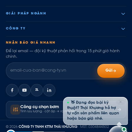
GIẢI PHÁP NGÀNH
CÔNG TY
NHẬN BÁO GIÁ NHANH
Để lại email — đội kỹ thuật phản hồi trong 15 phút giờ hành
chính.
Gửi
ZL
✕
👋 Đang đọc bài kỹ
Công cụ chọn bơm
thuật? Thái Khương hỗ trợ
Tính lưu lượng · cột áp → ra model
tư vấn sản phẩm liên quan
hoặc báo giá nhé.
© 2026
CÔNG TY TNHH KTTM THÁI KHƯƠNG
· MST: 0304844502