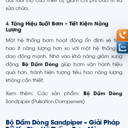
dài tuổi thọ của thiết bị, giảm chi phí bảo trì và
sửa chữa.
4.
Tăng Hiệu Suất Bơm – Tiết Kiệm Năng
Lượng
Một hệ thống bơm hoạt động ổn định sẽ tiêu
hao ít năng lượng hơn so với một hệ thống bị
dao động mạnh. Nhờ vào khả năng giảm xung
động,
Bộ Dầm Dòng
giúp bơm vận hành hiệu
quả hơn, tránh hiện tượng tiêu hao năng lượng
không cần thiết.
Xem thêm: Các sản phẩm:
Bộ Dầm Dòng
Sandpiper (Pulsation Dampeners)
Bộ Dầm Dòng Sandpiper – Giải Pháp