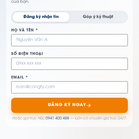
của bạn.
Đăng ký nhận tin
Góp ý kỹ thuật
HỌ VÀ TÊN *
SỐ ĐIỆN THOẠI
EMAIL *
ĐĂNG KÝ NGAY
Hoặc gọi trực tiếp
0941 400 488
— luôn có chuyên gia trực 24/7.