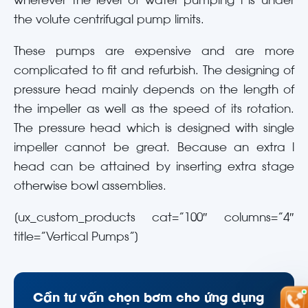
wherever the level of water pumping l is under
the volute centrifugal pump limits.
These pumps are expensive and are more
complicated to fit and refurbish. The designing of
pressure head mainly depends on the length of
the impeller as well as the speed of its rotation.
The pressure head which is designed with single
impeller cannot be great. Because an extra l
head can be attained by inserting extra stage
otherwise bowl assemblies.
[ux_custom_products cat=”100″ columns=”4″
title=”Vertical Pumps”]
Cần tư vấn chọn bơm cho ứng dụng