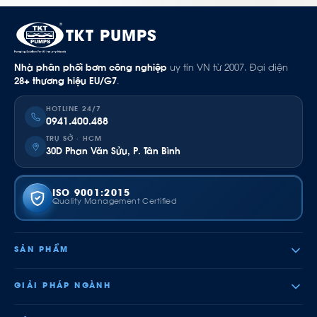
TKT PUMPS
Nhà phân phối bơm công nghiệp
uy tín VN từ 2007. Đại diện
28+ thương hiệu EU/G7
.
HOTLINE 24/7
0941.400.488
TRỤ SỞ · HCM
30D Phan Văn Sửu, P. Tân Bình
ISO 9001:2015
Quality Management Certified
SẢN PHẨM
GIẢI PHÁP NGÀNH