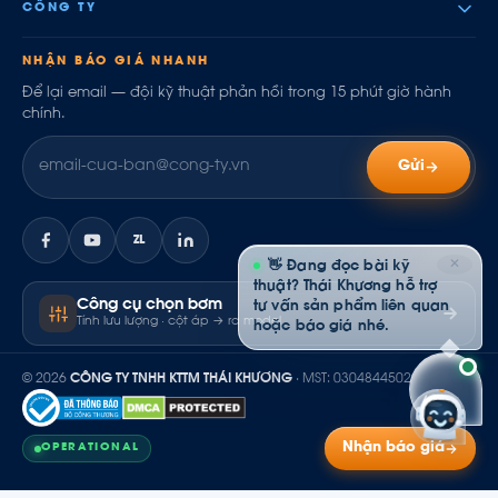
CÔNG TY
NHẬN BÁO GIÁ NHANH
Để lại email — đội kỹ thuật phản hồi trong 15 phút giờ hành
chính.
Gửi
ZL
✕
👋 Đang đọc bài kỹ
thuật? Thái Khương hỗ trợ
Công cụ chọn bơm
tư vấn sản phẩm liên quan
Tính lưu lượng · cột áp → ra model
hoặc báo giá nhé.
© 2026
CÔNG TY TNHH KTTM THÁI KHƯƠNG
· MST: 0304844502
Nhận báo giá
OPERATIONAL