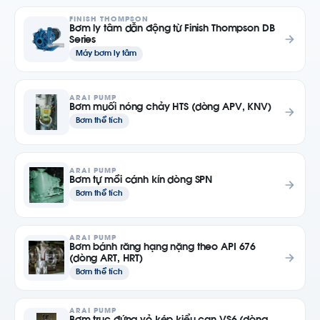
FINISH THOMPSON
Bơm ly tâm dẫn động từ Finish Thompson DB
Series
Máy bơm ly tâm
ARAI PUMP
Bơm muối nóng chảy HTS (dòng APV, KNV)
Bơm thể tích
ARAI PUMP
Bơm tự mồi cánh kín dòng SPN
Bơm thể tích
ARAI PUMP
Bơm bánh răng hạng nặng theo API 676
(dòng ART, HRT)
Bơm thể tích
ARAI PUMP