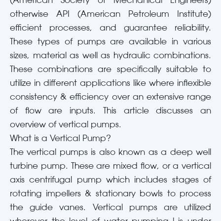
(American Society of Mechanical Engineers)
otherwise API (American Petroleum Institute)
efficient processes, and guarantee reliability.
These types of pumps are available in various
sizes, material as well as hydraulic combinations.
These combinations are specifically suitable to
utilize in different applications like where inflexible
consistency & efficiency over an extensive range
of flow are inputs. This article discusses an
overview of vertical pumps.
What is a Vertical Pump?
The vertical pumps is also known as a deep well
turbine pump. These are mixed flow, or a vertical
axis centrifugal pump which includes stages of
rotating impellers & stationary bowls to process
the guide vanes. Vertical pumps are utilized