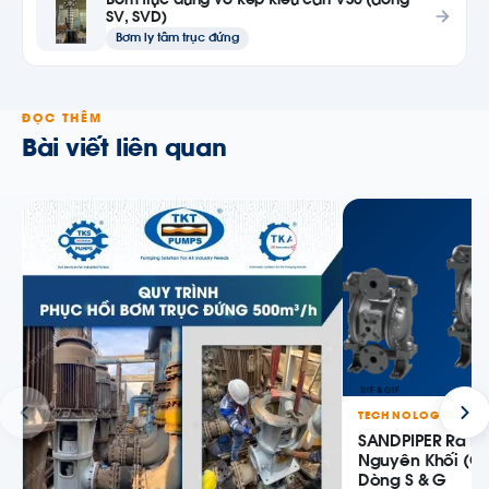
Bơm trục đứng vỏ kép kiểu can VS6 (dòng
SV, SVD)
Bơm ly tâm trục đứng
ĐỌC THÊM
Bài viết liên quan
TECHNOLOGY
SANDPIPER Ra M
Nguyên Khối (Ca
Dòng S & G