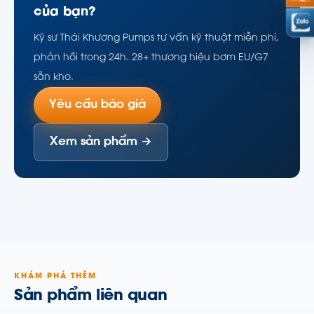
của bạn?
Kỹ sư Thái Khương Pumps tư vấn kỹ thuật miễn phí,
phản hồi trong 24h. 28+ thương hiệu bơm EU/G7
sẵn kho.
Yêu cầu báo giá
Xem sản phẩm →
KHÁM PHÁ THÊM
Sản phẩm liên quan