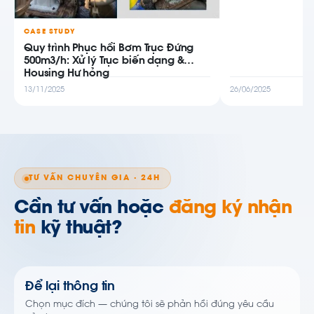
CASE STUDY
Quy trình Phục hồi Bơm Trục Đứng
500m3/h: Xử lý Trục biến dạng &
Housing Hư hỏng
13/11/2025
26/06/2025
TƯ VẤN CHUYÊN GIA · 24H
Cần tư vấn hoặc
đăng ký nhận
tin
kỹ thuật?
Để lại thông tin
Chọn mục đích — chúng tôi sẽ phản hồi đúng yêu cầu