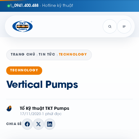
0941.400.488
· Hotline kỹ thuật
TRANG CHỦ
TIN TỨC
TECHNOLOGY
TECHNOLOGY
Vertical Pumps
TP
Tổ Kỹ thuật TKT Pumps
17/11/2020
1 phút đọc
CHIA SẺ