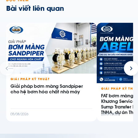
ĐỌC THÊM
Bài viết liên quan
GIẢI PHÁP KỸ THUẬT
Giải pháp bơm màng Sandpiper
GIẢI PHÁP KỸ THU
cho hệ bơm hóa chất nhà máy
FAT bơm màng AB
Khương Service
Sump Transfer P
TNHA, dự án Thiê
05/08/2026
28/07/2026