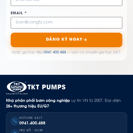
EMAIL *
ĐĂNG KÝ NGAY
Hoặc gọi trực tiếp
0941 400 488
— luôn có chuyên gia trực 24/7.
TKT PUMPS
Nhà phân phối bơm công nghiệp
uy tín VN từ 2007. Đại diện
28+ thương hiệu EU/G7
.
HOTLINE 24/7
0941.400.488
TRỤ SỞ · HCM