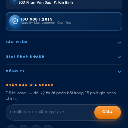
30D Phan Văn Sửu, P. Tân Bình
ISO 9001:2015
Quality Management Certified
SẢN PHẨM
GIẢI PHÁP NGÀNH
CÔNG TY
NHẬN BÁO GIÁ NHANH
Để lại email — đội kỹ thuật phản hồi trong 15 phút giờ hành
chính.
Gửi