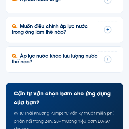
Muốn điều chỉnh áp lực nước
+
trong ống làm thế nào?
Áp lực nước khác lưu lượng nước
+
thế nào?
Cần tư vấn chọn bơm cho ứng dụng
của bạn?
Kỹ sư Thái Khương Pumps tư vấn kỹ thuật miễn phí,
phản hồi trong 24h. 28+ thương hiệu bơm EU/G7