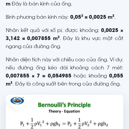
m
Đây là bán kính của ống.
Bình phương bán kính này:
0,05² = 0,0025 m²
.
Nhân kết quả với số pi, được khoảng:
0,0025 ×
3,142 = 0,007855 m²
. Đây là khu vực mặt cắt
ngang của đường ống.
Nhân diện tích này với chiều cao của ống. Ví dụ:
nếu đường ống kéo dài khoảng cách 7 mét:
0,007855 × 7 = 0,054985
hoặc khoảng
0,055
m³
. Đây là công suất bên trong của đường ống.