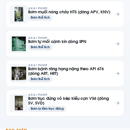
ARAI PUMP
Bơm muối nóng chảy HTS (dòng APV, KNV)
Bơm thể tích
ARAI PUMP
Bơm tự mồi cánh kín dòng SPN
Bơm thể tích
ARAI PUMP
Bơm bánh răng hạng nặng theo API 676
(dòng ART, HRT)
Bơm thể tích
ARAI PUMP
Bơm trục đứng vỏ kép kiểu can VS6 (dòng
SV, SVD)
Bơm ly tâm trục đứng