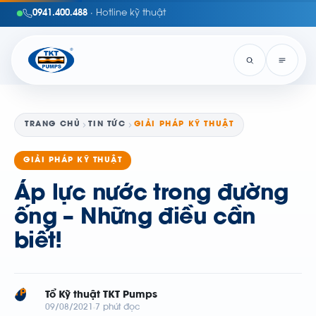
0941.400.488
· Hotline kỹ thuật
TRANG CHỦ
TIN TỨC
GIẢI PHÁP KỸ THUẬT
GIẢI PHÁP KỸ THUẬT
Áp lực nước trong đường
ống – Những điều cần
biết!
TP
Tổ Kỹ thuật TKT Pumps
09/08/2021
7 phút đọc