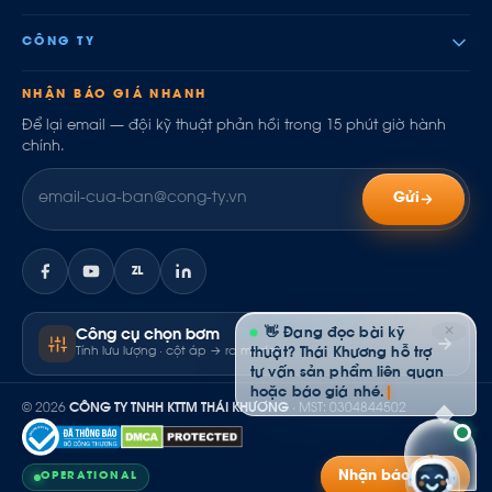
CÔNG TY
NHẬN BÁO GIÁ NHANH
Để lại email — đội kỹ thuật phản hồi trong 15 phút giờ hành
chính.
Gửi
ZL
✕
👋 Đang đọc bài kỹ
Công cụ chọn bơm
Tính lưu lượng · cột áp → ra model
thuật? Thái Khương hỗ trợ
tư vấn sản phẩm liên quan
hoặc báo giá nhé.
© 2026
CÔNG TY TNHH KTTM THÁI KHƯƠNG
· MST: 0304844502
Nhận báo giá
OPERATIONAL