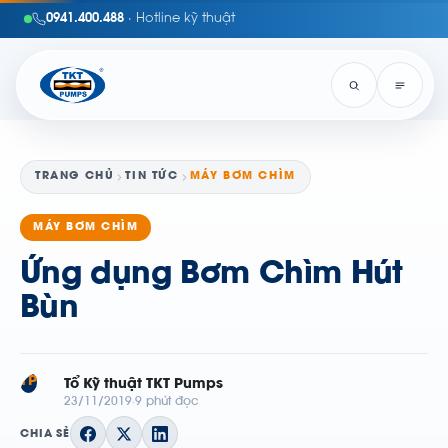
0941.400.488
· Hotline kỹ thuật
TRANG CHỦ
TIN TỨC
MÁY BƠM CHÌM
MÁY BƠM CHÌM
Ứng dụng Bơm Chìm Hút
Bùn
TP
Tổ Kỹ thuật TKT Pumps
23/11/2019
9 phút đọc
CHIA SẺ