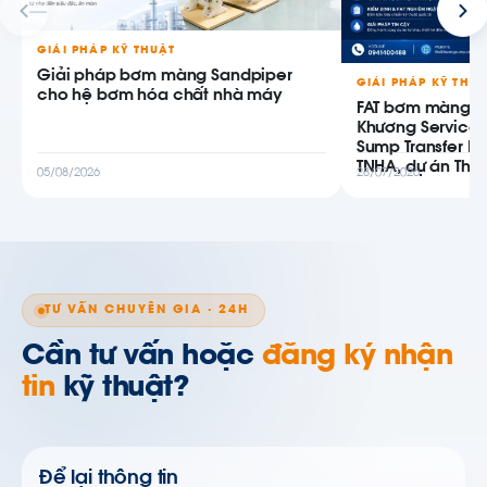
GIẢI PHÁP KỸ THUẬT
Giải pháp bơm màng Sandpiper
GIẢI PHÁP KỸ THU
cho hệ bơm hóa chất nhà máy
FAT bơm màng AB
Khương Service
Sump Transfer P
TNHA, dự án Thiê
05/08/2026
28/07/2026
TƯ VẤN CHUYÊN GIA · 24H
Cần tư vấn hoặc
đăng ký nhận
tin
kỹ thuật?
Để lại thông tin