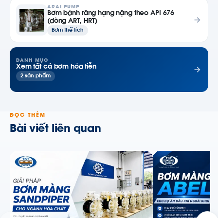
ARAI PUMP
Bơm bánh răng hạng nặng theo API 676
(dòng ART, HRT)
Bơm thể tích
DANH MỤC
Xem tất cả bơm hỏa tiễn
2 sản phẩm
ĐỌC THÊM
Bài viết liên quan