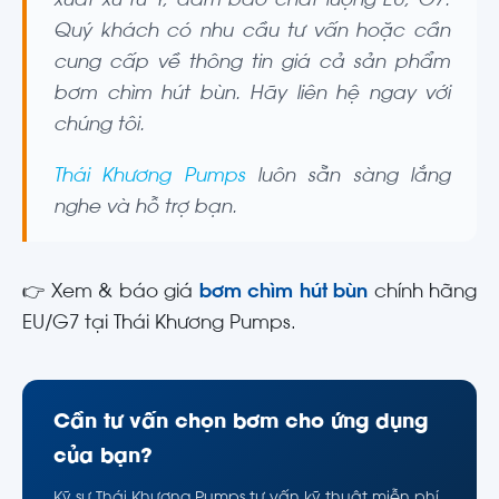
xuất xứ từ Ý, đảm bảo chất lượng EU, G7.
Quý khách có nhu cầu tư vấn hoặc cần
cung cấp về thông tin giá cả sản phẩm
bơm chìm hút bùn. Hãy liên hệ ngay với
chúng tôi.
Thái Khương Pumps
luôn sẵn sàng lắng
nghe và hỗ trợ bạn.
👉 Xem & báo giá
bơm chìm hút bùn
chính hãng
EU/G7 tại Thái Khương Pumps.
Cần tư vấn chọn bơm cho ứng dụng
của bạn?