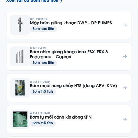
Xem tất cả bơm hỏa tiễn
DP PUMPS
Máy bơm giếng khoan DWP – DP PUMPS
Bơm hỏa tiễn
CAPRARI
Bơm chìm giếng khoan inox ESX-ERX &
Endurance – Caprari
Bơm hỏa tiễn
ARAI PUMP
Bơm muối nóng chảy HTS (dòng APV, KNV)
Bơm thể tích
ARAI PUMP
Bơm tự mồi cánh kín dòng SPN
Bơm thể tích