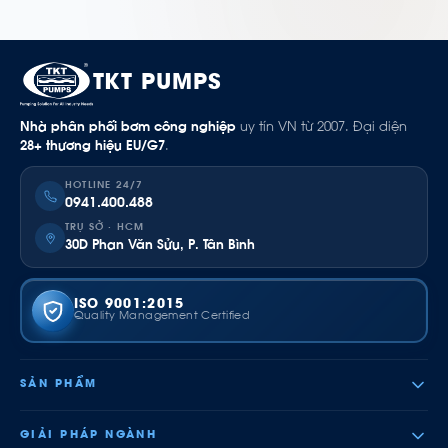
TKT PUMPS
Nhà phân phối bơm công nghiệp
uy tín VN từ 2007. Đại diện
28+ thương hiệu EU/G7
.
HOTLINE 24/7
0941.400.488
TRỤ SỞ · HCM
30D Phan Văn Sửu, P. Tân Bình
ISO 9001:2015
Quality Management Certified
SẢN PHẨM
GIẢI PHÁP NGÀNH