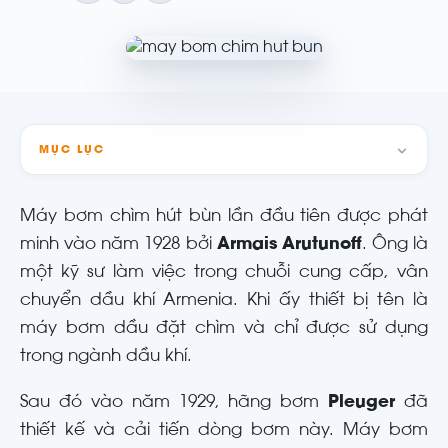
MỤC LỤC
Máy bơm chìm hút bùn lần đầu tiên được phát
minh vào năm 1928 bởi
Armais Arutunoff
. Ông là
một kỹ sư làm việc trong chuỗi cung cấp, vân
chuyển dầu khí Armenia. Khi ấy thiết bị tên là
máy bơm dầu đặt chìm và chỉ được sử dụng
trong ngành dầu khí.
Sau đó vào năm 1929, hãng bơm
Pleuger
đã
thiết kế và cải tiến dòng bơm này. Máy bơm