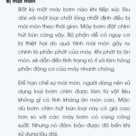
Bị mài mòn
Bất kỳ một máy bơm nào khi tiếp xúc lâu
dài với một loại chất lỏng nhất định đều bị
mài mòn theo thời gian. Máy bơm đặt chìm
hút bùn cũng vậy. Bộ phận dễ có nguy cơ
bị thiệt hại do quá trình mài mòn gây ra
chính là phần phớt của máy. Khi phớt bị ăn
mòn, sẽ dẫn đến tình trạng rò rỉ và làm hỏng
phần động cơ của máy nhanh chóng.
Để hạn chế sự mài mòn, người dùng nên sử
dụng loại bơm chìm được làm từ vật liệu
không gỉ có tính kháng ăn mòn cao. Mặc
dù bơm chìm hút bùn loại này có giá cao
hơn so với các máy bơm có cùng công
suất. Nhưng nó đảm bảo được độ bền khi
sử dụng lâu dài.