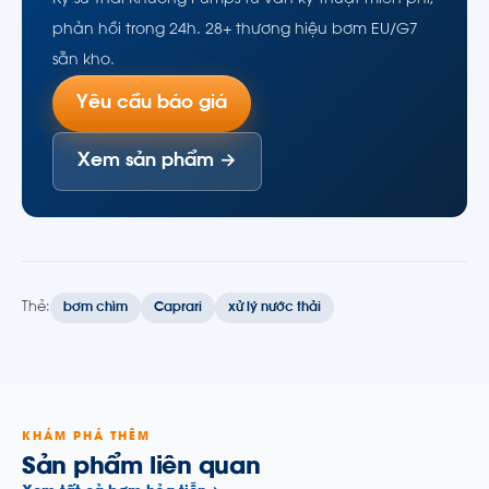
Kỹ sư Thái Khương Pumps tư vấn kỹ thuật miễn phí,
phản hồi trong 24h. 28+ thương hiệu bơm EU/G7
sẵn kho.
Yêu cầu báo giá
Xem sản phẩm →
Thẻ:
bơm chìm
Caprari
xử lý nước thải
KHÁM PHÁ THÊM
Sản phẩm liên quan