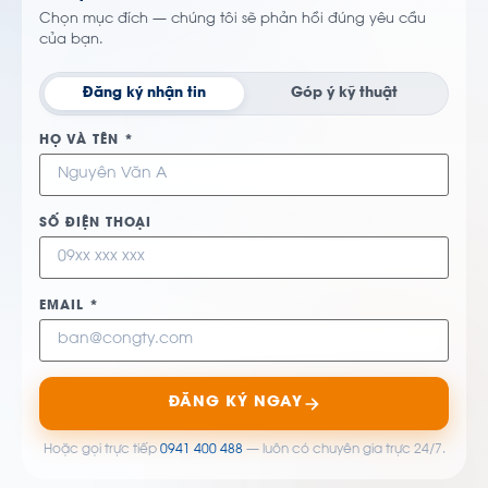
Chọn mục đích — chúng tôi sẽ phản hồi đúng yêu cầu
của bạn.
Đăng ký nhận tin
Góp ý kỹ thuật
HỌ VÀ TÊN *
SỐ ĐIỆN THOẠI
EMAIL *
ĐĂNG KÝ NGAY
Hoặc gọi trực tiếp
0941 400 488
— luôn có chuyên gia trực 24/7.