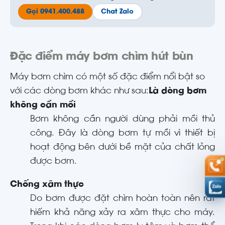
Gọi 0941.400.488
Chat Zalo
Đặc điểm máy bơm chìm hút bùn
Máy bơm chìm có một số đặc điểm nổi bật so
với các dòng bơm khác như sau:
Là dòng bơm
không cần mồi
Bơm không cần người dùng phải mồi thủ
công. Đây là dòng bơm tự mồi vì thiết bị
hoạt động bên dưới bề mặt của chất lỏng
được bơm.
Chống xâm thực
Do bơm được đặt chìm hoàn toàn nên rất
hiếm khả năng xảy ra xâm thực cho máy.