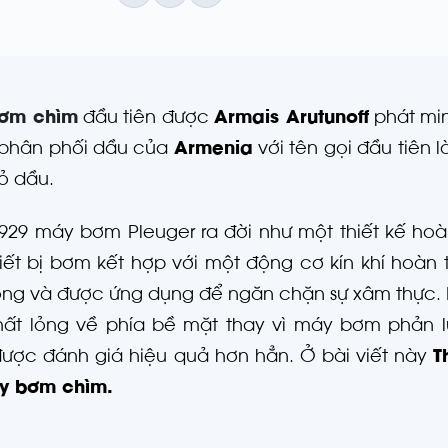
ơm chìm
đầu tiên được
Armais Arutunoff
phát min
 phân phối dầu của
Armenia
với tên gọi đầu tiên
ỏ dầu.
29 máy bơm Pleuger ra đời như một thiết kế hoà
iết bị bơm kết hợp với một động cơ kín khí hoàn
ỏng và được ứng dụng để ngăn chặn sự xâm thực.
ất lỏng về phía bề mặt thay vì máy bơm phản l
ược đánh giá hiệu quả hơn hẳn. Ở bài viết này
T
y bơm chìm.