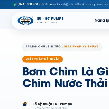
0941.400.488
· Hotline kỹ thuật
info@thaikhuongpump.c
EU · G7 PUMPS
Năng l
SINCE · 2007
TRANG CHỦ
TIN TỨC
GIẢI PHÁP KỸ THUẬT
GIẢI PHÁP KỸ THUẬT
Bơm Chìm Là G
Chìm Nước Thải
TP
Tổ Kỹ thuật TKT Pumps
17/07/2020
14 phút đọc