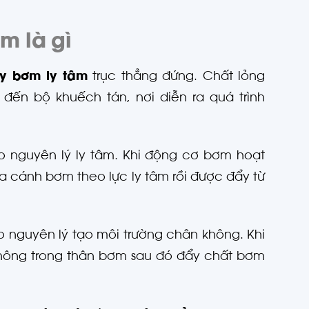
m là gì
y bơm ly tâm
trục thẳng đứng. Chất lỏng
ến bộ khuếch tán, nơi diễn ra quá trình
 nguyên lý ly tâm. Khi động cơ bơm hoạt
 cánh bơm theo lực ly tâm rồi được đẩy từ
 nguyên lý tạo môi trường chân không. Khi
hông trong thân bơm sau đó đẩy chất bơm