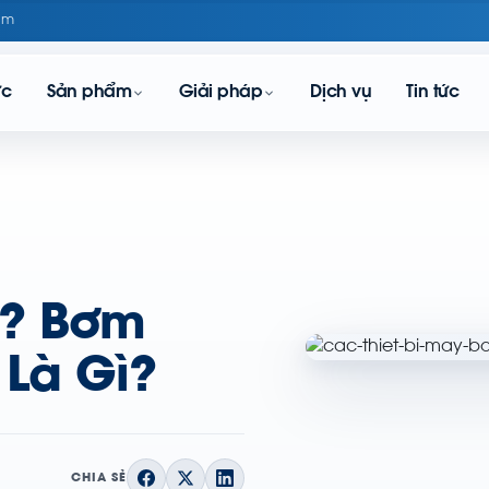
om
ực
Sản phẩm
Giải pháp
Dịch vụ
Tin tức
ì? Bơm
 Là Gì?
CHIA SẺ