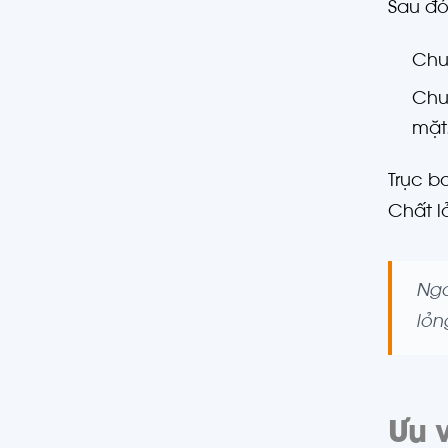
Sau đó
Chu 
Chu
mặt
Trục b
Chất l
Ngo
lỏn
Ưu 