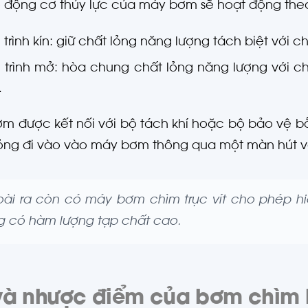
 động cơ thủy lực của máy bơm sẽ hoạt động th
trình kín: giữ chất lỏng năng lượng tách biệt với c
 trình mở: hòa chung chất lỏng năng lượng với c
.
ơm được kết nối với bộ tách khí hoặc bộ bảo vệ 
ỏng đi vào vào máy bơm thông qua một màn hút và
ài ra còn có máy bơm chìm trục vít cho phép hi
g có hàm lượng tạp chất cao.
và nhược điểm của bơm chìm l