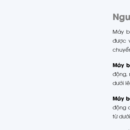
Ngu
Máy b
được v
chuyển
Máy b
động, 
dưới l
Máy bơ
động c
từ dướ