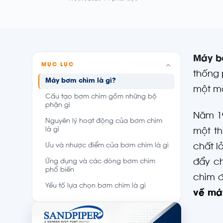
Máy b
MỤC LỤC
thống
Máy bơm chìm là gì?
một m
Cấu tạo bơm chìm gồm những bộ
phận gì
Năm 19
Nguyên lý hoạt động của bơm chìm
là gì
một th
Ưu và nhược điểm của bơm chìm là gì
chất l
đẩy ch
Ứng dụng và các dòng bơm chìm
phổ biến
chìm đ
Yếu tố lựa chọn bơm chìm là gì
về má