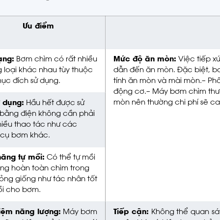
Ưu điểm
ạng:
Bơm chìm có rất nhiều
Mức độ ăn mòn:
Việc tiếp xú
 loại khác nhau tùy thuộc
dẫn đến ăn mòn. Đặc biệt, b
ục đích sử dụng.
tính ăn mòn và mài mòn.
– Ph
động cơ.
– Máy bơm chìm thư
mòn nên thường chi phí sẽ c
 dụng:
Hầu hết được sử
bằng điện không cần phải
hiều thao tác như các
cụ bơm khác.
ăng tự mồi:
Có thể tự mồi
úng hoàn toàn chìm trong
lỏng giống như tác nhân tốt
i cho bơm.
kiệm năng lượng:
Máy bơm
Tiếp cận:
Không thể quan sát