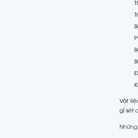
T
T
B
P
B
B
Đ
K
Vật li
gỉ sét
Những