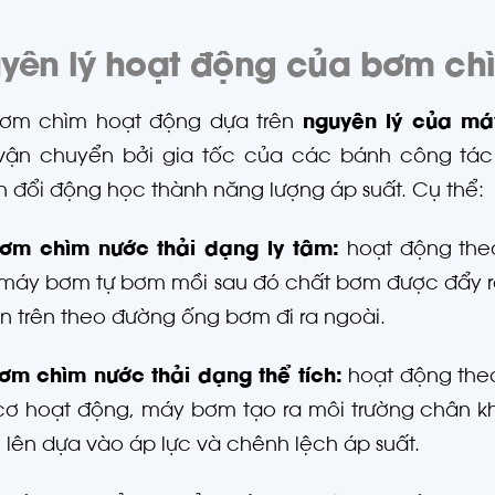
yên lý hoạt động của bơm chì
ơm chìm hoạt động dựa trên
nguyên lý của má
ận chuyển bởi gia tốc của các bánh công tác đ
 đổi động học thành năng lượng áp suất. Cụ thể:
ơm chìm nước thải dạng ly tâm:
hoạt động theo
máy bơm tự bơm mồi sau đó chất bơm được đẩy ra
ên trên theo đường ống bơm đi ra ngoài.
m chìm nước thải dạng thể tích:
hoạt động theo
ơ hoạt động, máy bơm tạo ra môi trường chân k
i lên dựa vào áp lực và chênh lệch áp suất.