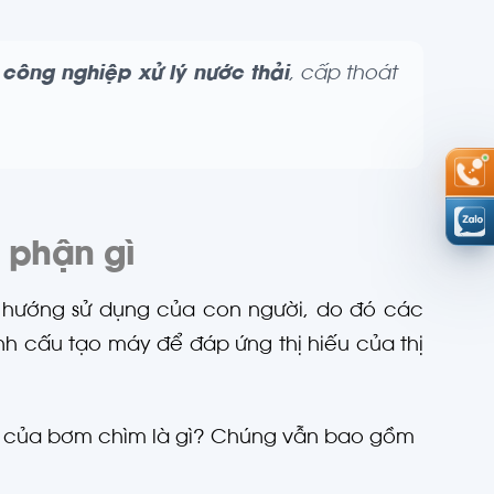
c
công nghiệp xử lý nước thải
, cấp thoát
 phận gì
 hướng sử dụng của con người, do đó các
ính cấu tạo máy để đáp ứng thị hiếu của thị
o của bơm chìm là gì? Chúng vẫn bao gồm