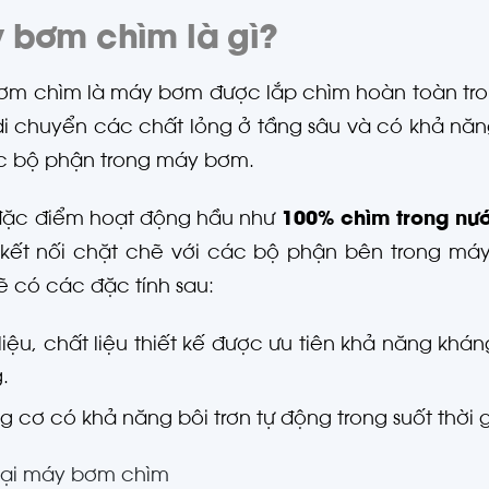
 bơm chìm là gì?
m chìm là máy bơm được lắp chìm hoàn toàn trong
i chuyển các chất lỏng ở tầng sâu và có khả năn
c bộ phận trong máy bơm.
 đặc điểm hoạt động hầu như
100% chìm trong nư
 kết nối chặt chẽ với các bộ phận bên trong má
ẽ có các đặc tính sau:
liệu, chất liệu thiết kế được ưu tiên khả năng khá
.
 cơ có khả năng bôi trơn tự động trong suốt thời 
oại máy bơm chìm