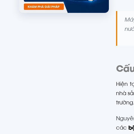
Máy
nướ
Cấu
Hiện t
nhà sả
trường
Nguyên
các
b