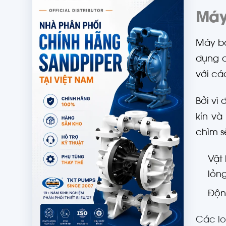
Máy
Máy bơ
dụng d
với cá
Bởi vì
kín và
chìm s
Vật 
lỏng
Động
Các l