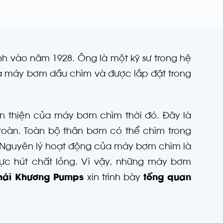
h vào năm 1928. Ông là một kỹ sư trong hệ
 là máy bơm dầu chìm và được lắp đặt trong
n thiện của máy bơm chìm thời đó. Đây là
 toàn. Toàn bộ thân bơm có thể chìm trong
 Nguyên lý hoạt động của máy bơm chìm là
ực hút chất lỏng. Vì vậy, những máy bơm
hái Khương Pumps
xin trình bày
tổng quan