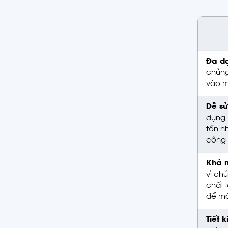
Đa d
chủng
vào m
Dễ sử
dụng 
tốn n
công 
Khả n
vì ch
chất 
để mồ
Tiết 