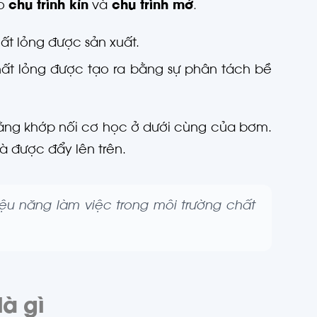
eo
chu trình kín
và
chu trình mở
.
hất lỏng được sản xuất.
hất lỏng được tạo ra bằng sự phân tách bề
bằng khớp nối cơ học ở dưới cùng của bơm.
 được đẩy lên trên.
ệu năng làm việc trong môi trường chất
à gì