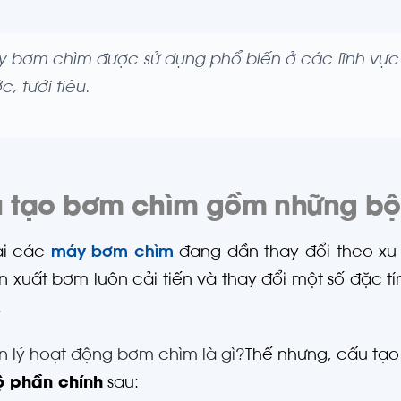
 bơm chìm được sử dụng phổ biến ở các lĩnh vự
c, tưới tiêu.
 tạo bơm chìm gồm những bộ
ại các
máy bơm chìm
đang dần thay đổi theo xu
n xuất bơm luôn cải tiến và thay đổi một số đặc t
.
 lý hoạt động bơm chìm là gì?
Thế nhưng, cấu tạ
ộ phần chính
sau: