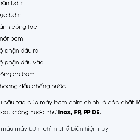
hân bơm
rục bơm
ánh công tác
hớt bơm
ộ phận đầu ra
ộ phận đầu vào
ộng cơ bơm
hoang dầu chống nước
ệu cấu tạo của máy bơm chìm chính là các chất 
 cao. kháng nước như
Inox, PP, PP DE
…
 mẫu máy bơm chìm phổ biến hiện nay