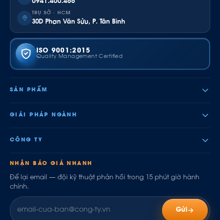
0941.400.488
TRỤ SỞ · HCM
30D Phan Văn Sửu, P. Tân Bình
ISO 9001:2015
Quality Management Certified
SẢN PHẨM
GIẢI PHÁP NGÀNH
CÔNG TY
NHẬN BÁO GIÁ NHANH
Để lại email — đội kỹ thuật phản hồi trong 15 phút giờ hành
chính.
Gửi