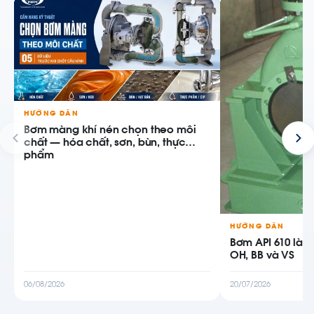
HƯỚNG DẪN
Bơm màng khí nén chọn theo môi
chất — hóa chất, sơn, bùn, thực
phẩm
HƯỚNG DẪN
Bơm API 610 là g
OH, BB và VS
06/08/2026
20/07/2026