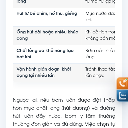
lỏng
tự mồi tự lập lại dòn
Hút từ bể chìm, hố thu, giếng
Mực nước dao động,
khí.
Ống hút dài hoặc nhiều khúc
Khí dễ tích trong ốn
cong
không cần mồi tay.
Chất lỏng có khả năng tạo
Bơm cần khả năng xử
bọt khí
lỏng.
Vận hành gián đoạn, khởi
Tránh thao tác mồi 
động lại nhiều lần
lần chạy.
Ngược lại, nếu bơm luôn được đặt thấp
hơn mực chất lỏng (hút dương) và đường
hút luôn đầy nước, bơm ly tâm thường
thường đơn giản và đủ dùng. Việc chọn tự