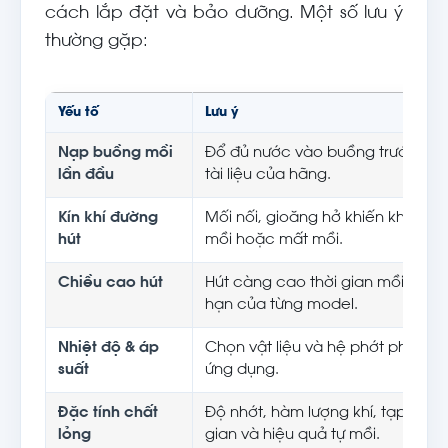
cách lắp đặt và bảo dưỡng. Một số lưu ý
thường gặp:
Yếu tố
Lưu ý
Nạp buồng mồi
Đổ đủ nước vào buồng trước lần 
lần đầu
tài liệu của hãng.
Kín khí đường
Mối nối, gioăng hở khiến khí lọt v
hút
mồi hoặc mất mồi.
Chiều cao hút
Hút càng cao thời gian mồi càng l
hạn của từng model.
Nhiệt độ & áp
Chọn vật liệu và hệ phớt phù hợp
suất
ứng dụng.
Đặc tính chất
Độ nhớt, hàm lượng khí, tạp chất
lỏng
gian và hiệu quả tự mồi.