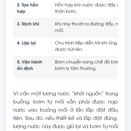
2. Tạo hỗn
Hỗn hợp khí–nước được đẩy vào bu
hợp
thân bơm.
3. Tách khí
Khí nhẹ thoát ra đường đẩy, nước n
mồi.
4. Lặp lại
Chu trình tiếp diễn tới khi ống hút hế
được hút lên.
5. Vận hành
Bơm chuyển sang chế độ bơm chất 
ổn định
bơm ly tâm thường.
Vì cần một lượng nước “khởi nguồn” trong
buồng, bơm tự mồi vẫn phải được nạp
nước vào buồng mồi ở lần lắp đặt đầu
tiên. Sau đó, nếu thiết kế và lắp đặt đúng,
lượng nước này được giữ lại và bơm tự mồi