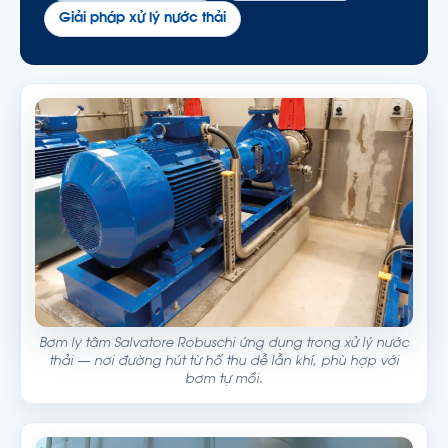
Giải pháp xử lý nước thải
Bơm ly tâm Salvatore Robuschi ứng dụng trong xử lý nước
thải — nơi đường hút từ hố thu dễ lẫn khí, phù hợp với
bơm tự mồi.