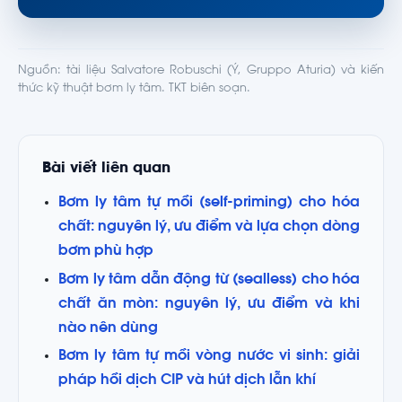
Nguồn: tài liệu Salvatore Robuschi (Ý, Gruppo Aturia) và kiến
thức kỹ thuật bơm ly tâm. TKT biên soạn.
Bài viết liên quan
Bơm ly tâm tự mồi (self-priming) cho hóa
chất: nguyên lý, ưu điểm và lựa chọn dòng
bơm phù hợp
Bơm ly tâm dẫn động từ (sealless) cho hóa
chất ăn mòn: nguyên lý, ưu điểm và khi
nào nên dùng
Bơm ly tâm tự mồi vòng nước vi sinh: giải
pháp hồi dịch CIP và hút dịch lẫn khí