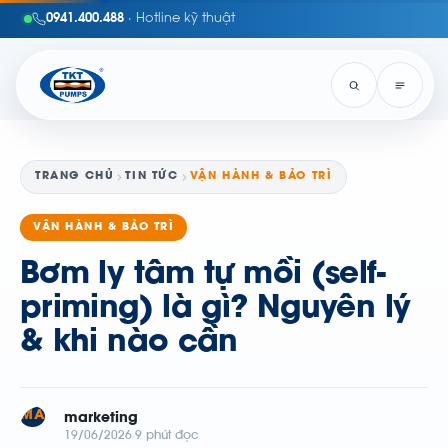
0941.400.488
· Hotline kỹ thuật
TRANG CHỦ
TIN TỨC
VẬN HÀNH & BẢO TRÌ
VẬN HÀNH & BẢO TRÌ
Bơm ly tâm tự mồi (self-
priming) là gì? Nguyên lý
& khi nào cần
MA
marketing
19/06/2026
9 phút đọc