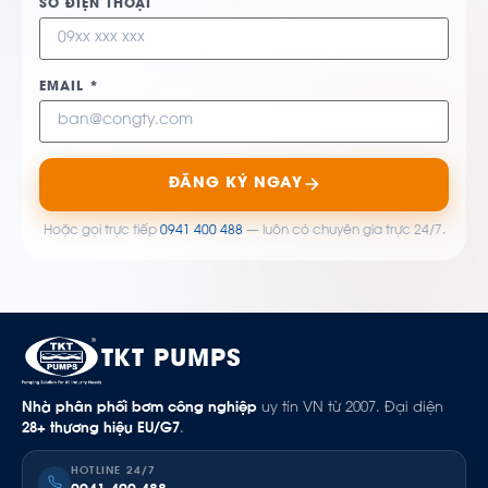
SỐ ĐIỆN THOẠI
EMAIL *
ĐĂNG KÝ NGAY
Hoặc gọi trực tiếp
0941 400 488
— luôn có chuyên gia trực 24/7.
TKT PUMPS
Nhà phân phối bơm công nghiệp
uy tín VN từ 2007. Đại diện
28+ thương hiệu EU/G7
.
HOTLINE 24/7