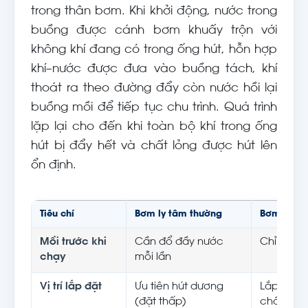
trong thân bơm. Khi khởi động, nước trong
buồng được cánh bơm khuấy trộn với
không khí đang có trong ống hút, hỗn hợp
khí–nước được đưa vào buồng tách, khí
thoát ra theo đường đẩy còn nước hồi lại
buồng mồi để tiếp tục chu trình. Quá trình
lặp lại cho đến khi toàn bộ khí trong ống
hút bị đẩy hết và chất lỏng được hút lên
ổn định.
Tiêu chí
Bơm ly tâm thường
Bơm ly tâ
Mồi trước khi
Cần đổ đầy nước
Chỉ nạp 
chạy
mỗi lần
Vị trí lắp đặt
Ưu tiên hút dương
Lắp được
(đặt thấp)
chất lỏng