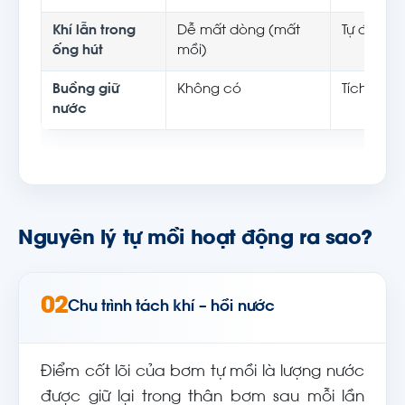
Khí lẫn trong
Dễ mất dòng (mất
Tự đẩy khí
ống hút
mồi)
Buồng giữ
Không có
Tích hợp
nước
Nguyên lý tự mồi hoạt động ra sao?
02
Chu trình tách khí – hồi nước
Điểm cốt lõi của bơm tự mồi là lượng nước
được giữ lại trong thân bơm sau mỗi lần