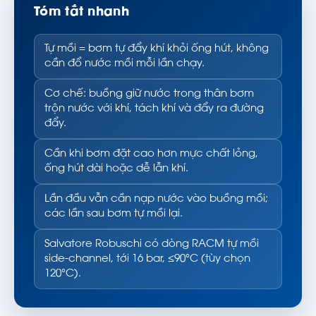
Tóm tắt nhanh
Tự mồi = bơm tự đẩy khí khỏi ống hút, không
cần đổ nước mồi mỗi lần chạy.
Cơ chế: buồng giữ nước trong thân bơm
trộn nước với khí, tách khí và đẩy ra đường
đẩy.
Cần khi bơm đặt cao hơn mực chất lỏng,
ống hút dài hoặc dễ lẫn khí.
Lần đầu vẫn cần nạp nước vào buồng mồi;
các lần sau bơm tự mồi lại.
Salvatore Robuschi có dòng RACM tự mồi
side-channel, tới 16 bar, ≤90°C (tùy chọn
120°C).