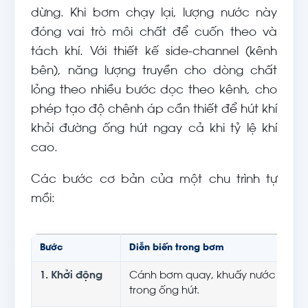
dừng. Khi bơm chạy lại, lượng nước này
đóng vai trò môi chất để cuốn theo và
tách khí. Với thiết kế side-channel (kênh
bên), năng lượng truyền cho dòng chất
lỏng theo nhiều bước dọc theo kênh, cho
phép tạo độ chênh áp cần thiết để hút khí
khỏi đường ống hút ngay cả khi tỷ lệ khí
cao.
Các bước cơ bản của một chu trình tự
mồi:
Bước
Diễn biến trong bơm
1. Khởi động
Cánh bơm quay, khuấy nước trong 
trong ống hút.