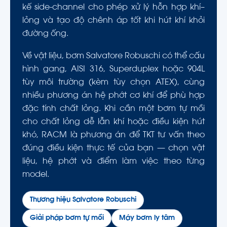
kế side-channel cho phép xử lý hỗn hợp khí–
lỏng và tạo độ chênh áp tốt khi hút khí khỏi
đường ống.
Về vật liệu, bơm Salvatore Robuschi có thể cấu
hình gang, AISI 316, Superduplex hoặc 904L
tùy môi trường (kèm tùy chọn ATEX), cùng
nhiều phương án hệ phớt cơ khí để phù hợp
đặc tính chất lỏng. Khi cần một bơm tự mồi
cho chất lỏng dễ lẫn khí hoặc điều kiện hút
khó, RACM là phương án để TKT tư vấn theo
đúng điều kiện thực tế của bạn — chọn vật
liệu, hệ phớt và điểm làm việc theo từng
model.
Thương hiệu Salvatore Robuschi
Giải pháp bơm tự mồi
Máy bơm ly tâm