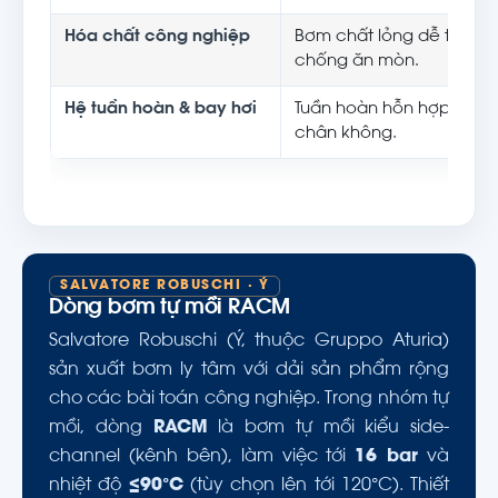
Hóa chất công nghiệp
Bơm chất lỏng dễ tạo khí,
chống ăn mòn.
Hệ tuần hoàn & bay hơi
Tuần hoàn hỗn hợp khí–lỏ
chân không.
SALVATORE ROBUSCHI · Ý
Dòng bơm tự mồi RACM
Salvatore Robuschi (Ý, thuộc Gruppo Aturia)
sản xuất bơm ly tâm với dải sản phẩm rộng
cho các bài toán công nghiệp. Trong nhóm tự
mồi, dòng
RACM
là bơm tự mồi kiểu side-
channel (kênh bên), làm việc tới
16 bar
và
nhiệt độ
≤90°C
(tùy chọn lên tới 120°C). Thiết