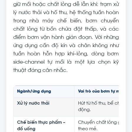
giữ mồi hoặc chất lỏng dễ lẫn khí: trạm xử
lý nước thải và hố thu, hệ thống tuần hoàn
trong nhà máy chế biến, bơm chuyển
chất lỏng từ bồn chứa đặt thấp, và các
điểm bơm vận hành gián đoạn. Với những
ứng dụng cần độ kín và chân không như
tuần hoàn hỗn hợp khí–lỏng, dòng bơm
side-channel tự mồi là một lựa chọn kỹ
thuật đáng cân nhắc.
Ngành/ứng dụng
Vai trò của bơm tự mồi
Xử lý nước thải
Hút từ hố thu, bể chìm 
động.
Chế biến thực phẩm –
Chuyển chất lỏng giữa c
đồ uống
theo mẻ.