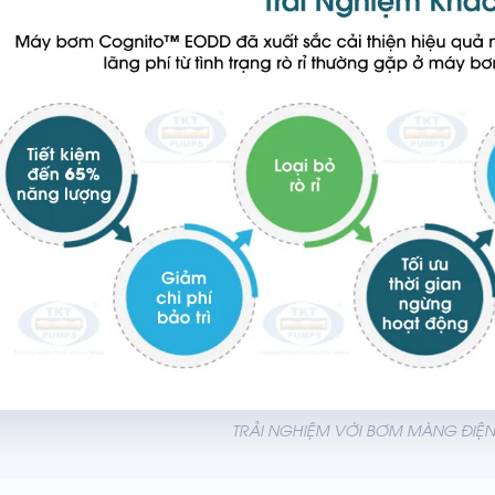
TRẢI NGHIỆM VỚI BƠM MÀNG ĐIỆ