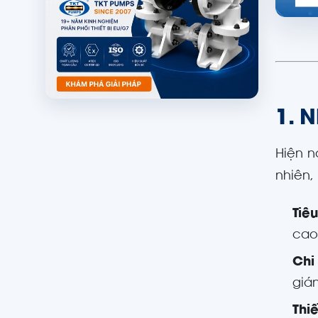
1. 
Hiện n
nhiên,
Tiê
cao
Chi
giá
Thi