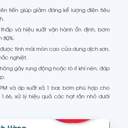
ên tiến giúp giảm đáng kể lượng điện tiêu
h.
 thấp và hiệu suất vận hành ổn định, bơm
n 80%.
 được tính mài mòn cao của dung dịch sơn,
hắc nghiệt.
hông gây rung động hoặc rò rỉ khí nén, đáp
p.
LPM và áp suất xả 1 bar, bơm phù hợp cho
 1.66, xử lý hiệu quả các hạt rắn nhỏ dưới