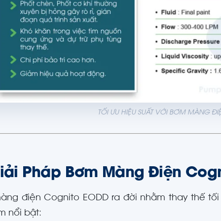
TỐI ƯU HIỆU SUẤT VỚI BƠM MÀNG Đ
Giải Pháp Bơm Màng Điện Cog
ng điện Cognito EODD ra đời nhằm thay thế tối
m nổi bật: