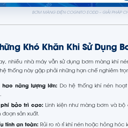
BƠM MÀNG ĐIỆN COGNITO EODD – GIẢI PHÁP 
Những Khó Khăn Khi Sử Dụng 
ay, nhiều nhà máy vẫn sử dụng bơm màng khí né
 hệ thống này gặp phải những hạn chế nghiêm trọ
u hao năng lượng lớn:
Do hệ thống khí nén hoạt 
.
 phí bảo trì cao:
Linh kiện như màng bơm và bộ c
n đoạn sản xuất.
ếu tính an toàn:
Rủi ro rò rỉ khí nén hoặc hỏng hóc