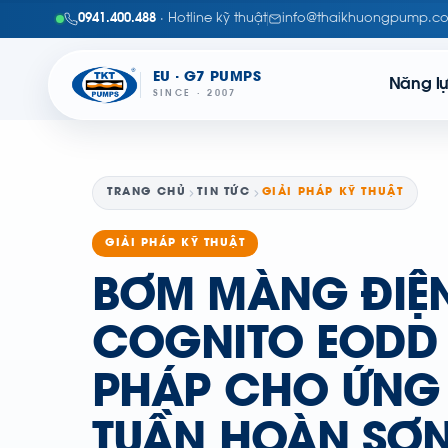
0941.400.488
· Hotline kỹ thuật
info@thaikhuongpump.c
EU · G7 PUMPS
Năng l
SINCE · 2007
TRANG CHỦ
TIN TỨC
GIẢI PHÁP KỸ THUẬT
GIẢI PHÁP KỸ THUẬT
BƠM MÀNG ĐIỆ
COGNITO EODD 
PHÁP CHO ỨNG
TUẦN HOÀN SƠ