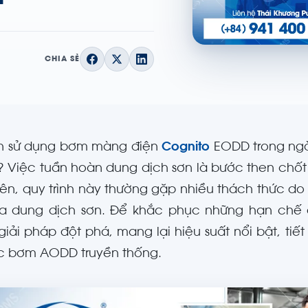
CHIA SẺ
n sử dụng bơm màng điện
Cognito
EODD trong ngà
 Việc tuần hoàn dung dịch sơn là bước then chố
iên, quy trình này thường gặp nhiều thách thức do
ủa dung dịch sơn. Để khắc phục những hạn chế
giải pháp đột phá, mang lại hiệu suất nổi bật, tiế
c bơm AODD truyền thống.