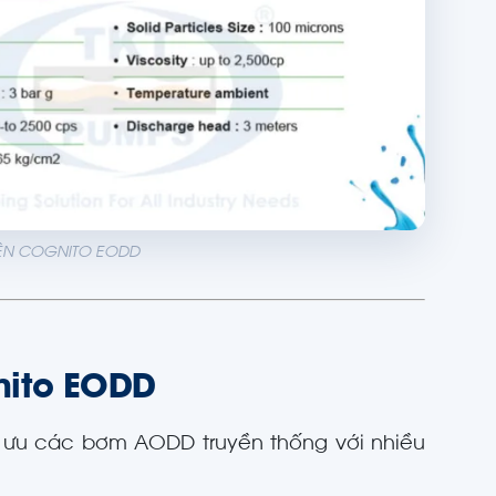
IỆN COGNITO EODD
nito EODD
 ưu các bơm AODD truyền thống với nhiều