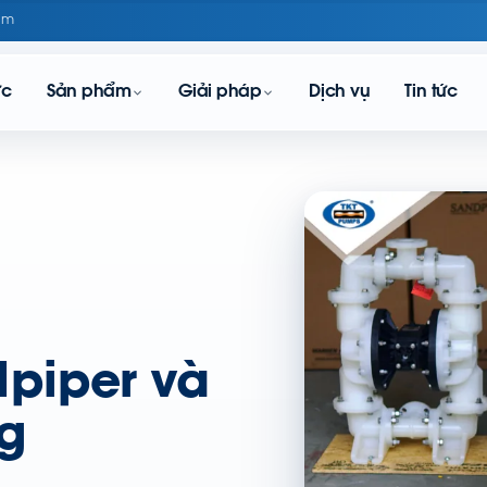
om
ực
Sản phẩm
Giải pháp
Dịch vụ
Tin tức
piper và
ng