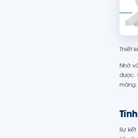
Thiết 
Nhờ và
được. 
màng.
Tín
Sự kế