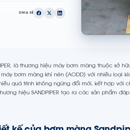
CHIA SẺ
PER, là thương hiệu máy bơm màng thuộc sở hữu củ
 máy bơm màng khí nén (AODD) với nhiều loại k
iều quá trình không ngừng đổi mới, kết hợp với 
hương hiệu SANDPIPER tạo ra các sản phẩm đáp 