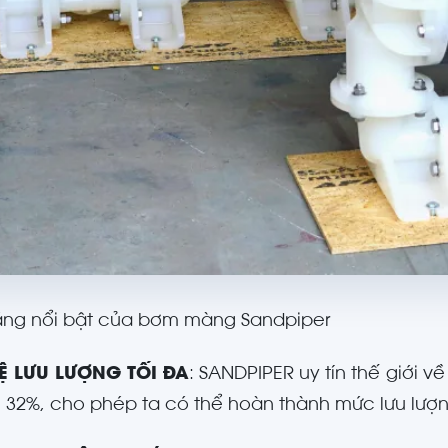
ăng nổi bật của bơm màng Sandpiper
LỆ LƯU LƯỢNG TỐI ĐA
: SANDPIPER uy tín thế giới 
i 32%, cho phép ta có thể hoàn thành mức lưu l