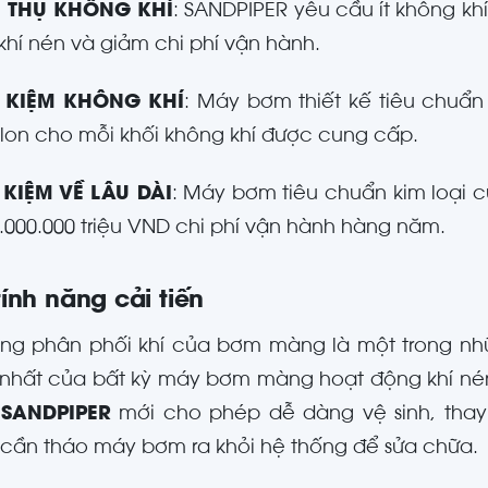
ÊU THỤ KHÔNG KHÍ
: SANDPIPER yêu cầu ít không kh
khí nén và giảm chi phí vận hành.
ẾT KIỆM KHÔNG KHÍ
: Máy bơm thiết kế tiêu chuẩn
llon cho mỗi khối không khí được cung cấp.
T KIỆM VỀ LÂU DÀI
: Máy bơm tiêu chuẩn kim loại c
.000.000 triệu VND chi phí vận hành hàng năm.
ính năng cải tiến
ống phân phối khí của bơm màng là một trong n
nhất của bất kỳ máy bơm màng hoạt động khí nén
a
SANDPIPER
mới cho phép dễ dàng vệ sinh, thay
cần tháo máy bơm ra khỏi hệ thống để sửa chữa.