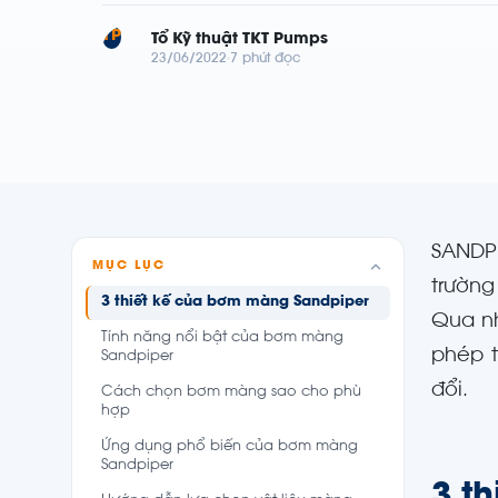
TP
Tổ Kỹ thuật TKT Pumps
23/06/2022
7 phút đọc
SANDPI
MỤC LỤC
trường
3 thiết kế của bơm màng Sandpiper
Qua nh
Tính năng nổi bật của bơm màng
phép t
Sandpiper
đổi.
Cách chọn bơm màng sao cho phù
hợp
Ứng dụng phổ biến của bơm màng
Sandpiper