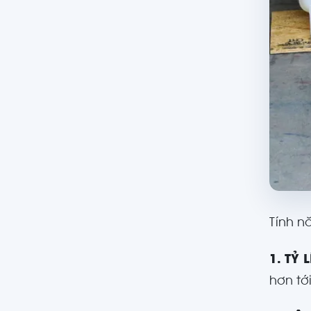
Tính n
1. TỶ 
hơn tớ