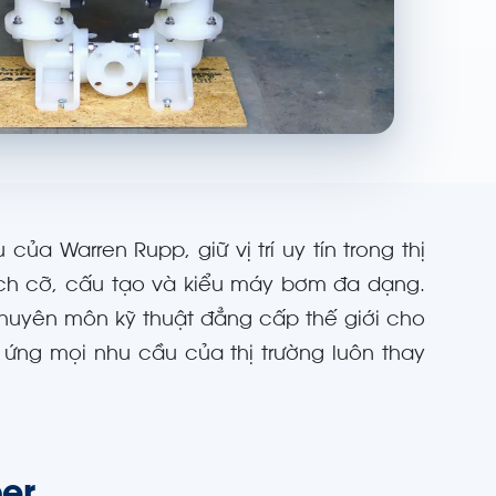
a Warren Rupp, giữ vị trí uy tín trong thị
ích cỡ, cấu tạo và kiểu máy bơm đa dạng.
chuyên môn kỹ thuật đẳng cấp thế giới cho
ứng mọi nhu cầu của thị trường luôn thay