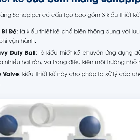
hiết kế của bơm màng Sandpip
ng Sandpiper có cấu tạo bao gồm 3 kiểu thiết kế
 Bi Đế
: là kiểu thiết kế phổ biến thông dụng với lư
phí vận hành.
vy Duty Ball
: là kiểu thiết kế chuyên ứng dụng
 nhiều hạt rắn, và trong điều kiện môi trường nhỏ
p Valve
: kiểu thiết kế này cho phép ta xử lý các ch
.