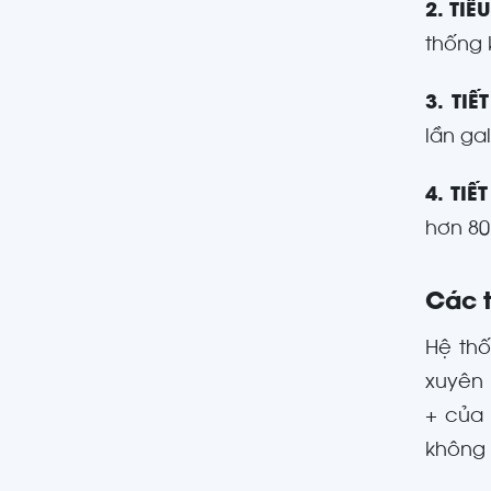
2. TI
thống 
3. TI
lần ga
4. TIẾ
hơn 80
Các t
Hệ th
xuyên 
+ củ
không 