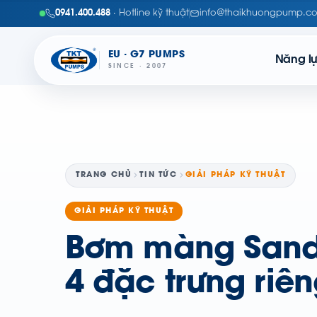
0941.400.488
· Hotline kỹ thuật
info@thaikhuongpump.c
EU · G7 PUMPS
Năng l
SINCE · 2007
TRANG CHỦ
TIN TỨC
GIẢI PHÁP KỸ THUẬT
GIẢI PHÁP KỸ THUẬT
Bơm màng Sand
4 đặc trưng riê