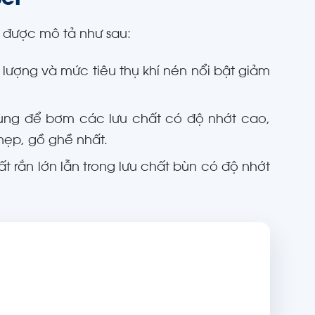
er
 được mô tả như sau:
u lượng và mức tiêu thụ khí nén nổi bật giảm
 dùng để bơm các lưu chất có độ nhớt cao,
 hẹp, gồ ghề nhất.
ất rắn lớn lẫn trong lưu chất bùn có độ nhớt