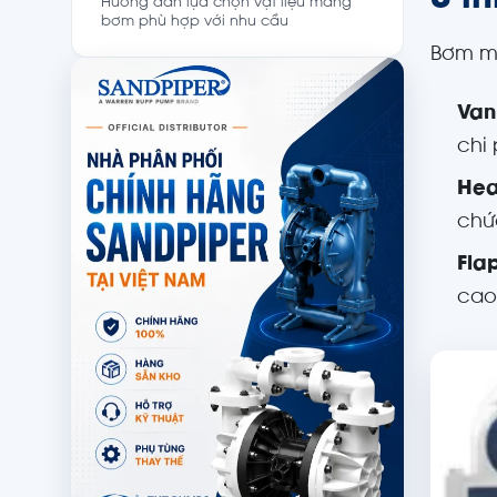
3 t
Hướng dẫn lựa chọn vật liệu màng
bơm phù hợp với nhu cầu
Bơm mà
Van
chi 
Hea
chứa
Fla
cao