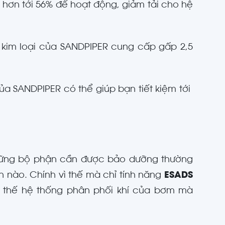
í hơn tới 56% để hoạt động, giảm tải cho hệ
 kim loại của SANDPIPER cung cấp gấp 2,5
ủa SANDPIPER có thể giúp bạn tiết kiệm tới
hững bộ phận cần được bảo dưỡng thường
 nào. Chính vì thế mà chỉ tính năng
ESADS
 thế hệ thống phân phối khí của bơm mà