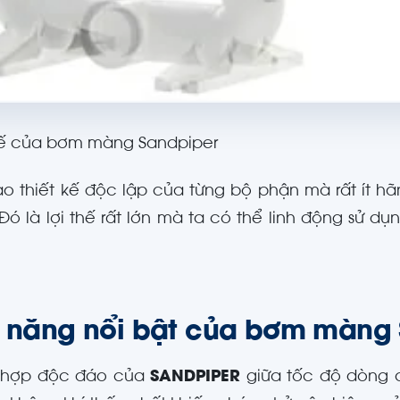
kế của bơm màng Sandpiper
o thiết kế độc lập của từng bộ phận mà rất ít h
Đó là lợi thế rất lớn mà ta có thể linh động sử 
h năng nổi bật của bơm màng
t hợp độc đáo của
SANDPIPER
giữa tốc độ dòng c